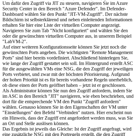
Um dafür den Zugriff via JIT zu steuern, navigieren Sie im Azure
Security Center in den Bereich "Azure Defender". Im Defender-
Dashboard wählen Sie den Punkt "JIT-VM-Zugriff". Der nächste
Bildschirm ist selbsterklärend und neben einleitenden Informationen
erhalten Sie hier eine Liste der virtuellen Computer angezeigt.
Navigieren Sie zum Tab "Nicht konfiguriert" und wählen Sie den
oder die gewünschten virtuellen Computer aus, in unserem Beispiel
"LabVM-2".
Auf einer weiteren Konfigurationsseite können Sie jetzt noch die
gewünschten Ports angeben. Die wichtigsten "Remote Management
Ports" sind hier bereits vordefiniert. Abschließend hinterlegen Sie,
wie lange der Zugriff gestattet sein soll. Im Hintergrund erstellt ASC
für die ausgewählten VMs eine NSG, die den Zugriff der jeweiligen
Ports verbietet, und zwar mit der höchsten Priorisierung. Aufgrund
der hohen Priorität ist es für bereits vorhandene Regeln unerheblich,
ob diese einen der Ports geöffnet haben – jetzt ist er geschlossen.
Als Administrator können Sie nun den Zugriff anfordern, indem Sie
im ASC in den Bereich "JIT" navigieren, wie eben beschrieben, und
dort für die entsprechende VM den Punkt "Zugriff anfordern"
wählen. Genauso können Sie in den Eigenschaften der VM unter
"Einstellungen" den Befehl "Verbinden" nutzen. Hier erscheint nun
ein Hinweis, dass der Zugriff erst angefordert werden muss, was Sie
an Ort und Stelle auslösen können.
Das Ergebnis ist jeweils das Gleiche: Ist der Zugriff angefragt, wird
eine zusätzliche NSG mit den Portregeln erstellt, die den Zugriff