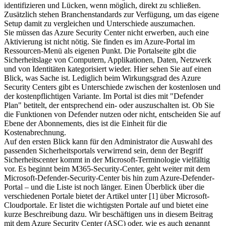
identifizieren und Lücken, wenn möglich, direkt zu schließen.
Zusätzlich stehen Branchenstandards zur Verfügung, um das eigene
Setup damit zu vergleichen und Unterschiede auszumachen.
Sie müssen das Azure Security Center nicht erwerben, auch eine
Aktivierung ist nicht nötig. Sie finden es im Azure-Portal im
Ressourcen-Menü als eigenen Punkt. Die Portalseite gibt die
Sicherheitslage von Computern, Applikationen, Daten, Netzwerk
und von Identitäten kategorisiert wieder. Hier sehen Sie auf einen
Blick, was Sache ist. Lediglich beim Wirkungsgrad des Azure
Security Centers gibt es Unterschiede zwischen der kostenlosen und
der kostenpflichtigen Variante. Im Portal ist dies mit "Defender
Plan" betitelt, der entsprechend ein- oder auszuschalten ist. Ob Sie
die Funktionen von Defender nutzen oder nicht, entscheiden Sie auf
Ebene der Abonnements, dies ist die Einheit für die
Kostenabrechnung.
Auf den ersten Blick kann für den Administrator die Auswahl des
passenden Sicherheitsportals verwirrend sein, denn der Begriff
Sicherheitscenter kommt in der Microsoft-Terminologie vielfältig
vor. Es beginnt beim M365-Security-Center, geht weiter mit dem
Microsoft-Defender-Security-Center bis hin zum Azure-Defender-
Portal – und die Liste ist noch länger. Einen Überblick über die
verschiedenen Portale bietet der Artikel unter [1] über Microsoft-
Cloudportale. Er listet die wichtigsten Portale auf und bietet eine
kurze Beschreibung dazu. Wir beschäftigen uns in diesem Beitrag
mit dem Azure Security Center (ASC) oder, wie es auch genannt