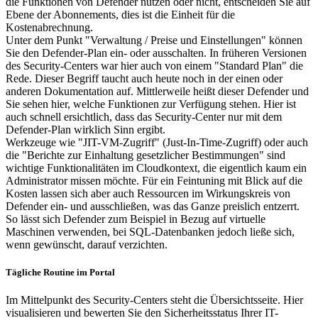
die Funktionen von Defender nutzen oder nicht, entscheiden Sie auf
Ebene der Abonnements, dies ist die Einheit für die
Kostenabrechnung.
Unter dem Punkt "Verwaltung / Preise und Einstellungen" können
Sie den Defender-Plan ein- oder ausschalten. In früheren Versionen
des Security-Centers war hier auch von einem "Standard Plan" die
Rede. Dieser Begriff taucht auch heute noch in der einen oder
anderen Dokumentation auf. Mittlerweile heißt dieser Defender und
Sie sehen hier, welche Funktionen zur Verfügung stehen. Hier ist
auch schnell ersichtlich, dass das Security-Center nur mit dem
Defender-Plan wirklich Sinn ergibt.
Werkzeuge wie "JIT-VM-Zugriff" (Just-In-Time-Zugriff) oder auch
die "Berichte zur Einhaltung gesetzlicher Bestimmungen" sind
wichtige Funktionalitäten im Cloudkontext, die eigentlich kaum ein
Administrator missen möchte. Für ein Feintuning mit Blick auf die
Kosten lassen sich aber auch Ressourcen im Wirkungskreis von
Defender ein- und ausschließen, was das Ganze preislich entzerrt.
So lässt sich Defender zum Beispiel in Bezug auf virtuelle
Maschinen verwenden, bei SQL-Datenbanken jedoch ließe sich,
wenn gewünscht, darauf verzichten.
Tägliche Routine im Portal
Im Mittelpunkt des Security-Centers steht die Übersichtsseite. Hier
visualisieren und bewerten Sie den Sicherheitsstatus Ihrer IT-