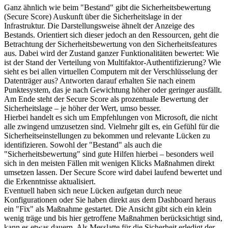
Ganz ähnlich wie beim "Bestand" gibt die Sicherheitsbewertung
(Secure Score) Auskunft über die Sicherheitslage in der
Infrastruktur. Die Darstellungsweise ähnelt der Anzeige des
Bestands. Orientiert sich dieser jedoch an den Ressourcen, geht die
Betrachtung der Sicherheitsbewertung von den Sicherheitsfeatures
aus. Dabei wird der Zustand ganzer Funktionalitäten bewertet: Wie
ist der Stand der Verteilung von Multifaktor-Authentifizierung? Wie
sieht es bei allen virtuellen Computern mit der Verschlüsselung der
Datenträger aus? Antworten darauf erhalten Sie nach einem
Punktesystem, das je nach Gewichtung höher oder geringer ausfällt.
Am Ende steht der Secure Score als prozentuale Bewertung der
Sicherheitslage – je höher der Wert, umso besser.
Hierbei handelt es sich um Empfehlungen von Microsoft, die nicht
alle zwingend umzusetzen sind. Vielmehr gilt es, ein Gefühl für die
Sicherheitseinstellungen zu bekommen und relevante Lücken zu
identifizieren. Sowohl der "Bestand" als auch die
"Sicherheitsbewertung" sind gute Hilfen hierbei – besonders weil
sich in den meisten Fällen mit wenigen Klicks Maßnahmen direkt
umsetzen lassen. Der Secure Score wird dabei laufend bewertet und
die Erkenntnisse aktualisiert.
Eventuell haben sich neue Lücken aufgetan durch neue
Konfigurationen oder Sie haben direkt aus dem Dashboard heraus
ein "Fix" als Maßnahme gestartet. Die Ansicht gibt sich ein klein
wenig träge und bis hier getroffene Maßnahmen berücksichtigt sind,
kann es etwas dauern. Als Messlatte für die Sicherheit erledigt der