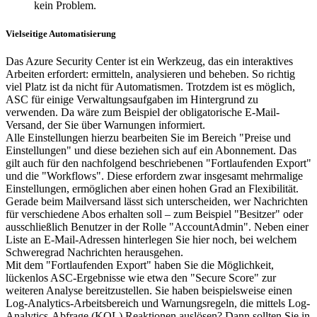
kein Problem.
Vielseitige Automatisierung
Das Azure Security Center ist ein Werkzeug, das ein interaktives
Arbeiten erfordert: ermitteln, analysieren und beheben. So richtig
viel Platz ist da nicht für Automatismen. Trotzdem ist es möglich,
ASC für einige Verwaltungsaufgaben im Hintergrund zu
verwenden. Da wäre zum Beispiel der obligatorische E-Mail-
Versand, der Sie über Warnungen informiert.
Alle Einstellungen hierzu bearbeiten Sie im Bereich "Preise und
Einstellungen" und diese beziehen sich auf ein Abonnement. Das
gilt auch für den nachfolgend beschriebenen "Fortlaufenden Export"
und die "Workflows". Diese erfordern zwar insgesamt mehrmalige
Einstellungen, ermöglichen aber einen hohen Grad an Flexibilität.
Gerade beim Mailversand lässt sich unterscheiden, wer Nachrichten
für verschiedene Abos erhalten soll – zum Beispiel "Besitzer" oder
ausschließlich Benutzer in der Rolle "AccountAdmin". Neben einer
Liste an E-Mail-Adressen hinterlegen Sie hier noch, bei welchem
Schweregrad Nachrichten herausgehen.
Mit dem "Fortlaufenden Export" haben Sie die Möglichkeit,
lückenlos ASC-Ergebnisse wie etwa den "Secure Score" zur
weiteren Analyse bereitzustellen. Sie haben beispielsweise einen
Log-Analytics-Arbeitsbereich und Warnungsregeln, die mittels Log-
Analytics-Abfrage (KQL) Reaktionen auslösen? Dann sollten Sie in