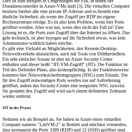
Dies ist zum Beispiel in Umgebungen der Fall, in denen der
Domänencontroller in Azure-VMs läuft [3]. Die virtuellen Computer
besitzen hierbei alle eine private IP-Adresse und es besteht eine
ähnliche Sicherheit, als wenn der Zugriff per RDP ins eigene
Rechenzentrum erfolge. Es ist also kein Problem, wenn hier Ports
geöffnet werden. Aber was tun, wenn dies nicht der Fall ist? Eine
Lösung ist es, die Ports zum Zugriff über das Internet zu öffnen. Das
geht technisch, ist aber bezogen auf die Sicherheit etwas, was kein
Administrator wirklich haben möchte.
Es gibt eine Vielzahl an Möglichkeiten, den Remote-Desktop-
Netzwerkverkehr abzusichern, auch mit Tools von Drittherstellern.
Ein sehr einfacher Ansatz ist aber im Azure Security Center
enthalten und dieser heißt "JIT-VM-Zugriff" (JIT). Die Funktion ist
Teil des Defender-Plans, also kostenpflichtig. In der Funktionsweise
kommen hier Netzwerksicherheitsgruppen (NSG) zum Einsatz. Die
für den Zugriff notwendigen Ports werden nur auf Anforderung
geöffnet, indem das Security-Center eine temporäre NSG zuweist.
Sie gestattet den Zugriff und wird nach einem definierten Zeitraum
wieder entfernt.
JIT in der Praxis
Nehmen wir als Beispiel an, Sie haben in Azure einen virtuellen
Computer namens "LabVM-2" in Betrieb und möchten vermeiden,
dass permanent die Ports 3389 (RDP) und 22 (SSH) geöffnet sind.