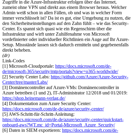
Zugriffe in die Azure-Infrastruktur erfolgen über das Internet,
zumeist ohne VPN und direkt aus einem Browser heraus. Welcher
Admin weiß schon in allen Fällen, ob und was in welcher Form
immer verschlüsselt ist? Da ist es gut, eine Umgebung zu nutzen, die
den Sicherheitseinstellungen auf den Zahn fühlt – wie das Security-
Center. Es spannt sich quasi wie ein Regenschirm über die
Infrastruktur und wirft unter Zuhilfenahme von Microsoft
vordefinierter oder individueller Richtlinien ein Auge auf Ihr Azure-
Setup. Missstände lassen sich dadurch ermitteln und gegebenenfalls
direkt beheben.
(dr)
Link-Codes
[1] Microsoft-Cloudportale:
https://docs.microsoft.com/de-
de/microsoft-365/security/mtp/portals?view=o365-worldwide/
[2] Security Center Labs:
https://github.com/Azure/Azure-Security-
Center/tree/master/Labs/
[3] Domänencontroller auf Azure-VMs: Domänencontroller in
Azure betreiben (1 und 2), IT-Administrator 12/2018 und 01/2019:
https://shop.heinemann-verlag.de/
[4] Dokumentation zum Azure Security Center:
https://docs.microsoft.com/de-de/azure/security-center/
[5] AWS-Schritt-für-Schritt-Anleitung:
https://docs.microsoft.com/de-de/azure/security-center/quickstart-
onboard-aws?WT.mc_id=Portal-Microsoft_Azure_Security/
[6] Daten in SIEM exportieren:
https://docs.microsoft.com/de-