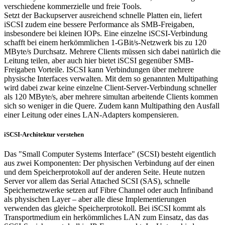
verschiedene kommerzielle und freie Tools.
Setzt der Backupserver ausreichend schnelle Platten ein, liefert
iSCSI zudem eine bessere Performance als SMB-Freigaben,
insbesondere bei kleinen IOPs. Eine einzelne iSCSI-Verbindung
schafft bei einem herkömmlichen 1-GBit/s-Netzwerk bis zu 120
MByte/s Durchsatz. Mehrere Clients müssen sich dabei natürlich die
Leitung teilen, aber auch hier bietet iSCSI gegenüber SMB-
Freigaben Vorteile. ISCSI kann Verbindungen über mehrere
physische Interfaces verwalten. Mit dem so genannten Multipathing
wird dabei zwar keine einzelne Client-Server-Verbindung schneller
als 120 MByte/s, aber mehrere simultan arbeitende Clients kommen
sich so weniger in die Quere. Zudem kann Multipathing den Ausfall
einer Leitung oder eines LAN-Adapters kompensieren.
iSCSI-Architektur verstehen
Das "Small Computer Systems Interface" (SCSI) besteht eigentlich
aus zwei Komponenten: Der physischen Verbindung auf der einen
und dem Speicherprotokoll auf der anderen Seite. Heute nutzen
Server vor allem das Serial Attached SCSI (SAS), schnelle
Speichernetzwerke setzen auf Fibre Channel oder auch Infiniband
als physischen Layer – aber alle diese Implementierungen
verwenden das gleiche Speicherprotokoll. Bei iSCSI kommt als
Transportmedium ein herkömmliches LAN zum Einsatz, das das