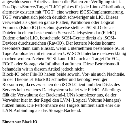
angeschlossenen Arbeitsstationen die Platten zur Verfügung stellt.
Das Open-Source-Target "LIO" gibt es für jede Linux-Distribution,
alternativ existiert mit "TGT" eine weitere iSCSI-Implementierung.
TGT verwaltet sich jedoch deutlich schwieriger als LIO. Dieses
verwendet als Quellen ganze Platten, Partitionen oder Logical
Volumes (BlockIO) beziehungsweise stellt es iSCSI-Disks als
Dateien in einem bestehenden Server-Dateisystem dar (FileIO).
Zudem erlaubt LIO, bestehende SCSI-Geräte direkt als iSCSI-
Devices durchzureichen (RawIO). Der letztere Modus kommt
besonders dann zum Einsatz, wenn Unternehmen bestehende SCSI-
Tape-Autoloader mit einem alten UW-SCSI-Interface netzwerkfähig
machen wollen. Neben iSCSI kann LIO auch als Target für FC-,
FCoE oder Storage via Infiniband auftreten. Diese Betriebsmodi
behandeln wir in diesem Artikel jedoch nicht.
Block-IO oder File-IO haben beide sowohl Vor- als auch Nachteile.
In der Theorie ist BlockIO schneller und benötigt weniger
Ressourcen, da es zwischen den iSCSI-Client und den Disks des
Servers kein weiteres Dateisystem schaltet wie FileIO. Allerdings
fällt die Verwaltung der Backend-LUNs komplexer aus, da der
Verwalter hier in der Regel den LVM (Logical Volume Manager)
nutzen muss. Die Performance des Targets limitiert auch eher die
LAN-Anbindung als das Storage-Backend.
Einsatz von Block-IO