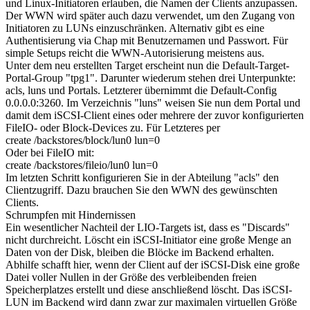
und Linux-Initiatoren erlauben, die Namen der Clients anzupassen.
Der WWN wird später auch dazu verwendet, um den Zugang von
Initiatoren zu LUNs einzuschränken. Alternativ gibt es eine
Authentisierung via Chap mit Benutzernamen und Passwort. Für
simple Setups reicht die WWN-Autorisierung meistens aus.
Unter dem neu erstellten Target erscheint nun die Default-Target-
Portal-Group "tpg1". Darunter wiederum stehen drei Unterpunkte:
acls, luns und Portals. Letzterer übernimmt die Default-Config
0.0.0.0:3260. Im Verzeichnis "luns" weisen Sie nun dem Portal und
damit dem iSCSI-Client eines oder mehrere der zuvor konfigurierten
FileIO- oder Block-Devices zu. Für Letzteres per
create /backstores/block/lun0 lun=0
Oder bei FileIO mit:
create /backstores/fileio/lun0 lun=0
Im letzten Schritt konfigurieren Sie in der Abteilung "acls" den
Clientzugriff. Dazu brauchen Sie den WWN des gewünschten
Clients.
Schrumpfen mit Hindernissen
Ein wesentlicher Nachteil der LIO-Targets ist, dass es "Discards"
nicht durchreicht. Löscht ein iSCSI-Initiator eine große Menge an
Daten von der Disk, bleiben die Blöcke im Backend erhalten.
Abhilfe schafft hier, wenn der Client auf der iSCSI-Disk eine große
Datei voller Nullen in der Größe des verbleibenden freien
Speicherplatzes erstellt und diese anschließend löscht. Das iSCSI-
LUN im Backend wird dann zwar zur maximalen virtuellen Größe