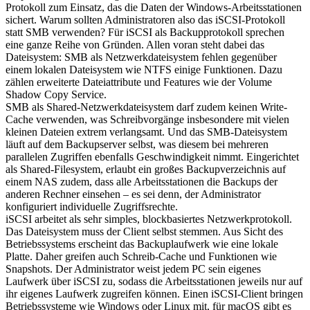
Protokoll zum Einsatz, das die Daten der Windows-Arbeitsstationen
sichert. Warum sollten Administratoren also das iSCSI-Protokoll
statt SMB verwenden? Für iSCSI als Backupprotokoll sprechen
eine ganze Reihe von Gründen. Allen voran steht dabei das
Dateisystem: SMB als Netzwerkdateisystem fehlen gegenüber
einem lokalen Dateisystem wie NTFS einige Funktionen. Dazu
zählen erweiterte Dateiattribute und Features wie der Volume
Shadow Copy Service.
SMB als Shared-Netzwerkdateisystem darf zudem keinen Write-
Cache verwenden, was Schreibvorgänge insbesondere mit vielen
kleinen Dateien extrem verlangsamt. Und das SMB-Dateisystem
läuft auf dem Backupserver selbst, was diesem bei mehreren
parallelen Zugriffen ebenfalls Geschwindigkeit nimmt. Eingerichtet
als Shared-Filesystem, erlaubt ein großes Backupverzeichnis auf
einem NAS zudem, dass alle Arbeitsstationen die Backups der
anderen Rechner einsehen – es sei denn, der Administrator
konfiguriert individuelle Zugriffsrechte.
iSCSI arbeitet als sehr simples, blockbasiertes Netzwerkprotokoll.
Das Dateisystem muss der Client selbst stemmen. Aus Sicht des
Betriebssystems erscheint das Backuplaufwerk wie eine lokale
Platte. Daher greifen auch Schreib-Cache und Funktionen wie
Snapshots. Der Administrator weist jedem PC sein eigenes
Laufwerk über iSCSI zu, sodass die Arbeitsstationen jeweils nur auf
ihr eigenes Laufwerk zugreifen können. Einen iSCSI-Client bringen
Betriebssysteme wie Windows oder Linux mit, für macOS gibt es