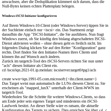
anwachsen, aber die Deduplikation kümmert sich darum, dass die
Null-Bytes keinen echten Plattenplatz belegen.
Windows-iSCSI-Initiator konfigurieren
Auf Ihrem Windows-10-Client (oder Windows-Server) tippen Sie in
der Suchleiste einfach nur <iscsi> ein. Das Startmenü zeigt
daraufhin die App "ISCSI-Initiator", die Sie ausführen. Nun fragt
Windows zuerst, ob Sie künftig den bislang abgeschalteten ISCSI-
Dienst aktivieren wollen – ohne diesen geht es freilich nicht. Im
folgenden Dialog klicken Sie auf den Reiter "Konfiguration" ganz
rechts. Dort finden Sie den Initiator-Namen ihres Clients und
können ihn auf Wunsch auch ändern.
Zurück im targetcli-Tool des iSCSI-Servers richten Sie nun unter
"acls" diesen Initiator als Client ein.
cd /iscsi/iqn.2021-01.ip.meinlan: iscsiserver.target0/tpg1/acls
create wwn=iqn.1991-05.com.microsoft:{<ihr.client.name>}
Das Target weist nun automatisch die LUNs diesem Client zu. Sie
erscheinen als "mapped_lunX" unterhalb der Client-WWN im
targetcli-Tool.
Wiederholen Sie die Schritte für weitere Windows-Clients, so dass
am Ende jeder sein eigenes Target und mindestens ein iSCSI-
Laufwerk besitzt. An dieser Stelle wäre es ratsam, die aktuelle
Konfiguration des Targets zu sichern. Dies erreichen Sie über
cd /