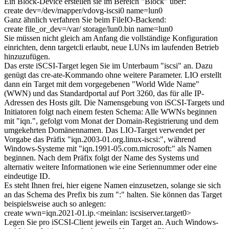
Ein Block-Device erstellen sie im Bereich "Block" über:
create dev=/dev/mapper/vdovg-iscsi0 name=lun0
Ganz ähnlich verfahren Sie beim FileIO-Backend:
create file_or_dev=/var/ storage/lun0.bin name=lun0
Sie müssen nicht gleich am Anfang die vollständige Konfiguration
einrichten, denn targetcli erlaubt, neue LUNs im laufenden Betrieb
hinzuzufügen.
Das erste iSCSI-Target legen Sie im Unterbaum "iscsi" an. Dazu
genügt das cre-ate-Kommando ohne weitere Parameter. LIO erstellt
dann ein Target mit dem vorgegebenen "World Wide Name"
(WWN) und das Standardportal auf Port 3260, das für alle IP-
Adressen des Hosts gilt. Die Namensgebung von iSCSI-Targets und
Initiatoren folgt nach einem festen Schema: Alle WWNs beginnen
mit "iqn.", gefolgt vom Monat der Domain-Registrierung und dem
umgekehrten Domänennamen. Das LIO-Target verwendet per
Vorgabe das Präfix "iqn.2003-01.org.linux-iscsi:", während
Windows-Systeme mit "iqn.1991-05.com.microsoft:" als Namen
beginnen. Nach dem Präfix folgt der Name des Systems und
alternativ weitere Informationen wie eine Seriennummer oder eine
eindeutige ID.
Es steht Ihnen frei, hier eigene Namen einzusetzen, solange sie sich
an das Schema des Prefix bis zum ":" halten. Sie können das Target
beispielsweise auch so anlegen:
create wwn=iqn.2021-01.ip.<meinlan: iscsiserver.target0>
Legen Sie pro iSCSI-Client jeweils ein Target an. Auch Windows-