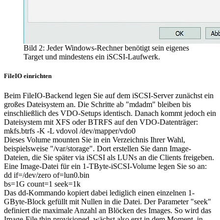
Bild 2: Jeder Windows-Rechner benötigt sein eigenes
Target und mindestens ein iSCSI-Laufwerk.
FileIO einrichten
Beim FileIO-Backend legen Sie auf dem iSCSI-Server zunächst ein
großes Dateisystem an. Die Schritte ab "mdadm" bleiben bis
einschließlich des VDO-Setups identisch. Danach kommt jedoch ein
Dateisystem mit XFS oder BTRFS auf den VDO-Datenträger:
mkfs.btrfs -K -L vdovol /dev/mapper/vdo0
Dieses Volume mounten Sie in ein Verzeichnis Ihrer Wahl,
beispielsweise "/var/storage". Dort erstellen Sie dann Image-
Dateien, die Sie später via iSCSI als LUNs an die Clients freigeben.
Eine Image-Datei für ein 1-TByte-iSCSI-Volume legen Sie so an:
dd if=/dev/zero of=lun0.bin
bs=1G count=1 seek=1k
Das dd-Kommando kopiert dabei lediglich einen einzelnen 1-
GByte-Block gefüllt mit Nullen in die Datei. Der Parameter "seek"
definiert die maximale Anzahl an Blöcken des Images. So wird das
Image-File thin provisioned, wächst also erst in dem Moment, in