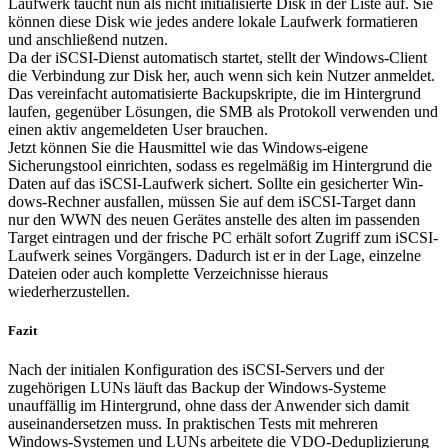
Laufwerk taucht nun als nicht initialisierte Disk in der Liste auf. Sie
können diese Disk wie jedes andere lokale Laufwerk formatieren
und anschließend nutzen.
Da der iSCSI-Dienst automatisch startet, stellt der Windows-Client
die Verbindung zur Disk her, auch wenn sich kein Nutzer anmeldet.
Das vereinfacht automatisierte Backupskripte, die im Hintergrund
laufen, gegenüber Lösungen, die SMB als Protokoll verwenden und
einen aktiv angemeldeten User brauchen.
Jetzt können Sie die Hausmittel wie das Windows-eigene
Sicherungstool einrichten, sodass es regelmäßig im Hintergrund die
Daten auf das iSCSI-Laufwerk sichert. Sollte ein gesicherter Win­-
dows-Rechner ausfallen, müssen Sie auf dem iSCSI-Target dann
nur den WWN des neuen Gerätes anstelle des alten im passenden
Target eintragen und der frische PC erhält sofort Zugriff zum iSCSI-
Laufwerk seines Vorgängers. Dadurch ist er in der Lage, einzelne
Dateien oder auch komplette Verzeichnisse hieraus
wiederherzustellen.
Fazit
Nach der initialen Konfiguration des iSCSI-Servers und der
zugehörigen LUNs läuft das Backup der Windows-Systeme
unauffällig im Hintergrund, ohne dass der Anwender sich damit
auseinandersetzen muss. In praktischen Tests mit mehreren
Windows-Systemen und LUNs arbeitete die VDO-Deduplizierung