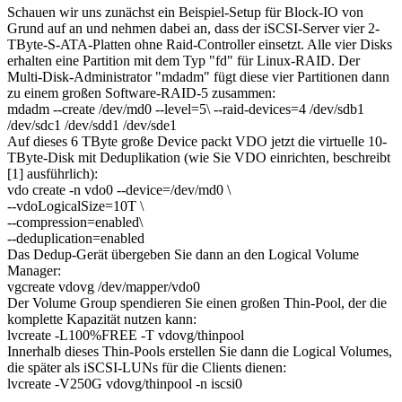
Schauen wir uns zunächst ein Beispiel-Setup für Block-IO von
Grund auf an und nehmen dabei an, dass der iSCSI-Server vier 2-
TByte-S-ATA-Platten ohne Raid-Controller einsetzt. Alle vier Disks
erhalten eine Partition mit dem Typ "fd" für Linux-RAID. Der
Multi-Disk-Administrator "mdadm" fügt diese vier Partitionen dann
zu einem großen Software-RAID-5 zusammen:
mdadm --create /dev/md0 --level=5\ --raid-devices=4 /dev/sdb1
/dev/sdc1 /dev/sdd1 /dev/sde1
Auf dieses 6 TByte große Device packt VDO jetzt die virtuelle 10-
TByte-Disk mit Deduplikation (wie Sie VDO einrichten, beschreibt
[1] ausführlich):
vdo create -n vdo0 --device=/dev/md0 \
--vdoLogicalSize=10T \
--compression=enabled\
--deduplication=enabled
Das Dedup-Gerät übergeben Sie dann an den Logical Volume
Manager:
vgcreate vdovg /dev/mapper/vdo0
Der Volume Group spendieren Sie einen großen Thin-Pool, der die
komplette Kapazität nutzen kann:
lvcreate -L100%FREE -T vdovg/thinpool
Innerhalb dieses Thin-Pools erstellen Sie dann die Logical Volumes,
die später als iSCSI-LUNs für die Clients dienen:
lvcreate -V250G vdovg/thinpool -n iscsi0