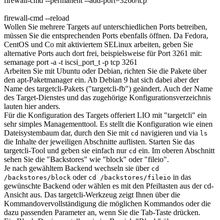
firewall-cmd --permanent --add-port=3260/tcp
firewall-cmd --reload
Wollen Sie mehrere Targets auf unterschiedlichen Ports betreiben,
müssen Sie die entsprechenden Ports ebenfalls öffnen. Da Fedora,
CentOS und Co mit aktiviertem SELinux arbeiten, geben Sie
alternative Ports auch dort frei, beispielsweise für Port 3261 mit:
semanage port -a -t iscsi_port_t -p tcp 3261
Arbeiten Sie mit Ubuntu oder Debian, richten Sie die Pakete über
den apt-Paketmanager ein. Ab Debian 9 hat sich dabei aber der
Name des targetcli-Pakets ("targetcli-fb") geändert. Auch der Name
des Target-Dienstes und das zugehörige Konfigurationsverzeichnis
lauten hier anders.
Für die Konfiguration des Targets offeriert LIO mit "targetcli" ein
sehr simples Managementtool. Es stellt die Konfiguration wie einen
Dateisystembaum dar, durch den Sie mit
navigieren und via
cd
ls
die Inhalte der jeweiligen Abschnitte auflisten. Starten Sie das
targetcli-Tool und geben sie einfach nur
ein. Im oberen Abschnitt
cd
sehen Sie die "Backstores" wie "block" oder "fileio".
Je nach gewähltem Backend wechseln sie über
cd
oder
in das
/backstores/block
cd /backstores/fileio
gewünschte Backend oder wählen es mit den Pfeiltasten aus der cd-
Ansicht aus. Das targetcli-Werkzeug zeigt Ihnen über die
Kommandovervollständigung die möglichen Kommandos oder die
dazu passenden Parameter an, wenn Sie die Tab-Taste drücken.