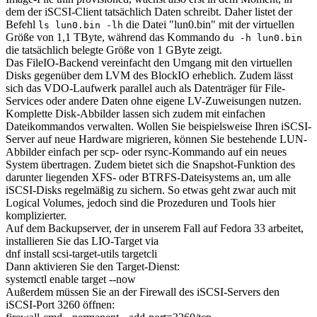
dem der iSCSI-Client tatsächlich Daten schreibt. Daher listet der
Befehl
die Datei "lun0.bin" mit der virtuellen
ls lun0.bin -lh
Größe von 1,1 TByte, während das Kommando
du -h lun0.bin
die tatsächlich belegte Größe von 1 GByte zeigt.
Das FileIO-Backend vereinfacht den Umgang mit den virtuellen
Disks gegenüber dem LVM des BlockIO erheblich. Zudem lässt
sich das VDO-Laufwerk parallel auch als Datenträger für File-
Services oder andere Daten ohne eigene LV-Zuweisungen nutzen.
Komplette Disk-Abbilder lassen sich zudem mit einfachen
Dateikommandos verwalten. Wollen Sie beispielsweise Ihren iSCSI-
Server auf neue Hardware migrieren, können Sie bestehende LUN-
Abbilder einfach per scp- oder rsync-Kommando auf ein neues
System übertragen. Zudem bietet sich die Snapshot-Funktion des
darunter liegenden XFS- oder BTRFS-Dateisystems an, um alle
iSCSI-Disks regelmäßig zu sichern. So etwas geht zwar auch mit
Logical Volumes, jedoch sind die Prozeduren und Tools hier
komplizierter.
Auf dem Backupserver, der in unserem Fall auf Fedora 33 arbeitet,
installieren Sie das LIO-Target via
dnf install scsi-target-utils targetcli
Dann aktivieren Sie den Target-Dienst:
systemctl enable target --now
Außerdem müssen Sie an der Firewall des iSCSI-Servers den
iSCSI-Port 3260 öffnen: