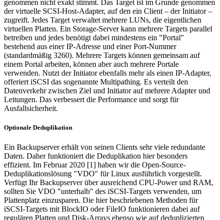
genommen nicht exakt stimmt. Das Target ist im Grunde genommen
der virtuelle SCSI-Host-Adapter, auf den ein Client – der Initiator –
zugreift. Jedes Target verwaltet mehrere LUNs, die eigentlichen
virtuellen Platten. Ein Storage-Server kann mehrere Targets parallel
betreiben und jedes benötigt dabei mindestens ein "Portal"
bestehend aus einer IP-Adresse und einer Port-Nummer
(standardmäßig 3260). Mehrere Targets können gemeinsam auf
einem Portal arbeiten, können aber auch mehrere Portale
verwenden. Nutzt der Initiator ebenfalls mehr als einen IP-Adapter,
offeriert iSCSI das sogenannte Multipathing. Es verteilt den
Datenverkehr zwischen Ziel und Initiator auf mehrere Adapter und
Leitungen. Das verbessert die Performance und sorgt für
Ausfallsicherheit.
Optionale Deduplikation
Ein Backupserver erhält von seinen Clients sehr viele redundante
Daten. Daher funktioniert die Deduplikation hier besonders
effizient. Im Februar 2020 [1] haben wir die Open-Source-
Deduplikationslösung "VDO" für Linux ausführlich vorgestellt.
Verfügt Ihr Backupserver über ausreichend CPU-Power und RAM,
sollten Sie VDO "unterhalb" des iSCSI-Targets verwenden, um
Plattenplatz einzusparen. Die hier beschriebenen Methoden für
iSCSI-Targets mit BlockIO oder FileIO funktionieren dabei auf
regulären Platten und Disk-Arrays ebenso wie auf deduplizierten