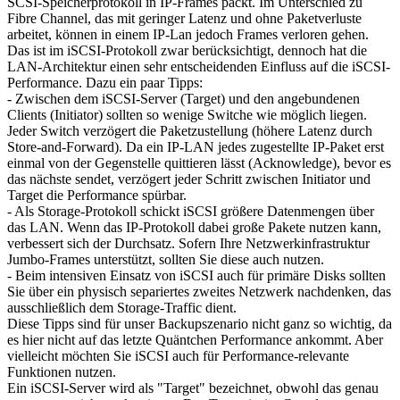
SCSI-Speicherprotokoll in IP-Frames packt. Im Unterschied zu
Fibre Channel, das mit geringer Latenz und ohne Paketverluste
arbeitet, können in einem IP-Lan jedoch Frames verloren gehen.
Das ist im iSCSI-Protokoll zwar berücksichtigt, dennoch hat die
LAN-Architektur einen sehr entscheidenden Einfluss auf die iSCSI-
Performance. Dazu ein paar Tipps:
- Zwischen dem iSCSI-Server (Target) und den angebundenen
Clients (Initiator) sollten so wenige Switche wie möglich liegen.
Jeder Switch verzögert die Paketzustellung (höhere Latenz durch
Store-and-Forward). Da ein IP-LAN jedes zugestellte IP-Paket erst
einmal von der Gegenstelle quittieren lässt (Acknowledge), bevor es
das nächste sendet, verzögert jeder Schritt zwischen Initiator und
Target die Performance spürbar.
- Als Storage-Protokoll schickt iSCSI größere Datenmengen über
das LAN. Wenn das IP-Protokoll dabei große Pakete nutzen kann,
verbessert sich der Durchsatz. Sofern Ihre Netzwerkinfrastruktur
Jumbo-Frames unterstützt, sollten Sie diese auch nutzen.
- Beim intensiven Einsatz von iSCSI auch für primäre Disks sollten
Sie über ein physisch separiertes zweites Netzwerk nachdenken, das
ausschließlich dem Storage-Traffic dient.
Diese Tipps sind für unser Backupszenario nicht ganz so wichtig, da
es hier nicht auf das letzte Quäntchen Performance ankommt. Aber
vielleicht möchten Sie iSCSI auch für Performance-relevante
Funktionen nutzen.
Ein iSCSI-Server wird als "Target" bezeichnet, obwohl das genau