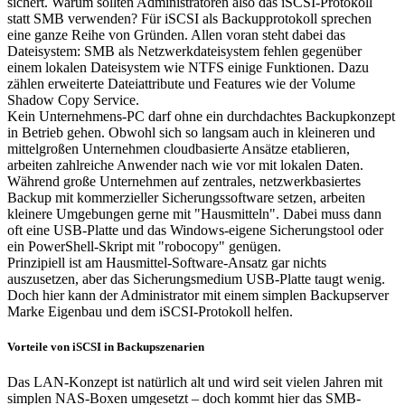
sichert. Warum sollten Administratoren also das iSCSI-Protokoll
statt SMB verwenden? Für iSCSI als Backupprotokoll sprechen
eine ganze Reihe von Gründen. Allen voran steht dabei das
Dateisystem: SMB als Netzwerkdateisystem fehlen gegenüber
einem lokalen Dateisystem wie NTFS einige Funktionen. Dazu
zählen erweiterte Dateiattribute und Features wie der Volume
Shadow Copy Service.
Kein Unternehmens-PC darf ohne ein durchdachtes Backupkonzept
in Betrieb gehen. Obwohl sich so langsam auch in kleineren und
mittelgroßen Unternehmen cloudbasierte Ansätze etablieren,
arbeiten zahlreiche Anwender nach wie vor mit lokalen Daten.
Während große Unternehmen auf zentrales, netzwerkbasiertes
Backup mit kommerzieller Sicherungssoftware setzen, arbeiten
kleinere Umgebungen gerne mit "Hausmitteln". Dabei muss dann
oft eine USB-Platte und das Windows-eigene Sicherungstool oder
ein PowerShell-Skript mit "robocopy" genügen.
Prinzipiell ist am Hausmittel-Software-Ansatz gar nichts
auszusetzen, aber das Sicherungsmedium USB-Platte taugt wenig.
Doch hier kann der Administrator mit einem simplen Backupserver
Marke Eigenbau und dem iSCSI-Protokoll helfen.
Vorteile von iSCSI in Backupszenarien
Das LAN-Konzept ist natürlich alt und wird seit vielen Jahren mit
simplen NAS-Boxen umgesetzt – doch kommt hier das SMB-