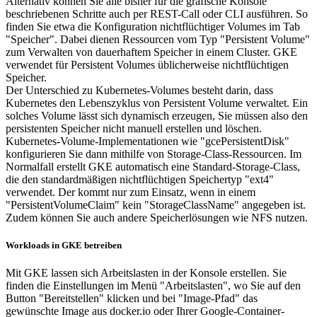
Alternativ können Sie alle bisher für die grafische Konsole
beschriebenen Schritte auch per REST-Call oder CLI ausführen. So
finden Sie etwa die Konfiguration nichtflüchtiger Volumes im Tab
"Speicher". Dabei dienen Ressourcen vom Typ "Persistent Volume"
zum Verwalten von dauerhaftem Speicher in einem Cluster. GKE
verwendet für Persistent Volumes üblicherweise nichtflüchtigen
Speicher.
Der Unterschied zu Kubernetes-Volumes besteht darin, dass
Kubernetes den Lebenszyklus von Persistent Volume verwaltet. Ein
solches Volume lässt sich dynamisch erzeugen, Sie müssen also den
persistenten Speicher nicht manuell erstellen und löschen.
Kubernetes-Volume-Implementationen wie "gcePersistentDisk"
konfigurieren Sie dann mithilfe von Storage-Class-Ressourcen. Im
Normalfall erstellt GKE automatisch eine Standard-Storage-Class,
die den standardmäßigen nichtflüchtigen Speichertyp "ext4"
verwendet. Der kommt nur zum Einsatz, wenn in einem
"PersistentVolumeClaim" kein "StorageClassName" angegeben ist.
Zudem können Sie auch andere Speicherlösungen wie NFS nutzen.
Workloads in GKE betreiben
Mit GKE lassen sich Arbeitslasten in der Konsole erstellen. Sie
finden die Einstellungen im Menü "Arbeitslasten", wo Sie auf den
Button "Bereitstellen" klicken und bei "Image-Pfad" das
gewünschte Image aus docker.io oder Ihrer Google-Container-