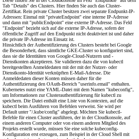
Diese finden Sie in der Cloudkonsole im Feld "Endpunkte" auf dem
Tab "Details" des Clusters. Hier finden Sie auch das Cluster-
Zertifikat. Rein private Cluster besitzen zwei separate Endpunkt-IP-
Adressen: Einmal mit "privateEndpoint" eine interne IP-Adresse
und dann mit "publicEndpoint" eine externe IP-Adresse. Das Feld
"Endpoint" bezieht sich auf die externe IP-Adresse, sofern der
öffentliche Zugriff auf den Endpunkt nicht deaktiviert ist und daher
die private IP-Adresse im Einsatz ist.
Hinsichtlich der Authentifizierung des Clusters besteht bei Google
die Besonderheit, dass sämtliche GKE-Cluster so konfiguriert sind,
dass sie die Identitäten von Google-Cloud-Nutzern und -
Dienstkonten akzeptieren. Sie validieren dazu die von kubectl
bereitgestellten Anmeldedaten mit der mit der Nutzer- oder
Dienstkonto-Identität verknüpften E-Mail-Adresse. Die
Anmeldedaten dieser Konten müssen daher für die
Authentifizierung den OAuth-Bereich "userinfo.email" enthalten.
Kubernetes nutzt eine YAML-Datei mit dem Namen "kubeconfig",
um Informationen zur Clusterauthentifizierung für kubectl zu
speichern. Die Datei enthält eine Liste von Kontexten, auf die
kubectl beim Ausführen von Befehlen verweist. Sie wird per
Default unter "/.kube/config" abgelegt. Möchten Sie kubectl-
Befehle für einen Cluster ausführen, der in der Cloudkonsole, auf
einem anderen Computer oder von einem anderen Mitglied des
Projekts erstellt wurde, müssen Sie eine solche kubeconfig-
Konfiguration erst erzeugen, zum Beispiel in der Cloud Shell mit