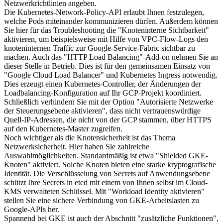
Netzwerkrichtlinien angeben.
Die Kubernetes-Network-Policy-API erlaubt Ihnen festzulegen,
welche Pods miteinander kommunizieren dürfen. Außerdem können
Sie hier für das Troubleshooting die "Knoteninterne Sichtbarkeit"
aktivieren, um beispielsweise mit Hilfe von VPC-Flow-Logs den
knoteninternen Traffic zur Google-Service-Fabric sichtbar zu
machen. Auch das "HTTP Load Balancing"-Add-on nehmen Sie an
dieser Stelle in Betrieb. Dies ist für den gemeinsamen Einsatz von
"Google Cloud Load Balancer" und Kubernetes Ingress notwendig.
Dies erzeugt einen Kubernetes-Controller, der Änderungen der
Loadbalancing-Konfiguration auf Ihr GCP-Projekt koordiniert.
Schließlich verhindern Sie mit der Option "Autorisierte Netzwerke
der Steuerungsebene aktivieren", dass nicht vertrauenswürdige
Quell-IP-Adressen, die nicht von der GCP stammen, über HTTPS
auf den Kubernetes-Master zugreifen.
Noch wichtiger als die Knotensicherheit ist das Thema
Netzwerksicherheit. Hier haben Sie zahlreiche
Auswahlmöglichkeiten. Standardmäßig ist etwa "Shielded GKE-
Knoten" aktiviert. Solche Knoten bieten eine starke kryptografische
Identität. Die Verschlüsselung von Secrets auf Anwendungsebene
schützt Ihre Secrets in etcd mit einem von Ihnen selbst im Cloud-
KMS verwalteten Schlüssel. Mit "Workload Identity aktivieren"
stellen Sie eine sichere Verbindung von GKE-Arbeitslasten zu
Google-APIs her.
Spannend bei GKE ist auch der Abschnitt "zusätzliche Funktionen",