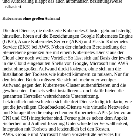
und Autoscaling klappt das auch automatisch beziehungsweise
lastbasiert.
Kubernetes ohne großen Aufwand
Die drei Dienste, die dedizierte Kubernetes-Cluster gebrauchsfertig
hinstellen, hören auf die Bezeichnungen Google Kubernetes Engine
(GKE), Azure Kubernetes Serivce (AKS) und Elastic Kubernetes
Service (EKS) bei AWS. Neben der einfachen Bereitstellung der
Steuerebene genießen Sie mit einem Kubernetes-Dienst aus der
Cloud aber noch weitere Vorteile: So lässt sich auf Basis der jeweils
in die Cloud eingebauten Shells von Google, Microsoft und AWS
meist ohne großen Aufwand direkt loslegen, ohne sich um die
Installation der Toolsets wie kubectl kümmern zu müssen. Nur für
den lokalen Betrieb müssen Sie sich mit mehr oder weniger
Aufwand gegen den Kubernetes-Cluster authentifizieren und die
gewünschten Toolsets selbst installieren – doch dafür bieten die
genannten Hersteller weitreichende Unterstützung.
Letztendlich unterschieden sich die drei Dienste lediglich darin, wie
gut die jeweiligen Cloudbackend-Dienste wie virtuelle Netzwerke
und Storage über die entsprechenden Kubernetes-APIs (allen voran
CNI und CSI) integrierbar sind. Ferner gibt es neben dem Aspekt
Sicherheit und Authentifizierung Unterschiede bei Verwaltbarkeit,
Integration mit Toolsets und letztendlich bei den Kosten.
AWS, Google und Microsoft haben vorgefertigte Services für