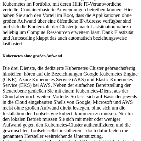
Kubernetes im Portfolio, mit deren Hilfe IT-Verantwortliche
verteilte, Container­basierte Anwendungen betreiben können. Hier
haben Sie auch den Vorteil im Boot, dass die Applikationen ohne
großen Aufwand über eine öffentliche IP-Adresse verfügbar sind
und sich die Knotenzahl der Cluster je nach Lastsituation nahezu
beliebig um Compute-Ressourcen erweitern lässt. Dank Elastizität
und Autoscaling klappt das auch automatisch beziehungsweise
lastbasiert.
Kubernetes ohne großen Aufwand
Die drei Dienste, die dedizierte Kubernetes-Cluster gebrauchsfertig
hinstellen, hören auf die Bezeichnungen Google Kubernetes Engine
(GKE), Azure Kubernetes Serivce (AKS) und Elastic Kubernetes
Service (EKS) bei AWS. Neben der einfachen Bereitstellung der
Steuerebene genießen Sie mit einem Kubernetes-Dienst aus der
Cloud aber noch weitere Vorteile: So lässt sich auf Basis der jeweils
in die Cloud eingebauten Shells von Google, Microsoft und AWS
meist ohne großen Aufwand direkt loslegen, ohne sich um die
Installation der Toolsets wie kubectl kümmern zu müssen. Nur für
den lokalen Betrieb müssen Sie sich mit mehr oder weniger
Aufwand gegen den Kubernetes-Cluster authentifizieren und die
gewünschten Toolsets selbst installieren – doch dafür bieten die
genannten Hersteller weitreichende Unterstützung.