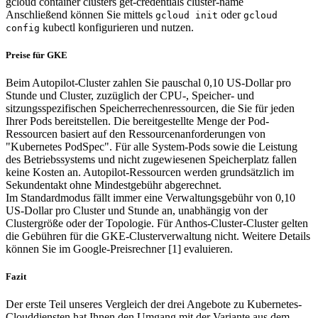
gcloud container clusters get-credentials cluster-name
Anschließend können Sie mittels
oder
gcloud init
gcloud
kubectl konfigurieren und nutzen.
config
Preise für GKE
Beim Autopilot-Cluster zahlen Sie pauschal 0,10 US-Dollar pro
Stunde und Cluster, zuzüglich der CPU-, Speicher- und
sitzungsspezifischen Speicherrechenressourcen, die Sie für jeden
Ihrer Pods bereitstellen. Die bereitgestellte Menge der Pod-
Ressourcen basiert auf den Ressourcenanforderungen von
"Kubernetes PodSpec". Für alle System-Pods sowie die Leistung
des Betriebssystems und nicht zugewiesenen Speicherplatz fallen
keine Kosten an. Autopilot-Ressourcen werden grundsätzlich im
Sekundentakt ohne Mindestgebühr abgerechnet.
Im Standardmodus fällt immer eine Verwaltungsgebühr von 0,10
US-Dollar pro Cluster und Stunde an, unabhängig von der
Clustergröße oder der Topologie. Für Anthos-Cluster-Cluster gelten
die Gebühren für die GKE-Clusterverwaltung nicht. Weitere Details
können Sie im Google-Preisrechner [1] evaluieren.
Fazit
Der erste Teil unseres Vergleich der drei Angebote zu Kubernetes-
Clouddiensten hat Ihnen den Umgang mit der Variante aus dem