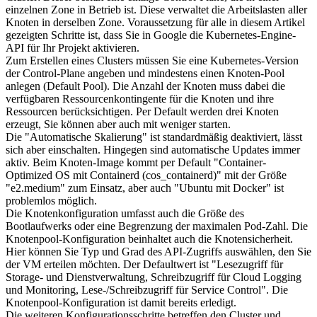
einzelnen Zone in Betrieb ist. Diese verwaltet die Arbeitslasten aller
Knoten in derselben Zone. Voraussetzung für alle in diesem Artikel
gezeigten Schritte ist, dass Sie in Google die Kubernetes-Engine-
API für Ihr Projekt aktivieren.
Zum Erstellen eines Clusters müssen Sie eine Kubernetes-Version
der Control-Plane angeben und mindestens einen Knoten-Pool
anlegen (Default Pool). Die Anzahl der Knoten muss dabei die
verfügbaren Ressourcenkontingente für die Knoten und ihre
Ressourcen berücksichtigen. Per Default werden drei Knoten
erzeugt, Sie können aber auch mit weniger starten.
Die "Automatische Skalierung" ist standardmäßig deaktiviert, lässt
sich aber einschalten. Hingegen sind automatische Updates immer
aktiv. Beim Knoten-Image kommt per Default "Container-
Optimized OS mit Containerd (cos_containerd)" mit der Größe
"e2.medium" zum Einsatz, aber auch "Ubuntu mit Docker" ist
problemlos möglich.
Die Knotenkonfiguration umfasst auch die Größe des
Bootlaufwerks oder eine Begrenzung der maximalen Pod-Zahl. Die
Knotenpool-Konfiguration beinhaltet auch die Knotensicherheit.
Hier können Sie Typ und Grad des API-Zugriffs auswählen, den Sie
der VM erteilen möchten. Der Defaultwert ist "Lesezugriff für
Storage- und Dienstverwaltung, Schreibzugriff für Cloud Logging
und Monitoring, Lese-/Schreibzugriff für Service Control". Die
Knotenpool-Konfiguration ist damit bereits erledigt.
Die weiteren Konfigurationsschritte betreffen den Cluster und