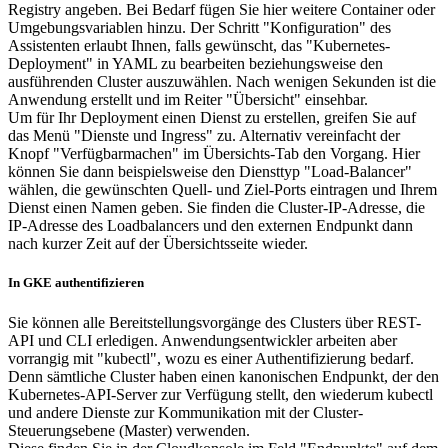
Registry angeben. Bei Bedarf fügen Sie hier weitere Container oder
Umgebungsvariablen hinzu. Der Schritt "Konfiguration" des
Assistenten erlaubt Ihnen, falls gewünscht, das "Kubernetes-
Deployment" in YAML zu bearbeiten beziehungsweise den
ausführenden Cluster auszuwählen. Nach wenigen Sekunden ist die
Anwendung erstellt und im Reiter "Übersicht" einsehbar.
Um für Ihr Deployment einen Dienst zu erstellen, greifen Sie auf
das Menü "Dienste und Ingress" zu. Alternativ vereinfacht der
Knopf "Verfügbarmachen" im Übersichts-Tab den Vorgang. Hier
können Sie dann beispielsweise den Diensttyp "Load-Balancer"
wählen, die gewünschten Quell- und Ziel-Ports eintragen und Ihrem
Dienst einen Namen geben. Sie finden die Cluster-IP-Adresse, die
IP-Adresse des Load­balancers und den externen Endpunkt dann
nach kurzer Zeit auf der Übersichtsseite wieder.
In GKE authentifizieren
Sie können alle Bereitstellungsvorgänge des Clusters über REST-
API und CLI erledigen. Anwendungsentwickler arbeiten aber
vorrangig mit "kubectl", wozu es einer Authentifizierung bedarf.
Denn sämtliche Cluster haben einen kanonischen Endpunkt, der den
Kubernetes-API-Server zur Verfügung stellt, den wiederum kubectl
und andere Dienste zur Kommunikation mit der Cluster-
Steuerungsebene (Master) verwenden.