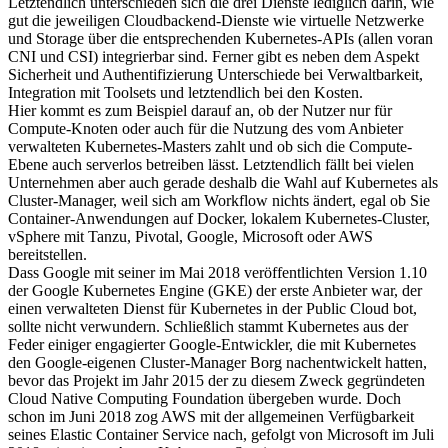
Letztendlich unterschieden sich die drei Dienste lediglich darin, wie
gut die jeweiligen Cloudbackend-Dienste wie virtuelle Netzwerke
und Storage über die entsprechenden Kubernetes-APIs (allen voran
CNI und CSI) integrierbar sind. Ferner gibt es neben dem Aspekt
Sicherheit und Authentifizierung Unterschiede bei Verwaltbarkeit,
Integration mit Toolsets und letztendlich bei den Kosten.
Hier kommt es zum Beispiel darauf an, ob der Nutzer nur für
Compute-Knoten oder auch für die Nutzung des vom Anbieter
verwalteten Kubernetes-Masters zahlt und ob sich die Compute-
Ebene auch serverlos betreiben lässt. Letztendlich fällt bei vielen
Unternehmen aber auch gerade deshalb die Wahl auf Kubernetes als
Cluster-Manager, weil sich am Workflow nichts ändert, egal ob Sie
Container-Anwendungen auf Docker, lokalem Kubernetes-Cluster,
vSphere mit Tanzu, Pivotal, Google, Microsoft oder AWS
bereitstellen.
Dass Google mit seiner im Mai 2018 veröffentlichten Version 1.10
der Google Kubernetes Engine (GKE) der erste Anbieter war, der
einen verwalteten Dienst für Kubernetes in der Public Cloud bot,
sollte nicht verwundern. Schließlich stammt Kubernetes aus der
Feder einiger engagierter Google-Entwickler, die mit Kubernetes
den Google-eigenen Cluster-Manager Borg nachentwickelt hatten,
bevor das Projekt im Jahr 2015 der zu diesem Zweck gegründeten
Cloud Native Computing Foundation übergeben wurde. Doch
schon im Juni 2018 zog AWS mit der allgemeinen Verfügbarkeit
seines Elastic Container Service nach, gefolgt von Microsoft im Juli