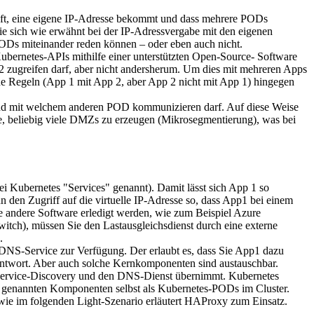
läuft, eine eigene IP-Adresse bekommt und dass mehrere PODs
ie sich wie erwähnt bei der IP-Adressvergabe mit den eigenen
PODs miteinander reden können – oder eben auch nicht.
ubernetes-APIs mithilfe einer unterstützten Open-Source- Software
2 zugreifen darf, aber nicht andersherum. Um dies mit mehreren Apps
che Regeln (App 1 mit App 2, aber App 2 nicht mit App 1) hingegen
 und mit welchem anderen POD kommunizieren darf. Auf diese Weise
age, beliebig viele DMZs zu erzeugen (Mikrosegmentierung), was bei
 Kubernetes "Services" genannt). Damit lässt sich App 1 so
nn den Zugriff auf die virtuelle IP-Adresse so, dass App1 bei einem
e andere Software erledigt werden, wie zum Beispiel Azure
ch), müssen Sie den Lastausgleichsdienst durch eine externe
.
 DNS-Service zur Verfügung. Der erlaubt es, dass Sie App1 dazu
Antwort. Aber auch solche Kernkomponenten sind austauschbar.
as Service-Discovery und den DNS-Dienst übernimmt. Kubernetes
lle genannten Komponenten selbst als Kubernetes-PODs im Cluster.
ie im folgenden Light-Szenario erläutert HAProxy zum Einsatz.