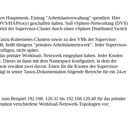
n Hauptmenü- Eintrag "Arbeitslastverwaltung" spendiert. Hier
er DVS/HAProxy) geschaffen haben. Soll vSphere-Networking (DVS)
d der Supervisor-Cluster durch einen vSphere Distributed Switch
Tanzu-Kubernetes-Clustern sowie zu den VMs der Supervisor-
, heißt übrigens "primäres Arbeitslastnetzwerk". Jeder Supervisor-
ufügen, nicht später.
 das primäre Workload- Netzwerk eingeplant haben. Jeder Knoten
 Dieses ist dann mit dem Namespace konfiguriert, in dem der
wie erwähnt zwei davon: Einen für die Knoten des Supervisor-
ägt in seiner Tanzu-Dokumentation folgende Bereiche für ein 24-er
n, zum Beispiel 192.168. 120.31 bis 192.168.120.40 für das primäre
entation verschiedene Workload-Netzwerk-Topologien vor: