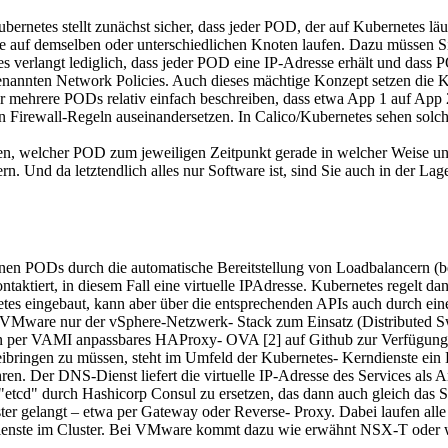
Kubernetes stellt zunächst sicher, dass jeder POD, der auf Kubernetes 
se auf demselben oder unterschiedlichen Knoten laufen. Dazu müssen S
verlangt lediglich, dass jeder POD eine IP-Adresse erhält und dass 
enannten Network Policies. Auch dieses mächtige Konzept setzen die K
r mehrere PODs relativ einfach beschreiben, dass etwa App 1 auf App 
on Firewall-Regeln auseinandersetzen. In Calico/Kubernetes sehen sol
immen, welcher POD zum jeweiligen Zeitpunkt gerade in welcher Weise
n. Und da letztendlich alles nur Software ist, sind Sie auch in der L
en PODs durch die automatische Bereitstellung von Loadbalancern (bei
taktiert, in diesem Fall eine virtuelle IPAdresse. Kubernetes regelt da
tes eingebaut, kann aber über die entsprechenden APIs auch durch ein
ware nur der vSphere-Netzwerk- Stack zum Einsatz (Distributed Swit
 ein per VAMI anpassbares HAProxy- OVA [2] auf Github zur Verfügung
eibringen zu müssen, steht im Umfeld der Kubernetes- Kerndienste ein
 Der DNS-Dienst liefert die virtuelle IP-Adresse des Services als 
nk "etcd" durch Hashicorp Consul zu ersetzen, das dann auch gleich d
uster gelangt – etwa per Gateway oder Reverse- Proxy. Dabei laufen a
 Dienste im Cluster. Bei VMware kommt dazu wie erwähnt NSX-T oder w