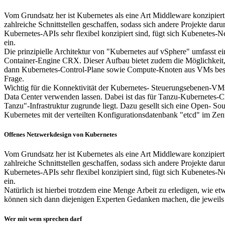
Vom Grundsatz her ist Kubernetes als eine Art Middleware konzipie
zahlreiche Schnittstellen geschaffen, sodass sich andere Projekte d
Kubernetes-APIs sehr flexibel konzipiert sind, fügt sich Kubenetes
ein.
Die prinzipielle Architektur von "Kubernetes auf vSphere" umfasst 
Container-Engine CRX. Dieser Aufbau bietet zudem die Möglichkeit
dann Kubernetes-Control-Plane sowie Compute-Knoten aus VMs besteh
Frage.
Wichtig für die Konnektivität der Kubernetes- Steuerungsebenen-VMs
Data Center verwenden lassen. Dabei ist das für Tanzu-Kubernetes-Cl
Tanzu"-Infrastruktur zugrunde liegt. Dazu gesellt sich eine Open- Sou
Kubernetes mit der verteilten Konfigurationsdatenbank "etcd" im Ze
Offenes Netzwerkdesign von Kubernetes
Vom Grundsatz her ist Kubernetes als eine Art Middleware konzipie
zahlreiche Schnittstellen geschaffen, sodass sich andere Projekte d
Kubernetes-APIs sehr flexibel konzipiert sind, fügt sich Kubenetes
ein.
Natürlich ist hierbei trotzdem eine Menge Arbeit zu erledigen, wie et
können sich dann diejenigen Experten Gedanken machen, die jeweils z
Wer mit wem sprechen darf