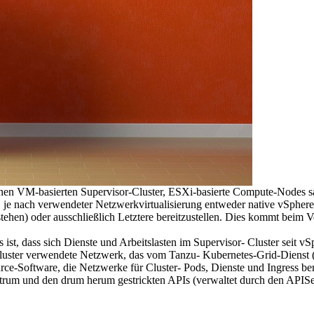
einen VM-basierten Supervisor-Cluster, ESXi-basierte Compute-Nodes s
, je nach verwendeter Netzwerkvirtualisierung entweder native vSph
en) oder ausschließlich Letztere bereitzustellen. Dies kommt beim 
 ist, dass sich Dienste und Arbeitslasten im Supervisor- Cluster se
uster verwendete Netzwerk, das vom Tanzu- Kubernetes-Grid-Dienst (TK
rce-Software, die Netzwerke für Cluster- Pods, Dienste und Ingress bere
ntrum und den drum herum gestrickten APIs (verwaltet durch den APISe