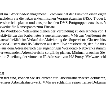
ent im "Workload-Management". VMware hat der Funktion einen eigene
zu, nachdem Sie die netzwerktechnischen Voraussetzungen (NSX-T od
ssbereiche planen und entsprechenden DVS-Portgruppen zuweisen. Wir
etzwerke für Namespaces zum Einsatz.
 Die Workload- Netzwerke dienen der Verbindung zu den Knoten von 
ktivität zu den Kubernetes-Steuerungsebenen-VMs zur Verfügung stellt
usschließlich im Verlauf der Aktivierung des Supervisor- Clusters hinz
sor-Clusters drei IP-Adressen aus dem IP-Adressbereich, den Sie für
ie aus dem Adressbereich des zugehörigen Workload- Netzwerks stammt.
erwendenden Adressbereiche sorgfältig planen. Minimal brauchen Sie 
ür die Zuteilung der virtuellen IP-Adressen von HAProxy. VMware schl
0.5
en frei sind, können Sie IPBereiche für Arbeitslastnetzwerke definiere
 weiteres Arbeitslastnetzwerk. VMware schlägt in seiner Tanzu-Dokum