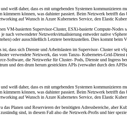
rt und weiß daher, dass es mit umgebenden Systemen kommunizieren m
arum kümmern können, was dahinter passiert. Beim Netzwerk betrifft das
-Networking auf Wunsch in Azure Kubernetes Service, den Elastic Kub
einen VM-basierten Supervisor-Cluster, ESXi-basierte Compute-Nodes s
, je nach verwendeter Netzwerkvirtualisierung entweder native vSph
en) oder ausschließlich Letztere bereitzustellen. Dies kommt beim 
 ist, dass sich Dienste und Arbeitslasten im Supervisor- Cluster se
uster verwendete Netzwerk, das vom Tanzu- Kubernetes-Grid-Dienst (TK
rce-Software, die Netzwerke für Cluster- Pods, Dienste und Ingress bere
ntrum und den drum herum gestrickten APIs (verwaltet durch den APISe
rt und weiß daher, dass es mit umgebenden Systemen kommunizieren m
arum kümmern können, was dahinter passiert. Beim Netzwerk betrifft das
-Networking auf Wunsch in Azure Kubernetes Service, den Elastic Kub
wa das Planen und Reservieren der benötigten Adressbereiche, aber Kuber
uständig sind, in diesem Fall also die Netzwerk-Profis und hier spez