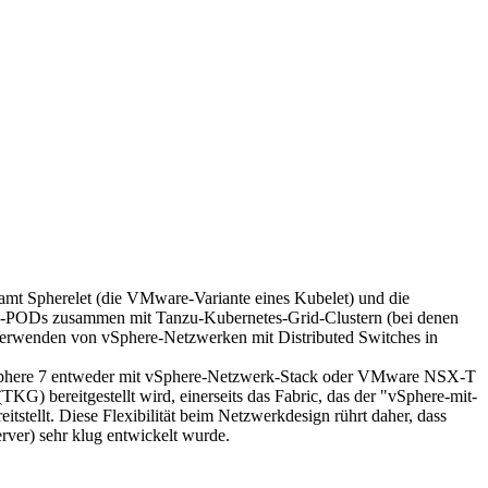
amt Spherelet (die VMware-Variante eines Kubelet) und die
ere-PODs zusammen mit Tanzu-Kubernetes-Grid-Clustern (bei denen
Verwenden von vSphere-Netzwerken mit Distributed Switches in
it vSphere 7 entweder mit vSphere-Netzwerk-Stack oder VMware NSX-T
G) bereitgestellt wird, einerseits das Fabric, das der "vSphere-mit-
itstellt. Diese Flexibilität beim Netzwerkdesign rührt daher, dass
rver) sehr klug entwickelt wurde.