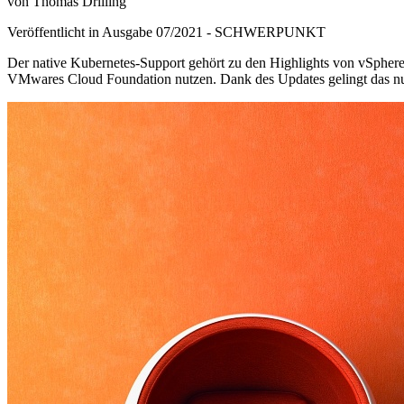
von Thomas Drilling
Veröffentlicht in Ausgabe
07
/
2021
-
SCHWERPUNKT
Der native Kubernetes-Support gehört zu den Highlights von vSphere
VMwares Cloud Foundation nutzen. Dank des Updates gelingt das nun 