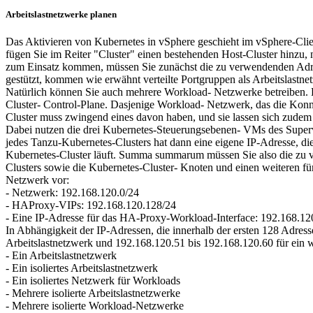
Arbeitslastnetzwerke planen
Das Aktivieren von Kubernetes in vSphere geschieht im vSphere-Cli
fügen Sie im Reiter "Cluster" einen bestehenden Host-Cluster hin
zum Einsatz kommen, müssen Sie zunächst die zu verwendenden Adre
gestützt, kommen wie erwähnt verteilte Portgruppen als Arbeitslastn
Natürlich können Sie auch mehrere Workload- Netzwerke betreiben.
Cluster- Control-Plane. Dasjenige Workload- Netzwerk, das die Konne
Cluster muss zwingend eines davon haben, und sie lassen sich zudem a
Dabei nutzen die drei Kubernetes-Steuerungsebenen- VMs des Supervi
jedes Tanzu-Kubernetes-Clusters hat dann eine eigene IP-Adresse, d
Kubernetes-Cluster läuft. Summa summarum müssen Sie also die zu v
Clusters sowie die Kubernetes-Cluster- Knoten und einen weiteren f
Netzwerk vor:
- Netzwerk: 192.168.120.0/24
- HAProxy-VIPs: 192.168.120.128/24
- Eine IP-Adresse für das HA-Proxy-Workload-Interface: 192.168.12
In Abhängigkeit der IP-Adressen, die innerhalb der ersten 128 Adress
Arbeitslastnetzwerk und 192.168.120.51 bis 192.168.120.60 für ein
- Ein Arbeitslastnetzwerk
- Ein isoliertes Arbeitslastnetzwerk
- Ein isoliertes Netzwerk für Workloads
- Mehrere isolierte Arbeitslastnetzwerke
- Mehrere isolierte Workload-Netzwerke