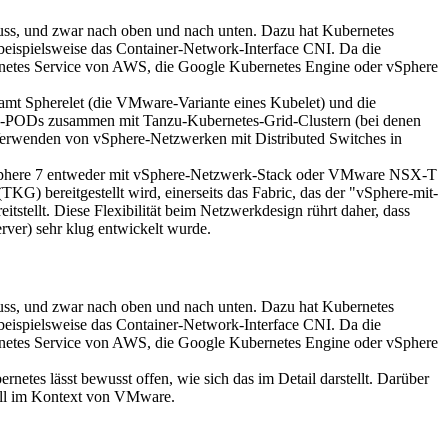
uss, und zwar nach oben und nach unten. Dazu hat Kubernetes
 beispielsweise das Container-Network-Interface CNI. Da die
ernetes Service von AWS, die Google Kubernetes Engine oder vSphere
amt Spherelet (die VMware-Variante eines Kubelet) und die
ere-PODs zusammen mit Tanzu-Kubernetes-Grid-Clustern (bei denen
Verwenden von vSphere-Netzwerken mit Distributed Switches in
it vSphere 7 entweder mit vSphere-Netzwerk-Stack oder VMware NSX-T
G) bereitgestellt wird, einerseits das Fabric, das der "vSphere-mit-
itstellt. Diese Flexibilität beim Netzwerkdesign rührt daher, dass
rver) sehr klug entwickelt wurde.
uss, und zwar nach oben und nach unten. Dazu hat Kubernetes
 beispielsweise das Container-Network-Interface CNI. Da die
ernetes Service von AWS, die Google Kubernetes Engine oder vSphere
netes lässt bewusst offen, wie sich das im Detail darstellt. Darüber
iell im Kontext von VMware.