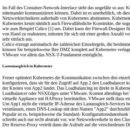
Im Fall des Container-Network-Interface sieht das ungefähr so aus: 
miteinander kommunizieren können. Dabei ist es unerheblich, ob die
Netzwerktechnikern außerhalb von Kubernetes abstimmen. Kubernetes 
Kubernetes kennt nämlich auch Firewallähnliche Konstrukte, die sog
wie zum Beispiel Calico [1] um. Dabei kann der Firewall-Designer fü
von Hand zu realisieren, müssten Sie sich mit einer großen Anzahl v
sehr einfach aus.
Calico erzeugt automatisch die zahlreichen Einzelregeln, die best
können Sie beispielsweise Ihre DMZ komplett auf Kubernetes verlager
VMware vor allem das NSX-T-Fundament ermöglicht.
Lastenausgleich in Kubernetes
Ferner optimiert Kubernetes die Kommunikation zwischen den einzeln
konfigurieren, dass sie für den Zugriff auf App 2 den Loadbalancer kon
der Knoten von App2 landet. Das Loadbalancing ist direkt in Kuberne
Loadbalancer oder NSXEdges unter VMware. Kommt allerdings bei VM
virtuelle Appliance mit HAProxy bereitstellen. VMware stellt dazu
Um App1 nicht die virtuelle IP-Adresse des Lastausgleich-Services b
veranlassen, einen DNS-Lookup mit dem Namen "App2" durchzuführen.
Populär ist es, beispielsweise die Standard- Konfigurationsdatenba
schreibt auch nur recht abstrakt vor, wie Netzwerkverkehr in den Cl
Der Reserve-Proxy verteilt dann die Aufrufe auf die verschiedenen