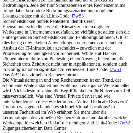
Bedrohungen. Jede der fünf Schutzebenen eines Rechenzentrums
bringt dabei besondere Bedrohungsszenarien und mögliche
Lösungsansätze mit sich.Link-Code:
l7w53
Sicherheitslücken mittels Pentestern identifizieren
Ebenso unterschiedlich wie die Einsatzszenarien digitaler
Werkzeuge in Unternehmen ausfallen, so vielfältig gestalten sich die
einhergehenden Sicherheitslücken und Fehlkonfigurationen. Oft ist
dies hastig entwickelten Anwendungen oder einem zu schnellen
Ausbau der IT-Infrastruktur geschuldet – zuweilen mit der
Priorisierung Schnelligkeit vor Sicherheit. White-Hat-Hacker
können hier mithilfe von Pentesting einen Ausweg bieten, um die
Sicherheit trotz Zeitdruck nicht nur in Applikationen, sondern auch
in Konfigurationen signifikant zu verbessern.Link-Code:
l7w51
Das ABC des virtuellen Rechenzentrums
Die Virtualisierung in und von Rechenzentren ist ein Trend, der
schon eine Weile andauert und wohl noch eine ganze Weile anhalten
wird. Nichtsdestotrotz sind die Begrifflichkeiten für Nutzer zum Teil
missverständlich. Was sind Virtual Private Server und wie
unterscheiden sich diese wiederum von Virtual Dedicated Servern?
Und um was genau handelt es sich bei Virtual Locations? In
unserem Fachartikel im Web erfahren Sie mehr über die
Terminologien des virtuellen Rechenzentrums und darüber, welche
Werkzeuge für welchen Bedarf die richtigen sind.Link-Code:
l7w52
Zugangssicherheit im Data Center