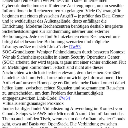
Daten sind ein extrem wertvolles Gut. Daher unternehmen
Cyberkriminelle immer raffiniertere Anstrengungen, um an sensible
Informationen in Rechenzentren zu gelangen. Viele Cyberangriffe
beginnen mit einem physischen Angriff – je größer das Data Center
und je weitläufiger das Außengelände, desto anfälliger die
Einrichtung. Moderne Rechenzentren benötigen deshalb integrierte
Sicherheitslösungen zur Eindämmung interner und externer
Bedrohungen. Jede der fünf Schutzebenen eines Rechenzentrums
bringt dabei besondere Bedrohungsszenarien und mögliche
Lösungsansätze mit sich.Link-Code:
l7w53
SOC-Grundlagen: Weniger Fehlmeldungen durch besseren Kontext
Wer als Sicherheitsspezialist in einem Security Operations Center
(SOC) arbeitet, der wird tagein, tagaus mit einer schier endlosen Flut
an Meldungen konfrontiert. Jedoch sind nicht alle dieser
Nachrichten wirklich sicherheitsrelevant, denn bei einem Großteil
handelt es sich um Fehlalarme oder unwichtige Informationen. Der
Artikel auf unserer Homepage erklärt, wie mehr Datenkontext dabei
helfen kann, zwischen echten Signalen und sogenanntem Rauschen
zu unterscheiden, um dem Problem der Alarmmüdigkeit
entgegenzuwirken.Link-Code:
l7w54
Virtualisierungsmanager Proxmox
Immer häufiger findet Virtualisierung Anwendung im Kontext von
Cloud- Setups wie AWS oder Microsoft Azure. Und oft kommt das
Thema auch auf den Tisch, wenn es um den Aufbau privater Clouds
geht, etwa auf Basis von OpenStack. Die Verbindung zwischen