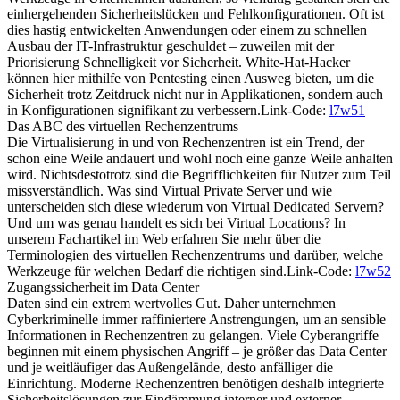
einhergehenden Sicherheitslücken und Fehlkonfigurationen. Oft ist
dies hastig entwickelten Anwendungen oder einem zu schnellen
Ausbau der IT-Infrastruktur geschuldet – zuweilen mit der
Priorisierung Schnelligkeit vor Sicherheit. White-Hat-Hacker
können hier mithilfe von Pentesting einen Ausweg bieten, um die
Sicherheit trotz Zeitdruck nicht nur in Applikationen, sondern auch
in Konfigurationen signifikant zu verbessern.Link-Code:
l7w51
Das ABC des virtuellen Rechenzentrums
Die Virtualisierung in und von Rechenzentren ist ein Trend, der
schon eine Weile andauert und wohl noch eine ganze Weile anhalten
wird. Nichtsdestotrotz sind die Begrifflichkeiten für Nutzer zum Teil
missverständlich. Was sind Virtual Private Server und wie
unterscheiden sich diese wiederum von Virtual Dedicated Servern?
Und um was genau handelt es sich bei Virtual Locations? In
unserem Fachartikel im Web erfahren Sie mehr über die
Terminologien des virtuellen Rechenzentrums und darüber, welche
Werkzeuge für welchen Bedarf die richtigen sind.Link-Code:
l7w52
Zugangssicherheit im Data Center
Daten sind ein extrem wertvolles Gut. Daher unternehmen
Cyberkriminelle immer raffiniertere Anstrengungen, um an sensible
Informationen in Rechenzentren zu gelangen. Viele Cyberangriffe
beginnen mit einem physischen Angriff – je größer das Data Center
und je weitläufiger das Außengelände, desto anfälliger die
Einrichtung. Moderne Rechenzentren benötigen deshalb integrierte
Sicherheitslösungen zur Eindämmung interner und externer