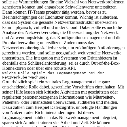
sollte sie Warnmeldungen für eine Vielzahl von Netzwerkproblemen
generieren können und anpassbare Schwellenwerte unterstützen.
Dann können IT-Teams proaktiv tätig werden, bevor es zu
Beeinträchtigungen der Endnutzer kommt. Wichtig ist außerdem,
dass das System die gesamte Netzwerkinfrastruktur überwachen
kann – physisch, virtuell und in der Cloud. Dabei sollte es auch die
Analyse des Netzwerkverkehrs, die Überwachung der Netzwerk-
und Anwendungsleistung, das Konfigurationsmanagement und die
Protokollverwaltung unterstützen. Zudem muss das
Netzwerkmonitoring skalierbar sein, um zukünftigen Anforderungen
gerecht zu werden, und sollte geografisch weit verteilte Netzwerke
unterstützen. Die Integration mit Systemen von Drittanbietern ist
ebenfalls eine Schlüsselanforderung, sei es durch Out-of-the-Box-
Konnektoren oder über eine robuste API.
Welche Rolle spielt das Logmanagement bei der
Netzwerküberwachung?
Grundsätzlich spielt ein zentrales Logmanagement eine ganz
entscheidende Rolle dabei, gesetzliche Vorschriften einzuhalten. Mit
seiner Hilfe lassen sich kritische Aktivitäten mit geschützten oder
regulierten personenbezogenen Informationen wie Mitarbeiter-,
Patienten- oder Finanzdaten überwachen, auditieren und melden.
Dazu zählen zum Beispiel Dateizugriffe, un­befugte Handlungen
von Nutzern oder Richtlinienänderungen. Ist dieses
Logmanagement nahtlos in das Netzwerkmanagement integriert,
sparen sich Administratoren viel Arbeit und Zeit. Sie können