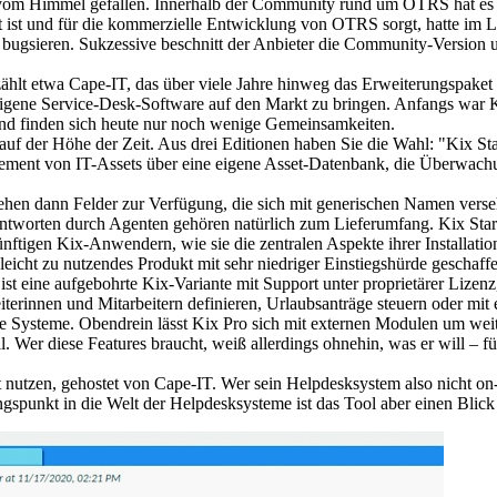
om Himmel gefallen. Innerhalb der Community rund um OTRS hat es stat
t ist und für die kommerzielle Entwicklung von OTRS sorgt, hatte im 
 bugsieren. Sukzessive beschnitt der Anbieter die Community-Versio
 zählt etwa Cape-IT, das über viele Jahre hinweg das Erweiterungspa
 eigene Service-Desk-Software auf den Markt zu bringen. Anfangs war 
end finden sich heute nur noch wenige Gemeinsamkeiten.
 auf der Höhe der Zeit. Aus drei Editionen haben Sie die Wahl: "Kix St
gement von IT-Assets über eine eigene Asset-Datenbank, die Überwach
 stehen dann Felder zur Verfügung, die sich mit generischen Namen vers
Antworten durch Agenten gehören natürlich zum Lieferumfang. Kix Start
t künftigen Kix-Anwendern, wie sie die zentralen Aspekte ihrer Installa
 leicht zu nutzendes Produkt mit sehr niedriger Einstiegshürde geschaff
t eine aufgebohrte Kix-Variante mit Support unter proprietärer Lizenz, 
erinnen und Mitarbeitern definieren, Urlaubsanträge steuern oder mit 
ene Systeme. Obendrein lässt Kix Pro sich mit externen Modulen um wei
 Wer diese Features braucht, weiß allerdings ohnehin, was er will – fü
nst nutzen, gehostet von Cape-IT. Wer sein Helpdesksystem also nicht on-
ngspunkt in die Welt der Helpdesksysteme ist das Tool aber einen Blick