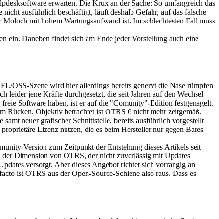
Helpdesksoftware erwarten. Die Krux an der Sache: So umfangreich das
nicht ausführlich beschäftigt, läuft deshalb Gefahr, auf das falsche
siger Moloch mit hohem Wartungsaufwand ist. Im schlechtesten Fall muss
n ein. Daneben findet sich am Ende jeder Vorstellung auch eine
L/OSS-Szene wird hier allerdings bereits genervt die Nase rümpfen
h leider jene Kräfte durchgesetzt, die seit Jahren auf den Wechsel
reie Software haben, ist er auf die "Comunity"-Edition festgenagelt.
dem Rücken. Objektiv betrachtet ist OTRS 6 nicht mehr zeitgemäß.
mt neuer grafischer Schnittstelle, bereits ausführlich vorgestellt
oprietäre Lizenz nutzen, die es beim Hersteller nur gegen Bares
munity-Version zum Zeitpunkt der Entstehung dieses Artikels seit
in der Dimension von OTRS, der nicht zuverlässig mit Updates
Updates versorgt. Aber dieses Angebot richtet sich vorrangig an
facto ist OTRS aus der Open-Source-Schiene also raus. Dass es