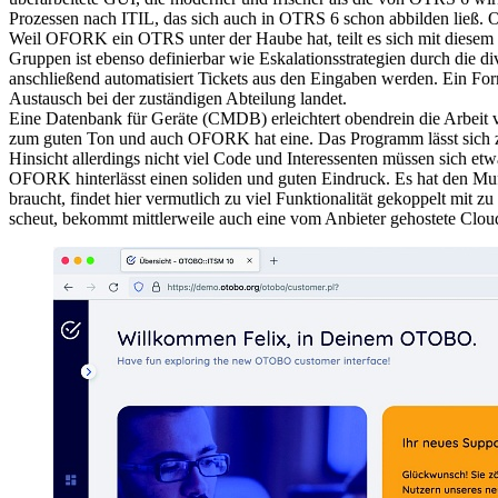
Prozessen nach ITIL, das sich auch in OTRS 6 schon abbilden ließ. OF
Weil OFORK ein OTRS unter der Haube hat, teilt es sich mit diesem 
Gruppen ist ebenso definierbar wie Eskalationsstrategien durch die d
anschließend automatisiert Tickets aus den Eingaben werden. Ein For
Austausch bei der zuständigen Abteilung landet.
Eine Datenbank für Geräte (CMDB) erleichtert obendrein die Arbeit v
zum guten Ton und auch OFORK hat eine. Das Programm lässt sich zu
Hinsicht allerdings nicht viel Code und Interessenten müssen sich e
OFORK hinterlässt einen soliden und guten Eindruck. Es hat den Muff
braucht, findet hier vermutlich zu viel Funktionalität gekoppelt mi
scheut, bekommt mittlerweile auch eine vom Anbieter gehostete C