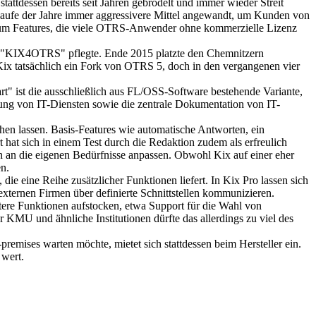
tdessen bereits seit Jahren gebrodelt und immer wieder Streit
Laufe der Jahre immer aggressivere Mittel angewandt, um Kunden von
n um Features, die viele OTRS-Anwender ohne kommerzielle Lizenz
ket "KIX4OTRS" pflegte. Ende 2015 platzte den Chemnitzern
Kix tatsächlich ein Fork von OTRS 5, doch in den vergangenen vier
art" ist die ausschließlich aus FL/OSS-Software bestehende Variante,
ung von IT-Diensten sowie die zentrale Dokumentation von IT-
ehen lassen. Basis-Features wie automatische Antworten, ein
 hat sich in einem Test durch die Redaktion zudem als erfreulich
tion an die eigenen Bedürfnisse anpassen. Obwohl Kix auf einer eher
en.
die eine Reihe zusätzlicher Funktionen liefert. In Kix Pro lassen sich
externen Firmen über definierte Schnittstellen kommunizieren.
tere Funktionen aufstocken, etwa Support für die Wahl von
r KMU und ähnliche Institutionen dürfte das allerdings zu viel des
premises warten möchte, mietet sich stattdessen beim Hersteller ein.
 wert.