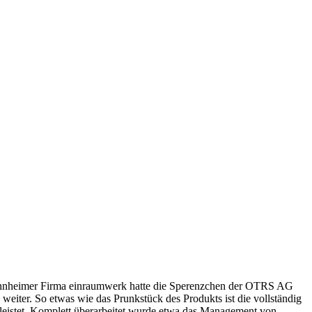
nnheimer Firma einraumwerk hatte die Sperenzchen der OTRS AG
weiter. So etwas wie das Prunkstück des Produkts ist die vollständig
leistet. Komplett überarbeitet wurde etwa das Management von