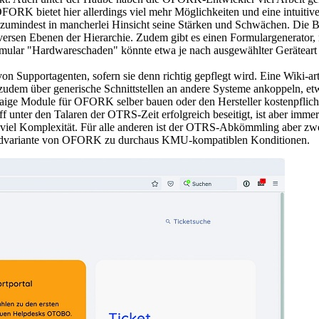
ORK bietet hier allerdings viel mehr Möglichkeiten und eine intuitive g
zumindest in mancherlei Hinsicht seine Stärken und Schwächen. Die Ba
iversen Ebenen der Hierarchie. Zudem gibt es einen Formulargenerator, 
mular "Hardwareschaden" könnte etwa je nach ausgewählter Geräteart (
on Supportagenten, sofern sie denn richtig gepflegt wird. Eine Wiki-ar
dem über generische Schnittstellen an andere Systeme ankoppeln, etw
twaige Module für OFORK selber bauen oder den Hersteller kostenpflich
 unter den Talaren der OTRS-Zeit erfolgreich beseitigt, ist aber imm
t zu viel Komplexität. Für alle anderen ist der OTRS-Abkömmling aber z
loudvariante von OFORK zu durchaus KMU-kompatiblen Konditionen.