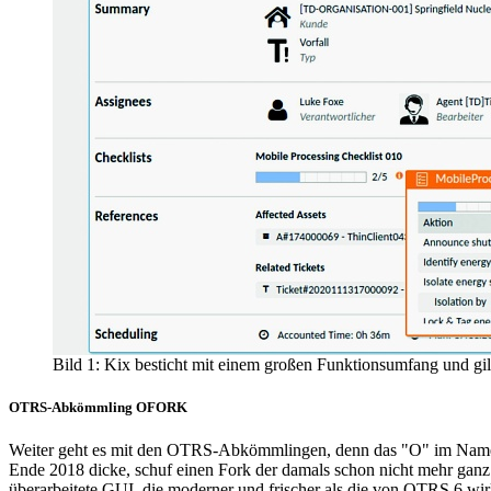
Bild 1: Kix besticht mit einem großen Funktionsumfang und gil
OTRS-Abkömmling OFORK
Weiter geht es mit den OTRS-Abkömmlingen, denn das "O" im Nam
Ende 2018 dicke, schuf einen Fork der damals schon nicht mehr ganz a
überarbeitete GUI, die moderner und frischer als die von OTRS 6 wi