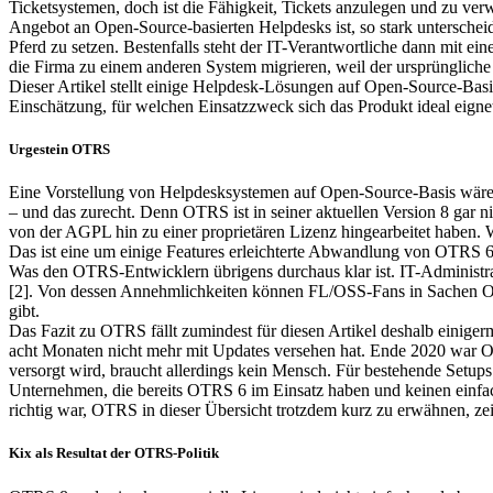
Ticketsystemen, doch ist die Fähigkeit, Tickets anzulegen und zu ve
Angebot an Open-Source-basierten Helpdesks ist, so stark unterscheide
Pferd zu setzen. Bestenfalls steht der IT-Verantwortliche dann mit ei
die Firma zu einem anderen System migrieren, weil der ursprüngliche
Dieser Artikel stellt einige Helpdesk-Lösungen auf Open-Source-Bas
Einschätzung, für welchen Einsatzzweck sich das Produkt ideal eigne
Urgestein OTRS
Eine Vorstellung von Helpdesksystemen auf Open-Source-Basis wäre 
– und das zurecht. Denn OTRS ist in seiner aktuellen Version 8 gar n
von der AGPL hin zu einer proprietären Lizenz hingearbeitet haben. W
Das ist eine um einige Features erleichterte Abwandlung von OTRS 6,
Was den OTRS-Entwicklern übrigens durchaus klar ist. IT-Administrato
[2]. Von dessen Annehmlichkeiten können FL/OSS-Fans in Sachen OTR
gibt.
Das Fazit zu OTRS fällt zumindest für diesen Artikel deshalb einige
acht Monaten nicht mehr mit Updates versehen hat. Ende 2020 war OT
versorgt wird, braucht allerdings kein Mensch. Für bestehende Setups 
Unternehmen, die bereits OTRS 6 im Einsatz haben und keinen einfa
richtig war, OTRS in dieser Übersicht trotzdem kurz zu erwähnen, zei
Kix als Resultat der OTRS-Politik