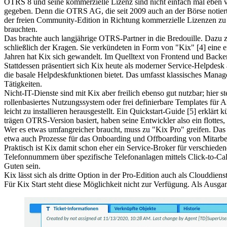
OTRS 8 und seine kommerzielle Lizenz sind nicht einfach mal eben v
gegeben. Denn die OTRS AG, die seit 2009 auch an der Börse notier
der freien Community-Edition in Richtung kommerzielle Lizenzen zu
brauchten.
Das brachte auch langjährige OTRS-Partner in die Bredouille. Dazu
schließlich der Kragen. Sie verkündeten in Form von "Kix" [4] eine
Jahren hat Kix sich gewandelt. Im Quelltext von Frontend und Back
Stattdessen präsentiert sich Kix heute als moderner Service-Helpdesk
die basale Helpdeskfunktionen bietet. Das umfasst klassisches Mana
Tätigkeiten.
Nicht-IT-Dienste sind mit Kix aber freilich ebenso gut nutzbar; hier
rollenbasiertes Nutzungssystem oder frei definierbare Templates für 
leicht zu installieren herausgestellt. Ein Quickstart-Guide [5] erklär
trägen OTRS-Version basiert, haben seine Entwickler also ein flottes,
Wer es etwas umfangreicher braucht, muss zu "Kix Pro" greifen. Das is
etwa auch Prozesse für das Onboarding und Offboarding von Mitarbeit
Praktisch ist Kix damit schon eher ein Service-Broker für verschied
Telefonnummern über spezifische Telefonanlagen mittels Click-to-Call.
Guten sein.
Kix lässt sich als dritte Option in der Pro-Edition auch als Clouddie
Für Kix Start steht diese Möglichkeit nicht zur Verfügung. Als Ausga