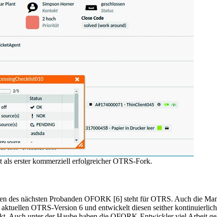
t als erster kommerziell erfolgreicher OTRS-Fork.
en des nächsten Probanden OFORK [6] steht für OTRS. Auch die Ma
ktuellen OTRS-Version 6 und entwickelt diesen seither kontinuierlich 
rkt. Auch unter der Haube haben die OFORK-Entwickler viel Arbeit ge