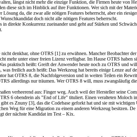
rwalten, längst nicht mehr die einzige Funktion, die Firmen heute von 
n diese sich im Hinblick auf ihre Funktionen. Wer sich mit der Materie 
ner Lösung da, die zwar alle nötigen Features beherrscht, aber ein rie
 Wunschkandidat doch nicht alle nötigen Features beherrscht.
is in direkte Konkurrenz zueinander und geht auf Stärken und Schwäche
t.
nicht denkbar, ohne OTRS [1] zu erwähnen. Mancher Beobachter der F
icht mehr unter einer freien Lizenz verfügbar. Im Hause OTRS haben sic
as praktisch heißt: Greift der Anwender heute noch zu OTRS und will f
 was freilich auch heißt: Das Werkzeug hat bereits einige Lenze auf 
r hat OTRS 8, die Nachfolgeversion und in weiten Teilen ein Rewrite sa
S allerdings nur träumen. Wer OTRS 8 will, muss zwangsläufig die pr
rmaßen verheerend aus: Finger weg. Auch weil der Hersteller seine Com
RS 6 obendrein als "End of Life" tituliert. Einen veralteten Moloch 
gibt es Znuny [3], das die Codebase geforkt hat und sie mit wichtigen 
chen Weg für eine Migration zu einem anderen Werkzeug besitzen. De 
gt der nächste Kandidat im Test – Kix.