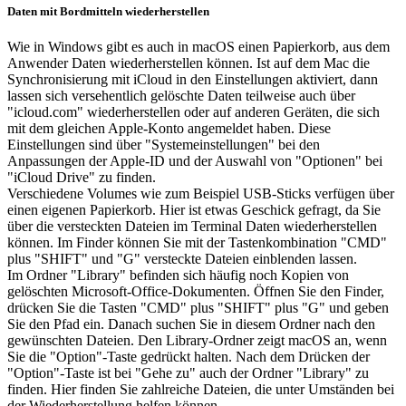
Daten mit Bordmitteln wiederherstellen
Wie in Windows gibt es auch in macOS einen Papierkorb, aus dem
Anwender Daten wiederherstellen können. Ist auf dem Mac die
Synchronisierung mit iCloud in den Einstellungen aktiviert, dann
lassen sich versehentlich gelöschte Daten teilweise auch über
"icloud.com" wiederherstellen oder auf anderen Geräten, die sich
mit dem gleichen Apple-Konto angemeldet haben. Diese
Einstellungen sind über "Systemeinstellungen" bei den
Anpassungen der Apple-ID und der Auswahl von "Optionen" bei
"iCloud Drive" zu finden.
Verschiedene Volumes wie zum Beispiel USB-Sticks verfügen über
einen eigenen Papierkorb. Hier ist etwas Geschick gefragt, da Sie
über die versteckten Dateien im Terminal Daten wiederherstellen
können. Im Finder können Sie mit der Tastenkombination "CMD"
plus "SHIFT" und "G" versteckte Dateien einblenden lassen.
Im Ordner "Library" befinden sich häufig noch Kopien von
gelöschten Microsoft-Office-Dokumenten. Öffnen Sie den Finder,
drücken Sie die Tasten "CMD" plus "SHIFT" plus "G" und geben
Sie den Pfad ein. Danach suchen Sie in diesem Ordner nach den
gewünschten Dateien. Den Library-Ordner zeigt macOS an, wenn
Sie die "Option"-Taste gedrückt halten. Nach dem Drücken der
"Option"-Taste ist bei "Gehe zu" auch der Ordner "Library" zu
finden. Hier finden Sie zahlreiche Dateien, die unter Umständen bei
der Wiederherstellung helfen können.