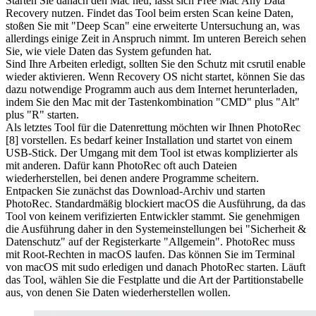
Starten Sie danach den Mac neu, lässt sich Free Mac Any Data
Recovery nutzen. Findet das Tool beim ersten Scan keine Daten,
stoßen Sie mit "Deep Scan" eine erweiterte Untersuchung an, was
allerdings einige Zeit in Anspruch nimmt. Im unteren Bereich sehen
Sie, wie viele Daten das System gefunden hat.
Sind Ihre Arbeiten erledigt, sollten Sie den Schutz mit csrutil enable
wieder aktivieren. Wenn Recovery OS nicht startet, können Sie das
dazu notwendige Programm auch aus dem Internet herunterladen,
indem Sie den Mac mit der Tastenkombination "CMD" plus "Alt"
plus "R" starten.
Als letztes Tool für die Datenrettung möchten wir Ihnen PhotoRec
[8] vorstellen. Es bedarf keiner Installation und startet von einem
USB-Stick. Der Umgang mit dem Tool ist etwas komplizierter als
mit anderen. Dafür kann PhotoRec oft auch Dateien
wiederherstellen, bei denen andere Programme scheitern.
Entpacken Sie zunächst das Download-Archiv und starten
PhotoRec. Standardmäßig blockiert macOS die Ausführung, da das
Tool von keinem verifizierten Entwickler stammt. Sie genehmigen
die Ausführung daher in den Systemeinstellungen bei "Sicherheit &
Datenschutz" auf der Registerkarte "Allgemein". PhotoRec muss
mit Root-Rechten in macOS laufen. Das können Sie im Terminal
von macOS mit sudo erledigen und danach PhotoRec starten. Läuft
das Tool, wählen Sie die Festplatte und die Art der Partitionstabelle
aus, von denen Sie Daten wiederherstellen wollen.