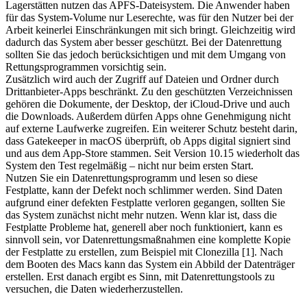
Lagerstätten nutzen das APFS-Dateisystem. Die Anwender haben
für das System-Volume nur Leserechte, was für den Nutzer bei der
Arbeit keinerlei Einschränkungen mit sich bringt. Gleichzeitig wird
dadurch das System aber besser geschützt. Bei der Datenrettung
sollten Sie das jedoch berücksichtigen und mit dem Umgang von
Rettungsprogrammen vorsichtig sein.
Zusätzlich wird auch der Zugriff auf Dateien und Ordner durch
Drittanbieter-Apps beschränkt. Zu den geschützten Verzeichnissen
gehören die Dokumente, der Desktop, der iCloud-Drive und auch
die Downloads. Außerdem dürfen Apps ohne Genehmigung nicht
auf externe Laufwerke zugreifen. Ein weiterer Schutz besteht darin,
dass Gatekeeper in macOS überprüft, ob Apps digital signiert sind
und aus dem App-Store stammen. Seit Version 10.15 wiederholt das
System den Test regelmäßig – nicht nur beim ersten Start.
Nutzen Sie ein Datenrettungsprogramm und lesen so diese
Festplatte, kann der Defekt noch schlimmer werden. Sind Daten
aufgrund einer defekten Festplatte verloren gegangen, sollten Sie
das System zunächst nicht mehr nutzen. Wenn klar ist, dass die
Festplatte Probleme hat, generell aber noch funktioniert, kann es
sinnvoll sein, vor Datenrettungsmaßnahmen eine komplette Kopie
der Festplatte zu erstellen, zum Beispiel mit Clonezilla [1]. Nach
dem Booten des Macs kann das System ein Abbild der Datenträger
erstellen. Erst danach ergibt es Sinn, mit Datenrettungstools zu
versuchen, die Daten wiederherzustellen.