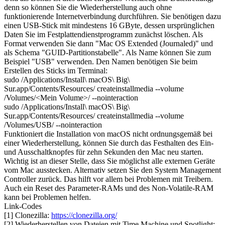
denn so können Sie die Wiederherstellung auch ohne
funktionierende Internetverbindung durchführen. Sie benötigen dazu
einen USB-Stick mit mindestens 16 GByte, dessen ursprünglichen
Daten Sie im Festplattendienst­programm zunächst löschen. Als
Format verwenden Sie dann "Mac OS Extended (Journaled)" und
als Schema "GUID-Partitionstabelle". Als Name können Sie zum
Beispiel "USB" verwenden. Den Namen benötigen Sie beim
Erstellen des Sticks im Terminal:
sudo /Applications/Install\ macOS\ Big\
Sur.app/Contents/Resources/ createinstallmedia --volume
/Volumes/<Mein Volume>/ --nointeraction
sudo /Applications/Install\ macOS\ Big\
Sur.app/Contents/Resources/ createinstallmedia --volume
/Volumes/USB/ --nointeraction
Funktioniert die Installation von macOS nicht ordnungsgemäß bei
einer Wiederherstellung, können Sie durch das Festhalten des Ein-
und Ausschaltknopfes für zehn Sekunden den Mac neu starten.
Wichtig ist an dieser Stelle, dass Sie möglichst alle externen Geräte
vom Mac ausstecken. Alternativ setzen Sie den System Management
Controller zurück. Das hilft vor allem bei Problemen mit Treibern.
Auch ein Reset des Parameter-RAMs und des Non-Volatile-RAM
kann bei Problemen helfen.
Link-Codes
[1] Clonezilla:
https://clonezilla.org/
[2] Wiederherstellen von Dateien mit Time Machine und Spotlight: