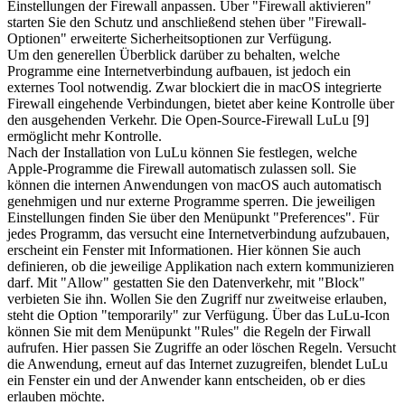
Einstellungen der Firewall anpassen. Über "Firewall aktivieren"
starten Sie den Schutz und anschließend stehen über "Firewall-
Optionen" erweiterte Sicherheitsoptionen zur Verfügung.
Um den generellen Überblick darüber zu behalten, welche
Programme eine Internetverbindung aufbauen, ist jedoch ein
externes Tool notwendig. Zwar blockiert die in macOS integrierte
Firewall eingehende Verbindungen, bietet aber keine Kontrolle über
den ausgehenden Verkehr. Die Open-Source-Firewall LuLu [9]
ermöglicht mehr Kontrolle.
Nach der Installation von LuLu können Sie festlegen, welche
Apple-Programme die Firewall automatisch zulassen soll. Sie
können die internen Anwendungen von macOS auch automatisch
genehmigen und nur externe Programme sperren. Die jeweiligen
Einstellungen finden Sie über den Menüpunkt "Preferences". Für
jedes Programm, das versucht eine Internetverbindung aufzubauen,
erscheint ein Fenster mit Informationen. Hier können Sie auch
definieren, ob die jeweilige Applikation nach extern kommunizieren
darf. Mit "Allow" gestatten Sie den Datenverkehr, mit "Block"
verbieten Sie ihn. Wollen Sie den Zugriff nur zweitweise erlauben,
steht die Option "temporarily" zur Verfügung. Über das LuLu-Icon
können Sie mit dem Menüpunkt "Rules" die Regeln der Firwall
aufrufen. Hier passen Sie Zugriffe an oder löschen Regeln. Versucht
die Anwendung, erneut auf das Internet zuzugreifen, blendet LuLu
ein Fenster ein und der Anwender kann entscheiden, ob er dies
erlauben möchte.