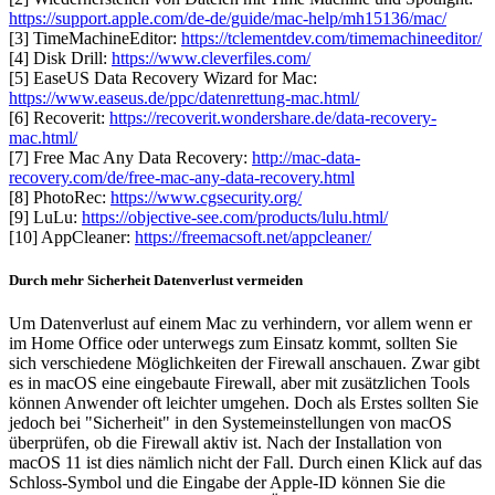
https://support.apple.com/de-de/guide/mac-help/mh15136/mac/
[3] TimeMachineEditor:
https://tclementdev.com/timemachineeditor/
[4] Disk Drill:
https://www.cleverfiles.com/
[5] EaseUS Data Recovery Wizard for Mac:
https://www.easeus.de/ppc/datenrettung-mac.html/
[6] Recoverit:
https://recoverit.wondershare.de/data-recovery-
mac.html/
[7] Free Mac Any Data Recovery:
http://mac-data-
recovery.com/de/free-mac-any-data-recovery.html
[8] PhotoRec:
https://www.cgsecurity.org/
[9] LuLu:
https://objective-see.com/products/lulu.html/
[10] AppCleaner:
https://freemacsoft.net/appcleaner/
Durch mehr Sicherheit Datenverlust vermeiden
Um Datenverlust auf einem Mac zu verhindern, vor allem wenn er
im Home Office oder unterwegs zum Einsatz kommt, sollten Sie
sich verschiedene Möglichkeiten der Firewall anschauen. Zwar gibt
es in macOS eine eingebaute Firewall, aber mit zusätzlichen Tools
können Anwender oft leichter umgehen. Doch als Erstes sollten Sie
jedoch bei "Sicherheit" in den Systemeinstellungen von macOS
überprüfen, ob die Firewall aktiv ist. Nach der Installation von
macOS 11 ist dies nämlich nicht der Fall. Durch einen Klick auf das
Schloss-Symbol und die Eingabe der Apple-ID können Sie die