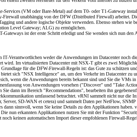
ll von einem zweiten Hersteller für den Verkehr vom Internet zu nutzen
Services (VM oder Bare-Metal) auf dem T0- oder T1-Gateway installie
y-Firewall unabhängig von der DFW (Distributed Firewall) arbeitet. D
Tagging und andere logische Objekte verwenden. Ebenso stehen wie b
ication Level Gateway; ALG) zu ermöglichen.
-T-Gateways ist der erste Schritt erledigt und Sie wenden sich nun 
IT-Verantwortlichen weder die Anwendungen im Datacenter noch die d
t wird. Im virtualisierten Datacenter mit NSX-T gibt es zwei Möglichkei
 Grundlage für die DFW-Firewall-Regeln ist: das Gute zu schützen und 
etet sich "NSX Intelligence" an, um den Verkehr im Datacenter zu unte
t sich, wenn die Anwendungen bereits bekannt sind und Sie die VMs i
menfassung von Anwendungen vorsehen ("Discover" und "Take Action")
n Sie dann im Bereich "Recommendations", bearbeiten ihn gegebenenfa
werkkommunikation umfassend betrachtet. vRNI sammelt nicht nur die
uter, Server, SD-WAN et cetera) und sammelt Daten per NetFlow, SN
ers dann sinnvoll, wenn Sie keine Details zu den Applikationen haben
 Die nun erkannten Applikationen nutzen Sie mit der Funktion "Securit
t noch keinen automatischen Import dieser empfohlenen Firewall-Rege