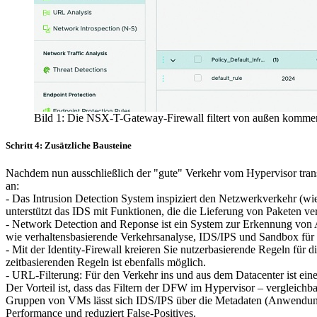
Bild 1: Die NSX-T-Gateway-Firewall filtert von außen kommen
Schritt 4: Zusätzliche Bausteine
Nachdem nun ausschließlich der "gute" Verkehr vom Hypervisor transpo
an:
- Das Intrusion Detection System inspiziert den Netzwerkverkehr (w
unterstützt das IDS mit Funktionen, die die Lieferung von Paketen ve
- Network Detection and Reponse ist ein System zur Erkennung von A
wie verhaltensbasierende Verkehrsanalyse, IDS/IPS und Sandbox für 
- Mit der Identity-Firewall kreieren Sie nutzerbasierende Regeln für
zeitbasierenden Regeln ist ebenfalls möglich.
- URL-Filterung: Für den Verkehr ins und aus dem Datacenter ist e
Der Vorteil ist, dass das Filtern der DFW im Hypervisor – vergleichb
Gruppen von VMs lässt sich IDS/IPS über die Metadaten (Anwendungs
Performance und reduziert False-Positives.