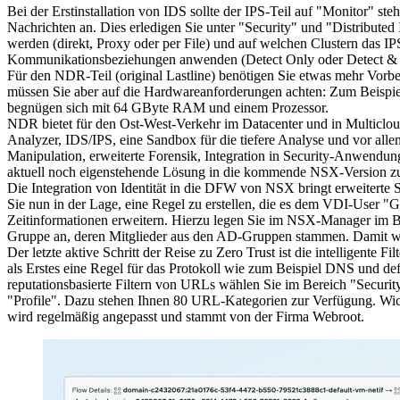
Bei der Erstinstallation von IDS sollte der IPS-Teil auf "Monitor" s
Nachrichten an. Dies erledigen Sie unter "Security" und "Distributed 
werden (direkt, Proxy oder per File) und auf welchen Clustern das IPS
Kommunikationsbeziehungen anwenden (Detect Only oder Detect & P
Für den NDR-Teil (original Lastline) benötigen Sie etwas mehr Vorber
müssen Sie aber auf die Hardwareanforderungen achten: Zum Beisp
begnügen sich mit 64 GByte RAM und einem Prozessor.
NDR bietet für den Ost-West-Verkehr im Datacenter und in Multic
Analyzer, IDS/IPS, eine Sandbox für die tiefere Analyse und vor al
Manipulation, erweiterte Forensik, Integration in Security-Anwend
aktuell noch eigenstehende Lösung in die kommende NSX-Version zu 
Die Integration von Identität in die DFW von NSX bringt erweiterte Si
Sie nun in der Lage, eine Regel zu erstellen, die es dem VDI-User 
Zeitinformationen erweitern. Hierzu legen Sie im NSX-Manager im B
Gruppe an, deren Mitglieder aus den AD-Gruppen stammen. Damit wird 
Der letzte aktive Schritt der Reise zu Zero Trust ist die intelligent
als Erstes eine Regel für das Protokoll wie zum Beispiel DNS und de
reputationsbasierte Filtern von URLs wählen Sie im Bereich "Securit
"Profile". Dazu stehen Ihnen 80 URL-Kategorien zur Verfügung. Wic
wird regelmäßig angepasst und stammt von der Firma Webroot.