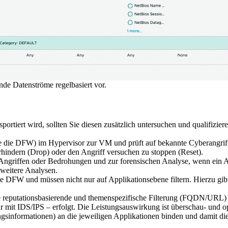
de Datenströme regelbasiert vor.
rtiert wird, sollten Sie diesen zusätzlich untersuchen und qualifizier
ie die DFW) im Hypervisor zur VM und prüft auf bekannte Cyberangriff
rhindern (Drop) oder den Angriff versuchen zu stoppen (Reset).
ngriffen oder Bedrohungen und zur forensischen Analyse, wenn ein Angr
weitere Analysen.
 die DFW und müssen nicht nur auf Applikationsebene filtern. Hierzu g
ine reputationsbasierende und themenspezifische Filterung (FQDN/URL)
ar mit IDS/IPS – erfolgt. Die Leistungsauswirkung ist überschau- und 
informationen) an die jeweiligen Applikationen binden und damit die