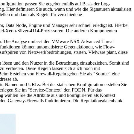
Konfiguration passen Sie gegebenenfalls auf Basis der Log-
ng. Hier definieren Sie auch, wann und wie die Signaturen aktualisiert
stellen und dann als Regeln für verschiedene
r, Data Node, Engine und Manager sehr schnell erledigt ist. Hierbei
tel-Xeon-Silver-4114-Prozessoren. Die anderen Komponenten
 an. Die Analyse umfasst den VMware NSX Advanced Threat
gsfunktionen können automatisierte Gegenaktionen, wie Flow-
 Aufspüren von Netzwerkbedrohungen, starten. VMware plant, diese
zu lösen und den Nutzer in die Betrachtung einzubeziehen. Somit sind
u verbieten. Diese Regeln lassen sich auch noch mit
im Erstellen von Firewall-Regeln geben Sie als "Source" eine
dresse ab.
omain Namen und URLs. Bei der statischen Konfiguration erstellen Sie
nterlegen Sie im "Service-Context" den FQDN. Für das
 wählen Sie die Attribute aus und konfigurieren als Kontext
 den Gateway-Firewalls funktionieren. Die Reputationsdatenbank