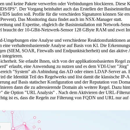
tehen und keine Pakete verwerfen oder Verbindungen blockieren. Diese 
IDS/IPS". Der Vorgang beinhaltet auch das Erstellen der Basiseinstellu
/IDS laufen soll. Profile für die verschieden Signaturen können Sie er
revent). Das Monitoring dazu findet auch im NSX-Manager statt.
eitung und Expertise, obgleich die Basisinstallation mit Network-Senso
iel braucht der 10-GBit-Netzwerk-Sensor 128 GByte RAM und zwei In
loud-Umgebungen eine Analyse und verschiedene Reaktionsfunktionen
lem eine verhaltensbasierende Analyse auf Basis von KI. Die Erkennun
ungen (SIEM, SOAR, Firewalls und Endpunktsicherheit) und das aktive
integrieren.
cherheit. Sie erlaubt Ihnen, sich von der applikationsbasierten Regel 
"Gerd" erlaubt, eine Anwendung zu nutzen und es dem VDI-User "Jörg" z
ereich "System" als Anbindung das AD oder einen LDAP-Server an. Be
die Identität Teil des Regelwerks und löst damit die klassische IP-A
e Filterung auf Basis statischer Konfiguration und der Reputation von D
finieren dann die zu adressierende Domain als weitere Regel. Dazu hi
y" die Option "URL Analysis" . Nach dem Aktivieren der URL-Filterung
htig ist es, dass die Regeln zur Filterung von FQDN und URL nur auf