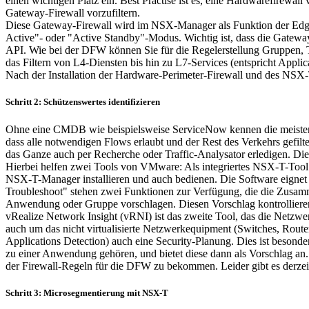
einen wichtigen Platz ein. Best Practise ist es, eine Hardwarefirewa
Gateway-Firewall vorzufiltern.
Diese Gateway-Firewall wird im NSX-Manager als Funktion der Edge-
Active"- oder "Active Standby"-Modus. Wichtig ist, dass die Gatewa
API. Wie bei der DFW können Sie für die Regelerstellung Gruppen, 
das Filtern von L4-Diensten bis hin zu L7-Services (entspricht Appl
Nach der Installation der Hardware-Perimeter-Firewall und des NSX
Schritt 2: Schützenswertes identifizieren
Ohne eine CMDB wie beispielsweise ServiceNow kennen die meisten 
dass alle notwendigen Flows erlaubt und der Rest des Verkehrs gefilter
das Ganze auch per Recherche oder Traffic-Analysator erledigen. Die
Hierbei helfen zwei Tools von VMware: Als integriertes NSX-T-Tool bi
NSX-T-Manager installieren und auch bedienen. Die Software eigne
Troubleshoot" stehen zwei Funktionen zur Verfügung, die die Zusam
Anwendung oder Gruppe vorschlagen. Diesen Vorschlag kontrolliere
vRealize Network Insight (vRNI) ist das zweite Tool, das die Netz
auch um das nicht virtualisierte Netzwerkequipment (Switches, Ro
Applications Detection) auch eine Security-Planung. Dies ist besond
zu einer Anwendung gehören, und bietet diese dann als Vorschlag an.
der Firewall-Regeln für die DFW zu bekommen. Leider gibt es derzei
Schritt 3: Microsegmentierung mit NSX-T