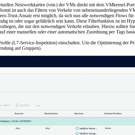
virtuellen Netzwerkkarten (vnic) der VMs direkt mit dem VMkernel-Port
Somit ist auch das Filtern von Verkehr von nebeneinanderliegenden VM
-Trust-Ansatz erst möglich, da sich nun alle notwendigen Flows für ei
ndig ist oder sogar gefährlich sein kann. Diese Filterfunktion ist im H
vorliegen, die nur den notwendigen Verkehr erlauben. Hierzu sollten Si
auf einer manuellen oder einer automatischen Zuordnung per Tags basie
ofile (L7-Service-Inspektion) einschalten. Um die Optimierung der Pe
wendung auf Gruppen).