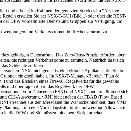
 und zusätzlich den Verkehr ins Datacenter (Nord-Süd) mit der NSX-T-
rt und arbeitet im Rahmen der genutzten Services im "Ac- tive
ie Regeln erstellen Sie per NSX-T-GUI (Bild 1) oder über die REST-
ei der DFW vordefinierte Dienste und Gruppen zur Verfügung, um
den Anwendungen und Verkehrsströmen im Rechenzentrum zu.
azugehörigen Datenströme. Das Zero-Trust-Prinzip erfordert aber,
ten, die richtigen Verkehrsströme zu ermitteln. Natürlich lässt sich
das Schlechte zu filtern.
rsuchen. NSX Intelligence ist eine virtuelle Appliance, die Sie im
n Gruppen eingeteilt haben. Im NSX-T-Manager-Bereich "Plan &
 und das Erstellen eines Firewall-Regelwerks für die gewählte
lls und übertragen ihn in das Regelwerk der DFW.
 Informationen vom Datacenter (ESXi und NSX), sondern kümmert sich
MP und CLI-Auswertung. vRNI bietet neben der FBAD (Flow Based
. vRNI errechnet aus den Messdaten die Wahrscheinlichkeit, dass VMs
y Planning", um eine Vorschlagsliste für die notwendige Allow-Liste
ln in die DFW und Sie müssen mit einem Skript arbeiten.