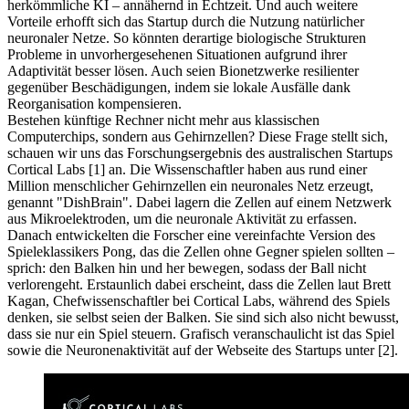
herkömmliche KI – annähernd in Echtzeit. Und auch weitere
Vorteile erhofft sich das Startup durch die Nutzung natürlicher
neuronaler Netze. So könnten derartige biologische Strukturen
Probleme in unvorhergesehenen Situationen aufgrund ihrer
Adaptivität besser lösen. Auch seien Bionetzwerke resilienter
gegenüber Beschädigungen, indem sie lokale Ausfälle dank
Reorganisation kompensieren.
Bestehen künftige Rechner nicht mehr aus klassischen
Computerchips, sondern aus Gehirnzellen? Diese Frage stellt sich,
schauen wir uns das Forschungsergebnis des australischen Startups
Cortical Labs [1] an. Die Wissenschaftler haben aus rund einer
Million menschlicher Gehirnzellen ein neuronales Netz erzeugt,
genannt "DishBrain". Dabei lagern die Zellen auf einem Netzwerk
aus Mikroelektroden, um die neuronale Aktivität zu erfassen.
Danach entwickelten die Forscher eine vereinfachte Version des
Spieleklassikers Pong, das die Zellen ohne Gegner spielen sollten –
sprich: den Balken hin und her bewegen, sodass der Ball nicht
verlorengeht. Erstaunlich dabei erscheint, dass die Zellen laut Brett
Kagan, Chefwissenschaftler bei Cortical Labs, während des Spiels
denken, sie selbst seien der Balken. Sie sind sich also nicht bewusst,
dass sie nur ein Spiel steuern. Grafisch veranschaulicht ist das Spiel
sowie die Neuronenaktivität auf der Webseite des Startups unter [2].