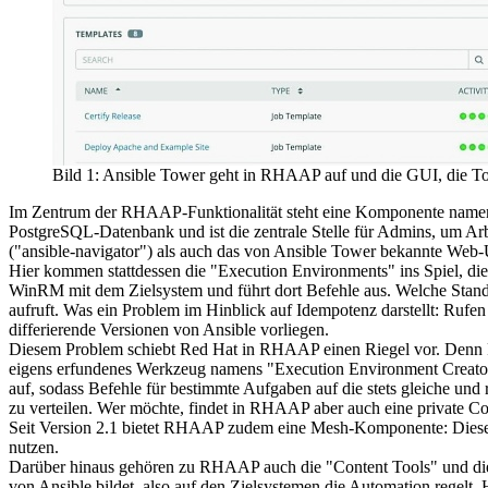
Bild 1: Ansible Tower geht in RHAAP auf und die GUI, die Tower
Im Zentrum der RHAAP-Funktionalität steht eine Komponente namens "
PostgreSQL-Datenbank und ist die zentrale Stelle für Admins, um Ar
("ansible-navigator") als auch das von Ansible Tower bekannte Web-UI
Hier kommen stattdessen die "Execution Environments" ins Spiel, die
WinRM mit dem Zielsystem und führt dort Befehle aus. Welche Stand
aufruft. Was ein Problem im Hinblick auf Idempotenz darstellt: Rufe
differierende Versionen von Ansible vorliegen.
Diesem Problem schiebt Red Hat in RHAAP einen Riegel vor. Denn 
eigens erfundenes Werkzeug namens "Execution Environment Creator" e
auf, sodass Befehle für bestimmte Aufgaben auf die stets gleiche un
zu verteilen. Wer möchte, findet in RHAAP aber auch eine private Con
Seit Version 2.1 bietet RHAAP zudem eine Mesh-Komponente: Diese ma
nutzen.
Darüber hinaus gehören zu RHAAP auch die "Content Tools" und die "
von Ansible bildet, also auf den Zielsystemen die Automation regelt.