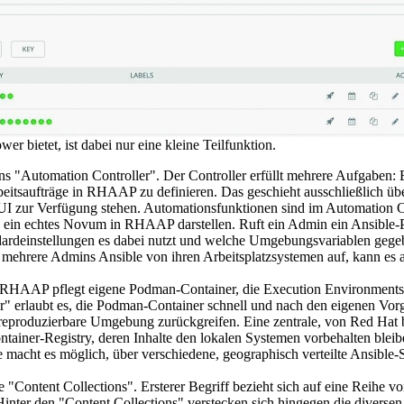
 bietet, ist dabei nur eine kleine Teilfunktion.
Automation Controller". Der Controller erfüllt mehrere Aufgaben: Er
beitsaufträge in RHAAP zu definieren. Das geschieht ausschließlich 
 zur Verfügung stehen. Automationsfunktionen sind im Automation Contr
 ein echtes Novum in RHAAP darstellen. Ruft ein Admin ein Ansible-Pl
ardeinstellungen es dabei nutzt und welche Umgebungsvariablen gege
n mehrere Admins Ansible von ihren Arbeitsplatzsystemen auf, kann es 
RHAAP pflegt eigene Podman-Container, die Execution Environments 
rlaubt es, die Podman-Container schnell und nach den eigenen Vorgabe
d reproduzierbare Umgebung zurückgreifen. Eine zentrale, von Red Hat 
tainer-Registry, deren Inhalte den lokalen Systemen vorbehalten bleib
cht es möglich, über verschiedene, geographisch verteilte Ansible-Se
Content Collections". Ersterer Begriff bezieht sich auf eine Reihe v
 Hinter den "Content Collections" verstecken sich hingegen die diverse