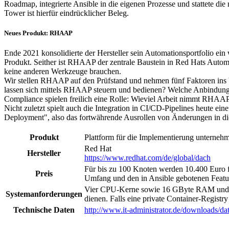
Roadmap, integrierte Ansible in die eigenen Prozesse und stattete di
Tower ist hierfür eindrücklicher Beleg.
Neues Produkt: RHAAP
Ende 2021 konsolidierte der Hersteller sein Automationsportfolio
Produkt. Seither ist RHAAP der zentrale Baustein in Red Hats Automa
keine anderen Werkzeuge brauchen.
Wir stellen RHAAP auf den Prüfstand und nehmen fünf Faktoren ins 
lassen sich mittels RHAAP steuern und bedienen? Welche Anbindung
Compliance spielen freilich eine Rolle: Wieviel Arbeit nimmt RHA
Nicht zuletzt spielt auch die Integration in CI/CD-Pipelines heute
Deployment", also das fortwährende Ausrollen von Änderungen in die P
Produkt
Plattform für die Implementierung unterneh
Red Hat
Hersteller
https://www.redhat.com/de/global/dach
Für bis zu 100 Knoten werden 10.400 Euro fü
Preis
Umfang und den in Ansible gebotenen Features
Vier CPU-Kerne sowie 16 GByte RAM und 60 G
Systemanforderungen
dienen. Falls eine private Container-Regis
Technische Daten
http://www.it-administrator.de/downloads/dat