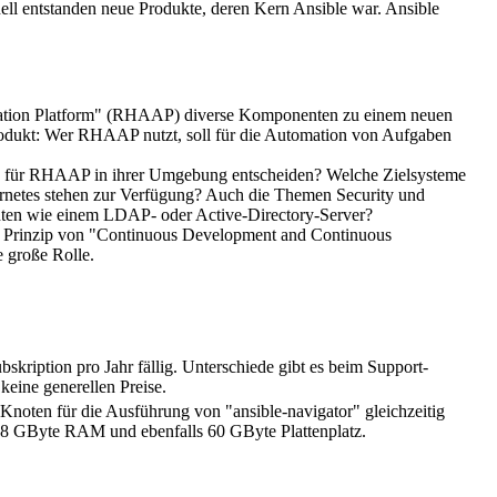
nell entstanden neue Produkte, deren Kern Ansible war. Ansible
tomation Platform" (RHAAP) diverse Komponenten zu einem neuen
-Produkt: Wer RHAAP nutzt, soll für die Automation von Aufgaben
ich für RHAAP in ihrer Umgebung entscheiden? Welche Zielsysteme
rnetes stehen zur Verfügung? Auch die Themen Security und
nten wie einem LDAP- oder Active-Directory-Server?
das Prinzip von "Continuous Development and Continuous
e große Rolle.
kription pro Jahr fällig. Unterschiede gibt es beim Support-
keine generellen Preise.
oten für die Ausführung von "ansible-navigator" gleichzeitig
, 8 GByte RAM und ebenfalls 60 GByte Plattenplatz.