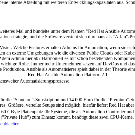
e neue interne Abteilung mit weiteren Entwicklungskapazitäten aus. Sch
 ein weiteres Mal und bündelte unter dem Namen "Red Hat Ansible Au
tionsstrategie, und die Software versteht sich durchaus als "All-in"
Visier: Welche Features erhalten Admins für Automation, wenn sie s
en an externe Umgebungen wie die diversen Public Clouds oder Kube
AP dem Admin hier ab? Harmoniert es mit schon bestehenden Kompone
 eine wichtige Rolle. Immer mehr Unternehmen setzen auf DevOps und 
roduktion. Ansible als Automatisierer spielt dabei in der Theorie ein
Red Hat Ansible Automation Platform 2.1
mensweiter Automatisierungsprozesse.
r die "Standard"-Subskription und 14.000 Euro für die "Premium"-Subs
. Größere, verteilte Setups sind möglich, hierfür liefert Red Hat aber 
Byte Plattenplatz für Systeme, die als Automation Controller und Kn
try ("Private Hub") zum Einsatz kommt, benötigt diese zwei CPU-Kerne
enblaetter