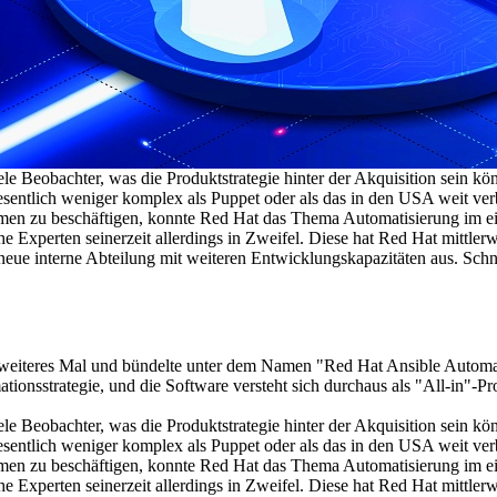
ele Beobachter, was die Produktstrategie hinter der Akquisition sein könn
wesentlich weniger komplex als Puppet oder als das in den USA weit ve
men zu beschäftigen, konnte Red Hat das Thema Automatisierung im eig
e Experten seinerzeit allerdings in Zweifel. Diese hat Red Hat mittler
e neue interne Abteilung mit weiteren Entwicklungskapazitäten aus. Sch
 ein weiteres Mal und bündelte unter dem Namen "Red Hat Ansible Au
tionsstrategie, und die Software versteht sich durchaus als "All-in"
ele Beobachter, was die Produktstrategie hinter der Akquisition sein könn
wesentlich weniger komplex als Puppet oder als das in den USA weit ve
men zu beschäftigen, konnte Red Hat das Thema Automatisierung im eig
e Experten seinerzeit allerdings in Zweifel. Diese hat Red Hat mittler