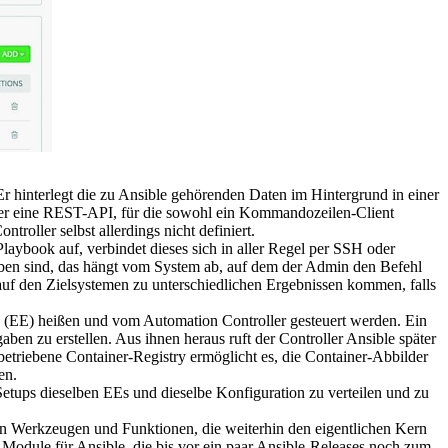
 hinterlegt die zu Ansible gehörenden Daten im Hintergrund in einer
über eine REST-API, für die sowohl ein Kommandozeilen-Client
oller selbst allerdings nicht definiert.
aybook auf, verbindet dieses sich in aller Regel per SSH oder
ben sind, das hängt vom System ab, auf dem der Admin den Befehl
auf den Zielsystemen zu unterschiedlichen Ergebnissen kommen, falls
(EE) heißen und vom Automation Controller gesteuert werden. Ein
n zu erstellen. Aus ihnen heraus ruft der Controller Ansible später
betriebene Container-Registry ermöglicht es, die Container-Abbilder
en.
tups dieselben EEs und dieselbe Konfiguration zu verteilen und zu
on Werkzeugen und Funktionen, die weiterhin den eigentlichen Kern
n Module für Ansible, die bis vor ein paar Ansible-Releases noch zum