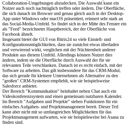
Collaboration-Umgebungen abzudecken. Die Auswahl kann ein
Nutzer auch noch nachträglich treffen oder ändern. Die Oberfläche,
die sich danach im Browser und genau gleich auch in der Desktop-
App unter Windows oder mac­OS präsentiert, erinnert sehr stark an
das Social-Media-Umfeld. So findet sich in der Mitte des Fenster ein
als "Feed" bezeichneter Hauptbereich, der der Oberfläche von
Facebook ähnelt.
Insgesamt bietet die GUI von Bitrix24 so viele Einstell- und
Konfigurationsmöglichkeiten, dass sie zunächst etwas überladen
und verwirrend wirkt, verglichen mit der Nüchternheit anderer
Produkte aus diesem Umfeld. Allerdings können Nutzer dies
ändern, indem sie die Oberfläche durch Auswahl der für sie
relevanten Teile verschlanken. Danach ist es recht einfach, mit der
Software zu arbeiten. Das gilt insbesondere für das CRM-Modul,
das sich gerade für kleinere Unternehmen als Alternative zu den
"großen" CRM-Systemen empfiehlt, wie sie beispielsweise
Salesforce anbietet.
Der Bereich "Kommunikation" beinhaltet neben Chat auch ein
Videokonferenzsystem und einen gemeinsam nutzbaren Kalender.
Im Bereich "Aufgaben und Projekte" stehen Funktionen für ein
einfaches Aufgaben- und Projektmanagement bereit. Dieser Teil
kann aber nicht mit so umfangreichen Möglichkeiten für das
Projektmanagement aufwarten, wie sie beispielsweise bei Asana zu
finden sind.