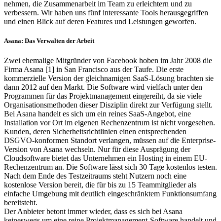
nehmen, die Zusammenarbeit im Team zu erleichtern und zu
verbessern. Wir haben uns fünf interessante Tools herausgegriffen
und einen Blick auf deren Features und Leistungen geworfen.
Asana: Das Verwalten der Arbeit
Zwei ehemalige Mitgründer von Facebook hoben im Jahr 2008 die
Firma Asana [1] in San Francisco aus der Taufe. Die erste
kommerzielle Version der gleichnamigen SaaS-Lösung brachten sie
dann 2012 auf den Markt. Die Software wird vielfach unter den
Programmen für das Projektmanagement eingereiht, da sie viele
Organisationsmethoden dieser Disziplin direkt zur Verfügung stellt.
Bei Asana handelt es sich um ein reines SaaS-Angebot, eine
Installation vor Ort im eigenen Rechenzentrum ist nicht vorgesehen.
Kunden, deren Sicherheitsrichtlinien einen entsprechenden
DSGVO-konformen Standort verlangen, müssen auf die Enterprise-
Version von Asana wechseln. Nur für diese Ausprägung der
Cloudsoftware bietet das Unternehmen ein Hosting in einem EU-
Rechenzentrum an. Die Software lässt sich 30 Tage kostenlos testen.
Nach dem Ende des Testzeitraums steht Nutzern noch eine
kostenlose Version bereit, die für bis zu 15 Teammitglieder als
einfache Umgebung mit deutlich eingeschränktem Funktionsumfang
bereitsteht.
Der Anbieter betont immer wieder, dass es sich bei Asana
keineswegs um eine reine Projektmanagement-Software handelt und