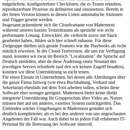
mitgelieferte, konfigurierbare Checklisten, die es Teams erlauben,
reproduzierbare Prozesse zu definieren und einzusetzen. Bereits in
der freien Version können in diesen Listen automatische Aktionen
und Trigger gesetzt werden.
Insgesamt präsentierte sich die Cloudvariante von Mattermost
während unseres kurzen Testzeitraums als spezielle wie recht
performante Lösung. Entwickler, die vielleicht zuvor mit Slack
gearbeitet haben, fühlen sich hier schnell zuhause. Für diese
Zielgruppe dürften sich gerade Features wie die Playbooks als recht
nützlich erweisen. In der Cloud-Testversion, die uns zur Verfügung
stand, konnten wir zwar im Bereich "Localization" die Sprache auf
Deutsch einstellen, aber da diese Änderung einen Neustart des
jeweiligen Servers erforderte (auf den wir keinen Zugriff besaßen),
konnten wir diese Unterstützung so nicht testen.
Für einen Einsatz in Unternehmen, bei denen alle Abteilungen über
die ganze Firma hinweg (wie etwa Buchhaltung, Verkauf und
Sekretariat) ebenfalls mit dem Tool arbeiten sollen, scheint diese
Software eher weniger geeignet. Mattermost bietet keine direkt
integrierte Unterstützung für Gruppenchats über Video an. Nutzer
müssen hier auf ein anderes, externes System zurückgreifen. Das
Einbinden solcher Umgebungen in Mattermost gestaltet sich
deutlich komplizierter, als es bei den anderen von uns angeschauten
Angeboten der Fall war. Auch dabei ist in jedem Fall erfahrenes IT-
Personal für die Betreuung der Software sinnvoll.