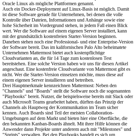
Oracle Linux als mögliche Plattformen genannt.
Auch ein Docker-Deployment auf Linux-Basis ist möglich. Damit
ist diese Software gerade für Unternehmen, bei denen die volle
Kontrolle über Dateien, Informationen und Anhänge sowie eine
hohe Sicherheit im Vordergrund stehen, in jedem Fall einen Blick
wert. Wer die Software auf einem eigenen Server installiert, kann
mit der grundsätzlich kostenfreien Starter-Version beginnen.
Daneben stehen noch eine Professional- und eine Enterprise-Version
der Software bereit. Das im kalifornischen Palo Alto beheimatete
Unternehmen Mattermost bietet auch kostenpflichtige
Cloudvarianten an, die für 14 Tage zum kostenlosen Test
bereitstehen. Eine solche Version haben wir uns für diesen Artikel
angeschaut. Eine kostenfreie Cloudvariante von Mattermost gibt es
nicht. Wer die Starter-Version einsetzen möchte, muss diese auf
einem eigenen Server installieren und betreiben.
Drei Hauptmerkmale kennzeichnen Mattermost: Neben den
"Channels" und "Boards" stellt die Software noch die sogenannten
"Playbooks" bereit. Nutzer, die beispielsweise bereits mit Slack oder
auch Microsoft Teams gearbeitet haben, dürften das Prinzip der
Channels als Hauptweg der Kommunikation im Team sicher
kennen. Auch Boards sind Teil der meisten Collaboration-
Umgebungen auf dem Markt und bieten hier eine Oberfläche, die
den bekannten Kanban-Boards ähnelt. Mit ihrer Hilfe können die
Anwender dann Projekte unter anderem auch mit "Milestones" und
"Sprints" verwalten. Bei den Playbooks handelt es sich um