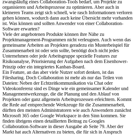
zwangsläufig eines Collaboration-Tools bedarf, um Projekte zu
organisieren und Arbeitsprozesse zu optimieren. Aber auch in
kleineren Teams zeigt sich schnell, wie rasch Informationen verloren
gehen können, wodurch dann auch keine Übersicht mehr vorhanden
ist. Was können und sollten Anwender von einer Collaboration-
Software erwarten?
Viele der angebotenen Produkte können ihre Nähe zu
Projektmanagement-Programmen nicht verleugnen. Auch wenn das
gemeinsame Arbeiten an Projekten geradezu ein Musterbeispiel für
Zusammenarbeit ist oder sein sollte, benötigt doch nicht jedes
Unternehmen oder jede Arbeitsgruppe spezielle Features zur
Risikoanalyse, Priorisierung der Aufgaben nach dem Eisenhower-
Prinzip oder ein integriertes Kanban-Board.
Ein Feature, an das aber viele Nutzer sofort denken, ist das
Filesharing. Doch Collaboration ist mehr als nur das Teilen von
Dateien: Neben der Echtzeitkommunikation via Chat oder
Videokonferenz sind es Dinge wie ein gemeinsamer Kalender und
Managementwerkzeuge, die die Planung und den Ablauf von
Projekten oder ganz allgemein Arbeitsprozessen erleichtern. Kommt
die Rede auf entsprechende Werkzeuge für die Zusammenarbeit,
dürften den meisten Administratoren wie auch Anwendern zunächst
Microsoft 365 oder Google Workspace in den Sinn kommen. Sie
finden übrigens einen detaillierten Beitrag zu Googles
Collaboration-Software in dieser Ausgabe ab Seite 79. Aber der
Markt hat auch Alternativen zu bieten, die für sich in Anspruch