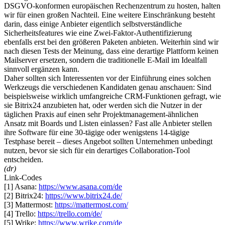
DSGVO-konformen europäischen Rechenzentrum zu hosten, halten
wir für einen großen Nachteil. Eine weitere Einschränkung besteht
darin, dass einige Anbieter eigentlich selbstverständliche
Sicherheitsfeatures wie eine Zwei-Faktor-Authentifizierung
ebenfalls erst bei den größeren Paketen anbieten. Weiterhin sind wir
nach diesen Tests der Meinung, dass eine derartige Plattform keinen
Mailserver ersetzen, sondern die traditionelle E-Mail im Idealfall
sinnvoll ergänzen kann.
Daher sollten sich Interessenten vor der Einführung eines solchen
Werkzeugs die verschiedenen Kandidaten genau anschauen: Sind
beispielsweise wirklich umfangreiche CRM-Funktionen gefragt, wie
sie Bitrix24 anzubieten hat, oder werden sich die Nutzer in der
täglichen Praxis auf einen sehr Projektmanagement-ähnlichen
Ansatz mit Boards und Listen einlassen? Fast alle Anbieter stellen
ihre Software für eine 30-tägige oder wenigstens 14-tägige
Testphase bereit – dieses Angebot sollten Unternehmen unbedingt
nutzen, bevor sie sich für ein derartiges Collaboration-Tool
entscheiden.
(dr)
Link-Codes
[1] Asana:
https://www.asana.com/de
[2] Bitrix24:
https://www.bitrix24.de/
[3] Mattermost:
https://mattermost.com/
[4] Trello:
https://trello.com/de/
[5] Wrike:
https://www.wrike.com/de