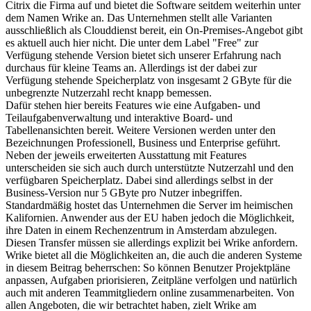
Citrix die Firma auf und bietet die Software seitdem weiterhin unter
dem Namen Wrike an. Das Unternehmen stellt alle Varianten
ausschließlich als Clouddienst bereit, ein On-Premises-Angebot gibt
es aktuell auch hier nicht. Die unter dem Label "Free" zur
Verfügung stehende Version bietet sich unserer Erfahrung nach
durchaus für kleine Teams an. Allerdings ist der dabei zur
Verfügung stehende Speicherplatz von insgesamt 2 GByte für die
unbegrenzte Nutzerzahl recht knapp bemessen.
Dafür stehen hier bereits Features wie eine Aufgaben- und
Teilaufgabenverwaltung und interaktive Board- und
Tabellenansichten bereit. Weitere Versionen werden unter den
Bezeichnungen Professionell, Business und Enterprise geführt.
Neben der jeweils erweiterten Ausstattung mit Features
unterscheiden sie sich auch durch unterstützte Nutzerzahl und den
verfügbaren Speicherplatz. Dabei sind allerdings selbst in der
Business-Version nur 5 GByte pro Nutzer inbegriffen.
Standardmäßig hostet das Unternehmen die Server im heimischen
Kalifornien. Anwender aus der EU haben jedoch die Möglichkeit,
ihre Daten in einem Rechenzentrum in Amsterdam abzulegen.
Diesen Transfer müssen sie allerdings explizit bei Wrike anfordern.
Wrike bietet all die Möglichkeiten an, die auch die anderen Systeme
in diesem Beitrag beherrschen: So können Benutzer Projektpläne
anpassen, Aufgaben priorisieren, Zeitpläne verfolgen und natürlich
auch mit anderen Teammitgliedern online zusammenarbeiten. Von
allen Angeboten, die wir betrachtet haben, zielt Wrike am