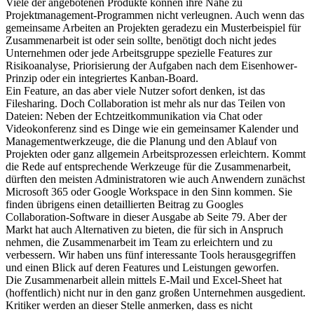
Viele der angebotenen Produkte können ihre Nähe zu
Projektmanagement-Programmen nicht verleugnen. Auch wenn das
gemeinsame Arbeiten an Projekten geradezu ein Musterbeispiel für
Zusammenarbeit ist oder sein sollte, benötigt doch nicht jedes
Unternehmen oder jede Arbeitsgruppe spezielle Features zur
Risikoanalyse, Priorisierung der Aufgaben nach dem Eisenhower-
Prinzip oder ein integriertes Kanban-Board.
Ein Feature, an das aber viele Nutzer sofort denken, ist das
Filesharing. Doch Collaboration ist mehr als nur das Teilen von
Dateien: Neben der Echtzeitkommunikation via Chat oder
Videokonferenz sind es Dinge wie ein gemeinsamer Kalender und
Managementwerkzeuge, die die Planung und den Ablauf von
Projekten oder ganz allgemein Arbeitsprozessen erleichtern. Kommt
die Rede auf entsprechende Werkzeuge für die Zusammenarbeit,
dürften den meisten Administratoren wie auch Anwendern zunächst
Microsoft 365 oder Google Workspace in den Sinn kommen. Sie
finden übrigens einen detaillierten Beitrag zu Googles
Collaboration-Software in dieser Ausgabe ab Seite 79. Aber der
Markt hat auch Alternativen zu bieten, die für sich in Anspruch
nehmen, die Zusammenarbeit im Team zu erleichtern und zu
verbessern. Wir haben uns fünf interessante Tools herausgegriffen
und einen Blick auf deren Features und Leistungen geworfen.
Die Zusammenarbeit allein mittels E-Mail und Excel-Sheet hat
(hoffentlich) nicht nur in den ganz großen Unternehmen ausgedient.
Kritiker werden an dieser Stelle anmerken, dass es nicht