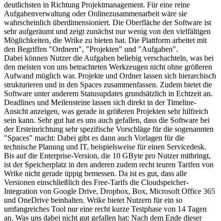
deutlichsten in Richtung Projektmanagement. Für eine reine
Aufgabenverwaltung oder Onlinezusammenarbeit wäre sie
wahrscheinlich überdimensioniert. Die Oberfläche der Software ist
sehr aufgeräumt und zeigt zunächst nur wenig von den vielfältigen
Möglichkeiten, die Wrike zu bieten hat. Die Plattform arbeitet mit
den Begriffen "Ordnern", "Projekten" und "Aufgaben".
Dabei können Nutzer die Aufgaben beliebig verschachteln, was bei
den meisten von uns betrachteten Werkzeugen nicht ohne größeren
Aufwand möglich war. Projekte und Ordner lassen sich hierarchisch
strukturieren und in den Spaces zusammenfassen. Zudem bietet die
Software unter anderem Statusupdates grundsätzlich in Echtzeit an.
Deadlines und Meilensteine lassen sich direkt in der Timeline-
Ansicht anzeigen, was gerade in größeren Projekten sehr hilfreich
sein kann. Sehr gut hat es uns auch gefallen, dass die Software bei
der Ersteinrichtung sehr spezifische Vorschläge für die sogenannten
"Spaces" macht: Dabei gibt es dann auch Vorlagen für die
technische Planung und IT, beispielsweise für einen Servicedesk.
Bis auf die Enterprise-Version, die 10 GByte pro Nutzer mitbringt,
ist der Speicherplatz in den anderen zudem recht teuren Tarifen von
Wrike nicht gerade üppig bemessen. Da ist es gut, dass alle
Versionen einschließlich des Free-Tarifs die Cloudspeicher-
Integration von Google Drive, Dropbox, Box, Microsoft Office 365
und OneDrive beinhalten. Wrike bietet Nutzern für ein so
umfangreiches Tool nur eine recht kurze Testphase von 14 Tagen
an. Was uns dabei nicht gut gefallen hat: Nach dem Ende dieser