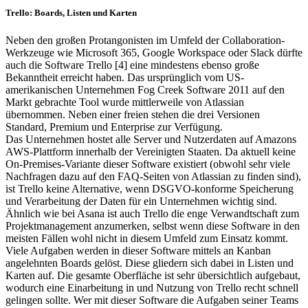
Trello: Boards, Listen und Karten
Neben den großen Protangonisten im Umfeld der Collaboration-
Werkzeuge wie Microsoft 365, Google Workspace oder Slack dürfte
auch die Software Trello [4] eine mindestens ebenso große
Bekanntheit erreicht haben. Das ursprünglich vom US-
amerikanischen Unternehmen Fog Creek Software 2011 auf den
Markt gebrachte Tool wurde mittlerweile von Atlassian
übernommen. Neben einer freien stehen die drei Versionen
Standard, Premium und Enterprise zur Verfügung.
Das Unternehmen hostet alle Server und Nutzerdaten auf Amazons
AWS-Plattform innerhalb der Vereinigten Staaten. Da aktuell keine
On-Premises-Variante dieser Software existiert (obwohl sehr viele
Nachfragen dazu auf den FAQ-Seiten von Atlassian zu finden sind),
ist Trello keine Alternative, wenn DSGVO-konforme Speicherung
und Verarbeitung der Daten für ein Unternehmen wichtig sind.
Ähnlich wie bei Asana ist auch Trello die enge Verwandtschaft zum
Projektmanagement anzumerken, selbst wenn diese Software in den
meisten Fällen wohl nicht in diesem Umfeld zum Einsatz kommt.
Viele Aufgaben werden in dieser Software mittels an Kanban
angelehnten Boards gelöst. Diese gliedern sich dabei in Listen und
Karten auf. Die gesamte Oberfläche ist sehr übersichtlich aufgebaut,
wodurch eine Einarbeitung in und Nutzung von Trello recht schnell
gelingen sollte. Wer mit dieser Software die Aufgaben seiner Teams