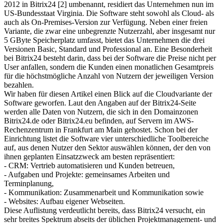
2012 in Bitrix24 [2] umbenannt, residiert das Unternehmen nun im
US-Bundesstaat Virginia. Die Software steht sowohl als Cloud- als
auch als On-Premises-Version zur Verfügung. Neben einer freien
Variante, die zwar eine unbegrenzte Nutzerzahl, aber insgesamt nur
5 GByte Speicherplatz umfasst, bietet das Unternehmen die drei
Versionen Basic, Standard und Professional an. Eine Besonderheit
bei Bitrix24 besteht darin, dass bei der Software die Preise nicht per
User anfallen, sondern die Kunden einen monatlichen Gesamtpreis
für die höchstmögliche Anzahl von Nutzern der jeweiligen Version
bezahlen.
Wir haben für diesen Artikel einen Blick auf die Cloudvariante der
Software geworfen. Laut den Angaben auf der Bitrix24-Seite
werden alle Daten von Nutzern, die sich in den Domainzonen
Bitrix24.de oder Bitrix24.eu befinden, auf Servern im AWS-
Rechenzentrum in Frankfurt am Main gehostet. Schon bei der
Einrichtung listet die Software vier unterschiedliche Toolbereiche
auf, aus denen Nutzer den Sektor auswählen können, der den von
ihnen geplanten Einsatzzweck am besten repräsentiert:
- CRM: Vertrieb automatisieren und Kunden betreuen,
- Aufgaben und Projekte: gemeinsames Arbeiten und
Terminplanung,
- Kommunikation: Zusammenarbeit und Kommunikation sowie
- Websites: Aufbau eigener Webseiten.
Diese Auflistung verdeutlicht bereits, dass Bitrix24 versucht, ein
sehr breites Spektrum abseits der üblichen Projektmanagement- und