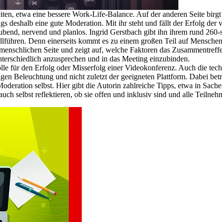
eiten, etwa eine bessere Work-Life-Balance. Auf der anderen Seite bir
eshalb eine gute Moderation. Mit ihr steht und fällt der Erfolg der vir
ubend, nervend und planlos. Ingrid Gerstbach gibt ihn ihrem rund 260-
führen. Denn einerseits kommt es zu einem großen Teil auf Menschenke
menschlichen Seite und zeigt auf, welche Faktoren das Zusammentreff
unterschiedlich anzusprechen und in das Meeting einzubinden.
le für den Erfolg oder Misserfolg einer Videokonferenz. Auch die techn
en Beleuchtung und nicht zuletzt der geeigneten Plattform. Dabei bet
Moderation selbst. Hier gibt die Autorin zahlreiche Tipps, etwa in Sa
ch selbst reflektieren, ob sie offen und inklusiv sind und alle Teiln