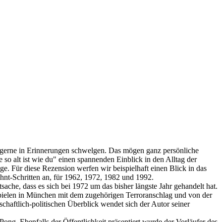
ch gerne in Erinnerungen schwelgen. Das mögen ganz persönliche
 so alt ist wie du" einen spannenden Einblick in den Alltag der
ge. Für diese Rezension werfen wir beispielhaft einen Blick in das
ehnt-Schritten an, für 1962, 1972, 1982 und 1992.
ache, dass es sich bei 1972 um das bisher längste Jahr gehandelt hat.
Spielen in München mit dem zugehörigen Terroranschlag und von der
haftlich-politischen Überblick wendet sich der Autor seiner
g. Ebenfalls der Öffentlichkeit präsentiert wurde der Vorläufer des