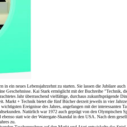
en in ein neues Lebensjahrzehnt zu starten. Sie lassen die Jubilare au
ine Geschehnisse. Kai Stark ermöglicht mit der Buchreihe "Technik, die
rachtetes Jahr überraschend vielfältige, durchaus zukunftsprägende Din
. Markt + Technik bietet die fünf Bücher derzeit jeweils in vier Jahrz
ichtigsten Ereignisse des Jahres, angefangen mit der interessanten Tats
chaltsekunden. Natürlich war 1972 auch geprägt von den Olympischen 
ebenso statt wie der Watergate-Skandal in den USA. Nach dem gesellsc
ahres zu.
nden Taschenrechner auf den Markt und Atari entwickelte das Spiel Pon