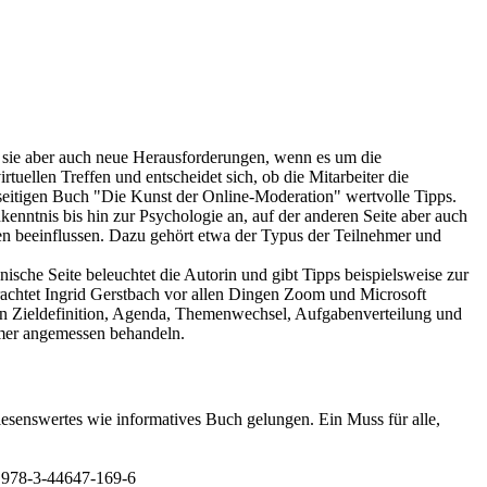
gt sie aber auch neue Herausforderungen, wenn es um die
tuellen Treffen und entscheidet sich, ob die Mitarbeiter die
seitigen Buch "Die Kunst der Online-Moderation" wertvolle Tipps.
nntnis bis hin zur Psychologie an, auf der anderen Seite aber auch
en beeinflussen. Dazu gehört etwa der Typus der Teilnehmer und
ische Seite beleuchtet die Autorin und gibt Tipps beispielsweise zur
rachtet Ingrid Gerstbach vor allen Dingen Zoom und Microsoft
chen Zieldefinition, Agenda, Themenwechsel, Aufgabenverteilung und
ehmer angemessen behandeln.
lesenswertes wie informatives Buch gelungen. Ein Muss für alle,
3-44647-169-6