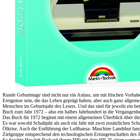
Runde Geburtstage sind nicht nur ein Anlass, um mit frischen Vorhab
Ereignisse sein, die das Leben geprägt haben, aber auch ganz allgeme
Menschen im Geburtsjahr des Lesers. Und das sind für jeweils ein bet
Buch zum Jahr 1972 – also ein halbes Jahrhundert in die Vergangenheit
Das Buch für 1972 beginnt mit einem allgemeinen Überblick über die w
Es war sowohl Schaltjahr als auch ein Jahr mit zwei zusätzlichen S
Ölkrise. Auch die Entführung der Lufthansa- Maschine Landshut fand 
Zielgruppe entsprechend den technologischen Errungenschaften des J
So brachte Hewlett-Packard (heute HP) mit dem HP-35 einen wegweise