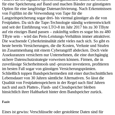
für eine Speicherung auf Band und machen Bänder zur günstigsten
Option für eine langfristige Datenarchivierung. Nach Erkenntnissen
von Fujifilm ist die Verwendung von Tape für die
Langzeitspeicherung sogar drei- bis viermal günstiger als die von
Festplatten. Da sich die Tape-Technologie ständig weiterentwickelt
und seit der Einführung von LTO-8 im Jahr 2017 bis zu 30 TByte
auf ein einziges Band passen – zukünftig sollen es sogar bis zu 480
TByte sein – wird das Preis-Leistungs-Verhältnis immer attraktiver.
Die wachsende Cyberkriminalität zieht vieles nach sich. So gibt es
heute bereits Versicherungen, die die Kosten, Verluste und Strafen
im Zusammenhang mit einem Cyberangriff abdecken. Doch viele
Assekuranzen versichern nur Unternehmen, die eine durchgängig
sichere Datenschutzstrategie vorweisen können. Firmen, die in
zuverlässige Sicherheitstools und -prozesse investieren, profitieren
im besten Fall sogar von günstigen Versicherungsprämien.
Schließlich toppen Bandspeichermedien mit einer durchschnittlichen
Lebensdauer von 30 Jahren sämtliche Alternativen. So lässt die
Qualität von Festplattenspeichern in der Regel nach fünf Jahren
nach und auch Platten-, Flash- und Cloudspeicher bleiben
hinsichtlich ihrer Haltbarkeit hinter dem Bandspeicher zurück.
Fazit
Eines ist gewiss: Verschlüsselte oder gestohlene Daten sind für