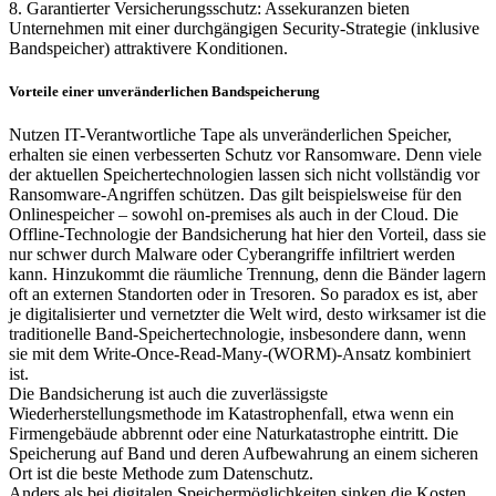
8. Garantierter Versicherungsschutz: Assekuranzen bieten
Unternehmen mit einer durchgängigen Security-Strategie (inklusive
Bandspeicher) attraktivere Konditionen.
Vorteile einer unveränderlichen Bandspeicherung
Nutzen IT-Verantwortliche Tape als unveränderlichen Speicher,
erhalten sie einen verbesserten Schutz vor Ransomware. Denn viele
der aktuellen Speichertechnologien lassen sich nicht vollständig vor
Ransomware-Angriffen schützen. Das gilt beispielsweise für den
Onlinespeicher – sowohl on-premises als auch in der Cloud. Die
Offline-Technologie der Bandsicherung hat hier den Vorteil, dass sie
nur schwer durch Malware oder Cyberangriffe infiltriert werden
kann. Hinzukommt die räumliche Trennung, denn die Bänder lagern
oft an externen Standorten oder in Tresoren. So paradox es ist, aber
je digitalisierter und vernetzter die Welt wird, desto wirksamer ist die
traditionelle Band-Speichertechnologie, insbesondere dann, wenn
sie mit dem Write-Once-Read-Many-(WORM)-Ansatz kombiniert
ist.
Die Bandsicherung ist auch die zuverlässigste
Wiederherstellungsmethode im Katastrophenfall, etwa wenn ein
Firmengebäude abbrennt oder eine Naturkatastrophe eintritt. Die
Speicherung auf Band und deren Aufbewahrung an einem sicheren
Ort ist die beste Methode zum Datenschutz.
Anders als bei digitalen Speichermöglichkeiten sinken die Kosten