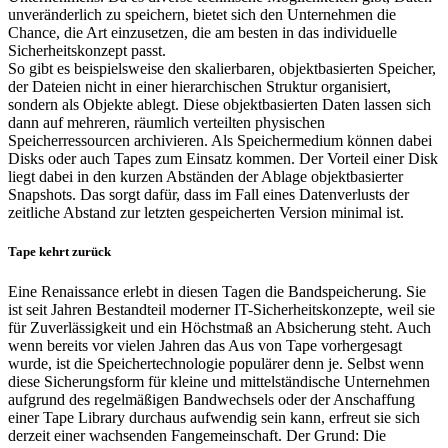
unveränderlich zu speichern, bietet sich den Unternehmen die
Chance, die Art einzusetzen, die am besten in das individuelle
Sicherheitskonzept passt.
So gibt es beispielsweise den skalierbaren, objektbasierten Speicher,
der Dateien nicht in einer hierarchischen Struktur organisiert,
sondern als Objekte ablegt. Diese objektbasierten Daten lassen sich
dann auf mehreren, räumlich verteilten physischen
Speicherressourcen archivieren. Als Speichermedium können dabei
Disks oder auch Tapes zum Einsatz kommen. Der Vorteil einer Disk
liegt dabei in den kurzen Abständen der Ablage objektbasierter
Snapshots. Das sorgt dafür, dass im Fall eines Datenverlusts der
zeitliche Abstand zur letzten gespeicherten Version minimal ist.
Tape kehrt zurück
Eine Renaissance erlebt in diesen Tagen die Bandspeicherung. Sie
ist seit Jahren Bestandteil moderner IT-Sicherheitskonzepte, weil sie
für Zuverlässigkeit und ein Höchstmaß an Absicherung steht. Auch
wenn bereits vor vielen Jahren das Aus von Tape vorhergesagt
wurde, ist die Speichertechnologie populärer denn je. Selbst wenn
diese Sicherungsform für kleine und mittelständische Unternehmen
aufgrund des regelmäßigen Bandwechsels oder der Anschaffung
einer Tape Library durchaus aufwendig sein kann, erfreut sie sich
derzeit einer wachsenden Fangemeinschaft. Der Grund: Die