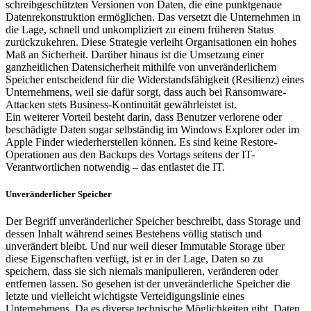
schreibgeschützten Versionen von Daten, die eine punktgenaue
Datenrekonstruktion ermöglichen. Das versetzt die Unternehmen in
die Lage, schnell und unkompliziert zu einem früheren Status
zurückzukehren. Diese Strategie verleiht Organisationen ein hohes
Maß an Sicherheit. Darüber hinaus ist die Umsetzung einer
ganzheitlichen Datensicherheit mithilfe von unveränderlichem
Speicher entscheidend für die Widerstandsfähigkeit (Resilienz) eines
Unternehmens, weil sie dafür sorgt, dass auch bei Ransomware-
Attacken stets Business-Kontinuität gewährleistet ist.
Ein weiterer Vorteil besteht darin, dass Benutzer verlorene oder
beschädigte Daten sogar selbständig im Windows Explorer oder im
Apple Finder wiederherstellen können. Es sind keine Restore-
Operationen aus den Backups des Vortags seitens der IT-
Verantwortlichen notwendig – das entlastet die IT.
Unveränderlicher Speicher
Der Begriff unveränderlicher Speicher beschreibt, dass Storage und
dessen Inhalt während seines Bestehens völlig statisch und
unverändert bleibt. Und nur weil dieser Immutable Storage über
diese Eigenschaften verfügt, ist er in der Lage, Daten so zu
speichern, dass sie sich niemals manipulieren, veränderen oder
entfernen lassen. So gesehen ist der unveränderliche Speicher die
letzte und vielleicht wichtigste Verteidigungslinie eines
Unternehmens. Da es diverse technische Möglichkeiten gibt, Daten