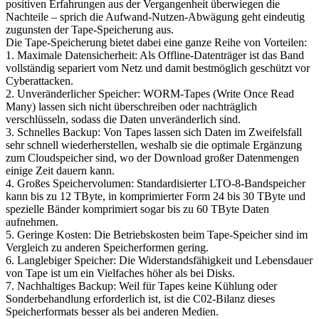
positiven Erfahrungen aus der Vergangenheit überwiegen die
Nachteile – sprich die Aufwand-Nutzen-Abwägung geht eindeutig
zugunsten der Tape-Speicherung aus.
Die Tape-Speicherung bietet dabei eine ganze Reihe von Vorteilen:
1. Maximale Datensicherheit: Als Offline-Datenträger ist das Band
vollständig separiert vom Netz und damit bestmöglich geschützt vor
Cyberattacken.
2. Unveränderlicher Speicher: WORM-Tapes (Write Once Read
Many) lassen sich nicht überschreiben oder nachträglich
verschlüsseln, sodass die Daten unveränderlich sind.
3. Schnelles Backup: Von Tapes lassen sich Daten im Zweifelsfall
sehr schnell wiederherstellen, weshalb sie die optimale Ergänzung
zum Cloudspeicher sind, wo der Download großer Datenmengen
einige Zeit dauern kann.
4. Großes Speichervolumen: Standardisierter LTO-8-Bandspeicher
kann bis zu 12 TByte, in komprimierter Form 24 bis 30 TByte und
spezielle Bänder komprimiert sogar bis zu 60 TByte Daten
aufnehmen.
5. Geringe Kosten: Die Betriebskosten beim Tape-Speicher sind im
Vergleich zu anderen Speicherformen gering.
6. Langlebiger Speicher: Die Widerstandsfähigkeit und Lebensdauer
von Tape ist um ein Vielfaches höher als bei Disks.
7. Nachhaltiges Backup: Weil für Tapes keine Kühlung oder
Sonderbehandlung erforderlich ist, ist die C02-Bilanz dieses
Speicherformats besser als bei anderen Medien.