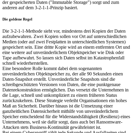
der gespeicherten Daten ("Immutable Storage") sorgt und zum
anderen auf dem 3-2-1-1-Prinzip basiert.
Die goldene Regel
Die 3-2-1-1-Methode sieht vor, mindestens drei Kopien der Daten
aufzubewahren. Zwei Kopien sollen vor Ort auf unterschiedlichen
Medien (oder auf zwei Festplatten in unterschiedlichen Systemen)
gespeichert sein. Eine dritte Kopie wird an einem entfernten Ort und
eine weitere auf unveränderlichem Objektspeicher wie Disk oder
Tape aufbewahrt. So lassen sich Daten selbst im Katastrophenfall
schnell wiederherstellen.
Eine besondere Rolle kommt dabei dem sogenannten
unveränderlichen Objektspeicher zu, der alle 90 Sekunden einen
Daten-Snapshot erstellt. Unveränderliche Snapshots sind die
schreibgeschützten Versionen von Daten, die eine punktgenaue
Datenrekonstruktion ermöglichen. Das versetzt die Unternehmen in
die Lage, schnell und unkompliziert zu einem früheren Status
zurückzukehren. Diese Strategie verleiht Organisationen ein hohes
Maß an Sicherheit. Darüber hinaus ist die Umsetzung einer
ganzheitlichen Datensicherheit mithilfe von unveränderlichem
Speicher entscheidend für die Widerstandsfähigkeit (Resilienz) eines
Unternehmens, weil sie dafür sorgt, dass auch bei Ransomware-
Attacken stets Business-Kontinuität gewährleistet ist.
Bei einem Cyberangriff zählt jede Sekunde und Ausfallzeiten sind