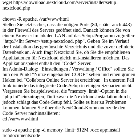
wget https://download.nextcloud.com/server/installer/setup-
nextcloud.php
chown -R apache. /var/www/html
Stellen Sie jetzt sicher, dass die nötigen Ports (80, später auch 443)
in der Firewall des Servers geöffnet sind. Danach können Sie von
einem Browser im lokalen LAN auf das Setup-Programm zugreifen:
"http://<Ihr Server>/setup-nextcloud. php". Geben Sie im Verlauf
der Installation das gewünschte Verzeichnis und die zuvor definierte
Datenbank an. Auch fragt Nextcloud Sie, ob Sie die empfohlenen
Applikationen für Nextcloud gleich mit-installieren möchten. Das
Applikationspaket enthält den "Code"-Server.
Im Admin-Dialog: "Einstellungen / Verwaltung / Office" sollten Sie
nun den Punkt "Nutze eingebauten CODE" sehen und einen grünen
Haken bei "Collabora Online Server ist erreichbar." In unserem Fall
funktionierte das integrierte Code-Setup in einigen Szenarien nicht.
Vergessen Sie beispielsweise, die "memory_limit"-Option in die
"php.ini" einzutragen, läuft zwar die Nextcloud-Installation durch,
jedoch schlägt das Code-Setup fehl. Sollte es hier zu Problemen
kommen, können Sie über die NextCloud-Kommandozeile den
Code-Server nachinstallieren:
cd /var/www/html
sudo -u apache php -d memory_limit=512M ./occ app:install
richdocumentscode