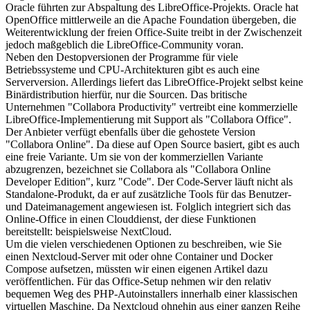
Oracle führten zur Abspaltung des LibreOffice-Projekts. Oracle hat
OpenOffice mittlerweile an die Apache Foundation übergeben, die
Weiterentwicklung der freien Office-Suite treibt in der Zwischenzeit
jedoch maßgeblich die LibreOffice-Community voran.
Neben den Destopversionen der Programme für viele
Betriebssysteme und CPU-Architekturen gibt es auch eine
Serverversion. Allerdings liefert das LibreOffice-Projekt selbst keine
Binärdistribution hierfür, nur die Sourcen. Das britische
Unternehmen "Collabora Productivity" vertreibt eine kommerzielle
LibreOffice-Implementierung mit Support als "Collabora Office".
Der Anbieter verfügt ebenfalls über die gehostete Version
"Collabora Online". Da diese auf Open Source basiert, gibt es auch
eine freie Variante. Um sie von der kommerziellen Variante
abzugrenzen, bezeichnet sie Collabora als "Collabora Online
Developer Edition", kurz "Code". Der Code-Server läuft nicht als
Standalone-Produkt, da er auf zusätzliche Tools für das Benutzer-
und Dateimanagement angewiesen ist. Folglich integriert sich das
Online-Office in einen Clouddienst, der diese Funktionen
bereitstellt: beispielsweise NextCloud.
Um die vielen verschiedenen Optionen zu beschreiben, wie Sie
einen Nextcloud-Server mit oder ohne Container und Docker
Compose aufsetzen, müssten wir einen eigenen Artikel dazu
veröffentlichen. Für das Office-Setup nehmen wir den relativ
bequemen Weg des PHP-Autoinstallers innerhalb einer klassischen
virtuellen Maschine. Da Nextcloud ohnehin aus einer ganzen Reihe