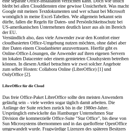
eine separate Office-Installation verzichten kann. Doch wie üblich
bleibt bei allen Clouddiensten eine gewisse Unsicherheit. Was macht
Google mit meinen Textdokumenten und wer schaut bei Microsoft
womöglich in meine Excel-Tabellen. Wie allgemein bekannt sein
dürfte, fallen die Regeln für Daten- und Persönlichkeitsschutz bei
US-amerikanischen Unternehmen deutlich laxer aus als im Bereich
der EU.
Verständlich also, dass viele Anwender zwar den Komfort einer
cloudbasierten Office-Umgebung nutzen möchten, ohne dabei aber
ihre Daten einem Cloudanbieter anzuvertrauen. Hierfür gibt es
Online-Office-Lösungen, die Anwender auf ihren eigenen Servern
im lokalen Datacenter oder einem gemieteten Cloudsystem betreiben
können. In diesem Artikel betrachten wir zwei solcher Angebote
zum selber Hosten: Collabora Online (LibreOffice) [1] und
OnlyOffice [2].
LibreOffice für die Cloud
Das freie Office-Paket LibreOffice sollte den meisten Anwendern
geläufig sein – viele werden sogar täglich damit arbeiten. Die
Anfänge der Suite reichen zurück bis in die 1980er-Jahre.
Ursprünglich entwickelte das Hamburger Unternehmen Star
Division die kommerzielle Office-Suite "Star Office", bis diese von
Sun Microsystems übernommen und in das quelloffene OpenOffice
umgewandelt wurde. Fragwürdige Lizenzen des späteren Besitzers