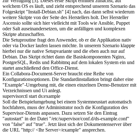
zur Verfügung [3]. Dieses erste Skript ermittelt zunächst, auf
welchem OS es läuft, und zieht entsprechend unserem Szenario das
Folgeskript "Install-Debian.sh" [4] nach, das dann selbst wiederum
weitere Skripte von der Seite des Herstellers holt. Der Hersteller
Ascensio sollte sich hier vielleicht mit Tools wie Ansible, Puppet
oder Salt auseinandersetzen, um die anfälligen und komplexen
Skripte abzuschaffen.
Die Setuproutine fragt den Anwender, ob er die Applikation nativ
oder via Docker laufen lassen möchte. In unserem Szenario klappte
hierbei nur die native Setupvariante und die eben auch nur auf
Debian. Das Skript richtet dann die Basiskomponenten Nginx,
PostgreSQL, Redis und Rabbitmq auf dem lokalen System ein und
startet anschließend den Office-Dienst.
Ein Collabora-Document-Server braucht eine Reihe von
Konfigurationsoptionen. Die Standardinstallation bringt daher eine
"Example"-Umgebung mit, die einen einzelnen Demo-Benutzer mit
Verzeichnissen und Ui anlegt.
supervisorctl start ds:example
Soll die Beispielumgebung bei einem Systemneustart automatisch
hochfahren, muss der Administrator noch die Konfiguration des
Supervisor-Diensts anpassen. Dazu setzen Sie den Eintrag
"autostart" in der Datei "/etc/supervisor/conf.d/ds-example.conf"
von "false" auf "true". Jetzt lässt sich der Dokumentenserver über
die URL "http:// <Ihr Server>/example" ansprechen.