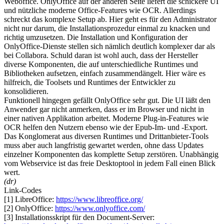
Weboffice. OnlyOffice auf der anderen Seite liefert die schickere UI
und nützliche moderne Office-Features wie OCR. Allerdings
schreckt das komplexe Setup ab. Hier geht es für den Administrator
nicht nur darum, die Installationsprozedur einmal zu knacken und
richtig umzusetzen. Die Installation und Konfiguration der
OnlyOffice-Dienste stellen sich nämlich deutlich komplexer dar als
bei Collabora. Schuld daran ist wohl auch, dass der Hersteller
diverse Komponenten, die auf unterschiedliche Runtimes und
Bibliotheken aufsetzen, einfach zusammendängelt. Hier wäre es
hilfreich, die Toolsets und Runtimes der Entwickler zu
konsolidieren.
Funktionell hingegen gefällt OnlyOffice sehr gut. Die UI läßt den
Anwender gar nicht anmerken, dass er im Browser und nicht in
einer nativen Applikation arbeitet. Moderne Plug-in-Features wie
OCR helfen den Nutzern ebenso wie der Epub-Im- und -Export.
Das Konglomerat aus diversen Runtimes und Drittanbieter-Tools
muss aber auch langfristig gewartet werden, ohne dass Updates
einzelner Komponenten das komplette Setup zerstören. Unabhängig
vom Webservice ist das freie Desktoptool in jedem Fall einen Blick
wert.
(dr)
Link-Codes
[1] LibreOffice:
https://www.libreoffice.org/
[2] OnlyOffice:
https://www.onlyoffice.com/
[3] Installationsskript für den Document-Server: