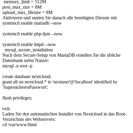
memory_limit = 512M
post_max_size = 8M
upload_max_filesize = 8M
Aktivieren und starten Sie danach alle benötigten Dienste mit
systemctl enable mariadb --now
systemctl enable php-fpm --now
systemctl enable httpd --now
mysql_secure_installation
Nach dem Secure-Setup von MariaDB erstellen Sie die übliche
Datenbank nebst Nutzer:
mysql -u root -p
create database nextcloud;
grant all on nextcloud.* to 'nextuser'@'localhost' identified by
'SupersicheresPasswort';
flush privileges;
exit;
Laden Sie den automatischen Installer von Nextcloud in das Root-
Verzeichnis des Webservers:
cd /var/www/html