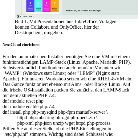
Bild 1: Mit Präsentationen aus LibreOffice-Vorlagen
können Collabora und OnlyOffice, hier der
Desktopclient, umgehen.
NextCloud einrichten
Für den automatischen Installer benötigen Sie eine VM mit einem
funktionstüchtigen LAMP-Stack (Linux, Apache, Mariadb, PHP).
Selbstverständlich funktionieren auch populäre Varianten wie
"WAMP" (Win­dows statt Linux) oder "LEMP" (Nginx statt
Apache). Für unseren Workshop setzen wir eine RHEL-8-VM ein.
Das Ganze funktioniert ebenso mit Alma- oder Rocky-Linux. Auf
die frische OS-Installation packen Sie zunächst den LAMP-Stack
mit dem aktuellen PHP 7.4:
dnf module reset php
dnf module enable php:7.4
dnf install php php-mysqlnd php-fpm mariadb-server \
httpd php-mbstring php-gd php-pecl-zip \
php-xml php-json unzip wget httpd php-process
Prüfen Sie an dieser Stelle, ob die PHP-Einstellungen in
"/etc/php.ini" stimmen. Wichtig sind dabei Schlüssel wie: