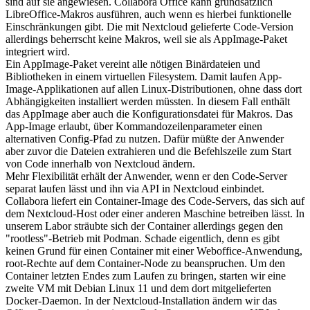
sind auf sie angewiesen. Collabora Office kann grundsätzlich
LibreOffice-Makros ausführen, auch wenn es hierbei funktionelle
Einschränkungen gibt. Die mit Nextcloud gelieferte Code-Version
allerdings beherrscht keine Makros, weil sie als AppImage-Paket
integriert wird.
Ein AppImage-Paket vereint alle nötigen Binärdateien und
Bibliotheken in einem virtuellen Filesystem. Damit laufen App­
Image-Applikationen auf allen Linux-Distributionen, ohne dass dort
Abhängigkeiten installiert werden müssten. In diesem Fall enthält
das AppImage aber auch die Konfigurationsdatei für Makros. Das
App-Image erlaubt, über Kommandozeilenparameter einen
alternativen Config-Pfad zu nutzen. Dafür müßte der Anwender
aber zuvor die Dateien extrahieren und die Befehlszeile zum Start
von Code innerhalb von Nextcloud ändern.
Mehr Flexibilität erhält der Anwender, wenn er den Code-Server
separat laufen lässt und ihn via API in Nextcloud einbindet.
Collabora liefert ein Container-Image des Code-Servers, das sich auf
dem Nextcloud-Host oder einer anderen Maschine betreiben lässt. In
unserem Labor sträubte sich der Container allerdings gegen den
"rootless"-Betrieb mit Podman. Schade eigentlich, denn es gibt
keinen Grund für einen Container mit einer Weboffice-Anwendung,
root-Rechte auf dem Container-Node zu beanspruchen. Um den
Container letzten Endes zum Laufen zu bringen, starten wir eine
zweite VM mit Debian Linux 11 und dem dort mitgelieferten
Docker-Daemon. In der Nextcloud-Installation ändern wir das