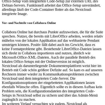
Office-Setup vom integrierten Code-Setup zur externen URL des
Debian-Servers. Funktionell arbeitet das Office-Setup unverändert,
allerdings läuft der Code-Container flotter als das Nextcloud-
integrierte Image.
Vor- und Nachteile von Collabora Online
Collabora Online hat durchaus Punkte aufzuweisen, die für die Suite
sprechen. Nutzer, die bereits mit LibreOffice arbeiten, werden relativ
mühelos von der lokalen Applikation auf das webbasierte Pendant
umsteigen können. Positiv fällt dabei auch ins Gewicht, dass es
keine Formatprobleme gibt. Bestehende LibreOffice-Dateien lassen
sich direkt in Collabora importieren und nutzen, ähnlich wie
Microsoft-Office-XML-Dateien. Auch der parallele Betrieb des
lokalen Office-Setups mit der Onlineversion ist möglich.
Nextcloud als darunterliegende Dokumentenplattform weist hier im
Betrieb mit Code schön größere Defizite auf. So kam es auf unseren
Rechnern immer wieder zu Kommunikationsproblemen zwischen
Nextcloud und dem integrierten Code-Server. Die
Konfigurationsoptionen der eingebetteten Applikationen lassen
ebenfalls Wünsche offen. Eigentlich sollte es in diesem Aufbau kein
Problem sein, die Konfigurationsdateien des integrierten Code-
Setups in Nextcloud selbst zu sichern und über das Admin-Menü
zugänglich zu machen.
Im weiteren Verlauf versuchten wir zudem, Nextcloud als