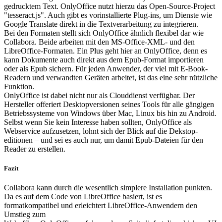
gedrucktem Text. OnlyOffice nutzt hierzu das Open-Source-Project
"tesseract.js". Auch gibt es vorinstallierte Plug-ins, um Dienste wie
Google Translate direkt in die Textverarbeitung zu integrieren.
Bei den Formaten stellt sich OnlyOffice ähnlich flexibel dar wie
Collabora. Beide arbeiten mit den MS-Office-XML- und den
LibreOffice-Formaten. Ein Plus geht hier an OnlyOffice, denn es
kann Dokumente auch direkt aus dem Epub-Format importieren
oder als Epub sichern. Für jeden Anwender, der viel mit E-Book-
Readern und verwandten Geräten arbeitet, ist das eine sehr nützliche
Funktion.
OnlyOffice ist dabei nicht nur als Clouddienst verfügbar. Der
Hersteller offeriert Desktopversionen seines Tools für alle gängigen
Betriebssysteme von Windows über Mac, Linux bis hin zu Android.
Selbst wenn Sie kein Interesse haben sollten, Only­Office als
Webservice aufzusetzen, lohnt sich der Blick auf die Dekstop­
editionen – und sei es auch nur, um damit Epub-Dateien für den
Reader zu erstellen.
Fazit
Collabora kann durch die wesentlich simplere Installation punkten.
Da es auf dem Code von LibreOffice basiert, ist es
formatkompatibel und erleichtert LibreOffice-Anwendern den
Umstieg zum