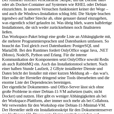
oder als Docker-Container auf Systemen wie RHEL oder Debian
einzurichten. In unseren Versuchen funktioniert keiner der Wege –
und auch die Windows-Installation schlug fehl. Die Skripte brachen
irgendwo auf halber Strecke ab, ohne genauer darauf einzugehen,
was eigentlich schief gelaufen ist. Was übrig blieb, waren halbfertige
Installationen, die sich weder zurücknehmen noch finalisieren
ließen.
Das Workspace-Paket bringt eine große Liste an Abhängigkeite mit,
die mehrere Programmiersprachen und Datenbanken umfassen. So
braucht das Tool gleich zwei Datenbanken: PostgreSQL und
MariaDB. Bei den Runtimes fordert OnlyOffice sogar Java, .NET
(Mono), NodeJS, Python und Erlang. Für die interne
Kommunikation der Komponenten setzt OnlyOffice sowohl Redis
als auch RabbitMQ ein. Auch das Installationstool scheitert. Nach
einer halben Stunde Laufzeit, 2 GByte installierter Dienste und
Daten bricht der Installer mit einer kurzen Meldung ab – das war's.
Hier sollte der Hersteller dringend seine Tools überarbeiten und die
enorme Liste der Dependencies bereinigen.
Der eigentliche Dokumenten- und Office-Server lässt sich ohne
große Probleme in einer Debian-11-VM aufsetzen (nativ, nicht
Docker) und nutzen. Hier gibt es weniger Abhängigkeiten als bei
der Workspace-Plattform, aber immer noch mehr als bei Collabora.
Wir verwenden für den Workshop eine Debian-11-Minimal-VM.
Der Hersteller stellt ein Installationsskript für den Dokumentenserver