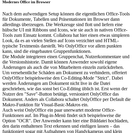
Modernes Office im Browser
Nach dem aufwendigen Setup können die eigentlichen Office-Tools
für Dokumente, Tabellen und Präsentationen im Browser dann
allerdings überzeugen. Die Werkzeuge sind flott und liefern eine
hübsche UI mit Ribbons und Icons, wie sie auch in nativen Office-
Tools zum Einsatz kommt. Collabora hat hier einen etwas simpleren
Look, da es an vielen Stellen auf Icons verzichtet und HTML-
typische Textmenüs darstellt. Wo OnlyOffice vor allem punkten
kann, sind die eingebauten Gruppenfunktionen.
Die Module integrieren einen Gruppenchat, Nutzerkommentare und
die Versionshistorie. Damit können Anwender sowohl eigene
Änderungen als auch die von Mitarbeitern einzeln zurückdrehen.
Um versehentliche Schäden am Dokument zu verhindern, offeriert
OnlyOffice beispielsweise den Co-Editing-Mode "Strict". Dabei
werden Änderungen am Dokument nicht live in die Datei
geschrieben, wie das sonst bei Co-Editing üblich ist. Erst wenn der
Nutzer den "Save"-Button betätigt, versioniert OnlyOffice das
Dokument. Anders als Collabora schaltet OnlyOffice per Default die
Makro-Funktion für Visual-Basic-Makros ein.
Auch weist OnlyOffice ein paar unerwartet moderne Office-
Funktionen auf. Im Plug-in-Menü findet sich beispielsweise die
Option "OCR". Der Anwender kann hier eine Bilddatei hochladen,
den darin enthaltenen Text erkennen und einfügen lassen – das
funktioniert sogar mit Aufnahmen von Handykameras und klein