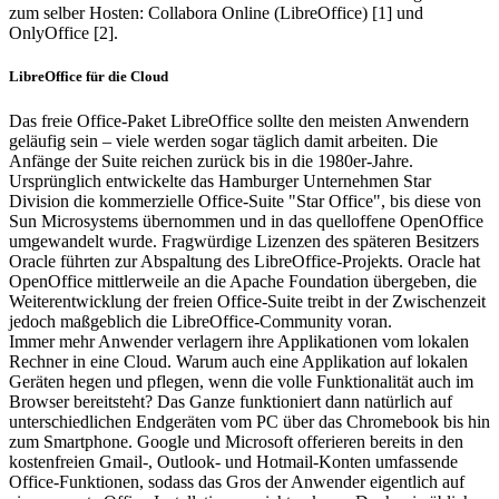
zum selber Hosten: Collabora Online (LibreOffice) [1] und
OnlyOffice [2].
LibreOffice für die Cloud
Das freie Office-Paket LibreOffice sollte den meisten Anwendern
geläufig sein – viele werden sogar täglich damit arbeiten. Die
Anfänge der Suite reichen zurück bis in die 1980er-Jahre.
Ursprünglich entwickelte das Hamburger Unternehmen Star
Division die kommerzielle Office-Suite "Star Office", bis diese von
Sun Microsystems übernommen und in das quelloffene OpenOffice
umgewandelt wurde. Fragwürdige Lizenzen des späteren Besitzers
Oracle führten zur Abspaltung des LibreOffice-Projekts. Oracle hat
OpenOffice mittlerweile an die Apache Foundation übergeben, die
Weiterentwicklung der freien Office-Suite treibt in der Zwischenzeit
jedoch maßgeblich die LibreOffice-Community voran.
Immer mehr Anwender verlagern ihre Applikationen vom lokalen
Rechner in eine Cloud. Warum auch eine Applikation auf lokalen
Geräten hegen und pflegen, wenn die volle Funktionalität auch im
Browser bereitsteht? Das Ganze funktioniert dann natürlich auf
unterschiedlichen Endgeräten vom PC über das Chromebook bis hin
zum Smartphone. Google und Microsoft offerieren bereits in den
kostenfreien Gmail-, Outlook- und Hotmail-Konten umfassende
Office-Funktionen, sodass das Gros der Anwender eigentlich auf