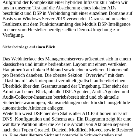
Aufgrund der Komplexität einer hybriden Infrastruktur haben wir
uns in unserem Test auf die Absicherung eines lokalen ADs
beschränkt und DSP in Verbindung mit einer einzelnen Domäne auf
Basis von Windows Server 2019 verwendet. Dazu stand uns eine
Testlizenz mit dem Funktionsumfang des Moduls DSP-Intelligence
in einer vom Hersteller bereitgestellten Demo-Umgebung zur
Verfügung.
Sicherheitslage auf einen Blick
Das Webinterface des Managementservers präsentiert sich in einem
klassischen und intuitiv bedienbaren Layout mit einem vertikalen
Hauptmenü am linken Bildrand sowie einem weiteren Untermenü
pro Bereich daneben. Die oberste Sektion "Overview" mit dem
"Dashboard" als Unterpunkt vermittelt grafisch aufbereitet einen
Überblick über den Gesamtzustand der Umgebung. Hier sieht der
Admin auf einen Blick, ob alle DSP-Agenten, Audit-Agenten und
Audit-Collector-Instanzen betriebsbereit sind und ob aktuelle
Sicherheitswarnungen, Statusmeldungen oder kürzlich ausgeführte
automatische Aktionen anliegen.
Weiterhin weist DSP hier den Status aller AD-Partitionen mitsamt
DNS, Konfiguration und Schema aus. Ein Diagramm zeigt für eine
wählbare Partition über die Zeit die Anzahl von Aktionen separiert
nach den Typen Created, Deleted, Modified, Moved sowie Restored
an. Eine detailliertere Sicht auf potenzielle Schwachstellen und