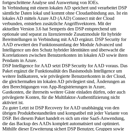
fortgeschrittene Analyse und Auswertung von IOEs.
In Verbindung mit einem lokalen AD speichert und verarbeitet DSP
sämtliche Daten lokal und kommt ohne Cloudanbindung aus. Ist ein
lokales AD mittels Azure AD (AAD) Connect mit der Cloud
verbunden, entstehen zusätzliche Angriffsvektoren. Mit der
aktuellen Version 3.6 hat Semperis den DSP entsprechend um
optionale und separat zu lizenzierende Zusatzmodule für hybride
Bereitstellungen in Verbindung mit AAD ergänzt. DSP Security for
AAD erweitert den Funktionsumfang der Module Advanced und
Intelligence um den Schutz hybrider Identitäten und überwacht die
Korrelationen zwischen Benutzerkonten im lokalen AD sowie ihren
Pendants in Azure.
DSP Intelligence for AAD setzt DSP Security for AAD voraus. Das
Paket ergänzt die Funktionalität des Basismoduls Intelligence um
weitere Indikatoren, wie privilegierte Benutzerkonten in der Cloud,
die gleichermaßen im lokalen AD privilegiert sind, Änderungen an
den Berechtigungen von App-Registrierungen in Azure,
Gastkonten, die ihrerseits weitere Gäste einladen dürfen, oder auch
privilegierte Konten, für die Multifaktor-Authentifizierung nicht
aktiviert ist.
Zu guter Letzt ist DSP Recovery for AAD unabhängig von den
übrigen Produktbestandteilen und kompatibel mit jeder Variante von
DSP. Bei diesem Paket handelt es sich um eine SaaS-Anwendung,
die das Backup des AADs komplett automatisiert und optimiert.
Mithilfe dieser Erweiterung sichert DSP Benutzer, Gruppen sowie