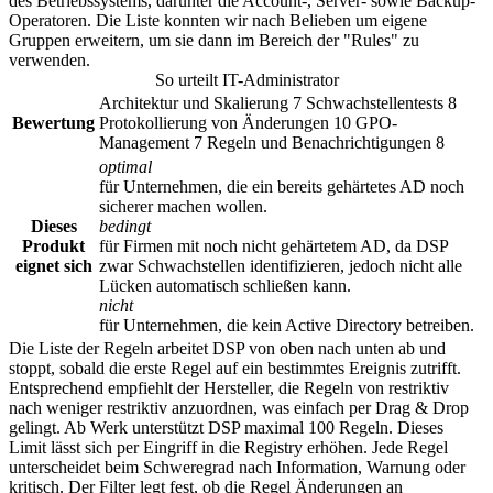
des Betriebssystems, darunter die Account-, Server- sowie Backup-
Operatoren. Die Liste konnten wir nach Belieben um eigene
Gruppen erweitern, um sie dann im Bereich der "Rules" zu
verwenden.
So urteilt IT-Administrator
Architektur und Skalierung 7 Schwachstellentests 8
Bewertung
Protokollierung von Änderungen 10 GPO-
Management 7 Regeln und Benachrichtigungen 8
optimal
für Unternehmen, die ein bereits gehärtetes AD noch
sicherer machen wollen.
Dieses
bedingt
Produkt
für Firmen mit noch nicht gehärtetem AD, da DSP
eignet sich
zwar Schwachstellen identifizieren, jedoch nicht alle
Lücken automatisch schließen kann.
nicht
für Unternehmen, die kein Active Directory betreiben.
Die Liste der Regeln arbeitet DSP von oben nach unten ab und
stoppt, sobald die erste Regel auf ein bestimmtes Ereignis zutrifft.
Entsprechend empfiehlt der Hersteller, die Regeln von restriktiv
nach weniger restriktiv anzuordnen, was einfach per Drag & Drop
gelingt. Ab Werk unterstützt DSP maximal 100 Regeln. Dieses
Limit lässt sich per Eingriff in die Registry erhöhen. Jede Regel
unterscheidet beim Schweregrad nach Information, Warnung oder
kritisch. Der Filter legt fest, ob die Regel Änderungen an