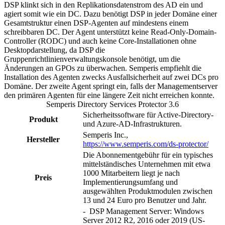
DSP klinkt sich in den Replikationsdatenstrom des AD ein und
agiert somit wie ein DC. Dazu benötigt DSP in jeder Domäne einer
Gesamtstruktur einen DSP-Agenten auf mindestens einem
schreibbaren DC. Der Agent unterstützt keine Read-Only-Domain-
Controller (RODC) und auch keine Core-Installationen ohne
Desktopdarstellung, da DSP die
Gruppenrichtlinienverwaltungskonsole benötigt, um die
Änderungen an GPOs zu überwachen. Semperis empfiehlt die
Installation des Agenten zwecks Ausfallsicherheit auf zwei DCs pro
Domäne. Der zweite Agent springt ein, falls der Managementserver
den primären Agenten für eine längere Zeit nicht erreichen konnte.
Semperis Directory Services Protector 3.6
Sicherheitssoftware für Active-Directory-
Produkt
und Azure-AD-Infrastrukturen.
Semperis Inc.,
Hersteller
https://www.semperis.com/ds-protector/
Die Abonnementgebühr für ein typisches
mittelständisches Unternehmen mit etwa
1000 Mitarbeitern liegt je nach
Preis
Implementierungsumfang und
ausgewählten Produktmodulen zwischen
13 und 24 Euro pro Benutzer und Jahr.
- DSP Management Server: Windows
Server 2012 R2, 2016 oder 2019 (US-