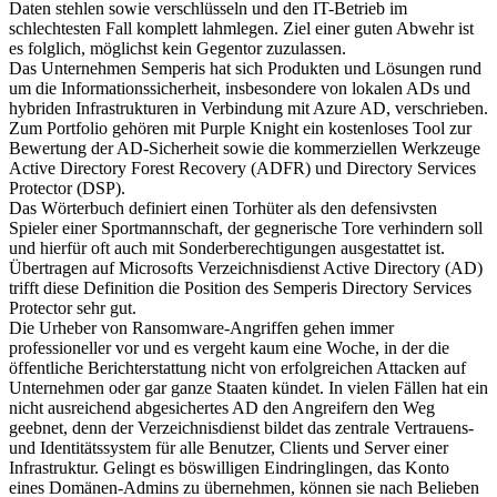
Daten stehlen sowie verschlüsseln und den IT-Betrieb im
schlechtesten Fall komplett lahmlegen. Ziel einer guten Abwehr ist
es folglich, möglichst kein Gegentor zuzulassen.
Das Unternehmen Semperis hat sich Produkten und Lösungen rund
um die Informationssicherheit, insbesondere von lokalen ADs und
hybriden Infrastrukturen in Verbindung mit Azure AD, verschrieben.
Zum Portfolio gehören mit Purple Knight ein kostenloses Tool zur
Bewertung der AD-Sicherheit sowie die kommerziellen Werkzeuge
Active Directory Forest Recovery (ADFR) und Directory Services
Protector (DSP).
Das Wörterbuch definiert einen Torhüter als den defensivsten
Spieler einer Sportmannschaft, der gegnerische Tore verhindern soll
und hierfür oft auch mit Sonderberechtigungen ausgestattet ist.
Übertragen auf Microsofts Verzeichnisdienst Active Directory (AD)
trifft diese Definition die Position des Semperis Directory Services
Protector sehr gut.
Die Urheber von Ransomware-Angriffen gehen immer
professioneller vor und es vergeht kaum eine Woche, in der die
öffentliche Berichterstattung nicht von erfolgreichen Attacken auf
Unternehmen oder gar ganze Staaten kündet. In vielen Fällen hat ein
nicht ausreichend abgesichertes AD den Angreifern den Weg
geebnet, denn der Verzeichnisdienst bildet das zentrale Vertrauens-
und Identitätssystem für alle Benutzer, Clients und Server einer
Infrastruktur. Gelingt es böswilligen Eindringlingen, das Konto
eines Domänen-Admins zu übernehmen, können sie nach Belieben