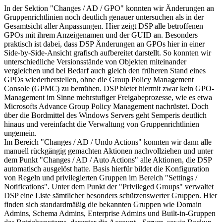
In der Sektion "Changes / AD / GPO" konnten wir Änderungen an
Gruppenrichtlinien noch deutlich genauer untersuchen als in der
Gesamtsicht aller Anpassungen. Hier zeigt DSP alle betroffenen
GPOs mit ihrem Anzeigenamen und der GUID an. Besonders
praktisch ist dabei, dass DSP Änderungen an GPOs hier in einer
Side-by-Side-Ansicht grafisch aufbereitet darstellt. So konnten wir
unterschiedliche Versionsstände von Objekten miteinander
vergleichen und bei Bedarf auch gleich den früheren Stand eines
GPOs wiederherstellen, ohne die Group Policy Management
Console (GPMC) zu bemühen. DSP bietet hiermit zwar kein GPO-
Management im Sinne mehrstufiger Freigabeprozesse, wie es etwa
Microsofts Advance Group Policy Management nachrüstet. Doch
über die Bordmittel des Windows Servers geht Semperis deutlich
hinaus und vereinfacht die Verwaltung von Gruppenrichtlinien
ungemein.
Im Bereich "Changes / AD / Undo Actions" konnten wir dann alle
manuell rückgängig gemachten Aktionen nachvollziehen und unter
dem Punkt "Changes / AD / Auto Actions" alle Aktionen, die DSP
automatisch ausgelöst hatte. Basis hierfür bildet die Konfiguration
von Regeln und privilegierten Gruppen im Bereich "Settings /
Notifications". Unter dem Punkt der "Privileged Groups" verwaltet
DSP eine Liste sämtlicher besonders schützenswerter Gruppen. Hier
finden sich standardmäßig die bekannten Gruppen wie Domain
Admins, Schema Admins, Enterprise Admins und Built-in-Gruppen