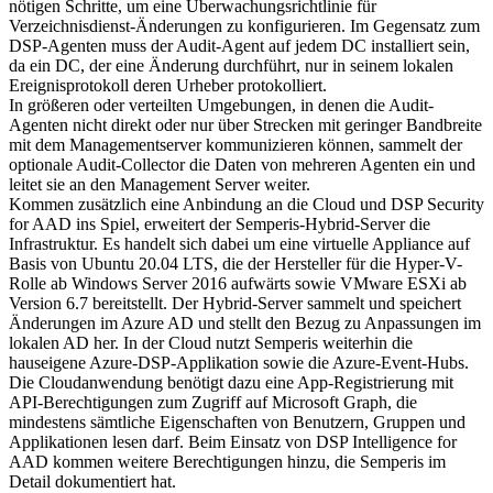
nötigen Schritte, um eine Überwachungsrichtlinie für
Verzeichnisdienst-Änderungen zu konfigurieren. Im Gegensatz zum
DSP-Agenten muss der Audit-Agent auf jedem DC installiert sein,
da ein DC, der eine Änderung durchführt, nur in seinem lokalen
Ereignisprotokoll deren Urheber protokolliert.
In größeren oder verteilten Umgebungen, in denen die Audit-
Agenten nicht direkt oder nur über Strecken mit geringer Bandbreite
mit dem Managementserver kommunizieren können, sammelt der
optionale Audit-Collector die Daten von mehreren Agenten ein und
leitet sie an den Management Server weiter.
Kommen zusätzlich eine Anbindung an die Cloud und DSP Security
for AAD ins Spiel, erweitert der Semperis-Hybrid-Server die
Infrastruktur. Es handelt sich dabei um eine virtuelle Appliance auf
Basis von Ubuntu 20.04 LTS, die der Hersteller für die Hyper-V-
Rolle ab Windows Server 2016 aufwärts sowie VMware ESXi ab
Version 6.7 bereitstellt. Der Hybrid-Server sammelt und speichert
Änderungen im Azure AD und stellt den Bezug zu Anpassungen im
lokalen AD her. In der Cloud nutzt Semperis weiterhin die
hauseigene Azure-DSP-Applikation sowie die Azure-Event-Hubs.
Die Cloudanwendung benötigt dazu eine App-Registrierung mit
API-Berechtigungen zum Zugriff auf Microsoft Graph, die
mindestens sämtliche Eigenschaften von Benutzern, Gruppen und
Applikationen lesen darf. Beim Einsatz von DSP Intelligence for
AAD kommen weitere Berechtigungen hinzu, die Semperis im
Detail dokumentiert hat.