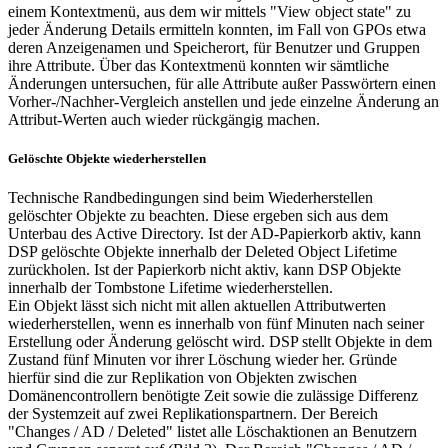
einem Kontextmenü, aus dem wir mittels "View object state" zu
jeder Änderung Details ermitteln konnten, im Fall von GPOs etwa
deren Anzeigenamen und Speicherort, für Benutzer und Gruppen
ihre Attribute. Über das Kontextmenü konnten wir sämtliche
Änderungen untersuchen, für alle Attribute außer Passwörtern einen
Vorher-/Nachher-Vergleich anstellen und jede einzelne Änderung an
Attribut-Werten auch wieder rückgängig machen.
Gelöschte Objekte wiederherstellen
Technische Randbedingungen sind beim Wiederherstellen
gelöschter Objekte zu beachten. Diese ergeben sich aus dem
Unterbau des Active Directory. Ist der AD-Papierkorb aktiv, kann
DSP gelöschte Objekte innerhalb der Deleted Object Lifetime
zurückholen. Ist der Papierkorb nicht aktiv, kann DSP Objekte
innerhalb der Tombstone Lifetime wiederherstellen.
Ein Objekt lässt sich nicht mit allen aktuellen Attributwerten
wiederherstellen, wenn es innerhalb von fünf Minuten nach seiner
Erstellung oder Änderung gelöscht wird. DSP stellt Objekte in dem
Zustand fünf Minuten vor ihrer Löschung wieder her. Gründe
hierfür sind die zur Replikation von Objekten zwischen
Domänencontrollern benötigte Zeit sowie die zulässige Differenz
der Systemzeit auf zwei Replikationspartnern. Der Bereich
"Changes / AD / Deleted" listet alle Löschaktionen an Benutzern