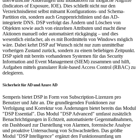
unerwünschte Änderungen und Indikatoren für mögliche Angriffe
(Indicators of Exposure, IOE). Dies schließt nicht nur den
Verzeichnisdienst selbst mitsamt Konfigurations- und Schema-
Partition ein, sondern auch Gruppenrichtlinien und das AD-
integrierte DNS. DSP verfolgt das Ändern und Löschen von
Objekten sowie auch von einzelnen Attributen und macht diese
Aktionen manuell oder automatisiert rückgängig – und dies
wesentlich einfacher, als es mit Bordmitteln von Windows möglich
wäre. Dabei kehrt DSP auf Wunsch nicht nur zum unmittelbar
vorherigen Zustand zurück, sondern zu einem beliebigen Zeitpunkt.
DSP spielt mit bereits vorhandenen Systemen für das Security
Information and Event Management (SIEM) zusammen und hilft,
Aufgaben mittels granularer Role-based Access Control (RBAC) zu
delegieren.
Sicherheit für AD und Azure AD
Semperis bietet DSP in Form von Subscription-Lizenzen pro
Benutzer und Jahr an. Die grundlegenden Funktionen zur
Verfolgung und Korrektur von Änderungen bietet bereits das Modul
"DSP Essential". Das Modul "DSP Advanced" umfasst zusätzlich
Benachrichtigungen in Echtzeit, automatisierte Gegenmaßnahmen,
ein Dashboard zur Darstellung von Alarmen, forensische Analyse
und proaktive Untersuchung von Schwachstellen. Das größte
Modul "DSP Intelligence" ergänzt den Funktionsumfang um