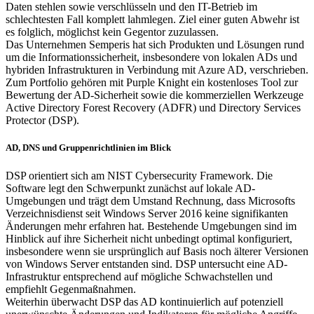
Daten stehlen sowie verschlüsseln und den IT-Betrieb im
schlechtesten Fall komplett lahmlegen. Ziel einer guten Abwehr ist
es folglich, möglichst kein Gegentor zuzulassen.
Das Unternehmen Semperis hat sich Produkten und Lösungen rund
um die Informationssicherheit, insbesondere von lokalen ADs und
hybriden Infrastrukturen in Verbindung mit Azure AD, verschrieben.
Zum Portfolio gehören mit Purple Knight ein kostenloses Tool zur
Bewertung der AD-Sicherheit sowie die kommerziellen Werkzeuge
Active Directory Forest Recovery (ADFR) und Directory Services
Protector (DSP).
AD, DNS und Gruppenrichtlinien im Blick
DSP orientiert sich am NIST Cybersecurity Framework. Die
Software legt den Schwerpunkt zunächst auf lokale AD-
Umgebungen und trägt dem Umstand Rechnung, dass Microsofts
Verzeichnisdienst seit Windows Server 2016 keine signifikanten
Änderungen mehr erfahren hat. Bestehende Umgebungen sind im
Hinblick auf ihre Sicherheit nicht unbedingt optimal konfiguriert,
insbesondere wenn sie ursprünglich auf Basis noch älterer Versionen
von Windows Server entstanden sind. DSP untersucht eine AD-
Infrastruktur entsprechend auf mögliche Schwachstellen und
empfiehlt Gegenmaßnahmen.
Weiterhin überwacht DSP das AD kontinuierlich auf potenziell