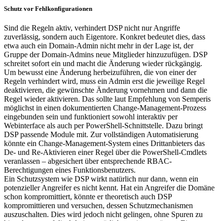
Schutz vor Fehlkonfigurationen
Sind die Regeln aktiv, verhindert DSP nicht nur Angriffe
zuverlässig, sondern auch Eigentore. Konkret bedeutet dies, dass
etwa auch ein Domain-Admin nicht mehr in der Lage ist, der
Gruppe der Domain-Admins neue Mitglieder hinzuzufügen. DSP
schreitet sofort ein und macht die Änderung wieder rückgängig.
Um bewusst eine Änderung herbeizuführen, die von einer der
Regeln verhindert wird, muss ein Admin erst die jeweilige Regel
deaktivieren, die gewünschte Änderung vornehmen und dann die
Regel wieder aktivieren. Das sollte laut Empfehlung von Semperis
möglichst in einen dokumentierten Change-Management-Prozess
eingebunden sein und funktioniert sowohl interaktiv per
Webinterface als auch per PowerShell-Schnittstelle. Dazu bringt
DSP passende Module mit. Zur vollständigen Automatisierung
könnte ein Change-Management-System eines Drittanbieters das
De- und Re-Aktivieren einer Regel über die PowerShell-Cmdlets
veranlassen – abgesichert über entsprechende RBAC-
Berechtigungen eines Funktionsbenutzers.
Ein Schutzsystem wie DSP wirkt natürlich nur dann, wenn ein
potenzieller Angreifer es nicht kennt. Hat ein Angreifer die Domäne
schon kompromittiert, könnte er theoretisch auch DSP
kompromittieren und versuchen, dessen Schutzmechanismen
auszuschalten. Dies wird jedoch nicht gelingen, ohne Spuren zu