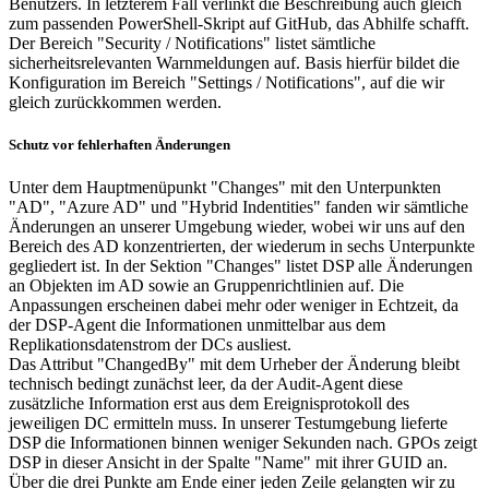
Benutzers. In letzterem Fall verlinkt die Beschreibung auch gleich
zum passenden PowerShell-Skript auf GitHub, das Abhilfe schafft.
Der Bereich "Security / Notifications" listet sämtliche
sicherheitsrelevanten Warnmeldungen auf. Basis hierfür bildet die
Konfiguration im Bereich "Settings / Notifications", auf die wir
gleich zurückkommen werden.
Schutz vor fehlerhaften Änderungen
Unter dem Hauptmenüpunkt "Changes" mit den Unterpunkten
"AD", "Azure AD" und "Hybrid Indentities" fanden wir sämtliche
Änderungen an unserer Umgebung wieder, wobei wir uns auf den
Bereich des AD konzentrierten, der wiederum in sechs Unterpunkte
gegliedert ist. In der Sektion "Changes" listet DSP alle Änderungen
an Objekten im AD sowie an Gruppenrichtlinien auf. Die
Anpassungen erscheinen dabei mehr oder weniger in Echtzeit, da
der DSP-Agent die Informationen unmittelbar aus dem
Replikationsdatenstrom der DCs ausliest.
Das Attribut "ChangedBy" mit dem Urheber der Änderung bleibt
technisch bedingt zunächst leer, da der Audit-Agent diese
zusätzliche Information erst aus dem Ereignisprotokoll des
jeweiligen DC ermitteln muss. In unserer Testumgebung lieferte
DSP die Informationen binnen weniger Sekunden nach. GPOs zeigt
DSP in dieser Ansicht in der Spalte "Name" mit ihrer GUID an.
Über die drei Punkte am Ende einer jeden Zeile gelangten wir zu