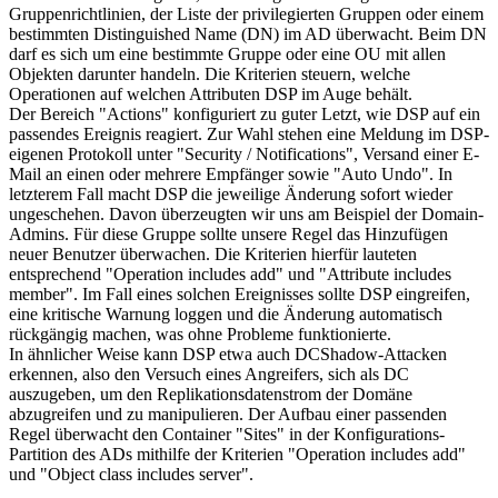
Gruppenrichtlinien, der Liste der privilegierten Gruppen oder einem
bestimmten Distinguished Name (DN) im AD überwacht. Beim DN
darf es sich um eine bestimmte Gruppe oder eine OU mit allen
Objekten darunter handeln. Die Kriterien steuern, welche
Operationen auf welchen Attributen DSP im Auge behält.
Der Bereich "Actions" konfiguriert zu guter Letzt, wie DSP auf ein
passendes Ereignis reagiert. Zur Wahl stehen eine Meldung im DSP-
eigenen Protokoll unter "Security / Notifications", Versand einer E-
Mail an einen oder mehrere Empfänger sowie "Auto Undo". In
letzterem Fall macht DSP die jeweilige Änderung sofort wieder
ungeschehen. Davon überzeugten wir uns am Beispiel der Domain-
Admins. Für diese Gruppe sollte unsere Regel das Hinzufügen
neuer Benutzer überwachen. Die Kriterien hierfür lauteten
entsprechend "Operation includes add" und "Attribute includes
member". Im Fall eines solchen Ereignisses sollte DSP eingreifen,
eine kritische Warnung loggen und die Änderung automatisch
rückgängig machen, was ohne Probleme funktionierte.
In ähnlicher Weise kann DSP etwa auch DCShadow-Attacken
erkennen, also den Versuch eines Angreifers, sich als DC
auszugeben, um den Replikationsdatenstrom der Domäne
abzugreifen und zu manipulieren. Der Aufbau einer passenden
Regel überwacht den Container "Sites" in der Konfigurations-
Partition des ADs mithilfe der Kriterien "Operation includes add"
und "Object class includes server".