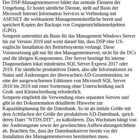
Der DSP-Managementserver bildet das zentrale Element der
Umgebung. Er hostet sämtliche Dienste, stellt auf Basis der
Microsoft Internet Information Services in Verbindung mit
ASP.NET die webbasierte Managementoberfläche bereit und
speichert Kopien der Backups von Gruppenrichtlinienobjekten
(GPO).
Semperis unterstützt als Basis für das Management Windows Server
bis zur Version 2019 und weist darauf hin, dass DSP eine US-
englische Installation des Betriebssystems verlangt. Diese
Voraussetzung gilt nur für den Managementserver, nicht für die DCs
und die übrigen Komponenten. Der Server benötigt für interne
Diagnosedaten lokal mindestens SQL Server Express 2017 oder
2019. Für sämtliche produktiven Daten, also alle Informationen zu
Status und Änderungen der überwachten AD-Gesamtstruktur, ist
eine der ausgewachsenen Editionen von Microsoft SQL Server
2016 bis 2019 mit einer Sortierung ohne Unterscheidung nach
Groß- und Kleinschreibung erforderlich.
Semperis empfiehlt die Verwendung eines separaten Servers und
gibt in der Dokumentation detaillierte Hinweise zur
Kapazitätsplanung für die Datenbank. So ist als initiale Größe mit
dem Achtfachen der Größe der produktiven AD-Datenbank, sprich
deren Datei "NTDS.DIT", zu kalkulieren. Das Wachstum hängt von
der Änderungsrate sowie der gewünschten Aufbewahrungsrichtlinie
ab. Beachten Sie, dass der Datenbankserver bereits vor der
Installation des Managementservers bereitstehen muss.