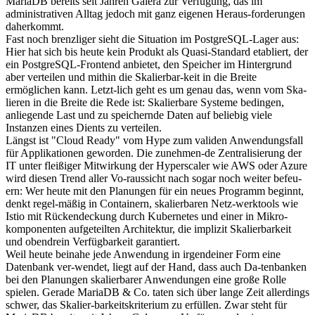
MariaDB bereits seit Jahren Galera zur Verfügung, das im
administrativen Alltag jedoch mit ganz eigenen Heraus-forderungen
daherkommt.
Fast noch brenzliger sieht die Situation im PostgreSQL-Lager aus:
Hier hat sich bis heute kein Produkt als Quasi-Standard etabliert, der
ein PostgreSQL-Frontend anbietet, den Speicher im Hintergrund
aber verteilen und mithin die Skalierbar-keit in die Breite
ermöglichen kann. Letzt-lich geht es um genau das, wenn vom Ska-
lieren in die Breite die Rede ist: Skalierbare Systeme bedingen,
anliegende Last und zu speichernde Daten auf beliebig viele
Instanzen eines Dients zu verteilen.
Längst ist "Cloud Ready" vom Hype zum validen Anwendungsfall
für Applikationen geworden. Die zunehmen-de Zentralisierung der
IT unter fleißiger Mitwirkung der Hyperscaler wie AWS oder Azure
wird diesen Trend aller Vo-raussicht nach sogar noch weiter befeu-
ern: Wer heute mit den Planungen für ein neues Programm beginnt,
denkt regel-mäßig in Containern, skalierbaren Netz-werktools wie
Istio mit Rückendeckung durch Kubernetes und einer in Mikro-
komponenten aufgeteilten Architektur, die implizit Skalierbarkeit
und obendrein Verfügbarkeit garantiert.
Weil heute beinahe jede Anwendung in irgendeiner Form eine
Datenbank ver-wendet, liegt auf der Hand, dass auch Da-tenbanken
bei den Planungen skalierbarer Anwendungen eine große Rolle
spielen. Gerade MariaDB & Co. taten sich über lange Zeit allerdings
schwer, das Skalier-barkeitskriterium zu erfüllen. Zwar steht für