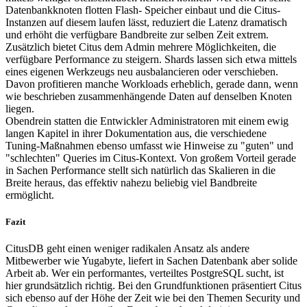
Datenbankknoten flotten Flash- Speicher einbaut und die Citus-
Instanzen auf diesem laufen lässt, reduziert die Latenz dramatisch
und erhöht die verfügbare Bandbreite zur selben Zeit extrem.
Zusätzlich bietet Citus dem Admin mehrere Möglichkeiten, die
verfügbare Performance zu steigern. Shards lassen sich etwa mittels
eines eigenen Werkzeugs neu ausbalancieren oder verschieben.
Davon profitieren manche Workloads erheblich, gerade dann, wenn
wie beschrieben zusammenhängende Daten auf denselben Knoten
liegen.
Obendrein statten die Entwickler Administratoren mit einem ewig
langen Kapitel in ihrer Dokumentation aus, die verschiedene
Tuning-Maßnahmen ebenso umfasst wie Hinweise zu "guten" und
"schlechten" Queries im Citus-Kontext. Von großem Vorteil gerade
in Sachen Performance stellt sich natürlich das Skalieren in die
Breite heraus, das effektiv nahezu beliebig viel Bandbreite
ermöglicht.
Fazit
CitusDB geht einen weniger radikalen Ansatz als andere
Mitbewerber wie Yugabyte, liefert in Sachen Datenbank aber solide
Arbeit ab. Wer ein performantes, verteiltes PostgreSQL sucht, ist
hier grundsätzlich richtig. Bei den Grundfunktionen präsentiert Citus
sich ebenso auf der Höhe der Zeit wie bei den Themen Security und