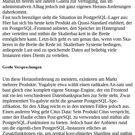
MariaDB bereits seit Jahren Galera zur Verfügung, das im
administrativen Alltag jedoch mit ganz eigenen Heraus-forderungen
daherkommt.
Fast noch brenzliger sieht die Situation im PostgreSQL-Lager aus:
Hier hat sich bis heute kein Produkt als Quasi-Standard etabliert, der
ein PostgreSQL-Frontend anbietet, den Speicher im Hintergrund
aber verteilen und mithin die Skalierbar-keit in die Breite
ermöglichen kann. Letzt-lich geht es um genau das, wenn vom Ska-
lieren in die Breite die Rede ist: Skalierbare Systeme bedingen,
anliegende Last und zu speichernde Daten auf beliebig viele
Instanzen eines Dients zu verteilen.
Große Versprechungen
Um diese Herausforderung zu meistern, existieren am Markt
mehrere Produkte. Yugabyte etwa wählt einen radikalen An-satz und
baut gleich eine komplett eigene Storage-Engine, der ein Frontend
mit vie-len verschiedenen Datenbanksprachen zur Seite steht. Zwar
implementiert Yu-gabyte nicht die gesamte PostgreSQL-Spe-
zifikation, für den Alltag reicht es in den meisten Fällen jedoch aus.
Einen anderen Weg geht Citus Data: Sein Produkt Citus verspricht,
unter der Haube echtes Post-greSQL zu verwenden und mithin alle
PostgreSQL-Funktionen zu bieten. Jedoch baut der Anbieter rund
um die eigentli-chen PostgreSQL-Instanzen etliches an
Zusatzfunktionen ein, um zentral koor-diniertes Sharding und mithin