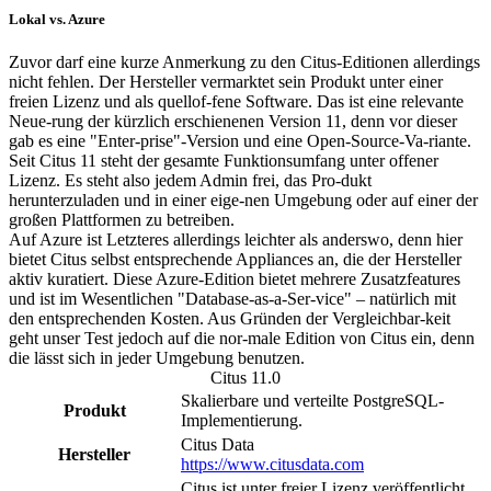
Lokal vs. Azure
Zuvor darf eine kurze Anmerkung zu den Citus-Editionen allerdings
nicht fehlen. Der Hersteller vermarktet sein Produkt unter einer
freien Lizenz und als quellof-fene Software. Das ist eine relevante
Neue-rung der kürzlich erschienenen Version 11, denn vor dieser
gab es eine "Enter-prise"-Version und eine Open-Source-Va-riante.
Seit Citus 11 steht der gesamte Funktionsumfang unter offener
Lizenz. Es steht also jedem Admin frei, das Pro-dukt
herunterzuladen und in einer eige-nen Umgebung oder auf einer der
großen Plattformen zu betreiben.
Auf Azure ist Letzteres allerdings leichter als anderswo, denn hier
bietet Citus selbst entsprechende Appliances an, die der Hersteller
aktiv kuratiert. Diese Azure-Edition bietet mehrere Zusatzfeatures
und ist im Wesentlichen "Database-as-a-Ser-vice" – natürlich mit
den entsprechenden Kosten. Aus Gründen der Vergleichbar-keit
geht unser Test jedoch auf die nor-male Edition von Citus ein, denn
die lässt sich in jeder Umgebung benutzen.
Citus 11.0
Skalierbare und verteilte PostgreSQL-
Produkt
Implementierung.
Citus Data
Hersteller
https://www.citusdata.com
Citus ist unter freier Lizenz veröffentlicht