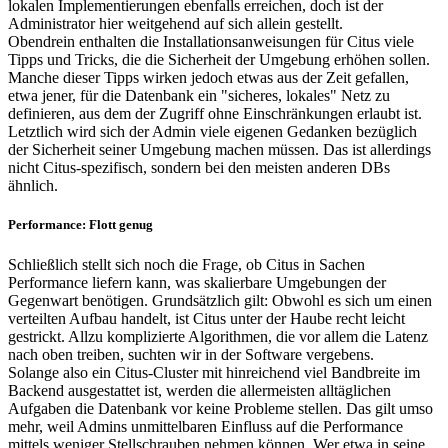
lokalen Implementierungen ebenfalls erreichen, doch ist der
Administrator hier weitgehend auf sich allein gestellt.
Obendrein enthalten die Installationsanweisungen für Citus viele
Tipps und Tricks, die die Sicherheit der Umgebung erhöhen sollen.
Manche dieser Tipps wirken jedoch etwas aus der Zeit gefallen,
etwa jener, für die Datenbank ein "sicheres, lokales" Netz zu
definieren, aus dem der Zugriff ohne Einschränkungen erlaubt ist.
Letztlich wird sich der Admin viele eigenen Gedanken bezüglich
der Sicherheit seiner Umgebung machen müssen. Das ist allerdings
nicht Citus-spezifisch, sondern bei den meisten anderen DBs
ähnlich.
Performance: Flott genug
Schließlich stellt sich noch die Frage, ob Citus in Sachen
Performance liefern kann, was skalierbare Umgebungen der
Gegenwart benötigen. Grundsätzlich gilt: Obwohl es sich um einen
verteilten Aufbau handelt, ist Citus unter der Haube recht leicht
gestrickt. Allzu komplizierte Algorithmen, die vor allem die Latenz
nach oben treiben, suchten wir in der Software vergebens.
Solange also ein Citus-Cluster mit hinreichend viel Bandbreite im
Backend ausgestattet ist, werden die allermeisten alltäglichen
Aufgaben die Datenbank vor keine Probleme stellen. Das gilt umso
mehr, weil Admins unmittelbaren Einfluss auf die Performance
mittels weniger Stellschrauben nehmen können. Wer etwa in seine