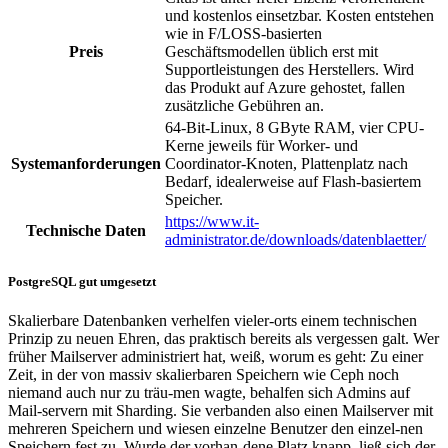
und kostenlos einsetzbar. Kosten entstehen
wie in F/LOSS-basierten
Preis
Geschäftsmodellen üblich erst mit
Supportleistungen des Herstellers. Wird
das Produkt auf Azure gehostet, fallen
zusätzliche Gebühren an.
64-Bit-Linux, 8 GByte RAM, vier CPU-
Kerne jeweils für Worker- und
Systemanforderungen
Coordinator-Knoten, Plattenplatz nach
Bedarf, idealerweise auf Flash-basiertem
Speicher.
https://www.it-
Technische Daten
administrator.de/downloads/datenblaetter/
PostgreSQL gut umgesetzt
Skalierbare Datenbanken verhelfen vieler-orts einem technischen
Prinzip zu neuen Ehren, das praktisch bereits als vergessen galt. Wer
früher Mailserver administriert hat, weiß, worum es geht: Zu einer
Zeit, in der von massiv skalierbaren Speichern wie Ceph noch
niemand auch nur zu träu-men wagte, behalfen sich Admins auf
Mail-servern mit Sharding. Sie verbanden also einen Mailserver mit
mehreren Speichern und wiesen einzelne Benutzer den einzel-nen
Speichern fest zu. Wurde der vorhan-dene Platz knapp, ließ sich der