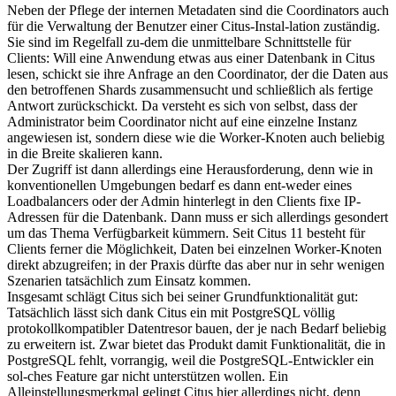
Neben der Pflege der internen Metadaten sind die Coordinators auch
für die Verwaltung der Benutzer einer Citus-Instal-lation zuständig.
Sie sind im Regelfall zu-dem die unmittelbare Schnittstelle für
Clients: Will eine Anwendung etwas aus einer Datenbank in Citus
lesen, schickt sie ihre Anfrage an den Coordinator, der die Daten aus
den betroffenen Shards zusammensucht und schließlich als fertige
Antwort zurückschickt. Da versteht es sich von selbst, dass der
Administrator beim Coordinator nicht auf eine einzelne Instanz
angewiesen ist, sondern diese wie die Worker-Knoten auch beliebig
in die Breite skalieren kann.
Der Zugriff ist dann allerdings eine Herausforderung, denn wie in
konventionellen Umgebungen bedarf es dann ent-weder eines
Loadbalancers oder der Admin hinterlegt in den Clients fixe IP-
Adressen für die Datenbank. Dann muss er sich allerdings gesondert
um das Thema Verfügbarkeit kümmern. Seit Citus 11 besteht für
Clients ferner die Möglichkeit, Daten bei einzelnen Worker-Knoten
direkt abzugreifen; in der Praxis dürfte das aber nur in sehr wenigen
Szenarien tatsächlich zum Einsatz kommen.
Insgesamt schlägt Citus sich bei seiner Grundfunktionalität gut:
Tatsächlich lässt sich dank Citus ein mit PostgreSQL völlig
protokollkompatibler Datentresor bauen, der je nach Bedarf beliebig
zu erweitern ist. Zwar bietet das Produkt damit Funktionalität, die in
PostgreSQL fehlt, vorrangig, weil die PostgreSQL-Entwickler ein
sol-ches Feature gar nicht unterstützen wollen. Ein
Alleinstellungsmerkmal gelingt Citus hier allerdings nicht, denn