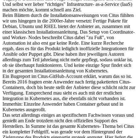
Und selbst wer lieber "richtiges" Infrastructure- as-a-Service (IaaS)
machen möchte, kommt schnell ans Ziel.
Beim Blättern durch die Installationsanweisungen von Citus fühlten
wir uns hingegen in die 2000er-Jahre versetzt: Fertige Pakete für
Debian, Ubuntu und RHEL bietet der Anbieter an, zusammen mit
einer klassischen Installationsanleitung. Das Setup von Coordinator-
und Worker- Nodes beschreibt Citus dabei "zu Fuß", von
Automation ist also erst gar keine Rede. Eine kurze Recherche
ergab, dass es für das Produkt lediglich inoffizielle Integrationen für
Ansible oder Puppet gibt. Diese haben ihre jeweiligen Autoren
allerdings zum Teil jahrelang nicht mehr gepflegt, sodass unklar ist,
ob sie überhaupt funktionieren. Und keine einzige Spur findet sich
in der gesamten Installationsanleitung von Kubernetes.
Ein Bugreport im Citus-GitHub-Account erklärt, warum das so ist.
Bereits 2016 fragten erste Anwender nach fertig paketierten Citus-
Containern, doch bis heute stellt der Anbieter diese schlicht nicht zur
Verfügung. Entsprechend mau sieht es auch mit der restlichen
Integration in Kubernetes aus, die ebenfalls nicht vorhanden ist.
Immerhin: Einzelne Anwender haben Container gebaut und in
Kubernetes ausgerollt.
Das setzt allerdings einiges an spezifischem Fachwissen voraus und
genießt am Ende trotzdem nicht den offiziellen Support des
Herstellers. In Summe ist das gesamte Kubernetes- Thema bei Citus
ein kompletter Fehlgriff, was gerade vor dem Hintergrund der
Zielgruppe des Produkts eigenartig grotesk anmutet. Hier liefert die