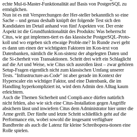
echte Mul-ti-Master-Funktionalität auf Basis von PostgreSQL zu
ermöglichen.
Nun ist es mit Versprechungen der Her-steller bekanntlich so eine
Sache – und genau deshalb knüpft der folgende Test sich den
Kandidaten im Detail anhand von fünf Aspekten vor. Der erste
Aspekt ist die Grundfunktionalität des Produkts: Was beherrscht
Citus, wie gut implemen-tiert es das klassische PostgreSQL-Proto-
koll und wo ergeben sich etwaige Proble-me? In Runde zwei geht
es dann um einen der wichtigsten Faktoren im Kon-text von
Datenbanken, nämlich die Kon-sistenz der abgelegten Daten und
die Si-cherheit von Transaktionen. Schritt drei wirft ein Schlaglicht
auf die Art und Weise, wie Citus sich ausrollen lässt – zwar gehören
Setup-Fragen eigentlich nicht zum klassischen Umfang unserer
Tests. "Infrastructure-as-Code" ist aber gerade im Kontext der
Hyperscaler ein wichtiger Faktor, und eine Datenbank, die im
Handling hyperkompliziert ist, wird dem Admin den Alltag kaum
erleichtern.
Auch die Themen Sicherheit und Compli-ance dürfen natürlich
nicht fehlen, also wie sich eine Citus-Installation gegen Angriffe
absichern lässt und inwiefern Citus dem Administrator hier unter die
Arme greift. Der fünfte und letzte Schritt schließlich geht auf die
Performance ein, wobei sowohl die insgesamt verfügbare
Bandbreite als auch die Latenz für kleine Schreibopera-tionen eine
Rolle spielen.