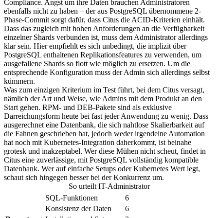
Compliance. Angst um ihre Daten brauchen Administratoren
ebenfalls nicht zu haben – der aus PostgreSQL übernommene 2-
Phase-Commit sorgt dafür, dass Citus die ACID-Kriterien einhält.
Dass das zugleich mit hohen Anforderungen an die Verfügbarkeit
einzelner Shards verbunden ist, muss dem Administrator allerdings
klar sein. Hier empfiehlt es sich unbedingt, die implizit über
PostgreSQL enthaltenen Replikationsfeatures zu verwenden, um
ausgefallene Shards so flott wie möglich zu ersetzen. Um die
entsprechende Konfiguration muss der Admin sich allerdings selbst
kümmern.
Was zum einzigen Kriterium im Test führt, bei dem Citus versagt,
nämlich der Art und Weise, wie Admins mit dem Produkt an den
Start gehen. RPM- und DEB-Pakete sind als exklusive
Darreichungsform heute bei fast jeder Anwendung zu wenig. Dass
ausgerechnet eine Datenbank, die sich nahtlose Skalierbarkeit auf
die Fahnen geschrieben hat, jedoch weder irgendeine Automation
hat noch mit Kubernetes-Integration daherkommt, ist beinahe
grotesk und inakzeptabel. Wer diese Mühen nicht scheut, findet in
Citus eine zuverlässige, mit PostgreSQL vollständig kompatible
Datenbank. Wer auf einfache Setups oder Kubernetes Wert legt,
schaut sich hingegen besser bei der Konkurrenz um.
So urteilt IT-Administrator
SQL-Funktionen
6
Konsistenz der Daten
6