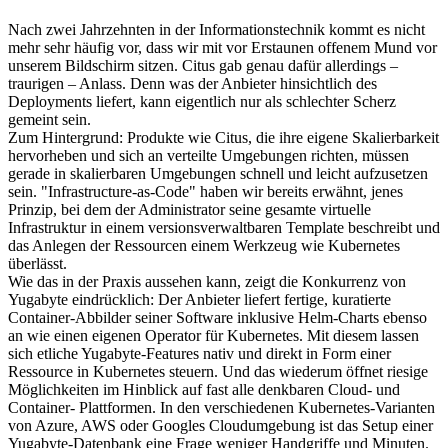
Nach zwei Jahrzehnten in der Informationstechnik kommt es nicht
mehr sehr häufig vor, dass wir mit vor Erstaunen offenem Mund vor
unserem Bildschirm sitzen. Citus gab genau dafür allerdings –
traurigen – Anlass. Denn was der Anbieter hinsichtlich des
Deployments liefert, kann eigentlich nur als schlechter Scherz
gemeint sein.
Zum Hintergrund: Produkte wie Citus, die ihre eigene Skalierbarkeit
hervorheben und sich an verteilte Umgebungen richten, müssen
gerade in skalierbaren Umgebungen schnell und leicht aufzusetzen
sein. "Infrastructure-as-Code" haben wir bereits erwähnt, jenes
Prinzip, bei dem der Administrator seine gesamte virtuelle
Infrastruktur in einem versionsverwaltbaren Template beschreibt und
das Anlegen der Ressourcen einem Werkzeug wie Kubernetes
überlässt.
Wie das in der Praxis aussehen kann, zeigt die Konkurrenz von
Yugabyte eindrücklich: Der Anbieter liefert fertige, kuratierte
Container-Abbilder seiner Software inklusive Helm-Charts ebenso
an wie einen eigenen Operator für Kubernetes. Mit diesem lassen
sich etliche Yugabyte-Features nativ und direkt in Form einer
Ressource in Kubernetes steuern. Und das wiederum öffnet riesige
Möglichkeiten im Hinblick auf fast alle denkbaren Cloud- und
Container- Plattformen. In den verschiedenen Kubernetes-Varianten
von Azure, AWS oder Googles Cloudumgebung ist das Setup einer
Yugabyte-Datenbank eine Frage weniger Handgriffe und Minuten.