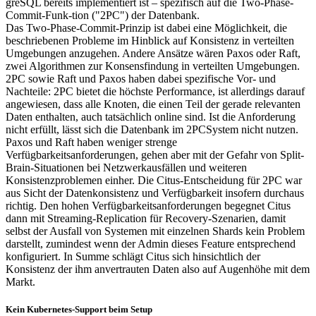
greSQL bereits implementiert ist – spezifisch auf die Two-Phase-
Commit-Funk-tion ("2PC") der Datenbank.
Das Two-Phase-Commit-Prinzip ist dabei eine Möglichkeit, die
beschriebenen Probleme im Hinblick auf Konsistenz in verteilten
Umgebungen anzugehen. Andere Ansätze wären Paxos oder Raft,
zwei Algorithmen zur Konsensfindung in verteilten Umgebungen.
2PC sowie Raft und Paxos haben dabei spezifische Vor- und
Nachteile: 2PC bietet die höchste Performance, ist allerdings darauf
angewiesen, dass alle Knoten, die einen Teil der gerade relevanten
Daten enthalten, auch tatsächlich online sind. Ist die Anforderung
nicht erfüllt, lässt sich die Datenbank im 2PCSystem nicht nutzen.
Paxos und Raft haben weniger strenge
Verfügbarkeitsanforderungen, gehen aber mit der Gefahr von Split-
Brain-Situationen bei Netzwerkausfällen und weiteren
Konsistenzproblemen einher. Die Citus-Entscheidung für 2PC war
aus Sicht der Datenkonsistenz und Verfügbarkeit insofern durchaus
richtig. Den hohen Verfügbarkeitsanforderungen begegnet Citus
dann mit Streaming-Replication für Recovery-Szenarien, damit
selbst der Ausfall von Systemen mit einzelnen Shards kein Problem
darstellt, zumindest wenn der Admin dieses Feature entsprechend
konfiguriert. In Summe schlägt Citus sich hinsichtlich der
Konsistenz der ihm anvertrauten Daten also auf Augenhöhe mit dem
Markt.
Kein Kubernetes-Support beim Setup