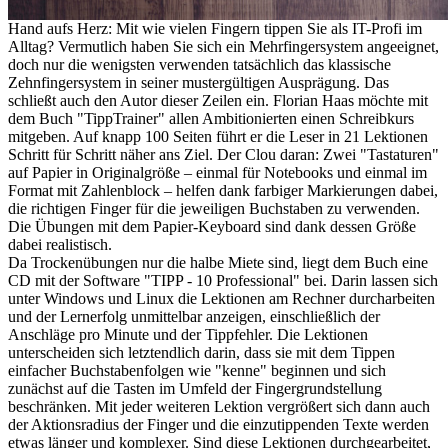
Hand aufs Herz: Mit wie vielen Fingern tippen Sie als IT-Profi im
Alltag? Vermutlich haben Sie sich ein Mehrfingersystem angeeignet,
doch nur die wenigsten verwenden tatsächlich das klassische
Zehnfingersystem in seiner mustergültigen Ausprägung. Das
schließt auch den Autor dieser Zeilen ein. Florian Haas möchte mit
dem Buch "TippTrainer" allen Ambitionierten einen Schreibkurs
mitgeben. Auf knapp 100 Seiten führt er die Leser in 21 Lektionen
Schritt für Schritt näher ans Ziel. Der Clou daran: Zwei "Tastaturen"
auf Papier in Originalgröße – einmal für Notebooks und einmal im
Format mit Zahlenblock – helfen dank farbiger Markierungen dabei,
die richtigen Finger für die jeweiligen Buchstaben zu verwenden.
Die Übungen mit dem Papier-Keyboard sind dank dessen Größe
dabei realistisch.
Da Trockenübungen nur die halbe Miete sind, liegt dem Buch eine
CD mit der Software "TIPP - 10 Professional" bei. Darin lassen sich
unter Windows und Linux die Lektionen am Rechner durcharbeiten
und der Lernerfolg unmittelbar anzeigen, einschließlich der
Anschläge pro Minute und der Tippfehler. Die Lektionen
unterscheiden sich letztendlich darin, dass sie mit dem Tippen
einfacher Buchstabenfolgen wie "kenne" beginnen und sich
zunächst auf die Tasten im Umfeld der Fingergrundstellung
beschränken. Mit jeder weiteren Lektion vergrößert sich dann auch
der Aktionsradius der Finger und die einzutippenden Texte werden
etwas länger und komplexer. Sind diese Lektionen durchgearbeitet,