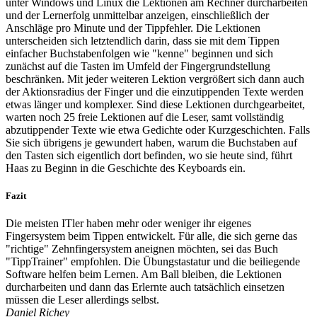
unter Windows und Linux die Lektionen am Rechner durcharbeiten
und der Lernerfolg unmittelbar anzeigen, einschließlich der
Anschläge pro Minute und der Tippfehler. Die Lektionen
unterscheiden sich letztendlich darin, dass sie mit dem Tippen
einfacher Buchstabenfolgen wie "kenne" beginnen und sich
zunächst auf die Tasten im Umfeld der Fingergrundstellung
beschränken. Mit jeder weiteren Lektion vergrößert sich dann auch
der Aktionsradius der Finger und die einzutippenden Texte werden
etwas länger und komplexer. Sind diese Lektionen durchgearbeitet,
warten noch 25 freie Lektionen auf die Leser, samt vollständig
abzutippender Texte wie etwa Gedichte oder Kurzgeschichten. Falls
Sie sich übrigens je gewundert haben, warum die Buchstaben auf
den Tasten sich eigentlich dort befinden, wo sie heute sind, führt
Haas zu Beginn in die Geschichte des Keyboards ein.
Fazit
Die meisten ITler haben mehr oder weniger ihr eigenes
Fingersystem beim Tippen entwickelt. Für alle, die sich gerne das
"richtige" Zehnfingersystem aneignen möchten, sei das Buch
"TippTrainer" empfohlen. Die Übungstastatur und die beiliegende
Software helfen beim Lernen. Am Ball bleiben, die Lektionen
durcharbeiten und dann das Erlernte auch tatsächlich einsetzen
müssen die Leser allerdings selbst.
Daniel Richey