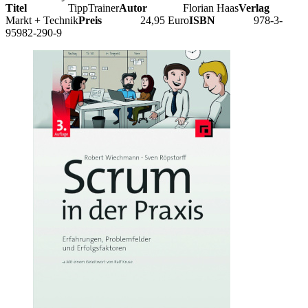
Titel
TippTrainer
Autor
Florian Haas
Verlag
Markt + Technik
Preis
24,95 Euro
ISBN
978-3-
95982-290-9