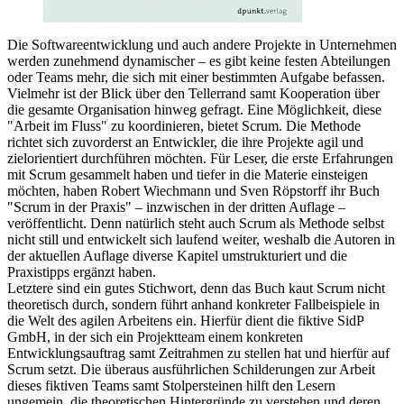
Die Softwareentwicklung und auch andere Projekte in Unternehmen
werden zunehmend dynamischer – es gibt keine festen Abteilungen
oder Teams mehr, die sich mit einer bestimmten Aufgabe befassen.
Vielmehr ist der Blick über den Tellerrand samt Kooperation über
die gesamte Organisation hinweg gefragt. Eine Möglichkeit, diese
"Arbeit im Fluss" zu koordinieren, bietet Scrum. Die Methode
richtet sich zuvorderst an Entwickler, die ihre Projekte agil und
zielorientiert durchführen möchten. Für Leser, die erste Erfahrungen
mit Scrum gesammelt haben und tiefer in die Materie einsteigen
möchten, haben Robert Wiechmann und Sven Röpstorff ihr Buch
"Scrum in der Praxis" – inzwischen in der dritten Auflage –
veröffentlicht. Denn natürlich steht auch Scrum als Methode selbst
nicht still und entwickelt sich laufend weiter, weshalb die Autoren in
der aktuellen Auflage diverse Kapitel umstrukturiert und die
Praxistipps ergänzt haben.
Letztere sind ein gutes Stichwort, denn das Buch kaut Scrum nicht
theoretisch durch, sondern führt anhand konkreter Fallbeispiele in
die Welt des agilen Arbeitens ein. Hierfür dient die fiktive SidP
GmbH, in der sich ein Projektteam einem konkreten
Entwicklungsauftrag samt Zeitrahmen zu stellen hat und hierfür auf
Scrum setzt. Die überaus ausführlichen Schilderungen zur Arbeit
dieses fiktiven Teams samt Stolpersteinen hilft den Lesern
ungemein, die theoretischen Hintergründe zu verstehen und deren