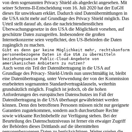
von dem sogenannten Privacy Shield als abgedeckt angesehen. Mit
seiner Schrems-II-Entscheidung vom 16. Juli 2020 hat der EuGH
dieses für unwirksam erklärt. Dadurch sind Datenübermittlungen in
die USA nicht mehr auf Grundlage des Privacy Shield möglich. Das
Urteil stellt darauf ab, dass die nachrichtendienstlichen
Überwachungsgesetze in den USA die Möglichkeit vorsehen, auf
geschützte Daten zuzugreifen. Insbesondere die großen
Internetkonzerne seien verpflichtet, den US-Behörden die Daten
zugänglich zu machen.
Gibt es denn gar keine Möglichkeit mehr, rechtskonform
personenbezogene Daten in die USA zu übermitteln
beziehungsweise Public-Cloud-Angebote von
amerikanischen Anbietern zu nutzen?
Auch wenn ein Teil der Datenübertragung in die USA auf
Grundlage des Privacy- Shield-Urteils nun unrechtmäßig ist, bleibt
eine Datenübertragung, unter Verwendung der von der Kommission
erarbeiteten sogenannten Standardvertragsklauseln, weiterhin
grundsätzlich möglich. Fraglich ist jedoch, ob die hohen
Anforderungen des europäischen Datenschutzes im Fall der
Datenübertragung in die USA überhaupt gewährleistet werden
können. Denn den betroffenen Personen müssen nicht nur geeignete
Garantien zugutekommen, sondern auch durchsetzbare Rechte
sowie wirksame Rechtsbehelfe zur Verfügung stehen. Bei der
Beurteilung des Datenschutzniveaus ist ferner ein etwaiger Zugriff
der Behörden dieses Drittlands auf die übermittelten
personenbezogenen Daten zu berücksichtigen. Weiter spielen die