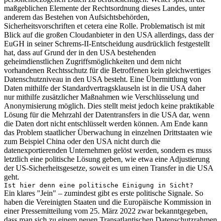
maßgeblichen Elemente der Rechtsordnung dieses Landes, unter
anderem das Bestehen von Aufsichtsbehörden,
Sicherheitsvorschriften et cetera eine Rolle. Problematisch ist mit
Blick auf die großen Cloudanbieter in den USA allerdings, dass der
EuGH in seiner Schrems-II-Entscheidung ausdrücklich festgestellt
hat, dass auf Grund der in den USA bestehenden
geheimdienstlichen Zugriffsmöglichkeiten und dem nicht
vorhandenen Rechtsschutz für die Betroffenen kein gleichwertiges
Datenschutzniveau in den USA besteht. Eine Übermittlung von
Daten mithilfe der Standardvertragsklauseln ist in die USA daher
nur mithilfe zusätzlicher Maßnahmen wie Verschlüsselung und
Anonymisierung möglich. Dies stellt meist jedoch keine praktikable
Lösung für die Mehrzahl der Datentransfers in die USA dar, wenn
die Daten dort nicht entschlüsselt werden können. Am Ende kann
das Problem staatlicher Überwachung in einzelnen Drittstaaten wie
zum Beispiel China oder den USA nicht durch die
datenexportierenden Unternehmen gelöst werden, sondern es muss
letztlich eine politische Lösung geben, wie etwa eine Adjustierung
der US-Sicherheitsgesetze, soweit es um einen Transfer in die USA
geht.
Ist hier denn eine politische Einigung in Sicht?
Ein klares "Jein" – zumindest gibt es erste politische Signale. So
haben die Vereinigten Staaten und die Europäische Kommission in
einer Pressemitteilung vom 25. März 2022 zwar bekanntgegeben,
dass man sich zu einem neuen Transatlantischen Datenschutzrahmen