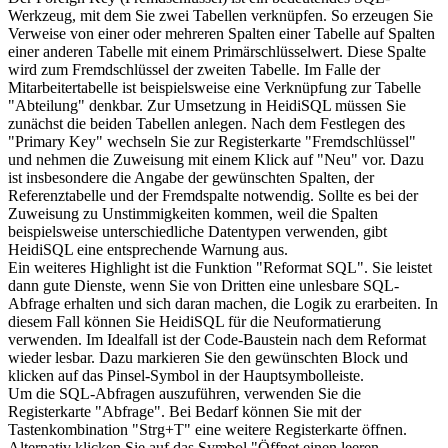
Werkzeug, mit dem Sie zwei Tabellen verknüpfen. So erzeugen Sie
Verweise von einer oder mehreren Spalten einer Tabelle auf Spalten
einer anderen Tabelle mit einem Primärschlüsselwert. Diese Spalte
wird zum Fremdschlüssel der zweiten Tabelle. Im Falle der
Mitarbeitertabelle ist beispielsweise eine Verknüpfung zur Tabelle
"Abteilung" denkbar. Zur Umsetzung in HeidiSQL müssen Sie
zunächst die beiden Tabellen anlegen. Nach dem Festlegen des
"Primary Key" wechseln Sie zur Registerkarte "Fremdschlüssel"
und nehmen die Zuweisung mit einem Klick auf "Neu" vor. Dazu
ist insbesondere die Angabe der gewünschten Spalten, der
Referenztabelle und der Fremdspalte notwendig. Sollte es bei der
Zuweisung zu Unstimmigkeiten kommen, weil die Spalten
beispielsweise unterschiedliche Datentypen verwenden, gibt
HeidiSQL eine entsprechende Warnung aus.
Ein weiteres Highlight ist die Funktion "Reformat SQL". Sie leistet
dann gute Dienste, wenn Sie von Dritten eine unlesbare SQL-
Abfrage erhalten und sich daran machen, die Logik zu erarbeiten. In
diesem Fall können Sie HeidiSQL für die Neuformatierung
verwenden. Im Idealfall ist der Code-Baustein nach dem Reformat
wieder lesbar. Dazu markieren Sie den gewünschten Block und
klicken auf das Pinsel-Symbol in der Hauptsymbolleiste.
Um die SQL-Abfragen auszuführen, verwenden Sie die
Registerkarte "Abfrage". Bei Bedarf können Sie mit der
Tastenkombination "Strg+T" eine weitere Registerkarte öffnen.
Alternativ klicken Sie auf das Symbol "Öffnet einen leeren