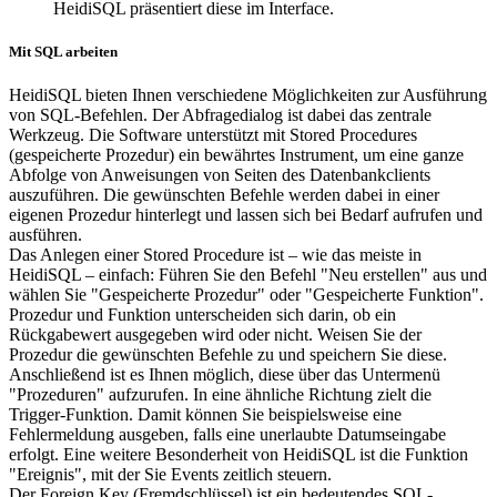
HeidiSQL präsentiert diese im Interface.
Mit SQL arbeiten
HeidiSQL bieten Ihnen verschiedene Möglichkeiten zur Ausführung
von SQL-Befehlen. Der Abfragedialog ist dabei das zentrale
Werkzeug. Die Software unterstützt mit Stored Procedures
(gespeicherte Prozedur) ein bewährtes Instrument, um eine ganze
Abfolge von Anweisungen von Seiten des Datenbankclients
auszuführen. Die gewünschten Befehle werden dabei in einer
eigenen Prozedur hinterlegt und lassen sich bei Bedarf aufrufen und
ausführen.
Das Anlegen einer Stored Procedure ist – wie das meiste in
HeidiSQL – einfach: Führen Sie den Befehl "Neu erstellen" aus und
wählen Sie "Gespeicherte Prozedur" oder "Gespeicherte Funktion".
Prozedur und Funktion unterscheiden sich darin, ob ein
Rückgabewert ausgegeben wird oder nicht. Weisen Sie der
Prozedur die gewünschten Befehle zu und speichern Sie diese.
Anschließend ist es Ihnen möglich, diese über das Untermenü
"Prozeduren" aufzurufen. In eine ähnliche Richtung zielt die
Trigger-Funktion. Damit können Sie beispielsweise eine
Fehlermeldung ausgeben, falls eine unerlaubte Datumseingabe
erfolgt. Eine weitere Besonderheit von HeidiSQL ist die Funktion
"Ereignis", mit der Sie Events zeitlich steuern.
Der Foreign Key (Fremdschlüssel) ist ein bedeutendes SQL-