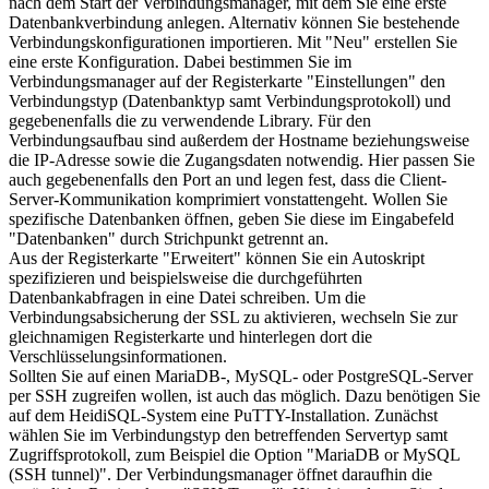
nach dem Start der Verbindungsmanager, mit dem Sie eine erste
Datenbankverbindung anlegen. Alternativ können Sie bestehende
Verbindungskonfigurationen importieren. Mit "Neu" erstellen Sie
eine erste Konfiguration. Dabei bestimmen Sie im
Verbindungsmanager auf der Registerkarte "Einstellungen" den
Verbindungstyp (Datenbanktyp samt Verbindungsprotokoll) und
gegebenenfalls die zu verwendende Library. Für den
Verbindungsaufbau sind außerdem der Hostname beziehungsweise
die IP-Adresse sowie die Zugangsdaten notwendig. Hier passen Sie
auch gegebenenfalls den Port an und legen fest, dass die Client-
Server-Kommunikation komprimiert vonstattengeht. Wollen Sie
spezifische Datenbanken öffnen, geben Sie diese im Eingabefeld
"Datenbanken" durch Strichpunkt getrennt an.
Aus der Registerkarte "Erweitert" können Sie ein Autoskript
spezifizieren und beispielsweise die durchgeführten
Datenbankabfragen in eine Datei schreiben. Um die
Verbindungsabsicherung der SSL zu aktivieren, wechseln Sie zur
gleichnamigen Registerkarte und hinterlegen dort die
Verschlüsselungsinformationen.
Sollten Sie auf einen MariaDB-, MySQL- oder PostgreSQL-Server
per SSH zugreifen wollen, ist auch das möglich. Dazu benötigen Sie
auf dem HeidiSQL-System eine PuTTY-Installation. Zunächst
wählen Sie im Verbindungstyp den betreffenden Servertyp samt
Zugriffsprotokoll, zum Beispiel die Option "MariaDB or MySQL
(SSH tunnel)". Der Verbindungsmanager öffnet daraufhin die