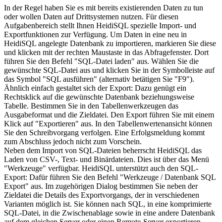
In der Regel haben Sie es mit bereits existierenden Daten zu tun
oder wollen Daten auf Drittsystemen nutzen. Für diesen
Aufgabenbereich stellt Ihnen HeidiSQL spezielle Import- und
Exportfunktionen zur Verfügung. Um Daten in eine neu in
HeidiSQL angelegte Datenbank zu importieren, markieren Sie diese
und klicken mit der rechten Maustaste in das Abfragefenster. Dort
führen Sie den Befehl "SQL-Datei laden" aus. Wählen Sie die
gewünschte SQL-Datei aus und klicken Sie in der Symbolleiste auf
das Symbol "SQL ausführen" (alternativ betätigen Sie "F9").
Ähnlich einfach gestaltet sich der Export: Dazu genügt ein
Rechtsklick auf die gewünschte Datenbank beziehungsweise
Tabelle. Bestimmen Sie in den Tabellenwerkzeugen das
Ausgabeformat und die Zieldatei. Den Export führen Sie mit einem
Klick auf "Exportieren" aus. In den Tabellenwertenansicht können
Sie den Schreibvorgang verfolgen. Eine Erfolgsmeldung kommt
zum Abschluss jedoch nicht zum Vorschein.
Neben dem Import von SQL-Dateien beherrscht HeidiSQL das
Laden von CSV-, Text- und Binärdateien. Dies ist über das Menü
"Werkzeuge" verfügbar. HeidiSQL unterstützt auch den SQL-
Export: Dafür führen Sie den Befehl "Werkzeuge / Datenbank SQL
Export" aus. Im zugehörigen Dialog bestimmen Sie neben der
Zieldatei die Details des Exportvorgangs, der in verschiedenen
Varianten möglich ist. Sie können nach SQL, in eine komprimierte
SQL-Datei, in die Zwischenablage sowie in eine andere Datenbank
auf dem gleichen Server oder einen Remote-Server exportieren.