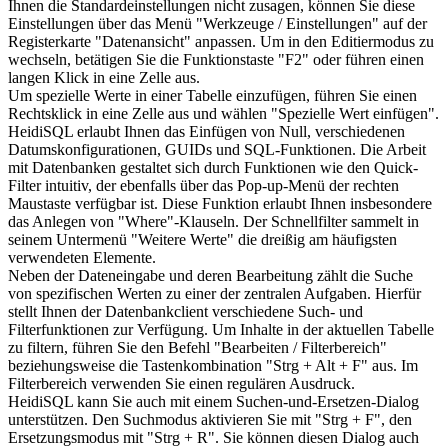
Ihnen die Standardeinstellungen nicht zusagen, können Sie diese
Einstellungen über das Menü "Werkzeuge / Einstellungen" auf der
Registerkarte "Datenansicht" anpassen. Um in den Editiermodus zu
wechseln, betätigen Sie die Funktionstaste "F2" oder führen einen
langen Klick in eine Zelle aus.
Um spezielle Werte in einer Tabelle einzufügen, führen Sie einen
Rechtsklick in eine Zelle aus und wählen "Spezielle Wert einfügen".
HeidiSQL erlaubt Ihnen das Einfügen von Null, verschiedenen
Datumskonfigurationen, GUIDs und SQL-Funktionen. Die Arbeit
mit Datenbanken gestaltet sich durch Funktionen wie den Quick-
Filter intuitiv, der ebenfalls über das Pop-up-Menü der rechten
Maustaste verfügbar ist. Diese Funktion erlaubt Ihnen insbesondere
das Anlegen von "Where"-Klauseln. Der Schnellfilter sammelt in
seinem Untermenü "Weitere Werte" die dreißig am häufigsten
verwendeten Elemente.
Neben der Dateneingabe und deren Bearbeitung zählt die Suche
von spezifischen Werten zu einer der zentralen Aufgaben. Hierfür
stellt Ihnen der Datenbankclient verschiedene Such- und
Filterfunktionen zur Verfügung. Um Inhalte in der aktuellen Tabelle
zu filtern, führen Sie den Befehl "Bearbeiten / Filterbereich"
beziehungsweise die Tastenkombination "Strg + Alt + F" aus. Im
Filterbereich verwenden Sie einen regulären Ausdruck.
HeidiSQL kann Sie auch mit einem Suchen-und-Ersetzen-Dialog
unterstützen. Den Suchmodus aktivieren Sie mit "Strg + F", den
Ersetzungsmodus mit "Strg + R". Sie können diesen Dialog auch