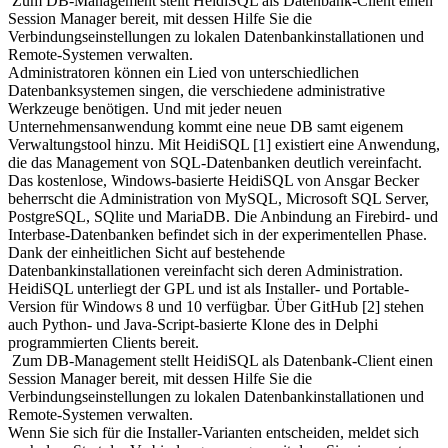
Zum DB-Management stellt HeidiSQL als Datenbank-Client einen
Session Manager bereit, mit dessen Hilfe Sie die
Verbindungseinstellungen zu lokalen Datenbankinstallationen und
Remote-Systemen verwalten.
Administratoren können ein Lied von unterschiedlichen
Datenbanksystemen singen, die verschiedene administrative
Werkzeuge benötigen. Und mit jeder neuen
Unternehmensanwendung kommt eine neue DB samt eigenem
Verwaltungstool hinzu. Mit HeidiSQL [1] existiert eine Anwendung,
die das Management von SQL-Datenbanken deutlich vereinfacht.
Das kostenlose, Windows-basierte HeidiSQL von Ansgar Becker
beherrscht die Administration von MySQL, Microsoft SQL Server,
PostgreSQL, SQlite und MariaDB. Die Anbindung an Firebird- und
Interbase-Datenbanken befindet sich in der experimentellen Phase.
Dank der einheitlichen Sicht auf bestehende
Datenbankinstallationen vereinfacht sich deren Administration.
HeidiSQL unterliegt der GPL und ist als Installer- und Portable-
Version für Windows 8 und 10 verfügbar. Über GitHub [2] stehen
auch Python- und Java-Script-basierte Klone des in Delphi
programmierten Clients bereit.
Zum DB-Management stellt HeidiSQL als Datenbank-Client einen
Session Manager bereit, mit dessen Hilfe Sie die
Verbindungseinstellungen zu lokalen Datenbankinstallationen und
Remote-Systemen verwalten.
Wenn Sie sich für die Installer-Varianten entscheiden, meldet sich