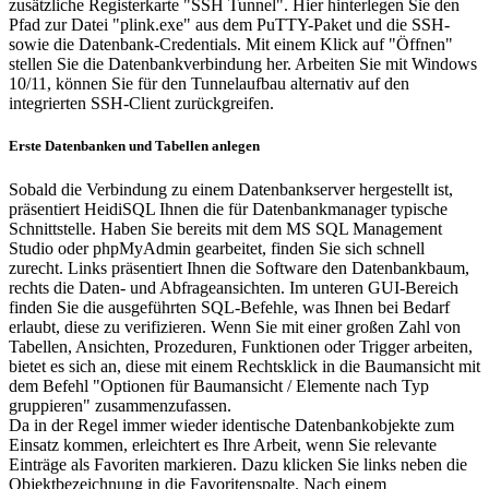
zusätzliche Registerkarte "SSH Tunnel". Hier hinterlegen Sie den
Pfad zur Datei "plink.exe" aus dem PuTTY-Paket und die SSH-
sowie die Datenbank-Credentials. Mit einem Klick auf "Öffnen"
stellen Sie die Datenbankverbindung her. Arbeiten Sie mit Windows
10/11, können Sie für den Tunnelaufbau alternativ auf den
integrierten SSH-Client zurückgreifen.
Erste Datenbanken und Tabellen anlegen
Sobald die Verbindung zu einem Datenbankserver hergestellt ist,
präsentiert HeidiSQL Ihnen die für Datenbankmanager typische
Schnittstelle. Haben Sie bereits mit dem MS SQL Management
Studio oder phpMyAdmin gearbeitet, finden Sie sich schnell
zurecht. Links präsentiert Ihnen die Software den Datenbankbaum,
rechts die Daten- und Abfrageansichten. Im unteren GUI-Bereich
finden Sie die ausgeführten SQL-Befehle, was Ihnen bei Bedarf
erlaubt, diese zu verifizieren. Wenn Sie mit einer großen Zahl von
Tabellen, Ansichten, Prozeduren, Funktionen oder Trigger arbeiten,
bietet es sich an, diese mit einem Rechtsklick in die Baumansicht mit
dem Befehl "Optionen für Baumansicht / Elemente nach Typ
gruppieren" zusammenzufassen.
Da in der Regel immer wieder identische Datenbankobjekte zum
Einsatz kommen, erleichtert es Ihre Arbeit, wenn Sie relevante
Einträge als Favoriten markieren. Dazu klicken Sie links neben die
Objektbezeichnung in die Favoritenspalte. Nach einem