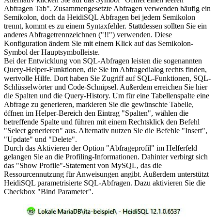
Abfragen Tab". Zusammengesetzte Abfragen verwenden häufig ein
Semikolon, doch da HeidiSQL Abfragen bei jedem Semikolon
trennt, kommt es zu einem Syntaxfehler. Stattdessen sollten Sie ein
anderes Abfragetrennzeichnen ("!!") verwenden. Diese
Konfiguration ändern Sie mit einem Klick auf das Semikolon-
Symbol der Hauptsymbolleiste.
Bei der Entwicklung von SQL-Abfragen leisten die sogenannten
Query-Helper-Funktionen, die Sie im Abfragedialog rechts finden,
wertvolle Hilfe. Dort haben Sie Zugriff auf SQL-Funktionen, SQL-
Schlüsselwörter und Code-Schnipsel. Außerdem erreichen Sie hier
die Spalten und die Query-History. Um für eine Tabellenspalte eine
Abfrage zu generieren, markieren Sie die gewünschte Tabelle,
öffnen im Helper-Bereich den Eintrag "Spalten", wählen die
betreffende Spalte und führen mit einem Rechtsklick den Befehl
"Select generieren" aus. Alternativ nutzen Sie die Befehle "Insert",
"Update" und "Delete".
Durch das Aktivieren der Option "Abfrageprofil" im Helferfeld
gelangen Sie an die Profiling-Informationen. Dahinter verbirgt sich
das "Show Profile"-Statement von MySQL, das die
Ressourcennutzung für Anweisungen angibt. Außerdem unterstützt
HeidiSQL parametrisierte SQL-Abfragen. Dazu aktivieren Sie die
Checkbox "Bind Parameter".