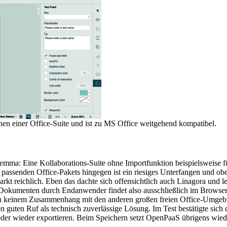
onen einer Office-Suite und ist zu MS Office weitgehend kompatibel.
ma: Eine Kollaborations-Suite ohne Importfunktion beispielsweise fü
assenden Office-Pakets hingegen ist ein riesiges Unterfangen und obe
rkt reichlich. Eben das dachte sich offensichtlich auch Linagora un
n Dokumenten durch Endanwender findet also ausschließlich im Browser 
r in keinem Zusammenhang mit den anderen großen freien Office-Umgeb
nen guten Ruf als technisch zuverlässige Lösung. Im Test bestätigte sic
oder wieder exportieren. Beim Speichern setzt OpenPaaS übrigens wieder