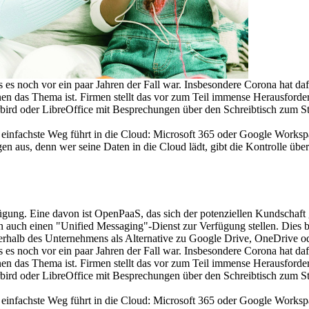
s es noch vor ein paar Jahren der Fall war. Insbesondere Corona hat daf
nen das Thema ist. Firmen stellt das vor zum Teil immense Herausfo
bird oder LibreOffice mit Besprechungen über den Schreibtisch zum St
 einfachste Weg führt in die Cloud: Microsoft 365 oder Google Worksp
n aus, denn wer seine Daten in die Cloud lädt, gibt die Kontrolle übe
ügung. Eine davon ist OpenPaaS, das sich der potenziellen Kundschaft g
uch einen "Unified Messaging"-Dienst zur Verfügung stellen. Dies brin
nerhalb des Unternehmens als Alternative zu Google Drive, OneDrive o
s es noch vor ein paar Jahren der Fall war. Insbesondere Corona hat daf
nen das Thema ist. Firmen stellt das vor zum Teil immense Herausfo
bird oder LibreOffice mit Besprechungen über den Schreibtisch zum St
 einfachste Weg führt in die Cloud: Microsoft 365 oder Google Worksp