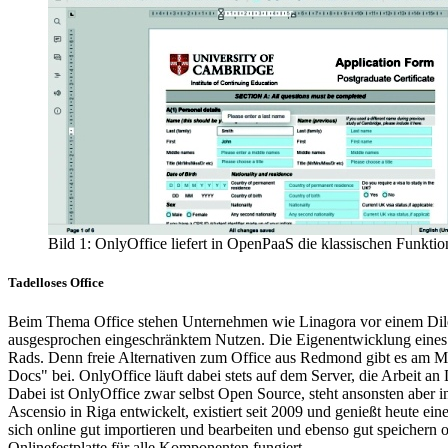
Bild 1: OnlyOffice liefert in OpenPaaS die klassischen Funkti
Tadelloses Office
Beim Thema Office stehen Unternehmen wie Linagora vor einem Dilem
ausgesprochen eingeschränktem Nutzen. Die Eigenentwicklung eines p
Rads. Denn freie Alternativen zum Office aus Redmond gibt es am Ma
Docs" bei. OnlyOffice läuft dabei stets auf dem Server, die Arbeit a
Dabei ist OnlyOffice zwar selbst Open Source, steht ansonsten abe
Ascensio in Riga entwickelt, existiert seit 2009 und genießt heute ei
sich online gut importieren und bearbeiten und ebenso gut speichern 
Onlinefestplatte für alle Komponenten fungiert.