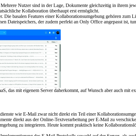
Mehrere Nutzer sind in der Lage, Dokumente gleichzeitig in ihrem jew
tatsächliche Kollaboration überhaupt erst ermöglicht.
atzer. Die basalen Features einer Kollaborationsumgebung gehören zu
enen Dateispeichers, der zudem perfekt an Only Office angepasst ist, tun
aaS, das mit eigenem Server daherkommt, auf Wunsch aber auch mit ext
ienste wie E-Mail zwar nicht direkt ein Teil einer Kollaborationsumgeb
kumente direkt aus der Online-Textverarbeitung per E-Mail zu verschicke
nsumgebung zu integrieren. Heute kommt praktisch keine Kollaborations
mplementierung des E-Mail-Protokolls sowohl auf der Server- als auch