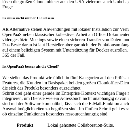
lösen die großen Cloudanbieter aus den USA vielerorts auch Unbehage
Frage.
Es muss nicht immer Cloud sein
Als Alternative stehen Anwendungen mit lokaler Installation zur Verf
OpenPaaS neben klassischer kollektiver Arbeit an Office-Dokumenten a
videogestützte Meetings sowie einen sicheren Transfer von Daten in
Das Beste daran ist laut Hersteller aber gar nicht der Funktionsumfa
auf einem beliebigen System mit Unterstützung für Docker ausrollen
365 der Fall.
Ist OpenPaaS besser als die Cloud?
Wir stellen das Produkt wie üblich in fünf Kategorien auf den Prüfst
Features, die Kunden im Basispaket bei den großen Cloudoffice-Diens
die sich das Produkt besonders auszeichnet.
Schritt drei geht einer gerade im Enterprise-Kontext wichtigen Frag
integrieren, um Dienste wie ein Adressbuch nicht unabhängig davon 
sind mit der Software kompatibel, lässt sich die E-Mail-Funktion au
Auswahlmöglichkeiten zu begrüßen sind. Im fünften Schritt geht es s
ob einzelne Funktionen besonders ressourcenhungrig sind.
Produkt
Lokal gehostete Collaboration-Suite.