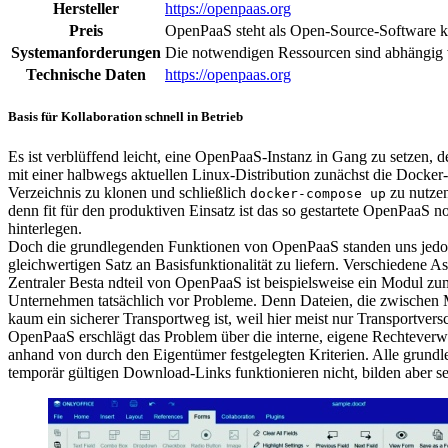
Hersteller
https://openpaas.org
Preis
OpenPaaS steht als Open-Source-Software k
Systemanforderungen
Die notwendigen Ressourcen sind abhängig 
Technische Daten
https://openpaas.org
Basis für Kollaboration schnell in Betrieb
Es ist verblüffend leicht, eine OpenPaaS-Instanz in Gang zu setzen, 
mit einer halbwegs aktuellen Linux-Distribution zunächst die Docke
Verzeichnis zu klonen und schließlich
zu nutzen
docker-compose up
denn fit für den produktiven Einsatz ist das so gestartete OpenPaaS
hinterlegen.
Doch die grundlegenden Funktionen von OpenPaaS standen uns jedoch z
gleichwertigen Satz an Basisfunktionalität zu liefern. Verschiedene A
Zentraler Besta ndteil von OpenPaaS ist beispielsweise ein Modul zum
Unternehmen tatsächlich vor Probleme. Denn Dateien, die zwischen Mi
kaum ein sicherer Transportweg ist, weil hier meist nur Transportver
OpenPaaS erschlägt das Problem über die interne, eigene Rechteverw
anhand von durch den Eigentümer festgelegten Kriterien. Alle grund
temporär gültigen Download-Links funktionieren nicht, bilden aber s