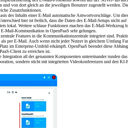
 und von dort gleich an die jeweiligen Benutzer zugestellt werden. 
eiche Zusatzfunktionen.
is des Inhalts einer E-Mail automatische Antwortvorschläge. Um diese 
nterschied hier ist freilich, dass die Daten des E-Mail-Setups nicht a
ets lokal. Weitere schlaue Funktionen machen das E-Mail-Werkzeug hil
r E-Mail-Kommunikation in OpenPaaS sehr gelungen.
zentrale Features in die Kommunikationszentrale integriert sind. Prakt
sen als per E-Mail. Auch wenn nicht jeder Nutzer in gleichem Umfang Fa
tz im Enterprise-Umfeld erkämpft. OpenPaaS beendet diese Abhängigke
aaS-Client zu erreichen ist.
die Integration all der genannten Komponenten untereinander runden 
aboration, sondern sticht mit integrierten Videokonferenzen und den K