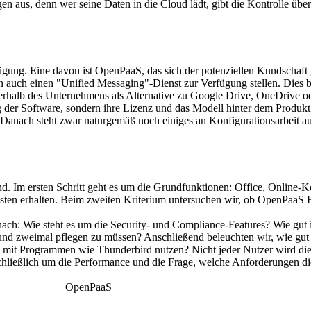
n aus, denn wer seine Daten in die Cloud lädt, gibt die Kontrolle übe
ügung. Eine davon ist OpenPaaS, das sich der potenziellen Kundschaft g
uch einen "Unified Messaging"-Dienst zur Verfügung stellen. Dies brin
nerhalb des Unternehmens als Alternative zu Google Drive, OneDrive o
ng der Software, sondern ihre Lizenz und das Modell hinter dem Produkt
. Danach steht zwar naturgemäß noch einiges an Konfigurationsarbeit 
and. Im ersten Schritt geht es um die Grundfunktionen: Office, Online-
ten erhalten. Beim zweiten Kriterium untersuchen wir, ob OpenPaaS Fu
e nach: Wie steht es um die Security- und Compliance-Features? Wie gu
und zweimal pflegen zu müssen? Anschließend beleuchten wir, wie gut
ch mit Programmen wie Thunderbird nutzen? Nicht jeder Nutzer wird di
chließlich um die Performance und die Frage, welche Anforderungen di
OpenPaaS