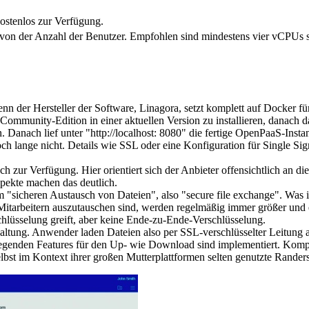
ostenlos zur Verfügung.
von der Anzahl der Benutzer. Empfohlen sind mindestens vier vCPUs 
denn der Hersteller der Software, Linagora, setzt komplett auf Docker f
r-Community-Edition in einer aktuellen Version zu installieren, dana
. Danach lief unter "http://localhost: 8080" die fertige OpenPaaS-Insta
 noch lange nicht. Details wie SSL oder eine Konfiguration für Single
ur Verfügung. Hier orientiert sich der Anbieter offensichtlich an die
spekte machen das deutlich.
 "sicheren Austausch von Dateien", also "secure file exchange". Was im
tarbeitern auszutauschen sind, werden regelmäßig immer größer und es
schlüsselung greift, aber keine Ende-zu-Ende-Verschlüsselung.
altung. Anwender laden Dateien also per SSL-verschlüsselter Leitung
legenden Features für den Up- wie Download sind implementiert. Komp
elbst im Kontext ihrer großen Mutterplattformen selten genutzte Rande