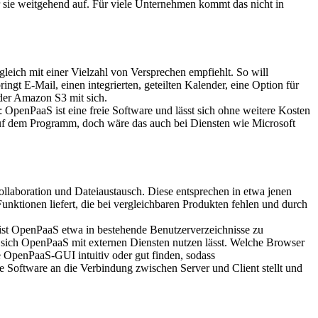
r sie weitgehend auf. Für viele Unternehmen kommt das nicht in
leich mit einer Vielzahl von Versprechen empfiehlt. So will
gt E-Mail, einen integrierten, geteilten Kalender, eine Option für
der Amazon S3 mit sich.
: OpenPaaS ist eine freie Software und lässt sich ohne weitere Kosten
auf dem Programm, doch wäre das auch bei Diensten wie Microsoft
Kollaboration und Dateiaustausch. Diese entsprechen in etwa jenen
nktionen liefert, die bei vergleichbaren Produkten fehlen und durch
t ist OpenPaaS etwa in bestehende Benutzerverzeichnisse zu
 sich OpenPaaS mit externen Diensten nutzen lässt. Welche Browser
e OpenPaaS-GUI intuitiv oder gut finden, sodass
e Software an die Verbindung zwischen Server und Client stellt und