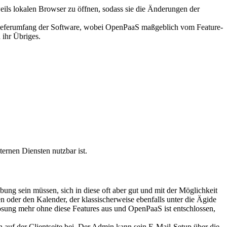
eils lokalen Browser zu öffnen, sodass sie die Änderungen der
m Lieferumfang der Software, wobei OpenPaaS maßgeblich vom Feature-
 ihr Übriges.
ernen Diensten nutzbar ist.
ung sein müssen, sich in diese oft aber gut und mit der Möglichkeit
n oder den Kalender, der klassischerweise ebenfalls unter die Ägide
lösung mehr ohne diese Features aus und OpenPaaS ist entschlossen,
 auf der Clientseite bei. Der Admin kann sein E-Mail-Setup über die