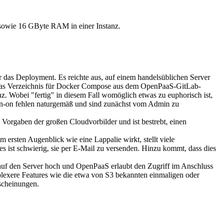
sowie 16 GByte RAM in einer Instanz.
ür das Deployment. Es reichte aus, auf einem handelsüblichen Server
ch das Verzeichnis für Docker Compose aus dem OpenPaaS-GitLab-
nz. Wobei "fertig" in diesem Fall womöglich etwas zu euphorisch ist,
 Sign-on fehlen naturgemäß und sind zunächst vom Admin zu
 Vorgaben der großen Cloudvorbilder und ist bestrebt, einen
 ersten Augenblick wie eine Lappalie wirkt, stellt viele
 ist schwierig, sie per E-Mail zu versenden. Hinzu kommt, dass dies
 auf den Server hoch und OpenPaaS erlaubt den Zugriff im Anschluss
lexere Features wie die etwa von S3 bekannten einmaligen oder
rscheinungen.