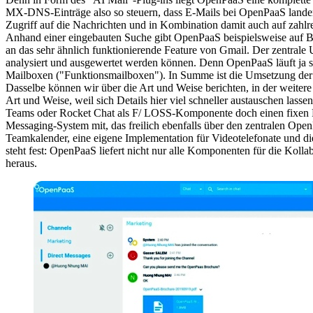
MX-DNS-Einträge also so steuern, dass E-Mails bei OpenPaaS landen
Zugriff auf die Nachrichten und in Kombination damit auch auf zahlr
Anhand einer eingebauten Suche gibt OpenPaaS beispielsweise auf Bas
an das sehr ähnlich funktionierende Feature von Gmail. Der zentrale U
analysiert und ausgewertet werden können. Denn OpenPaaS läuft ja st
Mailboxen ("Funktionsmailboxen"). In Summe ist die Umsetzung de
Dasselbe können wir über die Art und Weise berichten, in der weitere 
Art und Weise, weil sich Details hier viel schneller austauschen las
Teams oder Rocket Chat als F/ LOSS-Komponente doch einen fixen Pla
Messaging-System mit, das freilich ebenfalls über den zentralen OpenP
Teamkalender, eine eigene Implementation für Videotelefonate und 
steht fest: OpenPaaS liefert nicht nur alle Komponenten für die Koll
heraus.