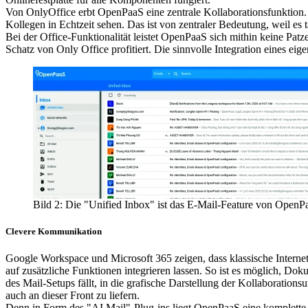
Von OnlyOffice erbt OpenPaaS eine zentrale Kollaborationsfunktion. 
Kollegen in Echtzeit sehen. Das ist von zentraler Bedeutung, weil es 
Bei der Office-Funktionalität leistet OpenPaaS sich mithin keine P
Schatz von Only Office profitiert. Die sinnvolle Integration eines eig
Bild 2: Die "Unified Inbox" ist das E-Mail-Feature von OpenP
Clevere Kommunikation
Google Workspace und Microsoft 365 zeigen, dass klassische Internetd
auf zusätzliche Funktionen integrieren lassen. So ist es möglich, Do
des Mail-Setups fällt, in die grafische Darstellung der Kollaboratio
auch an dieser Front zu liefern.
Denn in Form des "AI Mail"-Plug-ins liegt OpenPaaS eine komplette I