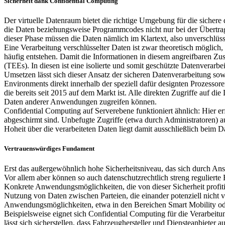
Sicherheit dank Confidential Computing
Der virtuelle Datenraum bietet die richtige Umgebung für die sicher
die Daten beziehungsweise Programmcodes nicht nur bei der Übertragun
dieser Phase müssen die Daten nämlich im Klartext, also unverschlüss
Eine Verarbeitung verschlüsselter Daten ist zwar theoretisch möglich
häufig entstehen. Damit die Informationen in diesem angreifbaren Zus
(TEEs). In diesen ist eine isolierte und somit geschützte Datenverar
Umsetzen lässt sich dieser Ansatz der sicheren Datenverarbeitung s
Environments direkt innerhalb der speziell dafür designten Prozessore
die bereits seit 2015 auf dem Markt ist. Alle direkten Zugriffe auf 
Daten anderer Anwendungen zugreifen können.
Confidential Computing auf Serverebene funktioniert ähnlich: Hier er
abgeschirmt sind. Unbefugte Zugriffe (etwa durch Administratoren) 
Hoheit über die verarbeiteten Daten liegt damit ausschließlich beim D
Vertrauenswürdiges Fundament
Erst das außergewöhnlich hohe Sicherheitsniveau, das sich durch Ansä
Vor allem aber können so auch datenschutzrechtlich streng regulierte 
Konkrete Anwendungsmöglichkeiten, die von dieser Sicherheit profi
Nutzung von Daten zwischen Parteien, die einander potenziell nicht 
Anwendungsmöglichkeiten, etwa in den Bereichen Smart Mobility oder 
Beispielsweise eignet sich Confidential Computing für die Verarbei
lässt sich sicherstellen, dass Fahrzeughersteller und Diensteanbieter 