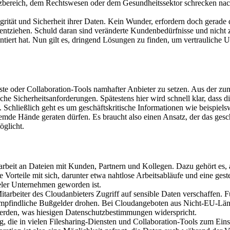
zbereich, dem Rechtswesen oder dem Gesundheitssektor schrecken nach
tegrität und Sicherheit ihrer Daten. Kein Wunder, erfordern doch gera
 entziehen. Schuld daran sind veränderte Kundenbedürfnisse und nicht
tiert hat. Nun gilt es, dringend Lösungen zu finden, um vertrauliche 
enste oder Collaboration-Tools namhafter Anbieter zu setzen. Aus der 
ische Sicherheitsanforderungen. Spätestens hier wird schnell klar, dass
. Schließlich geht es um geschäftskritische Informationen wie beispiel
remde Hände geraten dürfen. Es braucht also einen Ansatz, der das ges
öglicht.
arbeit an Dateien mit Kunden, Partnern und Kollegen. Dazu gehört es, 
orteile mit sich, darunter etwa nahtlose Arbeitsabläufe und eine gestei
eler Unternehmen geworden ist.
Mitarbeiter des Cloudanbieters Zugriff auf sensible Daten verschaffen. 
mpfindliche Bußgelder drohen. Bei Cloudangeboten aus Nicht-EU-Lände
erden, was hiesigen Datenschutzbestimmungen widerspricht.
 die in vielen Filesharing-Diensten und Collaboration-Tools zum Eins