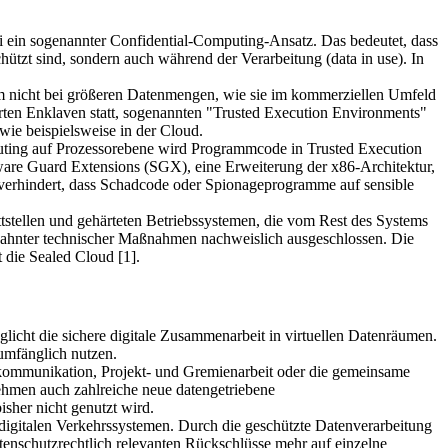
ei ein sogenannter Confidential-Computing-Ansatz. Das bedeutet, dass
hützt sind, sondern auch während der Verarbeitung (data in use). In
llem nicht bei größeren Datenmengen, wie sie im kommerziellen Umfeld
ierten Enklaven statt, sogenannten "Trusted Execution Environments"
wie beispielsweise in der Cloud.
puting auf Prozessorebene wird Programmcode in Trusted Execution
oftware Guard Extensions (SGX), eine Erweiterung der x86-Architektur,
as verhindert, dass Schadcode oder Spionageprogramme auf sensible
ttstellen und gehärteten Betriebssystemen, die vom Rest des Systems
rzahnter technischer Maßnahmen nachweislich ausgeschlossen. Die
t die Sealed Cloud [1].
licht die sichere digitale Zusammenarbeit in virtuellen Datenräumen.
lumfänglich nutzen.
kommunikation, Projekt- und Gremienarbeit oder die gemeinsame
nehmen auch zahlreiche neue datengetriebene
sher nicht genutzt wird.
digitalen Verkehrssystemen. Durch die geschützte Datenverarbeitung
datenschutzrechtlich relevanten Rückschlüsse mehr auf einzelne