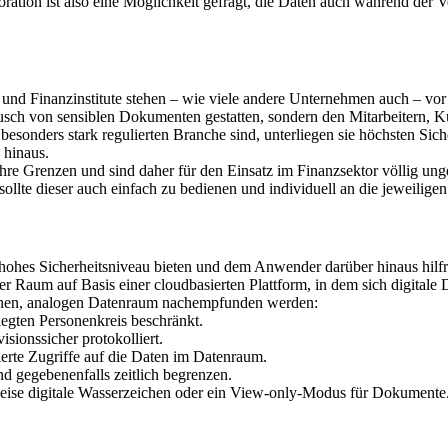
ration ist also eine Möglichkeit gefragt, die Daten auch während der V
und Finanzinstitute stehen – wie viele andere Unternehmen auch – vor 
usch von sensiblen Dokumenten gestatten, sondern den Mitarbeitern, K
h besonders stark regulierten Branche sind, unterliegen sie höchsten S
 hinaus.
 ihre Grenzen und sind daher für den Einsatz im Finanzsektor völlig u
sollte dieser auch einfach zu bedienen und individuell an die jeweili
 hohes Sicherheitsniveau bieten und dem Anwender darüber hinaus hilfr
ller Raum auf Basis einer cloudbasierten Plattform, in dem sich digitale
schen, analogen Datenraum nachempfunden werden:
egten Personenkreis beschränkt.
sionssicher protokolliert.
ierte Zugriffe auf die Daten im Datenraum.
nd gegebenenfalls zeitlich begrenzen.
se digitale Wasserzeichen oder ein View-only-Modus für Dokumente. Al