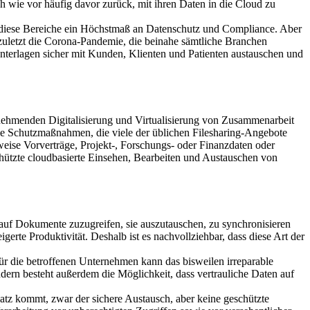
 wie vor häufig davor zurück, mit ihren Daten in die Cloud zu
de diese Bereiche ein Höchstmaß an Datenschutz und Compliance. Aber
 zuletzt die Corona-Pandemie, die beinahe sämtliche Branchen
Unterlagen sicher mit Kunden, Klienten und Patienten austauschen und
zunehmenden Digitalisierung und Virtualisierung von Zusammenarbeit
 die Schutzmaßnahmen, die viele der üblichen Filesharing-Angebote
sweise Vorverträge, Projekt-, Forschungs- oder Finanzdaten oder
chützte cloudbasierte Einsehen, Bearbeiten und Austauschen von
auf Dokumente zuzugreifen, sie auszutauschen, zu synchronisieren
gerte Produktivität. Deshalb ist es nachvollziehbar, dass diese Art der
Für die betroffenen Unternehmen kann das bisweilen irreparable
rn besteht außerdem die Möglichkeit, dass vertrauliche Daten auf
atz kommt, zwar der sichere Austausch, aber keine geschützte