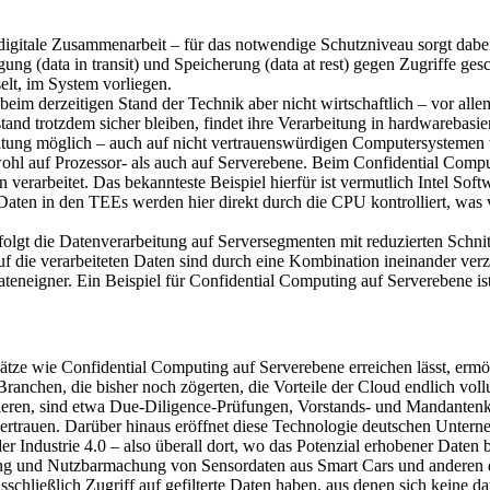
e digitale Zusammenarbeit – für das notwendige Schutzniveau sorgt dab
g (data in transit) und Speicherung (data at rest) gegen Zugriffe gesc
elt, im System vorliegen.
, beim derzeitigen Stand der Technik aber nicht wirtschaftlich – vor a
tand trotzdem sicher bleiben, findet ihre Verarbeitung in hardwarebas
beitung möglich – auch auf nicht vertrauenswürdigen Computersystemen 
owohl auf Prozessor- als auch auf Serverebene. Beim Confidential Com
n verarbeitet. Das bekannteste Beispiel hierfür ist vermutlich Intel S
die Daten in den TEEs werden hier direkt durch die CPU kontrolliert, w
folgt die Datenverarbeitung auf Serversegmenten mit reduzierten Schni
auf die verarbeiteten Daten sind durch eine Kombination ineinander ve
ateneigner. Ein Beispiel für Confidential Computing auf Serverebene is
tze wie Confidential Computing auf Serverebene erreichen lässt, ermög
Branchen, die bisher noch zögerten, die Vorteile der Cloud endlich vol
tieren, sind etwa Due-Diligence-Prüfungen, Vorstands- und Mandanten
vertrauen. Darüber hinaus eröffnet diese Technologie deutschen Unter
Industrie 4.0 – also überall dort, wo das Potenzial erhobener Daten bi
tung und Nutzbarmachung von Sensordaten aus Smart Cars und anderen 
ausschließlich Zugriff auf gefilterte Daten haben, aus denen sich keine 