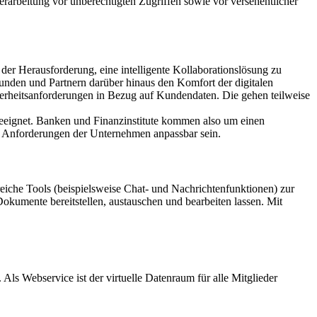
erarbeitung vor unberechtigten Zugriffen sowie vor versehentlicher
der Herausforderung, eine intelligente Kollaborationslösung zu
unden und Partnern darüber hinaus den Komfort der digitalen
icherheitsanforderungen in Bezug auf Kundendaten. Die gehen teilweise
ngeeignet. Banken und Finanzinstitute kommen also um einen
gen Anforderungen der Unternehmen anpassbar sein.
eiche Tools (beispielsweise Chat- und Nachrichtenfunktionen) zur
 Dokumente bereitstellen, austauschen und bearbeiten lassen. Mit
s Webservice ist der virtuelle Datenraum für alle Mitglieder