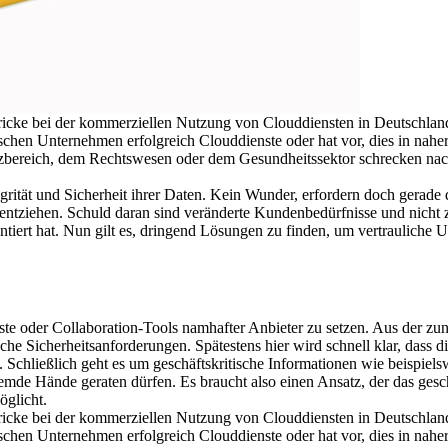
stricke bei der kommerziellen Nutzung von Clouddiensten in Deutschla
schen Unternehmen erfolgreich Clouddienste oder hat vor, dies in nahe
zbereich, dem Rechtswesen oder dem Gesundheitssektor schrecken nach
tegrität und Sicherheit ihrer Daten. Kein Wunder, erfordern doch gera
 entziehen. Schuld daran sind veränderte Kundenbedürfnisse und nicht
tiert hat. Nun gilt es, dringend Lösungen zu finden, um vertrauliche 
enste oder Collaboration-Tools namhafter Anbieter zu setzen. Aus der 
ische Sicherheitsanforderungen. Spätestens hier wird schnell klar, dass
. Schließlich geht es um geschäftskritische Informationen wie beispiel
remde Hände geraten dürfen. Es braucht also einen Ansatz, der das ges
öglicht.
stricke bei der kommerziellen Nutzung von Clouddiensten in Deutschla
schen Unternehmen erfolgreich Clouddienste oder hat vor, dies in nahe