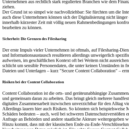
Unternehmen aus rechtlich stark regulierten Branchen wie dem Finan
ziehen.
Der Grund ist so simpel wie nachvollziehbar: Sie fürchten um die In
auch diese Unternehmen können sich der Digitalisierung nicht länger
innerhalb kürzester Zeit mit völlig neuen Rahmenbedingungen konfron
bearbeiten zu können.
Sicherheit: Die Grenzen des Filesharing
Der erste Impuls vieler Unternehmen ist oftmals, auf Filesharing-Di
und Informationsaustausch resultieren allerdings unweigerlich spezif
aufweisen, im geschäftlichen Kontext oft bei Weitem nicht ausreichen
schlicht um sensible Personendaten, die unter keinen Umständen in f
Dateien und Unterlagen – kurz "Secure Content Collaboration" – erm
Risiken bei der Content Collaboration
Content Collaboration ist die orts- und geräteunabhängige Zusammen
und gemeinsam daran zu arbeiten. Das bringt gleich mehrere handfeste V
digitalen Zusammenarbeit inzwischen unverzichtbar für den Alltag vi
Allerdings lauern hier auch Risiken. So könnten sich beispielsweise 
Schäden bedeuten – auch, weil bei schweren Datenschutzverstößen e
Anfrage an Behörden und andere staatliche Akteure weitergegeben w
Hinzu kommt, dass mit der klassischen Ende-zu-Ende-Verschlüsselung,