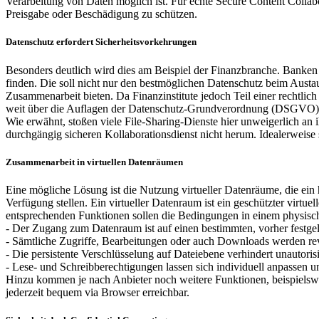
Verarbeitung von Daten möglich ist. Für echte Secure Content Collabo
Preisgabe oder Beschädigung zu schützen.
Datenschutz erfordert Sicherheitsvorkehrungen
Besonders deutlich wird dies am Beispiel der Finanzbranche. Banken 
finden. Die soll nicht nur den bestmöglichen Datenschutz beim Austa
Zusammenarbeit bieten. Da Finanzinstitute jedoch Teil einer rechtlic
weit über die Auflagen der Datenschutz-Grundverordnung (DSGVO)
Wie erwähnt, stoßen viele File-Sharing-Dienste hier unweigerlich an
durchgängig sicheren Kollaborationsdienst nicht herum. Idealerweise 
Zusammenarbeit in virtuellen Datenräumen
Eine mögliche Lösung ist die Nutzung virtueller Datenräume, die ein
Verfügung stellen. Ein virtueller Datenraum ist ein geschützter virtue
entsprechenden Funktionen sollen die Bedingungen in einem physi
- Der Zugang zum Datenraum ist auf einen bestimmten, vorher festgel
- Sämtliche Zugriffe, Bearbeitungen oder auch Downloads werden revi
- Die persistente Verschlüsselung auf Dateiebene verhindert unautoris
- Lese- und Schreibberechtigungen lassen sich individuell anpassen u
Hinzu kommen je nach Anbieter noch weitere Funktionen, beispielswei
jederzeit bequem via Browser erreichbar.