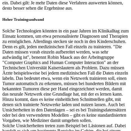
ein. Dabei gilt: Je mehr Daten diese Verfahren auswerten können,
desto besser sehen die Ergebnisse aus.
Hoher Trainingsaufwand
Solche Technologien könnten in ein paar Jahren im Klinikalltag zum
Einsatz kommen, um etwa personalisierte Diagnosen und Therapien
zu ermöglichen. Allerdings stecken sie noch in den Kinderschuhen.
Denn es gilt, jeden medizinischen Fall einzeln zu trainieren. "Die
Daten müssen vorab einzeln aufbereitet werden, was sehr
aufwändig ist", benennt Robin Maack aus der Arbeitsgruppe
"Computer Graphics and Human Computer Interaction" an der
Technischen Universität Kaiserslautern als Problem. Dazu müssen
Ärzte beispielsweise bei jedem medizinischen Fall die Daten einzeln
labeln. Das bedeutet etwa, wenn ein Netzwerk trainieren soll, einen
Tumor automatisch zu erkennen, müssen bei hunderten Bildern mit
bekannten Tumoren diese per Hand eingezeichnet werden, damit
das neurale Netzwerk eine Grundlage hat, mit der es lernen kann.
Hinzu kommt, dass es keine einheitlichen Schnittstellen gibt, mit
denen sich trainierte Netzwerke laden und nutzen lassen. Auch bei
Unsicherheiten in den Datenlagen – sei es bei Trainingsdatensätzen
oder bei den verwendeten Modellen – gibt es keine standardisierten
Vorgaben, wie Mediziner damit umgehen sollen.
Solche Unsicherheiten treten zum Beispiel bei Läsionen auf. Dabei
handelt es sich um bestimmte Bereiche im Gehirn, die bei einem