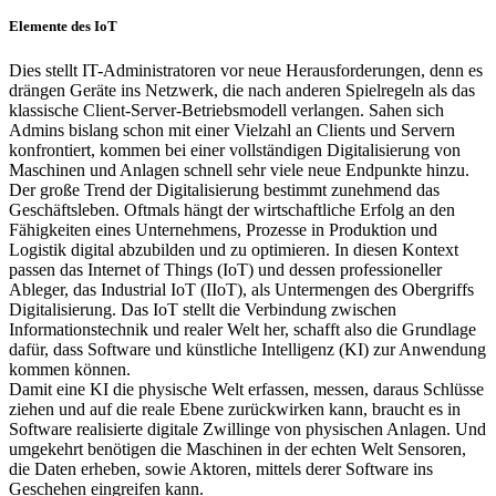
Elemente des IoT
Dies stellt IT-Administratoren vor neue Herausforderungen, denn es
drängen Geräte ins Netzwerk, die nach anderen Spielregeln als das
klassische Client-Server-Betriebsmodell verlangen. Sahen sich
Admins bislang schon mit einer Vielzahl an Clients und Servern
konfrontiert, kommen bei einer vollständigen Digitalisierung von
Maschinen und Anlagen schnell sehr viele neue Endpunkte hinzu.
Der große Trend der Digitalisierung bestimmt zunehmend das
Geschäftsleben. Oftmals hängt der wirtschaftliche Erfolg an den
Fähigkeiten eines Unternehmens, Prozesse in Produktion und
Logistik digital abzubilden und zu optimieren. In diesen Kontext
passen das Internet of Things (IoT) und dessen professioneller
Ableger, das Industrial IoT (IIoT), als Untermengen des Obergriffs
Digitalisierung. Das IoT stellt die Verbindung zwischen
Informationstechnik und realer Welt her, schafft also die Grundlage
dafür, dass Software und künstliche Intelligenz (KI) zur Anwendung
kommen können.
Damit eine KI die physische Welt erfassen, messen, daraus Schlüsse
ziehen und auf die reale Ebene zurückwirken kann, braucht es in
Software realisierte digitale Zwillinge von physischen Anlagen. Und
umgekehrt benötigen die Maschinen in der echten Welt Sensoren,
die Daten erheben, sowie Aktoren, mittels derer Software ins
Geschehen eingreifen kann.