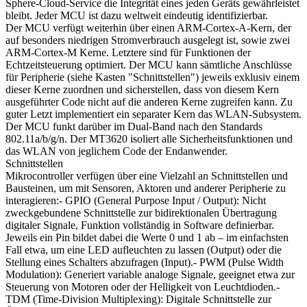
Sphere-Cloud-Service die Integrität eines jeden Geräts gewährleistet
bleibt. Jeder MCU ist dazu weltweit eindeutig identifizierbar.
Der MCU verfügt weiterhin über einen ARM-Cortex-A-Kern, der
auf besonders niedrigen Stromverbrauch ausgelegt ist, sowie zwei
ARM-Cortex-M Kerne. Letztere sind für Funktionen der
Echtzeitsteuerung optimiert. Der MCU kann sämtliche Anschlüsse
für Peripherie (siehe Kasten "Schnittstellen") jeweils exklusiv einem
dieser Kerne zuordnen und sicherstellen, dass von diesem Kern
ausgeführter Code nicht auf die anderen Kerne zugreifen kann. Zu
guter Letzt implementiert ein separater Kern das WLAN-Subsystem.
Der MCU funkt darüber im Dual-Band nach den Standards
802.11a/b/g/n. Der MT3620 isoliert alle Sicherheitsfunktionen und
das WLAN von jeglichem Code der Endanwender.
Schnittstellen
Mikrocontroller verfügen über eine Vielzahl an Schnittstellen und
Bausteinen, um mit Sensoren, Aktoren und anderer Peripherie zu
interagieren:- GPIO (General Purpose Input / Output): Nicht
zweckgebundene Schnittstelle zur bidirektionalen Übertragung
digitaler Signale, Funktion vollständig in Software definierbar.
Jeweils ein Pin bildet dabei die Werte 0 und 1 ab – im einfachsten
Fall etwa, um eine LED aufleuchten zu lassen (Output) oder die
Stellung eines Schalters abzufragen (Input).- PWM (Pulse Width
Modulation): Generiert variable analoge Signale, geeignet etwa zur
Steuerung von Motoren oder der Helligkeit von Leuchtdioden.-
TDM (Time-Division Multiplexing): Digitale Schnittstelle zur