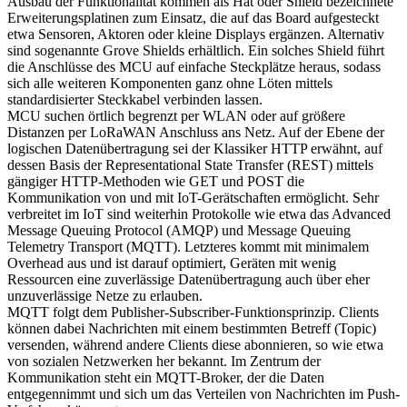
Ausbau der Funktionalität kommen als Hat oder Shield bezeichnete
Erweiterungsplatinen zum Einsatz, die auf das Board aufgesteckt
etwa Sensoren, Aktoren oder kleine Displays ergänzen. Alternativ
sind sogenannte Grove Shields erhältlich. Ein solches Shield führt
die Anschlüsse des MCU auf einfache Steckplätze heraus, sodass
sich alle weiteren Komponenten ganz ohne Löten mittels
standardisierter Steckkabel verbinden lassen.
MCU suchen örtlich begrenzt per WLAN oder auf größere
Distanzen per LoRaWAN Anschluss ans Netz. Auf der Ebene der
logischen Datenübertragung sei der Klassiker HTTP erwähnt, auf
dessen Basis der Representational State Transfer (REST) mittels
gängiger HTTP-Methoden wie GET und POST die
Kommunikation von und mit IoT-Gerätschaften ermöglicht. Sehr
verbreitet im IoT sind weiterhin Protokolle wie etwa das Advanced
Message Queuing Protocol (AMQP) und Message Queuing
Telemetry Transport (MQTT). Letzteres kommt mit minimalem
Overhead aus und ist darauf optimiert, Geräten mit wenig
Ressourcen eine zuverlässige Datenübertragung auch über eher
unzuverlässige Netze zu erlauben.
MQTT folgt dem Publisher-Subscriber-Funktionsprinzip. Clients
können dabei Nachrichten mit einem bestimmten Betreff (Topic)
versenden, während andere Clients diese abonnieren, so wie etwa
von sozialen Netzwerken her bekannt. Im Zentrum der
Kommunikation steht ein MQTT-Broker, der die Daten
entgegennimmt und sich um das Verteilen von Nachrichten im Push-