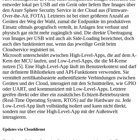
entweder lokal per USB auf ein Gerät oder liefern Ihre Images über
den Azure Sphere Security Service in der Cloud aus (Firmware-
Over-the-Air, FOTA). Letzteres ist bei einer größeren Anzahl an
Geräten der Weg der Wahl, zumal die Endpunkte im produktiven
Einsatz oftmals geografisch verteilt, in Anlagen fest verbaut und
physisch gar nicht mehr zugänglich sind. Die direkte Übertragung
von Images per USB wird auch als Side-Loading bezeichnet, doch
auch dies funktioniert nur, wenn das jeweilige Gerät beim
Cloudservice registriert ist.
Microsoft unterscheidet zwischen High-Level-Apps, die auf dem A-
Kern der MCU laufen, und Low-Level-Apps, die die M-Kerne
nutzen [5]. Eine High-Level-App läuft im Benutzerkontext und darf
nur definierte Bibliotheken und API-Funktionen verwenden. Sie
vermittelt zertifikatsbasierte authentifizierte Verbindungen zwischen
Geräten und der Cloud, interagiert mit den Schnittstellen, wie GPIO
oder UART, und kommuniziert mit Low-Level-Apps. Letztere
greifen direkt oder über ein zusätzliches Echtzeit-Betriebssystem
(Real-Time Operating System, RTOS) auf die Hardware zu. Jede
Low-Level-App läuft vollständig isoliert und kann nicht direkt,
sondern nur über eine High-Level-App mit der Außenwelt
interagieren.
Updates via Clouddienst