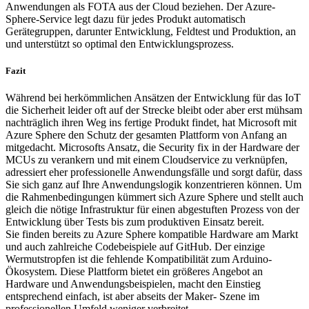
Anwendungen als FOTA aus der Cloud beziehen. Der Azure-
Sphere-Service legt dazu für jedes Produkt automatisch
Gerätegruppen, darunter Entwicklung, Feldtest und Produktion, an
und unterstützt so optimal den Entwicklungsprozess.
Fazit
Während bei herkömmlichen Ansätzen der Entwicklung für das IoT
die Sicherheit leider oft auf der Strecke bleibt oder aber erst mühsam
nachträglich ihren Weg ins fertige Produkt findet, hat Microsoft mit
Azure Sphere den Schutz der gesamten Plattform von Anfang an
mitgedacht. Microsofts Ansatz, die Security fix in der Hardware der
MCUs zu verankern und mit einem Cloudservice zu verknüpfen,
adressiert eher professionelle Anwendungsfälle und sorgt dafür, dass
Sie sich ganz auf Ihre Anwendungslogik konzentrieren können. Um
die Rahmenbedingungen kümmert sich Azure Sphere und stellt auch
gleich die nötige Infrastruktur für einen abgestuften Prozess von der
Entwicklung über Tests bis zum produktiven Einsatz bereit.
Sie finden bereits zu Azure Sphere kompatible Hardware am Markt
und auch zahlreiche Codebeispiele auf GitHub. Der einzige
Wermutstropfen ist die fehlende Kompatibilität zum Arduino-
Ökosystem. Diese Plattform bietet ein größeres Angebot an
Hardware und Anwendungsbeispielen, macht den Einstieg
entsprechend einfach, ist aber abseits der Maker- Szene im
professionellen Umfeld weniger verbreitet.