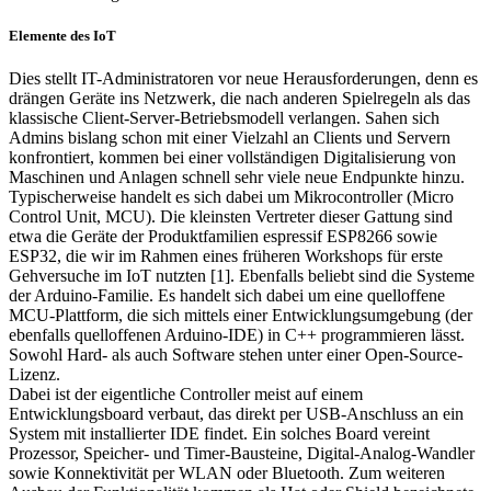
Elemente des IoT
Dies stellt IT-Administratoren vor neue Herausforderungen, denn es
drängen Geräte ins Netzwerk, die nach anderen Spielregeln als das
klassische Client-Server-Betriebsmodell verlangen. Sahen sich
Admins bislang schon mit einer Vielzahl an Clients und Servern
konfrontiert, kommen bei einer vollständigen Digitalisierung von
Maschinen und Anlagen schnell sehr viele neue Endpunkte hinzu.
Typischerweise handelt es sich dabei um Mikrocontroller (Micro
Control Unit, MCU). Die kleinsten Vertreter dieser Gattung sind
etwa die Geräte der Produktfamilien espressif ESP8266 sowie
ESP32, die wir im Rahmen eines früheren Workshops für erste
Gehversuche im IoT nutzten [1]. Ebenfalls beliebt sind die Systeme
der Arduino-Familie. Es handelt sich dabei um eine quelloffene
MCU-Plattform, die sich mittels einer Entwicklungsumgebung (der
ebenfalls quelloffenen Arduino-IDE) in C++ programmieren lässt.
Sowohl Hard- als auch Software stehen unter einer Open-Source-
Lizenz.
Dabei ist der eigentliche Controller meist auf einem
Entwicklungsboard verbaut, das direkt per USB-Anschluss an ein
System mit installierter IDE findet. Ein solches Board vereint
Prozessor, Speicher- und Timer-Bausteine, Digital-Analog-Wandler
sowie Konnektivität per WLAN oder Bluetooth. Zum weiteren