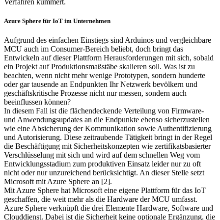
Verfahren kümmert.
Azure Sphere für IoT im Unternehmen
Aufgrund des einfachen Einstiegs sind Arduinos und vergleichbare
MCU auch im Consumer-Bereich beliebt, doch bringt das
Entwickeln auf dieser Plattform Herausforderungen mit sich, sobald
ein Projekt auf Produktionsmaßstäbe skalieren soll. Was ist zu
beachten, wenn nicht mehr wenige Prototypen, sondern hunderte
oder gar tausende an Endpunkten Ihr Netzwerk bevölkern und
geschäftskritische Prozesse nicht nur messen, sondern auch
beeinflussen können?
In diesem Fall ist die flächendeckende Verteilung von Firmware-
und Anwendungsupdates an die Endpunkte ebenso sicherzustellen
wie eine Absicherung der Kommunikation sowie Authentifizierung
und Autorisierung. Diese zeitraubende Tätigkeit bringt in der Regel
die Beschäftigung mit Sicherheitskonzepten wie zertifikatsbasierter
Verschlüsselung mit sich und wird auf dem schnellen Weg vom
Entwicklungsstadium zum produktiven Einsatz leider nur zu oft
nicht oder nur unzureichend berücksichtigt. An dieser Stelle setzt
Microsoft mit Azure Sphere an [2].
Mit Azure Sphere hat Microsoft eine eigene Plattform für das IoT
geschaffen, die weit mehr als die Hardware der MCU umfasst.
Azure Sphere verknüpft die drei Elemente Hardware, Software und
Clouddienst. Dabei ist die Sicherheit keine optionale Ergänzung, die