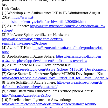
(jp)
Link-Codes
[1] Workshop zum Aufbau eines IoT in IT-Administrator August
2019:
https://www.it-
administrator.de/magazin/heftarchiv/artikel/306804.html
[2] Azure Sphere:
https://azure.microsoft.com/de-de/products/azure-
sphere/
[3] Für Azure Sphere zertifizierte Hardware:
https://devicecatalog.azure.com/devices?
searchTerm=azure%20sphere
[4] Azure IoT Hub:
https://azure.microsoft.com/de-de/products/iot-
hub/
[5] Applikationen in Azure Sphere:
https://learn.microsoft.com/en-
us/azure-sphere/app-development/applications-overview
[6] Azure Sphere MT3620 Development Kit:
https://wiki.seeedstudio.com/Azure_Sphere_MT3620_Development_
[7] Grove Starter Kit für Azure Sphere MT3620 Development Kit:
https://wiki.seeedstudio.com/Grove_Starter_Kit_for_Azure_Spher
[8] Erste Schritte mit Azure Sphere:
https://azure.microsoft.com/de-
de/products/azure-sphere/get-started/
[9] Schnellstarts zum Einrichten Ihres Azure-Sphere-Geräts:
http://aka.ms/AzureSphereSDK/
[10] Erstellen einer allgemeinen Anwendung:
https://learn.microsoft.com/de-de/azure-sphere/install/qs-blink-