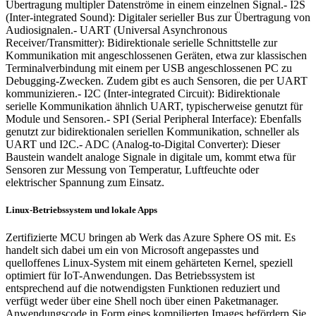
Übertragung multipler Datenströme in einem einzelnen Signal.- I2S
(Inter-integrated Sound): Digitaler serieller Bus zur Übertragung von
Audiosignalen.- UART (Universal Asynchronous
Receiver/Transmitter): Bidirektionale serielle Schnittstelle zur
Kommunikation mit angeschlossenen Geräten, etwa zur klassischen
Terminalverbindung mit einem per USB angeschlossenen PC zu
Debugging-Zwecken. Zudem gibt es auch Sensoren, die per UART
kommunizieren.- I2C (Inter-integrated Circuit): Bidirektionale
serielle Kommunikation ähnlich UART, typischerweise genutzt für
Module und Sensoren.- SPI (Serial Peripheral Interface): Ebenfalls
genutzt zur bidirektionalen seriellen Kommunikation, schneller als
UART und I2C.- ADC (Analog-to-Digital Converter): Dieser
Baustein wandelt analoge Signale in digitale um, kommt etwa für
Sensoren zur Messung von Temperatur, Luftfeuchte oder
elektrischer Spannung zum Einsatz.
Linux-Betriebssystem und lokale Apps
Zertifizierte MCU bringen ab Werk das Azure Sphere OS mit. Es
handelt sich dabei um ein von Microsoft angepasstes und
quelloffenes Linux-System mit einem gehärteten Kernel, speziell
optimiert für IoT-Anwendungen. Das Betriebssystem ist
entsprechend auf die notwendigsten Funktionen reduziert und
verfügt weder über eine Shell noch über einen Paketmanager.
Anwendungscode in Form eines kompilierten Images befördern Sie