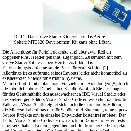
Bild 2: Das Grove Starter Kit erweitert das Azure
Sphere MT3620 Development Kit ganz ohne Löten.
Die Anschlüsse für Peripheriegeräte sind über zwei Reihen
doppelter Pins, Header genannt, zugänglich. Zusammen mit dem
Grove Starter Kit desselben Herstellers bildet das
Entwicklungsboard eine solide Basis für erste Schritte [7].
Allerdings ist es aufgrund seines Layouts leider nicht kompatibel zu
existierenden Shields für Arduino-Systeme.
Microsoft führt mit einfach nachvollziehbaren Anleitungen [8] durch
die Inbetriebnahme. Dabei haben Sie die Wahl, ob Sie die Images
für das Gerät mithilfe des ausgewachsenen IDE Visual Studio oder
des vielseitigen Editors Visual Studio Code entwickeln möchten. Im
Falle von Visual Studio eignet sich auch die Community-Edition,
die Microsoft allerdings nur für Schüler und Studenten, reine Open-
Source-Projekte sowie einzelne Entwickler kostenfrei anbietet. Der
Editor Visual Studio Code, den wir auch im Rahmen unserer Tests
eingesetzt haben, ist demgegenüber auch für kommerzielle Projekte
und Unternehmen jeder Größenordnung kostenlos verfügbar.