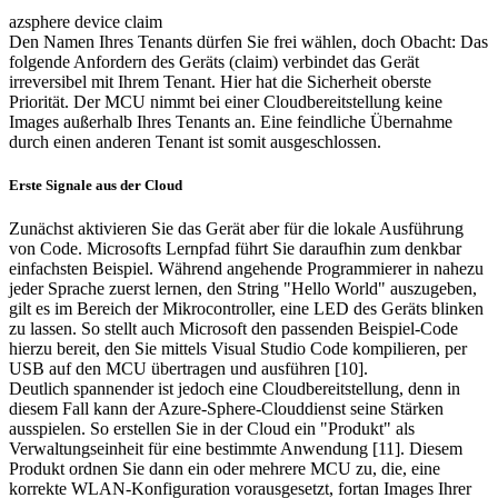
azsphere device claim
Den Namen Ihres Tenants dürfen Sie frei wählen, doch Obacht: Das
folgende Anfordern des Geräts (claim) verbindet das Gerät
irreversibel mit Ihrem Tenant. Hier hat die Sicherheit oberste
Priorität. Der MCU nimmt bei einer Cloudbereitstellung keine
Images außerhalb Ihres Tenants an. Eine feindliche Übernahme
durch einen anderen Tenant ist somit ausgeschlossen.
Erste Signale aus der Cloud
Zunächst aktivieren Sie das Gerät aber für die lokale Ausführung
von Code. Microsofts Lernpfad führt Sie daraufhin zum denkbar
einfachsten Beispiel. Während angehende Programmierer in nahezu
jeder Sprache zuerst lernen, den String "Hello World" auszugeben,
gilt es im Bereich der Mikrocontroller, eine LED des Geräts blinken
zu lassen. So stellt auch Microsoft den passenden Beispiel-Code
hierzu bereit, den Sie mittels Visual Studio Code kompilieren, per
USB auf den MCU übertragen und ausführen [10].
Deutlich spannender ist jedoch eine Cloudbereitstellung, denn in
diesem Fall kann der Azure-Sphere-Clouddienst seine Stärken
ausspielen. So erstellen Sie in der Cloud ein "Produkt" als
Verwaltungseinheit für eine bestimmte Anwendung [11]. Diesem
Produkt ordnen Sie dann ein oder mehrere MCU zu, die, eine
korrekte WLAN-Konfiguration vorausgesetzt, fortan Images Ihrer