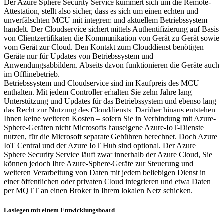
Der Azure Sphere Security Service kümmert sich um die Remote-
Attestation, stellt also sicher, dass es sich um einen echten und
unverfälschten MCU mit integrem und aktuellem Betriebssystem
handelt. Der Cloudservice sichert mittels Authentifizierung auf Basis
von Clientzertifikaten die Kommunikation von Gerät zu Gerät sowie
vom Gerät zur Cloud. Den Kontakt zum Clouddienst benötigen
Geräte nur für Updates von Betriebssystem und
Anwendungsabbildern. Abseits davon funktionieren die Geräte auch
im Offlinebetrieb.
Betriebssystem und Cloudservice sind im Kaufpreis des MCU
enthalten. Mit jedem Controller erhalten Sie zehn Jahre lang
Unterstützung und Updates für das Betriebssystem und ebenso lang
das Recht zur Nutzung des Clouddiensts. Darüber hinaus entstehen
Ihnen keine weiteren Kosten – sofern Sie in Verbindung mit Azure-
Sphere-Geräten nicht Microsofts hauseigene Azure-IoT-Dienste
nutzen, für die Microsoft separate Gebühren berechnet. Doch Azure
IoT Central und der Azure IoT Hub sind optional. Der Azure
Sphere Security Service läuft zwar innerhalb der Azure Cloud, Sie
können jedoch Ihre Azure-Sphere-Geräte zur Steuerung und
weiteren Verarbeitung von Daten mit jedem beliebigen Dienst in
einer öffentlichen oder privaten Cloud integrieren und etwa Daten
per MQTT an einen Broker in Ihrem lokalen Netz schicken.
Loslegen mit einem Entwicklungsboard