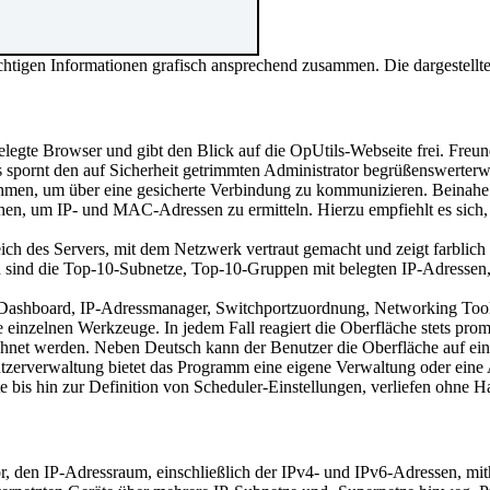
chtigen Informationen grafisch ansprechend zusammen. Die dargestellte
stgelegte Browser und gibt den Blick auf die OpUtils-Webseite frei. F
 spornt den auf Sicherheit getrimmten Administrator begrüßenswerterwe
n, um über eine gesicherte Verbindung zu kommunizieren. Beinahe üb
en, um IP- und MAC-Adressen zu ermitteln. Hierzu empfiehlt es sich,
ich des Servers, mit dem Netzwerk vertraut gemacht und zeigt farblich
sind die Top-10-Subnetze, Top-10-Gruppen mit belegten IP-Adressen, 
ashboard, IP-Adressmanager, Switchportzuordnung, Networking Tools,
einzelnen Werkzeuge. In jedem Fall reagiert die Oberfläche stets prompt
chnet werden. Neben Deutsch kann der Benutzer die Oberfläche auf eine 
utzerverwaltung bietet das Programm eine eigene Verwaltung oder eine 
bis hin zur Definition von Scheduler-Einstellungen, verliefen ohne H
, den IP-Adressraum, einschließlich der IPv4- und IPv6-Adressen, mit