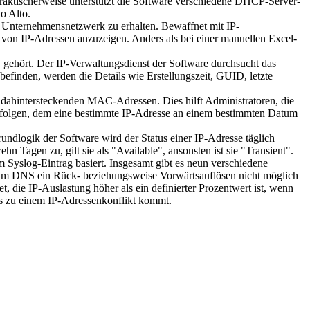
Praktischerweise unterstützt die Software verschiedene DHCP-Server-
o Alto.
im Unternehmensnetzwerk zu erhalten. Bewaffnet mit IP-
s von IP-Adressen anzuzeigen. Anders als bei einer manuellen Excel-
 gehört. Der IP-Verwaltungsdienst der Software durchsucht das
efinden, werden die Details wie Erstellungszeit, GUID, letzte
d dahintersteckenden MAC-Adressen. Dies hilft Administratoren, die
folgen, dem eine bestimmte IP-Adresse an einem bestimmten Datum
Grundlogik der Software wird der Status einer IP-Adresse täglich
ehn Tagen zu, gilt sie als "Available", ansonsten ist sie "Transient".
Syslog-Eintrag basiert. Insgesamt gibt es neun verschiedene
 beim DNS ein Rück- beziehungsweise Vorwärtsauflösen nicht möglich
t, die IP-Auslastung höher als ein definierter Prozentwert ist, wenn
s zu einem IP-Adressenkonflikt kommt.