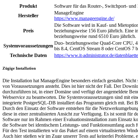
Produkt
Software für das Router-, Switchport- un
ManageEngine
Hersteller
https://www.manageengine.de/
Die Software wird in Kauf- und Mietoptio
Preis
beziehungsweise 156 Euro jährlich. Eine in
beziehungsweise rund 6510 Euro jährlich.
Duo- beziehungsweise Quad-Core CPU, 4 G
Systemvoraussetzungen
bis 8.4, CentOS Stream 8 oder CentOS 7 bi
Technische Daten
https://www.it-administrator.de/datenblaette
Zügige Installation
Die Installation hat ManageEngine besonders einfach gestaltet. Nicht
von Voraussetzungen ansteht. Dies ist hier nicht der Fall. Der Downlo
durchzuführen ist, in einer Domäne und verfügt der angemeldete Benut
Webservice zu beantworten. Die Systemvoraussetzungen sind mit ei
integrierte PostgreSQL-DB installiert das Programm gleich mit. Be
Durch den Einsatz der Software entstehen für die Netzwerkumgebung 
diese in einer zentralisierten Ansicht zur Verfügung. Es ist somit für
Software nur im Rahmen einer Evaluationsinstallation zum Einsatz ko
die Software bei identischem Leistungs- und Funktionsumfang auch fü
Für den Test installierten wir das Paket auf einem virtualisierten 
Auch hier stießen wir im Zuge unserer Tests auf keinerlei Probleme, 