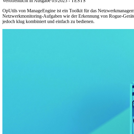
Veröffentlicht in Ausgabe
05
/
2023
-
TESTS
OpUtils von ManageEngine ist ein Toolkit für das Netzwerkmanagem
Netzwerkmonitoring-Aufgaben wie der Erkennung von Rogue-Geräten,
jedoch klug kombiniert und einfach zu bedienen.