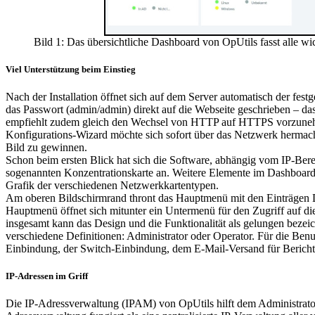
Bild 1: Das übersichtliche Dashboard von OpUtils fasst alle wi
Viel Unterstützung beim Einstieg
Nach der Installation öffnet sich auf dem Server automatisch der fe
das Passwort (admin/admin) direkt auf die Webseite geschrieben – das
empfiehlt zudem gleich den Wechsel von HTTP auf HTTPS vorzunehme
Konfigurations-Wizard möchte sich sofort über das Netzwerk hermach
Bild zu gewinnen.
Schon beim ersten Blick hat sich die Software, abhängig vom IP-Bere
sogenannten Konzentrationskarte an. Weitere Elemente im Dashboard 
Grafik der verschiedenen Netzwerkkartentypen.
Am oberen Bildschirmrand thront das Hauptmenü mit den Einträgen D
Hauptmenü öffnet sich mitunter ein Untermenü für den Zugriff auf die 
insgesamt kann das Design und die Funktionalität als gelungen bezei
verschiedene Definitionen: Administrator oder Operator. Für die Ben
Einbindung, der Switch-Einbindung, dem E-Mail-Versand für Berichte 
IP-Adressen im Griff
Die IP-Adressverwaltung (IPAM) von OpUtils hilft dem Administrator