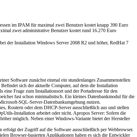
dressen im IPAM für maximal zwei Benutzer kostet knapp 390 Euro
maximal zwei administrative Benutzer kostet rund 16.270 Euro
ei der Installation Windows Server 2008 R2 und höher, RedHat 7
ng einer Software zunächst einmal ein stundenlanges Zusammenstellen
 Befindet sich der aktuelle Computer, auf dem die Installation
 eine Frage zum Installationsort und der Portadresse für den
her fast schon minimalistisch. Ein kleines Datenbankmodul für die
ne Microsoft-SQL-Server-Datenbankumgebung nutzen.
hes, Routern oder dem DHCP-Server ausschließlich aus und stellen
Utils-Installation arbeitet oder nicht. Apropos Server: Sofern die
 höher möglich. Neben einer Windows-Variante bietet der Hersteller
erfolgt der Zugriff auf die Software ausschließlich per Webbrowser.
ielen Browser-basierten Applikationen haben es sich die Entwickler