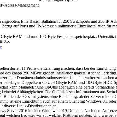
d IP-Adress-Management.
n angeboten. Eine Basisinstallation für 250 Switchports und 250 IP-A
 Bezug auf Ports und IP-Adressen unlimitierte Einzelinstallation für 
Byte RAM und rund 10 GByte Festplattenspeicherplatz. Unterstützt b
s 8.5.
r
 selten dürfen IT-Profis die Erfahrung machen, dass bei der Einrichtu
ad des knapp 290 MByte großen Installationspakets ist schnell erledigt.
zer über Domänenadministrationsrechte, ist nichts weiter zu machen als
ner beliebigen Doppelkern-CPU, 4 GByte RAM und 10 GByte HDD-Speic
i Bedarf kann ManageEngine OpUtils aber auch eine bereits vorhande
keinerlei Abhängigkeiten. Die OpUtils lesen Informationen aus Switc
 den Betrieb des Gesamtsystems ohne Bedeutung, ob der Server mit der Op
mmt, ist eine Einrichtung auch auf einem Client mit Windows 8.1 oder
r diverse Linux-Distributionen an.
Windows Server 2016 in einer Windows-2019-Domäne. Nach dem Aufsetzen 
egal welchen Browser wir auf welcher Plattform nutzten. Und wie bei v