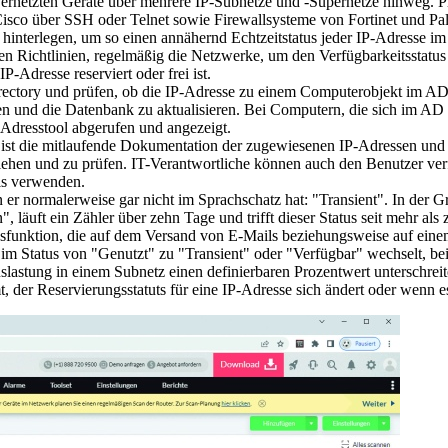
er vernetzten Geräte über mehrere IP-Subnetze und -Supernetze hinweg. 
sco über SSH oder Telnet sowie Firewallsysteme von Fortinet und Pal
u hinterlegen, um so einen annähernd Echtzeitstatus jeder IP-Adresse 
ren Richtlinien, regelmäßig die Netzwerke, um den Verfügbarkeitsstatu
-Adresse reserviert oder frei ist.
irectory und prüfen, ob die IP-Adresse zu einem Computerobjekt im AD
n und die Datenbank zu aktualisieren. Bei Computern, die sich im AD b
dresstool abgerufen und angezeigt.
che ist die mitlaufende Dokumentation der zugewiesenen IP-Adressen un
en und zu prüfen. IT-Verantwortliche können auch den Benutzer ver
ls verwenden.
en er normalerweise gar nicht im Sprachschatz hat: "Transient". In der 
, läuft ein Zähler über zehn Tage und trifft dieser Status seit mehr als z
sfunktion, die auf dem Versand von E-Mails beziehungsweise auf einem 
ie im Status von "Genutzt" zu "Transient" oder "Verfügbar" wechselt,
slastung in einem Subnetz einen definierbaren Prozentwert unterschreite
er Reservierungsstatuts für eine IP-Adresse sich ändert oder wenn e