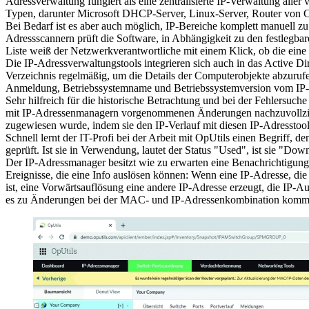
Adressverwaltung fungiert als eine zentralisierte IP-Verwaltung all
Typen, darunter Microsoft DHCP-Server, Linux-Server, Router von Ci
Bei Bedarf ist es aber auch möglich, IP-Bereiche komplett manuell z
Adressscannern prüft die Software, in Abhängigkeit zu den festlegba
Liste weiß der Netzwerkverantwortliche mit einem Klick, ob die eine IP
Die IP-Adressverwaltungstools integrieren sich auch in das Active D
Verzeichnis regelmäßig, um die Details der Computerobjekte abzurufe
Anmeldung, Betriebssystemname und Betriebssystemversion vom IP-A
Sehr hilfreich für die historische Betrachtung und bei der Fehlersu
mit IP-Adressenmanagern vorgenommenen Änderungen nachzuvollzieh
zugewiesen wurde, indem sie den IP-Verlauf mit diesen IP-Adresstoo
Schnell lernt der IT-Profi bei der Arbeit mit OpUtils einen Begriff, d
geprüft. Ist sie in Verwendung, lautet der Status "Used", ist sie "Down"
Der IP-Adressmanager besitzt wie zu erwarten eine Benachrichtigung
Ereignisse, die eine Info auslösen können: Wenn eine IP-Adresse, d
ist, eine Vorwärtsauflösung eine andere IP-Adresse erzeugt, die IP-Au
es zu Änderungen bei der MAC- und IP-Adressenkombination kommt, d