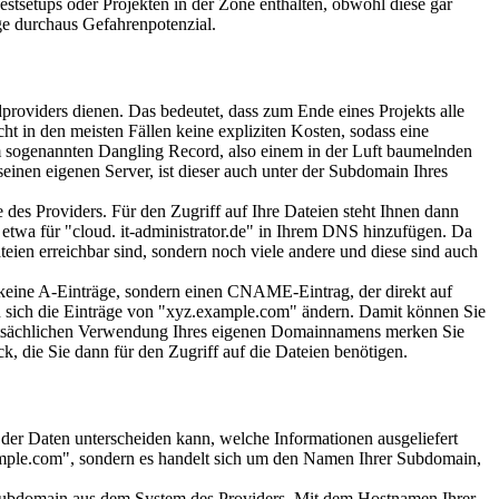
estsetups oder Projekten in der Zone enthalten, obwohl diese gar
ge durchaus Gefahrenpotenzial.
providers dienen. Das bedeutet, dass zum Ende eines Projekts alle
t in den meisten Fällen keine expliziten Kosten, sodass eine
em sogenannten Dangling Record, also einem in der Luft baumelnden
seinen eigenen Server, ist dieser auch unter der Subdomain Ihres
des Providers. Für den Zugriff auf Ihre Dateien steht Ihnen dann
etwa für "cloud. it-administrator.de" in Ihrem DNS hinzufügen. Da
teien erreichbar sind, sondern noch viele andere und diese sind auch
r keine A-Einträge, sondern einen CNAME-Eintrag, der direkt auf
 sich die Einträge von "xyz.example.com" ändern. Damit können Sie
 tatsächlichen Verwendung Ihres eigenen Domainnamens merken Sie
k, die Sie dann für den Zugriff auf die Dateien benötigen.
 der Daten unterscheiden kann, welche Informationen ausgeliefert
xample.com", sondern es handelt sich um den Namen Ihrer Subdomain,
 Subdomain aus dem System des Providers. Mit dem Hostnamen Ihrer