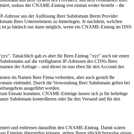
rmiert, sodass der CNAME-Eintrag erst einmal weiter besteht – die
IP-Adresse aus der Auflösung Ihrer Subdomain Ihrem Provider
bdomain Ihres Unternehmens zu hinterlegen. Je nachdem, welchen
ung ist ja faktisch nur dann möglich, wenn ein CNAME-Eintrag im DNS
"zyx". Tatsächlich gab es aber für Ihren Eintrag "xyz" auch nie einen
n Subdomains auf die verfügbaren IP-Adressen des CDNs Ihres
stnamen der Anfrage – und dieser ist nun eben für den Account des
ionen im Namen Ihrer Firma verbreiten, aber auch gezielt Ihr
 Domain einbindet. Durch die Verwendung Ihrer Subdomain geben bei
 Webangebots ausgeführt werden.
e zum Einsatz kommen. CNAME-Einträge lassen sich ja für beliebige
anze Subdomain kontrollieren oder für den Versand und für den
formiert und entfernen daraufhin den CNAME-Eintrag. Damit wären
ssiven Einträge überprüfen können, stehen Ihnen glücklicherweise einige