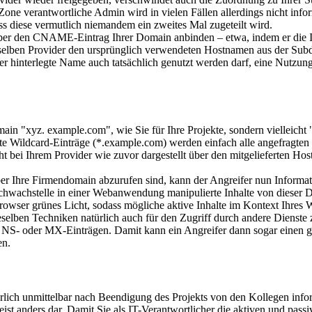
one verantwortliche Admin wird in vielen Fällen allerdings nicht info
ss diese vermutlich niemandem ein zweites Mal zugeteilt wird.
über den CNAME-Eintrag Ihrer Domain anbinden – etwa, indem er die 
emselben Provider den ursprünglich verwendeten Hostnamen aus der Su
 der hinterlegte Name auch tatsächlich genutzt werden darf, eine Nutz
main "xyz. example.com", wie Sie für Ihre Projekte, sondern vielleicht 
te Wildcard-Einträge (*.example.com) werden einfach alle angefragte
t bei Ihrem Provider wie zuvor dargestellt über den mitgelieferten Ho
ber Ihre Firmendomain abzurufen sind, kann der Angreifer nun Informat
chwachstelle in einer Webanwendung manipulierte Inhalte von dieser
owser grünes Licht, sodass mögliche aktive Inhalte im Kontext Ihres
eselben Techniken natürlich auch für den Zugriff durch andere Dienst
n NS- oder MX-Einträgen. Damit kann ein Angreifer dann sogar einen g
en.
ürlich unmittelbar nach Beendigung des Projekts von den Kollegen in
ät meist anders dar. Damit Sie als IT-Verantwortlicher die aktiven und pa