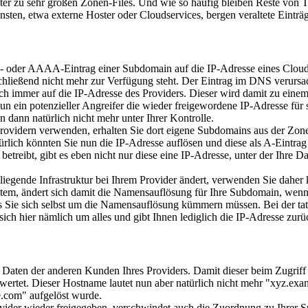
nter zu sehr großen Zonen-Files. Und wie so häufig bleiben Reste von T
en, etwa externe Hoster oder Cloudservices, bergen veraltete Einträ
r A- oder AAAA-Eintrag einer Subdomain auf die IP-Adresse eines Cloud
hließend nicht mehr zur Verfügung steht. Der Eintrag im DNS verursach
och immer auf die IP-Adresse des Providers. Dieser wird damit zu ein
 nun ein potenzieller Angreifer die wieder freigewordene IP-Adresse für 
 dann natürlich nicht mehr unter Ihrer Kontrolle.
ovidern verwenden, erhalten Sie dort eigene Subdomains aus der Zone 
ich könnten Sie nun die IP-Adresse auflösen und diese als A-Eintrag 
treibt, gibt es eben nicht nur diese eine IP-Adresse, unter der Ihre Da
liegende Infrastruktur bei Ihrem Provider ändert, verwenden Sie dahe
tem, ändert sich damit die Namensauflösung für Ihre Subdomain, wenn
dass Sie sich selbst um die Namensauflösung kümmern müssen. Bei der
ch hier nämlich um alles und gibt Ihnen lediglich die IP-Adresse zurüc
n Daten der anderen Kunden Ihres Providers. Damit dieser beim Zugriff
ewertet. Dieser Hostname lautet nun aber natürlich nicht mehr "xyz.e
.com" aufgelöst wurde.
ovider wieder freigegeben, verschwindet auch die Zuordnung zu Ihrer