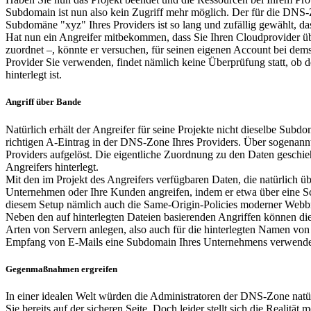
Subdomain ist nun also kein Zugriff mehr möglich. Der für die DNS-Z
Subdomäne "xyz" Ihres Providers ist so lang und zufällig gewählt, da
Hat nun ein Angreifer mitbekommen, dass Sie Ihren Cloudprovider 
zuordnet –, könnte er versuchen, für seinen eigenen Account bei d
Provider Sie verwenden, findet nämlich keine Überprüfung statt, ob
hinterlegt ist.
Angriff über Bande
Natürlich erhält der Angreifer für seine Projekte nicht dieselbe Subdo
richtigen A-Eintrag in der DNS-Zone Ihres Providers. Über sogenann
Providers aufgelöst. Die eigentliche Zuordnung zu den Daten geschieh
Angreifers hinterlegt.
Mit den im Projekt des Angreifers verfügbaren Daten, die natürlich ü
Unternehmen oder Ihre Kunden angreifen, indem er etwa über eine S
diesem Setup nämlich auch die Same-Origin-Policies moderner Webbr
Neben den auf hinterlegten Dateien basierenden Angriffen können di
Arten von Servern anlegen, also auch für die hinterlegten Namen vo
Empfang von E-Mails eine Subdomain Ihres Unternehmens verwend
Gegenmaßnahmen ergreifen
In einer idealen Welt würden die Administratoren der DNS-Zone nat
Sie bereits auf der sicheren Seite. Doch leider stellt sich die Realit