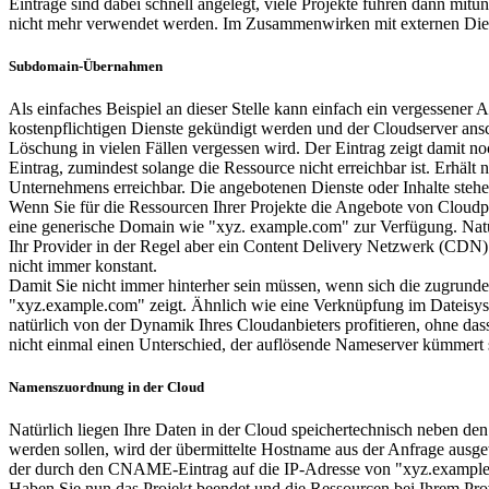
Einträge sind dabei schnell angelegt, viele Projekte führen dann mitu
nicht mehr verwendet werden. Im Zusammenwirken mit externen Dienst
Subdomain-Übernahmen
Als einfaches Beispiel an dieser Stelle kann einfach ein vergessene
kostenpflichtigen Dienste gekündigt werden und der Cloudserver ansc
Löschung in vielen Fällen vergessen wird. Der Eintrag zeigt damit n
Eintrag, zumindest solange die Ressource nicht erreichbar ist. Erhält
Unternehmens erreichbar. Die angebotenen Dienste oder Inhalte stehen
Wenn Sie für die Ressourcen Ihrer Projekte die Angebote von Cloudpr
eine generische Domain wie "xyz. example.com" zur Verfügung. Natürl
Ihr Provider in der Regel aber ein Content Delivery Netzwerk (CDN) be
nicht immer konstant.
Damit Sie nicht immer hinterher sein müssen, wenn sich die zugrunde
"xyz.example.com" zeigt. Ähnlich wie eine Verknüpfung im Dateisys
natürlich von der Dynamik Ihres Cloudanbieters profitieren, ohne 
nicht einmal einen Unterschied, der auflösende Nameserver kümmert si
Namenszuordnung in der Cloud
Natürlich liegen Ihre Daten in der Cloud speichertechnisch neben de
werden sollen, wird der übermittelte Hostname aus der Anfrage ausg
der durch den CNAME-Eintrag auf die IP-Adresse von "xyz.example
Haben Sie nun das Projekt beendet und die Ressourcen bei Ihrem Pr