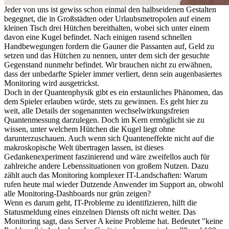
Jeder von uns ist gewiss schon einmal den halbseidenen Gestalten
begegnet, die in Großstädten oder Urlaubsmetropolen auf einem
kleinen Tisch drei Hütchen bereithalten, wobei sich unter einem
davon eine Kugel befindet. Nach einigen rasend schnellen
Handbewegungen fordern die Gauner die Passanten auf, Geld zu
setzen und das Hütchen zu nennen, unter dem sich der gesuchte
Gegenstand nunmehr befindet. Wir brauchen nicht zu erwähnen,
dass der unbedarfte Spieler immer verliert, denn sein augenbasiertes
Monitoring wird ausgetrickst.
Doch in der Quantenphysik gibt es ein erstaunliches Phänomen, das
dem Spieler erlauben würde, stets zu gewinnen. Es geht hier zu
weit, alle Details der sogenannten wechselwirkungsfreien
Quantenmessung darzulegen. Doch im Kern ermöglicht sie zu
wissen, unter welchem Hütchen die Kugel liegt ohne
darunterzuschauen. Auch wenn sich Quanteneffekte nicht auf die
makroskopische Welt übertragen lassen, ist dieses
Gedankenexperiment faszinierend und wäre zweifellos auch für
zahlreiche andere Lebenssituationen von großem Nutzen. Dazu
zählt auch das Monitoring komplexer IT-Landschaften: Warum
rufen heute mal wieder Dutzende Anwender im Support an, obwohl
alle Monitoring-Dashboards nur grün zeigen?
Wenn es darum geht, IT-Probleme zu identifizieren, hilft die
Statusmeldung eines einzelnen Diensts oft nicht weiter. Das
Monitoring sagt, dass Server A keine Probleme hat. Bedeutet "keine