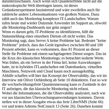
darunterzuschauen. Auch wenn sich Quanteneffekte nicht auf die
makroskopische Welt übertragen lassen, ist dieses
Gedankenexperiment faszinierend und wäre zweifellos auch für
zahlreiche andere Lebenssituationen von großem Nutzen. Dazu
zählt auch das Monitoring komplexer IT-Landschaften: Warum
rufen heute mal wieder Dutzende Anwender im Support an, obwohl
alle Monitoring-Dashboards nur grün zeigen?
Wenn es darum geht, IT-Probleme zu identifizieren, hilft die
Statusmeldung eines einzelnen Diensts oft nicht weiter. Das
Monitoring sagt, dass Server A keine Probleme hat. Bedeutet "keine
Probleme" jedoch, dass das Gerät irgendwo zwischen 80 und 100
Prozent arbeitet, kann es vorkommen, dass 81 Prozent an dieser
Stelle für Probleme mit einem nachgelagerten Dienst sorgen. Das ist
die Krux des klassischen Monitorings: es betrachtet isolierte Werte.
Was früher, als ein Server in der Firma lief, keine Auswirkungen
hatte, ist in hybriden ITLandschaften mit Datenbanken, virtuellen
Maschinen, Netzwerk und Cloud kaum noch aussagekräftig.
Abhilfe schaffen will hier das Konzept der Observability, das wir im
Interview mit Oliver Oehlenberg ab Seite 10 diskutieren. Fast so wie
die wechselwirkungsfreie Quantenmessung kann es Zustände in der
IT aufzeigen, die das klassische Monitoring nicht erfasst.
Wobei die Informationen, die die Observability analysiert, nach wie
vor aus klassischen Überwachungsanwendungen kommen. Davon
stellen wir in dieser Ausgabe etwas das freie LibreNMS (Seite 66)
vor und testen Adrems NetCrunch 13 (Seite 26). Daneben kommt