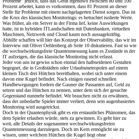
Probleme" jedoch, dass das Gerät irgendwo zwischen 80 und 100
Prozent arbeitet, kann es vorkommen, dass 81 Prozent an dieser
Stelle für Probleme mit einem nachgelagerten Dienst sorgen. Das ist
die Krux des klassischen Monitorings: es betrachtet isolierte Werte.
Was früher, als ein Server in der Firma lief, keine Auswirkungen
hatte, ist in hybriden ITLandschaften mit Datenbanken, virtuellen
Maschinen, Netzwerk und Cloud kaum noch aussagekräftig.
Abhilfe schaffen will hier das Konzept der Observability, das wir im
Interview mit Oliver Oehlenberg ab Seite 10 diskutieren. Fast so wie
die wechselwirkungsfreie Quantenmessung kann es Zustände in der
IT aufzeigen, die das klassische Monitoring nicht erfasst.
Jeder von uns ist gewiss schon einmal den halbseidenen Gestalten
begegnet, die in Großstädten oder Urlaubsmetropolen auf einem
kleinen Tisch drei Hütchen bereithalten, wobei sich unter einem
davon eine Kugel befindet. Nach einigen rasend schnellen
Handbewegungen fordern die Gauner die Passanten auf, Geld zu
setzen und das Hütchen zu nennen, unter dem sich der gesuchte
Gegenstand nunmehr befindet. Wir brauchen nicht zu erwähnen,
dass der unbedarfte Spieler immer verliert, denn sein augenbasiertes
Monitoring wird ausgetrickst.
Doch in der Quantenphysik gibt es ein erstaunliches Phänomen, das
dem Spieler erlauben würde, stets zu gewinnen. Es geht hier zu
weit, alle Details der sogenannten wechselwirkungsfreien
Quantenmessung darzulegen. Doch im Kern ermöglicht sie zu
wissen, unter welchem Hütchen die Kugel liegt ohne