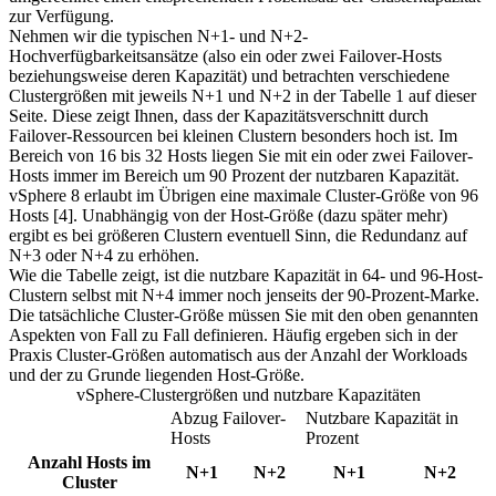
zur Verfügung.
Nehmen wir die typischen N+1- und N+2-
Hochverfügbarkeitsansätze (also ein oder zwei Failover-Hosts
beziehungsweise deren Kapazität) und betrachten verschiedene
Clustergrößen mit jeweils N+1 und N+2 in der Tabelle 1 auf dieser
Seite. Diese zeigt Ihnen, dass der Kapazitätsverschnitt durch
Failover-Ressourcen bei kleinen Clustern besonders hoch ist. Im
Bereich von 16 bis 32 Hosts liegen Sie mit ein oder zwei Failover-
Hosts immer im Bereich um 90 Prozent der nutzbaren Kapazität.
vSphere 8 erlaubt im Übrigen eine maximale Cluster-Größe von 96
Hosts [4]. Unabhängig von der Host-Größe (dazu später mehr)
ergibt es bei größeren Clustern eventuell Sinn, die Redundanz auf
N+3 oder N+4 zu erhöhen.
Wie die Tabelle zeigt, ist die nutzbare Kapazität in 64- und 96-Host-
Clustern selbst mit N+4 immer noch jenseits der 90-Prozent-Marke.
Die tatsächliche Cluster-Größe müssen Sie mit den oben genannten
Aspekten von Fall zu Fall definieren. Häufig ergeben sich in der
Praxis Cluster-Größen automatisch aus der Anzahl der Workloads
und der zu Grunde liegenden Host-Größe.
vSphere-Clustergrößen und nutzbare Kapazitäten
Abzug Failover-
Nutzbare Kapazität in
Hosts
Prozent
Anzahl Hosts im
N+1
N+2
N+1
N+2
Cluster