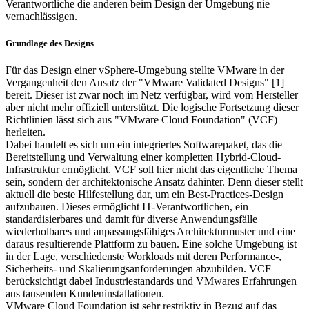
Verantwortliche die anderen beim Design der Umgebung nie
vernachlässigen.
Grundlage des Designs
Für das Design einer vSphere-Umgebung stellte VMware in der
Vergangenheit den Ansatz der "VMware Validated Designs" [1]
bereit. Dieser ist zwar noch im Netz verfügbar, wird vom Hersteller
aber nicht mehr offiziell unterstützt. Die logische Fortsetzung dieser
Richtlinien lässt sich aus "VMware Cloud Foundation" (VCF)
herleiten.
Dabei handelt es sich um ein integriertes Softwarepaket, das die
Bereitstellung und Verwaltung einer kompletten Hybrid-Cloud-
Infrastruktur ermöglicht. VCF soll hier nicht das eigentliche Thema
sein, sondern der architektonische Ansatz dahinter. Denn dieser stellt
aktuell die beste Hilfestellung dar, um ein Best-Practices-Design
aufzubauen. Dieses ermöglicht IT-Verantwortlichen, ein
standardisierbares und damit für diverse Anwendungsfälle
wiederholbares und anpassungsfähiges Architekturmuster und eine
daraus resultierende Plattform zu bauen. Eine solche Umgebung ist
in der Lage, verschiedenste Workloads mit deren Performance-,
Sicherheits- und Skalierungsanforderungen abzubilden. VCF
berücksichtigt dabei Industriestandards und VMwares Erfahrungen
aus tausenden Kundeninstallationen.
VMware Cloud Foundation ist sehr restriktiv in Bezug auf das