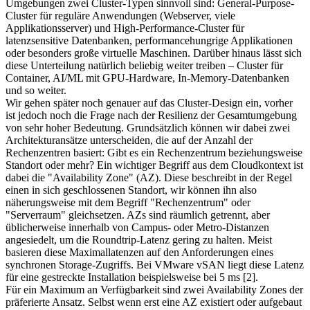
Umgebungen zwei Cluster-Typen sinnvoll sind: General-Purpose-
Cluster für reguläre Anwendungen (Webserver, viele
Applikationsserver) und High-Performance-Cluster für
latenzsensitive Datenbanken, performancehungrige Applikationen
oder besonders große virtuelle Maschinen. Darüber hinaus lässt sich
diese Unterteilung natürlich beliebig weiter treiben – Cluster für
Container, AI/ML mit GPU-Hardware, In-Memory-Datenbanken
und so weiter.
Wir gehen später noch genauer auf das Cluster-Design ein, vorher
ist jedoch noch die Frage nach der Resilienz der Gesamtumgebung
von sehr hoher Bedeutung. Grundsätzlich können wir dabei zwei
Architekturansätze unterscheiden, die auf der Anzahl der
Rechenzentren basiert: Gibt es ein Rechenzentrum beziehungsweise
Standort oder mehr? Ein wichtiger Begriff aus dem Cloudkontext ist
dabei die "Availability Zone" (AZ). Diese beschreibt in der Regel
einen in sich geschlossenen Standort, wir können ihn also
näherungsweise mit dem Begriff "Rechenzentrum" oder
"Serverraum" gleichsetzen. AZs sind räumlich getrennt, aber
üblicherweise innerhalb von Campus- oder Metro-Distanzen
angesiedelt, um die Roundtrip-Latenz gering zu halten. Meist
basieren diese Maximallatenzen auf den Anforderungen eines
synchronen Storage-Zugriffs. Bei VMware vSAN liegt diese Latenz
für eine gestreckte Installation beispielsweise bei 5 ms [2].
Für ein Maximum an Verfügbarkeit sind zwei Availability Zones der
präferierte Ansatz. Selbst wenn erst eine AZ existiert oder aufgebaut