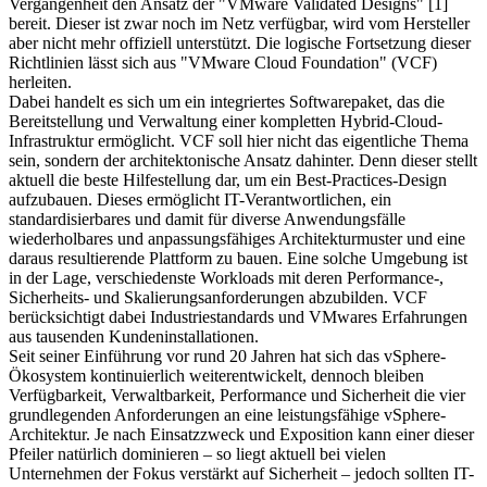
Vergangenheit den Ansatz der "VMware Validated Designs" [1]
bereit. Dieser ist zwar noch im Netz verfügbar, wird vom Hersteller
aber nicht mehr offiziell unterstützt. Die logische Fortsetzung dieser
Richtlinien lässt sich aus "VMware Cloud Foundation" (VCF)
herleiten.
Dabei handelt es sich um ein integriertes Softwarepaket, das die
Bereitstellung und Verwaltung einer kompletten Hybrid-Cloud-
Infrastruktur ermöglicht. VCF soll hier nicht das eigentliche Thema
sein, sondern der architektonische Ansatz dahinter. Denn dieser stellt
aktuell die beste Hilfestellung dar, um ein Best-Practices-Design
aufzubauen. Dieses ermöglicht IT-Verantwortlichen, ein
standardisierbares und damit für diverse Anwendungsfälle
wiederholbares und anpassungsfähiges Architekturmuster und eine
daraus resultierende Plattform zu bauen. Eine solche Umgebung ist
in der Lage, verschiedenste Workloads mit deren Performance-,
Sicherheits- und Skalierungsanforderungen abzubilden. VCF
berücksichtigt dabei Industriestandards und VMwares Erfahrungen
aus tausenden Kundeninstallationen.
Seit seiner Einführung vor rund 20 Jahren hat sich das vSphere-
Ökosystem kontinuierlich weiterentwickelt, dennoch bleiben
Verfügbarkeit, Verwaltbarkeit, Performance und Sicherheit die vier
grundlegenden Anforderungen an eine leistungsfähige vSphere-
Architektur. Je nach Einsatzzweck und Exposition kann einer dieser
Pfeiler natürlich dominieren – so liegt aktuell bei vielen
Unternehmen der Fokus verstärkt auf Sicherheit – jedoch sollten IT-