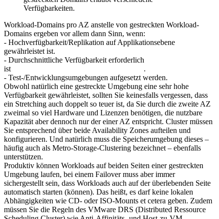
Verfügbarkeiten.
Workload-Domains pro AZ anstelle von gestreckten Workload-
Domains ergeben vor allem dann Sinn, wenn:
- Hochverfügbarkeit/Replikation auf Applikationsebene
gewährleistet ist.
- Durchschnittliche Verfügbarkeit erforderlich
ist .
- Test-/Entwicklungsumgebungen aufgesetzt werden.
Obwohl natürlich eine gestreckte Umgebung eine sehr hohe
Verfügbarkeit gewährleistet, sollten Sie keinesfalls vergessen, dass
ein Stretching auch doppelt so teuer ist, da Sie durch die zweite AZ
zweimal so viel Hardware und Lizenzen benötigen, die nutzbare
Kapazität aber dennoch nur der einer AZ entspricht. Cluster müssen
Sie entsprechend über beide Availability Zones aufteilen und
konfigurieren. Und natürlich muss die Speicherumgebung dieses –
häufig auch als Metro-Storage-Clustering bezeichnet – ebenfalls
unterstützen.
Produktiv können Workloads auf beiden Seiten einer gestreckten
Umgebung laufen, bei einem Failover muss aber immer
sichergestellt sein, dass Workloads auch auf der überlebenden Seite
automatisch starten (können). Das heißt, es darf keine lokalen
Abhängigkeiten wie CD- oder ISO-Mounts et cetera geben. Zudem
müssen Sie die Regeln des VMware DRS (Distributed Ressource
Scheduling Cluster) wie Anti-Affinitäts- und Host-zu-VM-