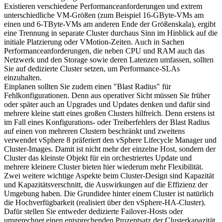
Existieren verschiedene Performanceanforderungen und extrem
unterschiedliche VM-Größen (zum Beispiel 16-GByte-VMs am
einen und 6-TByte-VMs am anderen Ende der Größenskala), ergibt
eine Trennung in separate Cluster durchaus Sinn im Hinblick auf die
initiale Platzierung oder VMotion-Zeiten. Auch in Sachen
Performanceanforderungen, die neben CPU und RAM auch das
Netzwerk und den Storage sowie deren Latenzen umfassen, sollten
Sie auf dedizierte Cluster setzen, um Performance-SLAs
einzuhalten.
Einplanen sollten Sie zudem einen "Blast Radius" für
Fehlkonfigurationen. Denn aus operativer Sicht müssen Sie früher
oder später auch an Upgrades und Updates denken und dafür sind
mehrere kleine statt eines großen Clusters hilfreich. Denn erstens ist
im Fall eines Konfigurations- oder Treiberfehlers der Blast Radius
auf einen von mehreren Clustern beschränkt und zweitens
verwendet vSphere 8 präferiert den vSphere Lifecycle Manager und
Cluster-Images. Damit ist nicht mehr der einzelne Host, sondern der
Cluster das kleinste Objekt für ein orchestriertes Update und
mehrere kleinere Cluster bieten hier wiederum mehr Flexibilität.
Zwei weitere wichtige Aspekte beim Cluster-Design sind Kapazität
und Kapazitätsverschnitt, die Auswirkungen auf die Effizienz der
Umgebung haben. Die Grundidee hinter einem Cluster ist natürlich
die Hochverfügbarkeit (realisiert über den vSphere-HA-Cluster).
Dafür stellen Sie entweder dedizierte Failover-Hosts oder
umgerechnet einen entsprechenden Prozentsatz der Clusterkapazität