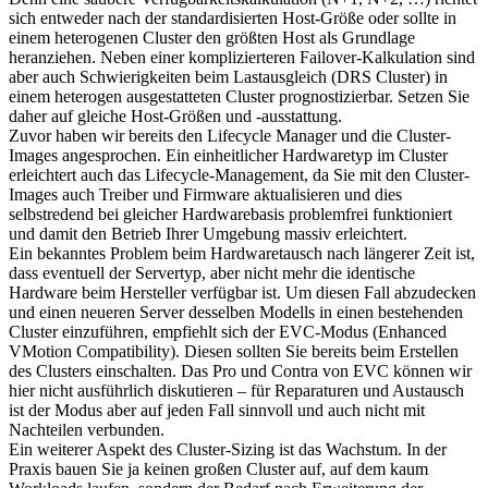
sich entweder nach der standardisierten Host-Größe oder sollte in
einem heterogenen Cluster den größten Host als Grundlage
heranziehen. Neben einer komplizierteren Failover-Kalkulation sind
aber auch Schwierigkeiten beim Lastausgleich (DRS Cluster) in
einem heterogen ausgestatteten Cluster prognostizierbar. Setzen Sie
daher auf gleiche Host-Größen und -ausstattung.
Zuvor haben wir bereits den Lifecycle Manager und die Cluster-
Images angesprochen. Ein einheitlicher Hardwaretyp im Cluster
erleichtert auch das Lifecycle-Management, da Sie mit den Cluster-
Images auch Treiber und Firmware aktualisieren und dies
selbstredend bei gleicher Hardwarebasis problemfrei funktioniert
und damit den Betrieb Ihrer Umgebung massiv erleichtert.
Ein bekanntes Problem beim Hardwaretausch nach längerer Zeit ist,
dass eventuell der Servertyp, aber nicht mehr die identische
Hardware beim Hersteller verfügbar ist. Um diesen Fall abzudecken
und einen neueren Server desselben Modells in einen bestehenden
Cluster einzuführen, empfiehlt sich der EVC-Modus (Enhanced
VMotion Compatibility). Diesen sollten Sie bereits beim Erstellen
des Clusters einschalten. Das Pro und Contra von EVC können wir
hier nicht ausführlich diskutieren – für Reparaturen und Austausch
ist der Modus aber auf jeden Fall sinnvoll und auch nicht mit
Nachteilen verbunden.
Ein weiterer Aspekt des Cluster-Sizing ist das Wachstum. In der
Praxis bauen Sie ja keinen großen Cluster auf, auf dem kaum