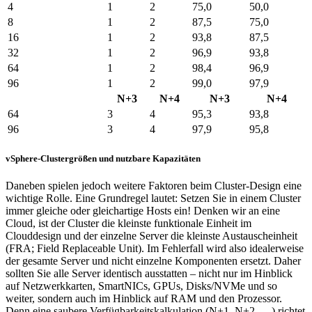
4
1
2
75,0
50,0
8
1
2
87,5
75,0
16
1
2
93,8
87,5
32
1
2
96,9
93,8
64
1
2
98,4
96,9
96
1
2
99,0
97,9
N+3
N+4
N+3
N+4
64
3
4
95,3
93,8
96
3
4
97,9
95,8
vSphere-Clustergrößen und nutzbare Kapazitäten
Daneben spielen jedoch weitere Faktoren beim Cluster-Design eine
wichtige Rolle. Eine Grundregel lautet: Setzen Sie in einem Cluster
immer gleiche oder gleichartige Hosts ein! Denken wir an eine
Cloud, ist der Cluster die kleinste funktionale Einheit im
Clouddesign und der einzelne Server die kleinste Austauscheinheit
(FRA; Field Replaceable Unit). Im Fehlerfall wird also idealerweise
der gesamte Server und nicht einzelne Komponenten ersetzt. Daher
sollten Sie alle Server identisch ausstatten – nicht nur im Hinblick
auf Netzwerkkarten, SmartNICs, GPUs, Disks/NVMe und so
weiter, sondern auch im Hinblick auf RAM und den Prozessor.
Denn eine saubere Verfügbarkeitskalkulation (N+1, N+2, …) richtet