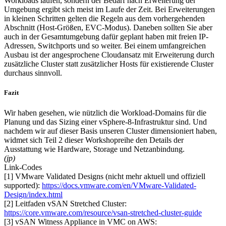
Workloads laufen, sondern der Bedarf nach Erweiterung der
Umgebung ergibt sich meist im Laufe der Zeit. Bei Erweiterungen
in kleinen Schritten gelten die Regeln aus dem vorhergehenden
Abschnitt (Host-Größen, EVC-Modus). Daneben sollten Sie aber
auch in der Gesamtumgebung dafür geplant haben mit freien IP-
Adressen, Switchports und so weiter. Bei einem umfangreichen
Ausbau ist der angesprochene Cloudansatz mit Erweiterung durch
zusätzliche Cluster statt zusätzlicher Hosts für existierende Cluster
durchaus sinnvoll.
Fazit
Wir haben gesehen, wie nützlich die Workload-Domains für die
Planung und das Sizing einer vSphere-8-Infrastruktur sind. Und
nachdem wir auf dieser Basis unseren Cluster dimensioniert haben,
widmet sich Teil 2 dieser Workshopreihe den Details der
Ausstattung wie Hardware, Storage und Netzanbindung.
(jp)
Link-Codes
[1] VMware Validated Designs (nicht mehr aktuell und offiziell
supported):
https://docs.vmware.com/en/VMware-Validated-
Design/index.html
[2] Leitfaden vSAN Stretched Cluster:
https://core.vmware.com/resource/vsan-stretched-cluster-guide
[3] vSAN Witness Appliance in VMC on AWS: