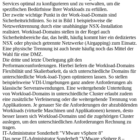
Services optimal zu konfigurieren und zu verwalten, um die
spezifischen Bedürfnisse Ihrer Workloads zu erfüllen.
Der zweite wichtige Punkt in der Work-load-Domain sind
Sicherheitsrichtlinien. So ist in Bild 1 beispielsweise die
Netzwerktrennung durch eine unabhängige NSX-Installation
realisiert. Workload-Domains stellen in der Regel auch
Sicherheitsbereiche dar, das heißt, häufig kommt hier ein dediziertes
NSX oder physisch getrennte Netzwerke (Airgapping) zum Einsatz.
Eine physische Trennung ist auch heute häufig noch das Mittel der
Wahl für eine DMZ.
Die dritte und letzte Überlegung gilt den
Performanceanforderungen. Hierbei liefern die Workload-Domains
Flexibilität und Skalierbarkeit, da sich unterschiedliche Domains für
unterschiedliche Work-load-Typen optimieren lassen. So stellen
beispielsweise VDI-Umgebungen ganz andere Anforderungen als
klassische Serveranwendungen. Eine weitergehende Unterteilung
von Workload-Domains in unterschiedliche Cluster erlaubt zudem
eine zusätzliche Verfeinerung oder die weitergehende Trennung von
Applikationen. Je genauer Sie die Anforderungen der abzubildenden
Workloads (virtuelle Maschinen und Applikationen) kennen, desto
besser lassen sich Workload-Domains und die zugehörigen Cluster
auslegen, um den unterschiedlichen Anforderungen Rechnung zu
tragen.
IT-Administrator Sonderheft "VMware vSphere 8"
Das neue IT-Administrator Sonderheft "VMware vSphere 8 –