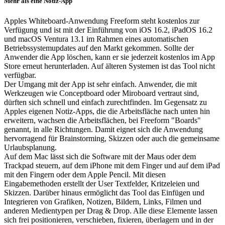
Mehr als eine Notiz-App
Apples Whiteboard-Anwendung Freeform steht kostenlos zur
Verfügung und ist mit der Einführung von iOS 16.2, iPad­OS 16.2
und macOS Ventura 13.1 im Rahmen eines automatischen
Betriebssystemupdates auf den Markt gekommen. Sollte der
Anwender die App löschen, kann er sie jederzeit kostenlos im App
Store erneut herunterladen. Auf älteren Systemen ist das Tool nicht
verfügbar.
Der Umgang mit der App ist sehr einfach. Anwender, die mit
Werkzeugen wie Conceptboard oder Miroboard vertraut sind,
dürften sich schnell und einfach zurechtfinden. Im Gegensatz zu
Apples eigenen Notiz-Apps, die die Arbeitsfläche nach unten hin
erweitern, wachsen die Arbeitsflächen, bei Freeform "Boards"
genannt, in alle Richtungen. Damit eignet sich die Anwendung
hervorragend für Brainstorming, Skizzen oder auch die gemeinsame
Urlaubsplanung.
Auf dem Mac lässt sich die Software mit der Maus oder dem
Trackpad steuern, auf dem iPhone mit dem Finger und auf dem iPad
mit den Fingern oder dem Apple Pencil. Mit diesen
Eingabemethoden erstellt der User Textfelder, Kritzeleien und
Skizzen. Darüber hinaus ermöglicht das Tool das Einfügen und
Integrieren von Grafiken, Notizen, Bildern, Links, Filmen und
anderen Medientypen per Drag & Drop. Alle diese Elemente lassen
sich frei positionieren, verschieben, fixieren, überlagern und in der