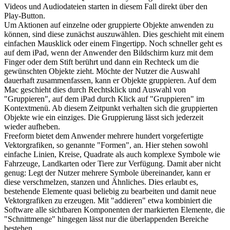
Videos und Audiodateien starten in diesem Fall direkt über den
Play-Button.
Um Aktionen auf einzelne oder gruppierte Objekte anwenden zu
können, sind diese zunächst auszuwählen. Dies geschieht mit einem
einfachen Mausklick oder einem Fingertipp. Noch schneller geht es
auf dem iPad, wenn der Anwender den Bildschirm kurz mit dem
Finger oder dem Stift berührt und dann ein Rechteck um die
gewünschten Objekte zieht. Möchte der Nutzer die Auswahl
dauerhaft zusammenfassen, kann er Objekte gruppieren. Auf dem
Mac geschieht dies durch Rechtsklick und Auswahl von
"Gruppieren", auf dem iPad durch Klick auf "Gruppieren" im
Kontextmenü. Ab diesem Zeitpunkt verhalten sich die gruppierten
Objekte wie ein einziges. Die Gruppierung lässt sich jederzeit
wieder aufheben.
Freeform bietet dem Anwender mehrere hundert vorgefertigte
Vektorgrafiken, so genannte "Formen", an. Hier stehen sowohl
einfache Linien, Kreise, Quadrate als auch komplexe Symbole wie
Fahrzeuge, Landkarten oder Tiere zur Verfügung. Damit aber nicht
genug: Legt der Nutzer mehrere Symbole übereinander, kann er
diese verschmelzen, stanzen und Ähnliches. Dies erlaubt es,
bestehende Elemente quasi beliebig zu bearbeiten und damit neue
Vektorgrafiken zu erzeugen. Mit "addieren" etwa kombiniert die
Software alle sichtbaren Komponenten der markierten Elemente, die
"Schnittmenge" hingegen lässt nur die überlappenden Bereiche
bestehen.