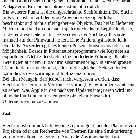
die ein Board erstellt oder geteilt bekommen haben – eine zentrale
Ablage zum Beispiel im Intranet ist nicht möglich.
Ein weiterer Punkt ist die eingeschränkte Suchfunktion. Die Suche
in Boards ist nur auf den vom Anwender erzeugten Inhalt
beschränkt und nicht auf eingebettete Objekte. Das heißt: Heftet ein
Nutzer eine Datei an und sucht später nach einem Begriff in dieser,
findet er diese Datei nicht – es sei denn, der Suchbegriff wurde
manuell auf der Pinnwand notiert. Eine Änderungshistorie fehlt
ebenfalls. Außerdem gibt es keinen Präsentationsmodus oder eine
Möglichkeit, Boards in Präsentationsprogramme wie Keynote zu
exportieren. Nicht zuletzt fehlt eine moderierte Führung, die alle
Beteiligten auf dem Bildschirm zusammenbringt. In einem großen
Team, in dem es wichtig ist, alle auf der gleichen Seite zu halten,
kann dies zu Verwirrung und Ineffizienz führen.
Bei allen Mängeln darf jedoch nicht vergessen werden, dass
Freeform bisher nur in Version 1.0 vorliegt. Es wird interessant sein
zu sehen, was Apple in den nächsten Updates integrieren wird und
ob mehr Funktionen für den professionellen Einsatz im
Unternehmen hinzukommen.
Fazit
Freeform ist sehr nützlich, wenn es darum geht, bei der Planung von
Projekten oder der Recherche von Themen für eine Strukturierung
von Informationen zu sorgen. Auch die Zusammenarbeit an