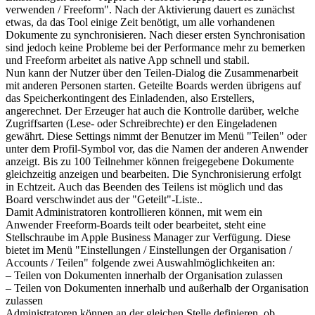
verwenden / Freeform". Nach der Aktivierung dauert es zunächst
etwas, da das Tool einige Zeit benötigt, um alle vorhandenen
Dokumente zu synchronisieren. Nach dieser ersten Synchronisation
sind jedoch keine Probleme bei der Performance mehr zu bemerken
und Freeform arbeitet als native App schnell und stabil.
Nun kann der Nutzer über den Teilen-Dialog die Zusammenarbeit
mit anderen Personen starten. Geteilte Boards werden übrigens auf
das Speicherkontingent des Einladenden, also Erstellers,
angerechnet. Der Erzeuger hat auch die Kontrolle darüber, welche
Zugriffsarten (Lese- oder Schreibrechte) er den Eingeladenen
gewährt. Diese Settings nimmt der Benutzer im Menü "Teilen" oder
unter dem Profil-Symbol vor, das die Namen der anderen Anwender
anzeigt. Bis zu 100 Teilnehmer können freigegebene Dokumente
gleichzeitig anzeigen und bearbeiten. Die Synchronisierung erfolgt
in Echtzeit. Auch das Beenden des Teilens ist möglich und das
Board verschwindet aus der "Geteilt"-Liste..
Damit Administratoren kontrollieren können, mit wem ein
Anwender Freeform-Boards teilt oder bearbeitet, steht eine
Stellschraube im Apple Business Manager zur Verfügung. Diese
bietet im Menü "Einstellungen / Einstellungen der Organisation /
Accounts / Teilen" folgende zwei Auswahlmöglichkeiten an:
– Teilen von Dokumenten innerhalb der Organisation zulassen
– Teilen von Dokumenten innerhalb und außerhalb der Organisation
zulassen
Administratoren können an der gleichen Stelle definieren, ob