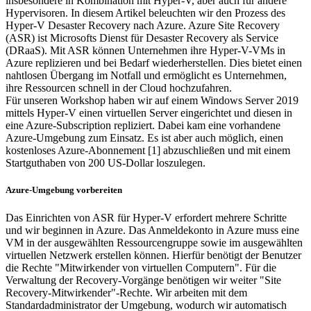
insbesondere in Kombination mit Hyper-V, aber auch für andere
Hypervisoren. In diesem Artikel beleuchten wir den Prozess des
Hyper-V Desaster Recovery nach Azure. Azure Site Recovery
(ASR) ist Microsofts Dienst für Desaster Recovery als Service
(DRaaS). Mit ASR können Unternehmen ihre Hyper-V-VMs in
Azure replizieren und bei Bedarf wiederherstellen. Dies bietet einen
nahtlosen Übergang im Notfall und ermöglicht es Unternehmen,
ihre Ressourcen schnell in der Cloud hochzufahren.
Für unseren Workshop haben wir auf einem Windows Server 2019
mittels Hyper-V einen virtuellen Server eingerichtet und diesen in
eine Azure-Subscription repliziert. Dabei kam eine vorhandene
Azure-Umgebung zum Einsatz. Es ist aber auch möglich, einen
kostenloses Azure-Abonnement [1] abzuschließen und mit einem
Startguthaben von 200 US-Dollar loszulegen.
Azure-Umgebung vorbereiten
Das Einrichten von ASR für Hyper-V erfordert mehrere Schritte
und wir beginnen in Azure. Das Anmeldekonto in Azure muss eine
VM in der ausgewählten Ressourcengruppe sowie im ausgewählten
virtuellen Netzwerk erstellen können. Hierfür benötigt der Benutzer
die Rechte "Mitwirkender von virtuellen Computern". Für die
Verwaltung der Recovery-Vorgänge benötigen wir weiter "Site
Recovery-Mitwirkender"-Rechte. Wir arbeiten mit dem
Standardadministrator der Umgebung, wodurch wir automatisch