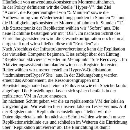
Häufigkeit von anwendungskonsistenten Momentaufnahmen.
In der Policy definieren wir die Quelle "Hyper-V", das Ziel
"Azure", die Kopierhäufigkeit von "5 Minuten" sowie die
Aufbewahrung von Wiederherstellungspunkten in Stunden "2" und
die Häufigkeit appkonsistenter Momentaufnahmen in Stunden "1".
Als Startzeitpunkt der Replikation wählen wir "Sofort" aus. Die
neue Richtlinie bestätigen wir mit "OK". Im nächsten Schritt des
Einrichtungsassistenten wird die Gesamtkonfiguration noch einmal
dargestellt und wir schließen diese mit "Erstellen" ab.
Nach Abschluss der Infrastrukturvorbereitung kann die Replikation
der virtuellen Computer beginnen. Dies erfolgt über den Eintrag
"Replikation aktivieren" wieder im Menüpunkt "Site Recovery". Im
Aktivierungsassistent durchlaufen wir sechs Register. Im ersten
Reiter wählen wir unseren erstellten Hyper-V-Quellstandort
"itadministratorHyperVSite" aus. In der Zielumgebung werden
erneut das Abonnement, die Ressourcengruppen und
Bereitstellungsmodell nach einem Failover sowie ein Speicherkonto
abgefragt. Die Einstellungen lassen sich später ebenfalls in der
replizierten VM in Azure anpassen.
Im nächsten Schritt geben wir die zu replizierende VM der lokalen
Umgebung an. Wir wählen hier unseren lokalen Testserver aus. Auf
der Registerkarte "Replikationseinstellungen" teilen wir die
Datenträgerdetails mit. Im nächsten Schritt wählen wir noch unsere
Replikationsrichtlinie aus und schließen im Weiteren die Einrichtung
über "Replikation aktivieren" ab. Die Einrichtung ist damit