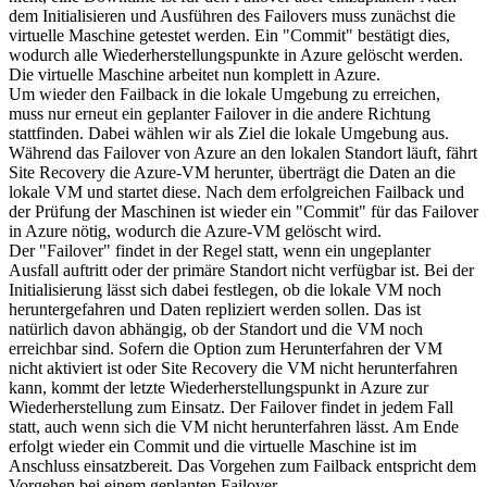
dem Initialisieren und Ausführen des Failovers muss zunächst die
virtuelle Maschine getestet werden. Ein "Commit" bestätigt dies,
wodurch alle Wiederherstellungspunkte in Azure gelöscht werden.
Die virtuelle Maschine arbeitet nun komplett in Azure.
Um wieder den Failback in die lokale Umgebung zu erreichen,
muss nur erneut ein geplanter Failover in die andere Richtung
stattfinden. Dabei wählen wir als Ziel die lokale Umgebung aus.
Während das Failover von Azure an den lokalen Standort läuft, fährt
Site Recovery die Azure-VM herunter, überträgt die Daten an die
lokale VM und startet diese. Nach dem erfolgreichen Failback und
der Prüfung der Maschinen ist wieder ein "Commit" für das Failover
in Azure nötig, wodurch die Azure-VM gelöscht wird.
Der "Failover" findet in der Regel statt, wenn ein ungeplanter
Ausfall auftritt oder der primäre Standort nicht verfügbar ist. Bei der
Initialisierung lässt sich dabei festlegen, ob die lokale VM noch
heruntergefahren und Daten repliziert werden sollen. Das ist
natürlich davon abhängig, ob der Standort und die VM noch
erreichbar sind. Sofern die Option zum Herunterfahren der VM
nicht aktiviert ist oder Site Recovery die VM nicht herunterfahren
kann, kommt der letzte Wiederherstellungspunkt in Azure zur
Wiederherstellung zum Einsatz. Der Failover findet in jedem Fall
statt, auch wenn sich die VM nicht herunterfahren lässt. Am Ende
erfolgt wieder ein Commit und die virtuelle Maschine ist im
Anschluss einsatzbereit. Das Vorgehen zum Failback entspricht dem
Vorgehen bei einem geplanten Failover.