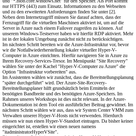
und "*.blob.core.windows.net" für den Speicher. Als Port kommt
nur HTTPS (443) zum Einsatz. Informationen zu den Webseiten
und zu den erweiterten Anforderungen finden Sie unter [2].
Neben dem Internetzugriff müssen Sie darauf achten, dass der
Fernzugriff für die virtuellen Maschinen aktiviert ist, um auf die
Server in Azure nach einem Fail­over zugreifen zu können. Auf
unserem Windows-Testserver haben wir hierfür RDP aktiviert. Mehr
ist in der lokalen Umgebung zunächst nicht zu berücksichtigen.
Im nächsten Schritt bereiten wir die Azure-Infrastruktur vor, bevor
wir die Notfallwiederherstellung lokaler virtueller Hyper-V-
Computer in Azure einrichten. Hierfür navigieren Sie in Azure zu
Ihrem Recovery-Services-Tresor. Im Menüpunkt "Site Recovery"
wählen Sie unter der Kachel "Hyper-V-Computer zu Azure" die
Option "Infrastruktur vorbereiten" aus.
Im Assistenten wählen wir zunächst, dass die Bereitstellungsplanung
"später durchgeführt" wird. Der Azure-Site-Recovery-
Bereitstellungsplaner hilft grundsätzlich beim Ermitteln der
benötigten Bandbreite und des benötigten Azure-Speichers. Im
Rahmen unseres Workshops ist dies nicht relevant. In der Azure-
Dokumentation ist dem Tool ein ausführlicher Beitrag gewidmet. Im
nächsten Schritt wählen wir aus, dass wir System Center VMM zum
Verwalten unserer Hyper-V-Hosts nicht verwenden. Hierdurch
müssen wir nun einen Hyper-V-Standort eintragen. Da bisher keiner
eingerichtet ist, erstellen wir einen neuen namens
"itadministratorHyperVSite".