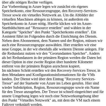
über alle nötigen Rechte verfügen.
Zur Vorbereitung in Azure legen wir zunächst ein eigenes
Speicherkonto, eine Ressourcengruppe, den Recovery-Services-
Tresor sowie ein virtuelles Netzwerk an. Um die Abbilder der
virtuellen Maschinen ablegen zu können, ist außerdem ein
Speicherkonto in Azure nötig. Hierfür klicken wir im Azure-
Startbildschirm auf "Ressource erstellen" und wählen in der
Kategorie "Speicher" den Punkt "Speicherkonto erstellen". Ein
Assistent führt im Folgenden durch die Einrichtung des Diensts.
Neben dem Abonnement, dem Namen und der Region, müssen wir
auch eine Ressourcengruppe auswählen. Hier erstellen wir eine
neue Gruppe, in der wir ebenfalls alle weiteren Dienste anlegen. Für
die Redundanz nutzen wir den "Georundanten Speicher". Anders
als bei Redundanzen in der primären Region werden die Daten bei
dieser Option in eine zweite Region über hunderte Kilometer
entfernt von der primären Region asynchron kopiert.
Im nächsten Schritt erstellen wir den Recovery-Services-Tresor, in
dem Metadaten und Konfigurationsinformationen für die VMs
landen. Der Dienst wird über den Eintrag "Recovery Services-
Tresor" auf der Startseite von Azure ins Leben gerufen. Hier sind
wieder Subskription, Region, Ressourcengruppe sowie ein Name
für den Tresor anzugeben. Der Tresor ist schnell eingerichtet und für
unsere Umgebung legen wir noch eine Netzwerkumgebung über
den Punkt "Virtuelles Netzwerk" an, mit dem die VM nach einem
Failover verknüpft werden.