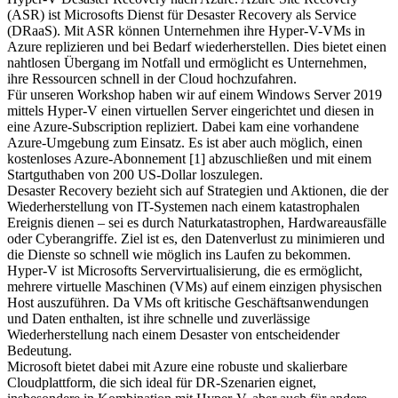
(ASR) ist Microsofts Dienst für Desaster Recovery als Service
(DRaaS). Mit ASR können Unternehmen ihre Hyper-V-VMs in
Azure replizieren und bei Bedarf wiederherstellen. Dies bietet einen
nahtlosen Übergang im Notfall und ermöglicht es Unternehmen,
ihre Ressourcen schnell in der Cloud hochzufahren.
Für unseren Workshop haben wir auf einem Windows Server 2019
mittels Hyper-V einen virtuellen Server eingerichtet und diesen in
eine Azure-Subscription repliziert. Dabei kam eine vorhandene
Azure-Umgebung zum Einsatz. Es ist aber auch möglich, einen
kostenloses Azure-Abonnement [1] abzuschließen und mit einem
Startguthaben von 200 US-Dollar loszulegen.
Desaster Recovery bezieht sich auf Strategien und Aktionen, die der
Wiederherstellung von IT-Systemen nach einem katastrophalen
Ereignis dienen – sei es durch Naturkatastrophen, Hardwareausfälle
oder Cyberangriffe. Ziel ist es, den Datenverlust zu minimieren und
die Dienste so schnell wie möglich ins Laufen zu bekommen.
Hyper-V ist Microsofts Servervirtualisierung, die es ermöglicht,
mehrere virtuelle Maschinen (VMs) auf einem einzigen physischen
Host auszuführen. Da VMs oft kritische Geschäftsanwendungen
und Daten enthalten, ist ihre schnelle und zuverlässige
Wiederherstellung nach einem Desaster von entscheidender
Bedeutung.
Microsoft bietet dabei mit Azure eine robuste und skalierbare
Cloudplattform, die sich ideal für DR-Szenarien eignet,