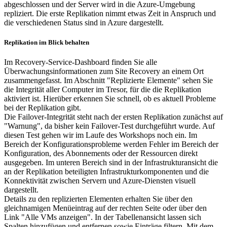
abgeschlossen und der Server wird in die Azure-Umgebung
repliziert. Die erste Replikation nimmt etwas Zeit in Anspruch und
die verschiedenen Status sind in Azure dargestellt.
Replikation im Blick behalten
Im Recovery-Service-Dashboard finden Sie alle
Überwachungsinformationen zum Site Recovery an einem Ort
zusammengefasst. Im Abschnitt "Replizierte Elemente" sehen Sie
die Integrität aller Computer im Tresor, für die die Replikation
aktiviert ist. Hierüber erkennen Sie schnell, ob es aktuell Probleme
bei der Replikation gibt.
Die Failover-Integrität steht nach der ersten Replikation zunächst auf
"Warnung", da bisher kein Failover-Test durchgeführt wurde. Auf
diesen Test gehen wir im Laufe des Workshops noch ein. Im
Bereich der Konfigurationsprobleme werden Fehler im Bereich der
Konfiguration, des Abonnements oder der Ressourcen direkt
ausgegeben. Im unteren Bereich sind in der Infrastrukturansicht die
an der Replikation beteiligten Infrastrukturkomponenten und die
Konnektivität zwischen Servern und Azure-Diensten visuell
dargestellt.
Details zu den replizierten Elementen erhalten Sie über den
gleichnamigen Menüeintrag auf der rechten Seite oder über den
Link "Alle VMs anzeigen". In der Tabellenansicht lassen sich
Spalten hinzufügen und entfernen sowie Einträge filtern. Mit dem