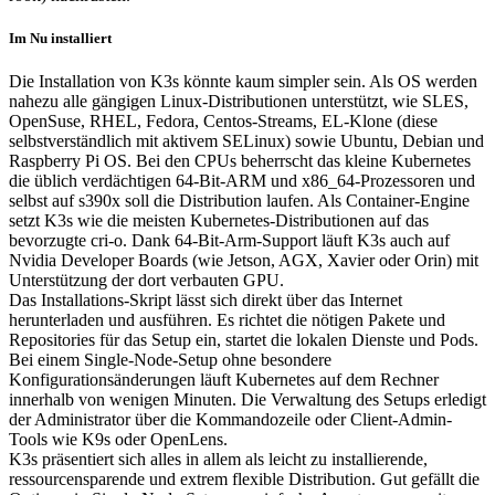
Im Nu installiert
Die Installation von K3s könnte kaum simpler sein. Als OS werden
nahezu alle gängigen Linux-Distributionen unterstützt, wie SLES,
OpenSuse, RHEL, Fedora, Centos-Streams, EL-Klone (diese
selbstverständlich mit aktivem SELinux) sowie Ubuntu, Debian und
Raspberry Pi OS. Bei den CPUs beherrscht das kleine Kubernetes
die üblich verdächtigen 64-Bit-ARM und x86_64-Prozessoren und
selbst auf s390x soll die Distribution laufen. Als Container-Engine
setzt K3s wie die meisten Kubernetes-Distributionen auf das
bevorzugte cri-o. Dank 64-Bit-Arm-Support läuft K3s auch auf
Nvidia Developer Boards (wie Jetson, AGX, Xavier oder Orin) mit
Unterstützung der dort verbauten GPU.
Das Installations-Skript lässt sich direkt über das Internet
herunterladen und ausführen. Es richtet die nötigen Pakete und
Repositories für das Setup ein, startet die lokalen Dienste und Pods.
Bei einem Single-Node-Setup ohne besondere
Konfigurationsänderungen läuft Kubernetes auf dem Rechner
innerhalb von wenigen Minuten. Die Verwaltung des Setups erledigt
der Administrator über die Kommandozeile oder Client-Admin-
Tools wie K9s oder OpenLens.
K3s präsentiert sich alles in allem als leicht zu installierende,
ressourcensparende und extrem flexible Distribution. Gut gefällt die