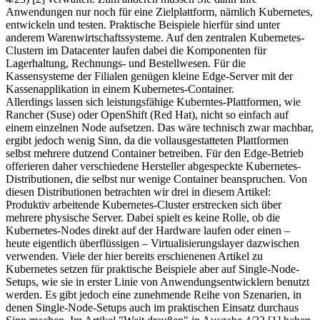
Anwendungen nur noch für eine Zielplattform, nämlich Kubernetes,
entwickeln und testen. Praktische Beispiele hierfür sind unter
anderem Warenwirtschaftssysteme. Auf den zentralen Kubernetes-
Clustern im Datacenter laufen dabei die Komponenten für
Lagerhaltung, Rechnungs- und Bestellwesen. Für die
Kassensysteme der Filialen genügen kleine Edge-Server mit der
Kassenapplikation in einem Kubernetes-Container.
Allerdings lassen sich leistungsfähige Kuberntes-Plattformen, wie
Rancher (Suse) oder OpenShift (Red Hat), nicht so einfach auf
einem einzelnen Node aufsetzen. Das wäre technisch zwar machbar,
ergibt jedoch wenig Sinn, da die vollausgestatteten Plattformen
selbst mehrere dutzend Container betreiben. Für den Edge-Betrieb
offerieren daher verschiedene Hersteller abgespeckte Kubernetes-
Distributionen, die selbst nur wenige Container beanspruchen. Von
diesen Distributionen betrachten wir drei in diesem Artikel:
Produktiv arbeitende Kubernetes-Cluster erstrecken sich über
mehrere physische Server. Dabei spielt es keine Rolle, ob die
Kubernetes-Nodes direkt auf der Hardware laufen oder einen –
heute eigentlich überflüssigen – Virtualisierungslayer dazwischen
verwenden. Viele der hier bereits erschienenen Artikel zu
Kubernetes setzen für praktische Beispiele aber auf Single-Node-
Setups, wie sie in erster Linie von Anwendungsentwicklern benutzt
werden. Es gibt jedoch eine zunehmende Reihe von Szenarien, in
denen Single-Node-Setups auch im praktischen Einsatz durchaus