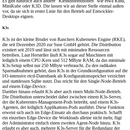
Es gibt natürlich auch andere "Kleindistributionen" wie etwa Kind,
MiniKube oder K3D. Die lassen wir an dieser Stelle einmal außen
vor, da sie sich in erster Linie für den Betrieb auf Entwickler-
Desktops eignen.
K3s
K3s ist der kleine Bruder von Ranchers Kubernetes Engine (RKE),
die seit Dezember 2020 zur Suse GmbH gehört. Die Distribution
existiert seit 2019 und lässt sich mit minimalen Ressourcen
betreiben. Laut Hersteller läuft K3s sogar auf Maschinen mit
lediglich einem CPU-Kern und 512 MByte RAM, da das minimale
K3s-Setup selbst nur 250 MByte verbraucht. Zu den radikalen
Sparmaßnahmen gehört, dass K3s in der Grundkonfiguration auf die
I/O-intensive etcd-Datenbank als Konfigurationsspeicher verzichtet
und stattdessen Sqlite nutzt. Das reicht für den Single-Node-Betrieb
auf einem Edge-Device.
Darüber hinaus erlaubt K3s aber auch einen Multi-Node-Betrieb.
Die Distribution unterscheidet dabei zwischen einem K3s-Server,
der die Kuberentes-Management-Pods betreibt, und einem K3s-
Agenten, der lediglich Applikations-Pods ausführt. Diese Funktion
erweist sich auch im Edge-Einsatz als durchaus praktisch. Schafft
ein einzelnes Edge-Device die Workloads alleine nicht mehr, fügt
der Administrator einfach einen zweiten Agent-Node hinzu. K3s
erlaubt es aber auch, mehrere K3s-Server für die Redundanz der