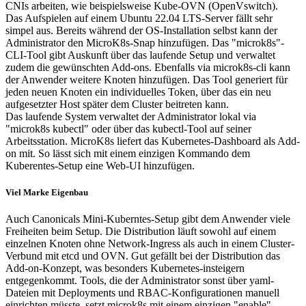
CNIs arbeiten, wie beispielsweise Kube-OVN (OpenVswitch).
Das Aufspielen auf einem Ubuntu 22.04 LTS-Server fällt sehr
simpel aus. Bereits während der OS-Installation selbst kann der
Administrator den MicroK8s-Snap hinzufügen. Das "microk8s"-
CLI-Tool gibt Auskunft über das laufende Setup und verwaltet
zudem die gewünschten Add-ons. Ebenfalls via microk8s-cli kann
der Anwender weitere Knoten hinzufügen. Das Tool generiert für
jeden neuen Knoten ein individuelles Token, über das ein neu
aufgesetzter Host später dem Cluster beitreten kann.
Das laufende System verwaltet der Administrator lokal via
"microk8s kubectl" oder über das kubectl-Tool auf seiner
Arbeitsstation. MicroK8s liefert das Kubernetes-Dashboard als Add-
on mit. So lässt sich mit einem einzigen Kommando dem
Kuberentes-Setup eine Web-UI hinzufügen.
Viel Marke Eigenbau
Auch Canonicals Mini-Kuberntes-Setup gibt dem Anwender viele
Freiheiten beim Setup. Die Distribution läuft sowohl auf einem
einzelnen Knoten ohne Network-Ingress als auch in einem Cluster-
Verbund mit etcd und OVN. Gut gefällt bei der Distribution das
Add-on-Konzept, was besonders Kubernetes-insteigern
entgegenkommt. Tools, die der Administrator sonst über yaml-
Dateien mit Deployments und RBAC-Konfigurationen manuell
einrichten müsste, setzt microk8s mit einem einzigen "enable"-