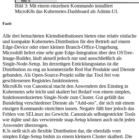
Bild 3: Mit einem einzelnen Kommando installiert
MicroK8s das Kubernetes-Dashboard als Admin-UI.
Fazit
Alle drei betrachteten Kleindistributionen bieten eine relativ einfache
und kompakte Kubernetes-Distribution für den Betrieb auf einem
Edge-Device oder einer kleinen Branch-Office-Umgebung.
Microshift liefert eine sehr gute Edge-Integration über den OSTree-
Image-Builder, läuft aktuell jedoch nur und ausschließlich als
Single-Node-Setup. Im derzeitigen Enticklungsstatus ist die
Distribution zu eng an kommerzielle Red Hat Produkte und Dienste
gebunden. Als Open-Source-Projekt sollte das Tool frei von
geschlossenen Registries funktionieren.
MicroK8s von Canonical macht den Anwendern den Einstieg in
Kubernetes sehr leicht und skaliert bei Bedarf von einem simplen,
funktionsreduzierten Single-Node zum Cluster. Gut gefällt das
Bundeling verschiedener Dienste als "Add-ons", die sich mit einem
einzigen Kommando einrichten lassen. Negativ fällt hier jedoch das
Fehlen von SELinux ins Gewicht. Canonicals selbstgestrickte Tools
wie dqlite und das verwirrende snap-Setup können auch nicht jeden
Anwender überzeugen.
K3s stellt sich als flexible Distribution dar, die ebenfalls vom
simplen Edge-Setup bishin zu einem kleinern Cluster skalliert. Die