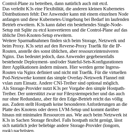
Control-Plane zu betreiben, dann natürlich auch mit etcd.
Das verleiht K3s eine Flexibilität, die anderen kleinen Kubernetes
Distributionen fehlt: Der Anwender kann mit einem einzelnen Node
anfangen und diese Kubernetes-Umgebung bei Bedarf im laufenden
Betrieb erweitern. K3s kann dabei ein bestehendes Single-Node-
Setup mit Sqlite zu etcd konvertieren und die Control-Plane auf das
übliche Drei-Knoten-Setup erweitern.
Weitere Sparmaßnahmen finden sich beim Storage, Netzwerk und
beim Proxy. K3s setzt auf den Reverse-Proxy Traefik für die IP-
Routen, anstelle des sonst üblichen, aber ressourceintensiveren
Nginx. Das bedeutet jedoch, dass Anwender gegebenenfalls
bestehende Deployment- und/oder Stateful-Sets-Konfigurationen
ihrer Applikationen ändern müssen. Hier werden gerne Ingress-
Routen via Nginx definiert und nicht mit Traefik. Für die virtuellen
Pod-Netzwerke kommt das simple Overlay-Netzwerk Flannel mit
vxlan zum Einsatz. Andere CNI-Treiber sind optional möglich.
Als Storage-Provider nutzt K3s per Vorgabe den simple Hostpath-
Treiber. Der unterstützt zwar nur Filesystemspeicher und das auch
nur ohne Redundanz, aber für den Edge-Betrieb reicht das völlig
aus. Zudem stellt Hostpath keine besonderen Anforderungen an die
Platte des Knotens oder deren LVM-Setup und kommt darüber
hinaus mit minimalen Ressourcen aus. Wie auch beim Netzwerk ist
K3s in Sachen Storage flexibel. Falls hostpath nicht genügt, lässt
sich natürlich jeder beliebige andere Storage-Provider (longorn,
rook) nachrüsten.