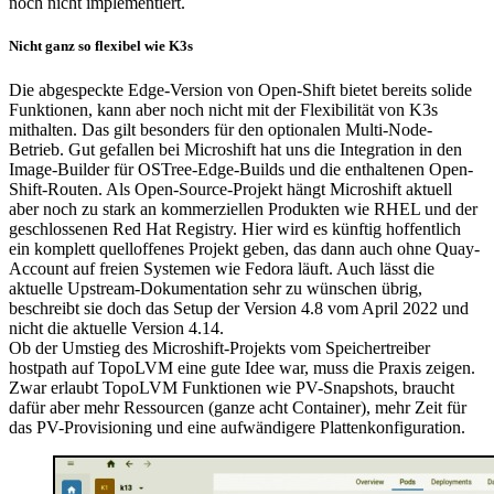
noch nicht implementiert.
Nicht ganz so flexibel wie K3s
Die abgespeckte Edge-Version von Open-Shift bietet bereits solide
Funktionen, kann aber noch nicht mit der Flexibilität von K3s
mithalten. Das gilt besonders für den optionalen Multi-Node-
Betrieb. Gut gefallen bei Microshift hat uns die Integration in den
Image-Builder für OSTree-Edge-Builds und die enthaltenen Open-
Shift-Routen. Als Open-Source-Projekt hängt Microshift aktuell
aber noch zu stark an kommerziellen Produkten wie RHEL und der
geschlossenen Red Hat Registry. Hier wird es künftig hoffentlich
ein komplett quelloffenes Projekt geben, das dann auch ohne Quay-
Account auf freien Systemen wie Fedora läuft. Auch lässt die
aktuelle Upstream-Dokumentation sehr zu wünschen übrig,
beschreibt sie doch das Setup der Version 4.8 vom April 2022 und
nicht die aktuelle Version 4.14.
Ob der Umstieg des Microshift-Projekts vom Speichertreiber
hostpath auf TopoLVM eine gute Idee war, muss die Praxis zeigen.
Zwar erlaubt TopoLVM Funktionen wie PV-Snapshots, braucht
dafür aber mehr Ressourcen (ganze acht Container), mehr Zeit für
das PV-Provisioning und eine aufwändigere Plattenkonfiguration.