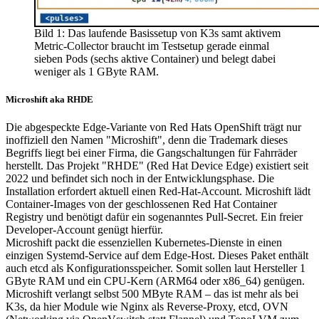
Bild 1: Das laufende Basissetup von K3s samt aktivem
Metric-Collector braucht im Testsetup gerade einmal
sieben Pods (sechs aktive Container) und belegt dabei
weniger als 1 GByte RAM.
Microshift aka RHDE
Die abgespeckte Edge-Variante von Red Hats OpenShift trägt nur
inoffiziell den Namen "Microshift", denn die Trademark dieses
Begriffs liegt bei einer Firma, die Gangschaltungen für Fahrräder
herstellt. Das Projekt "RHDE" (Red Hat Device Edge) existiert seit
2022 und befindet sich noch in der Entwicklungsphase. Die
Installation erfordert aktuell einen Red-Hat-Account. Microshift lädt
Container-Images von der geschlossenen Red Hat Container
Registry und benötigt dafür ein sogenanntes Pull-Secret. Ein freier
Developer-Account genügt hierfür.
Microshift packt die essenziellen Kubernetes-Dienste in einen
einzigen Systemd-Service auf dem Edge-Host. Dieses Paket enthält
auch etcd als Konfigurationsspeicher. Somit sollen laut Hersteller 1
GByte RAM und ein CPU-Kern (ARM64 oder x86_64) genügen.
Microshift verlangt selbst 500 MByte RAM – das ist mehr als bei
K3s, da hier Module wie Nginx als Reverse-Proxy, etcd, OVN