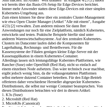
Sinn machen. Im Artikel "Weit draußen" in Ausgabe 4/23 [1] haben
wir bereits über das Basis-OS-Setup für Edge-Devices berichtet.
Immer mehr Anwender statten diese Edge-Devices mit einer simplen
Kubernetes-Umgebung aus.
Zum einen können Sie diese über ein zentrales Cluster-Management
wie etwa Open Cluster Manager (Artikel "Alle mit einem", Ausgabe
4/23) [2] verwalten. Zum anderen müssen Sie dann Ihre
Anwendungen nur noch für eine Zielplattform, nämlich Kubernetes,
entwickeln und testen. Praktische Beispiele hierfür sind unter
anderem Warenwirtschaftssysteme. Auf den zentralen Kubernetes-
Clustern im Datacenter laufen dabei die Komponenten für
Lagerhaltung, Rechnungs- und Bestellwesen. Für die
Kassensysteme der Filialen genügen kleine Edge-Server mit der
Kassenapplikation in einem Kubernetes-Container.
Allerdings lassen sich leistungsfähige Kuberntes-Plattformen, wie
Rancher (Suse) oder OpenShift (Red Hat), nicht so einfach auf
einem einzelnen Node aufsetzen. Das wäre technisch zwar machbar,
ergibt jedoch wenig Sinn, da die vollausgestatteten Plattformen
selbst mehrere dutzend Container betreiben. Für den Edge-Betrieb
offerieren daher verschiedene Hersteller abgespeckte Kubernetes-
Distributionen, die selbst nur wenige Container beanspruchen. Von
diesen Distributionen betrachten wir drei in diesem Artikel:
1. K3s (Suse)
2. Microshift (Red Hat)
3. MicroK8s (Canonical)