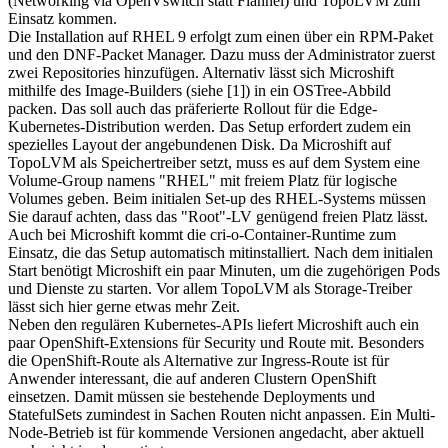
(Networking via OpenVswitch statt Flannel) und TopoLVM zum
Einsatz kommen.
Die Installation auf RHEL 9 erfolgt zum einen über ein RPM-Paket
und den DNF-Packet Manager. Dazu muss der Administrator zuerst
zwei Repositories hinzufügen. Alternativ lässt sich Microshift
mithilfe des Image-Builders (siehe [1]) in ein OSTree-Abbild
packen. Das soll auch das präferierte Rollout für die Edge-
Kubernetes-Distribution werden. Das Setup erfordert zudem ein
spezielles Layout der angebundenen Disk. Da Microshift auf
TopoLVM als Speichertreiber setzt, muss es auf dem System eine
Volume-Group namens "RHEL" mit freiem Platz für logische
Volumes geben. Beim initialen Set-up des RHEL-Systems müssen
Sie darauf achten, dass das "Root"-LV genügend freien Platz lässt.
Auch bei Microshift kommt die cri-o-Container-Runtime zum
Einsatz, die das Setup automatisch mitinstalliert. Nach dem initialen
Start benötigt Microshift ein paar Minuten, um die zugehörigen Pods
und Dienste zu starten. Vor allem TopoLVM als Storage-Treiber
lässt sich hier gerne etwas mehr Zeit.
Neben den regulären Kubernetes-APIs liefert Microshift auch ein
paar Open­Shift-Extensions für Security und Route mit. Besonders
die OpenShift-Route als Alternative zur Ingress-Route ist für
Anwender interessant, die auf anderen Clustern OpenShift
einsetzen. Damit müssen sie bestehende Deployments und
StatefulSets zumindest in Sachen Routen nicht anpassen. Ein Multi-
Node-Betrieb ist für kommende Versionen angedacht, aber aktuell