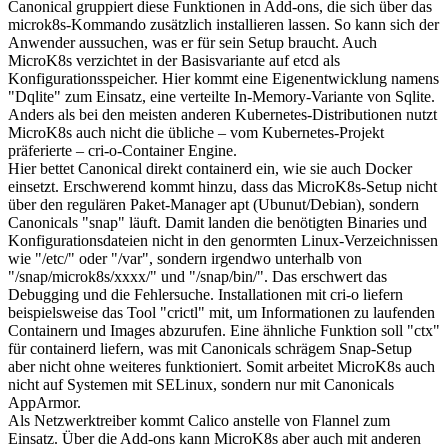
Canonical gruppiert diese Funktionen in Add-ons, die sich über das
microk8s-Kommando zusätzlich installieren lassen. So kann sich der
Anwender aussuchen, was er für sein Setup braucht. Auch
MicroK8s verzichtet in der Basisvariante auf etcd als
Konfigurationsspeicher. Hier kommt eine Eigenentwicklung namens
"Dqlite" zum Einsatz, eine verteilte In-Memory-Variante von Sqlite.
Anders als bei den meisten anderen Kubernetes-Distributionen nutzt
MicroK8s auch nicht die übliche – vom Kubernetes-Projekt
präferierte – cri-o-Container Engine.
Hier bettet Canonical direkt containerd ein, wie sie auch Docker
einsetzt. Erschwerend kommt hinzu, dass das MicroK8s-Setup nicht
über den regulären Paket-Manager apt (Ubunut/Debian), sondern
Canonicals "snap" läuft. Damit landen die benötigten Binaries und
Konfigurationsdateien nicht in den genormten Linux-Verzeichnissen
wie "/etc/" oder "/var", sondern irgendwo unterhalb von
"/snap/microk8s/xxxx/" und "/snap/bin/". Das erschwert das
Debugging und die Fehlersuche. Installationen mit cri-o liefern
beispielsweise das Tool "crictl" mit, um Informationen zu laufenden
Containern und Images abzurufen. Eine ähnliche Funktion soll "ctx"
für containerd liefern, was mit Canonicals schrägem Snap-Setup
aber nicht ohne weiteres funktioniert. Somit arbeitet MicroK8s auch
nicht auf Systemen mit SELinux, sondern nur mit Canonicals
AppArmor.
Als Netzwerktreiber kommt Calico anstelle von Flannel zum
Einsatz. Über die Add-ons kann MicroK8s aber auch mit anderen