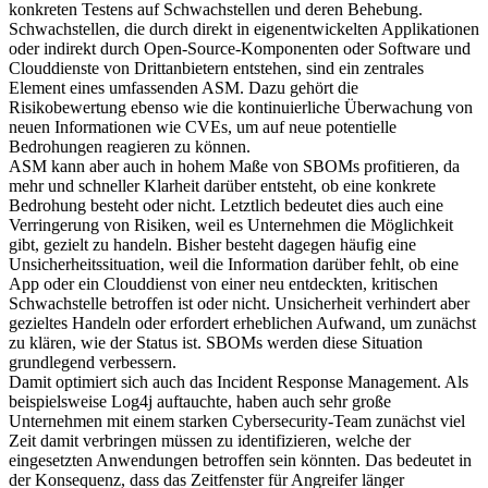
konkreten Testens auf Schwachstellen und deren Behebung.
Schwachstellen, die durch direkt in eigenentwickelten Applikationen
oder indirekt durch Open-Source-Komponenten oder Software und
Clouddienste von Drittanbietern entstehen, sind ein zentrales
Element eines umfassenden ASM. Dazu gehört die
Risikobewertung ebenso wie die kontinuierliche Überwachung von
neuen Informationen wie CVEs, um auf neue potentielle
Bedrohungen reagieren zu können.
ASM kann aber auch in hohem Maße von SBOMs profitieren, da
mehr und schneller Klarheit darüber entsteht, ob eine konkrete
Bedrohung besteht oder nicht. Letztlich bedeutet dies auch eine
Verringerung von Risiken, weil es Unternehmen die Möglichkeit
gibt, gezielt zu handeln. Bisher besteht dagegen häufig eine
Unsicherheitssituation, weil die Information darüber fehlt, ob eine
App oder ein Clouddienst von einer neu entdeckten, kritischen
Schwachstelle betroffen ist oder nicht. Unsicherheit verhindert aber
gezieltes Handeln oder erfordert erheblichen Aufwand, um zunächst
zu klären, wie der Status ist. SBOMs werden diese Situation
grundlegend verbessern.
Damit optimiert sich auch das Incident Response Management. Als
beispielsweise Log4j auftauchte, haben auch sehr große
Unternehmen mit einem starken Cybersecurity-Team zunächst viel
Zeit damit verbringen müssen zu identifizieren, welche der
eingesetzten Anwendungen betroffen sein könnten. Das bedeutet in
der Konsequenz, dass das Zeitfenster für Angreifer länger