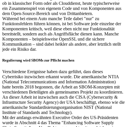
ob in klassischer Form oder als Clouddienst, heute typischerweise
ein Zusammenspiel von eigenem Code und von Komponenten aus
dem Open-Source-Bereich und von Drittanbietern.
Während bei einem Auto manche Teile dabei "nur" zu
Funktionsfehlern führen können, ist bei Software jede einzelne der
Komponenten kritisch, weil diese eben nicht nur Funktionalität
bereitstellt, sondern auch als Angriffsfläche dienen kann. Manche
Komponenten – beispielsweise OpenSSL und die sichere
Kommunikation – sind dabei heikler als andere, aber letztlich stellt
jede ein Risiko dar.
Regulierung wird SBOMs zur Pflicht machen
Verschiedene Ereignisse haben dazu geführt, dass dieses
Cyberrisiko inzwischen erkannt wurde. Die amerikanische NTIA
(National Telecommunications and Information Administration)
hatte bereits 2018 begonnen, die Arbeit an SBOM-Konzepten mit
verschiedenen Beteiligten als gemeinsames Projekt zu koordinieren.
An dieser Arbeit ist inzwischen auch die CISA (Cybersecurity &
Infrastructure Security Agency) der USA beschäftigt, ebenso wie die
amerikanische Standardisierungsorganisation NIST (National
Institute of Standards and Technology).
Mit der amfangs erwähnten Executive Order des US-Präsidenten
wurde in Abschnitt 4 das Thema "Enhancing Software Supply