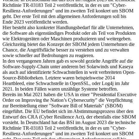
Richtlinie TR-03183 Teil 2 veröffentlicht, in der es um "Cyber-
Resilienz-Anforderungen" und im zweiten Teil konkret um SBOM
geht. Der erste Teil mit den allgemeinen Anforderungen soll bis
Ende 2023 veröffentlicht werden.
Hier besteht also konkreter Handlungsbedarf für alle Unternehmen,
die Software als eigenständiges Produkt oder als Teil von Produkten
wie Elektrogeräten oder Maschinen produzieren und weitergeben.
Gleichzeitig bietet das Konzept der SBOM jedem Unternehmen die
Chance, die Angriffsfläche besser zu verstehen und zu verwalten
sowie schneller auf Bedrohungen zu reagieren.
In den vergangenen Jahren gab es sowohl gezielte Angriffe auf die
Software-Supply-Chain unter anderem bei Solarwinds und Kaseya
als auch auf identifizierte Schwachstellen in weit verbreiteten Open-
Source-Bibliotheken. Letztere waren beispielsweise 2014
Heartbleed, eine Schwachstelle in OpenSSL, oder Log4j im Jahr
2021. In beiden Fällen waren unzählige Systeme betroffen.
Bereits im Mai 2021 haben die USA in einer "Presidential Executive
Order on Improving the Nation’s Cybersecurity" die Verpflichtung
zur Bereitstellung einer "Software Bill of Materials" (SBOM)
eingeführt. Die EU befindet sich im Abstimmungsprozess über den
Entwurf des CRA (Cyber Resilience Act), der ebenfalls eine SBOM
vorsieht. In Deutschland hat das BSI im August 2023 die technische
Richtlinie TR-03183 Teil 2 veröffentlicht, in der es um "Cyber-
Resilienz-Anforderungen" und im zweiten Teil konkret um SBOM