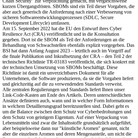
Chain Security" zur Verpflichtung gemacht, mit vergleichsweise
kurzen Übergangsfristen. SBOMs sind ein Teil dieser Vorgaben, die
aber auch generisch die Anforderung nach einer Verbesserung von
sicheren Softwareentwicklungsprozessen (SDLC, Secure
Development Lifecycle) umfassen.
Am 15. September 2022 hat die EU den Entwurf ihres Cyber
Resilience Act (CRA) veröffentlicht und in die Konsultation
gegeben. Dort ist die SBOM als Teil der Anforderungen an die
Behandlung von Schwachstellen ebenfalls explizit vorgegeben. Das
BSI hat dann Anfang August 2023 – letztlich auch im Vorgriff auf
die finale Publikation und Inkraftsetzung der CRA – den Teil 2 der
technischen Richtlinie TR-03183 veröffentlicht, die sich konkret mit
der technischen Umsetzung von SBOMs beschäftigt. Diese
Richtlinie ist damit ein unverzichtbares Dokument für alle
Unternehmen, die Software produzieren, da sie die Vorgaben liefert
und gleichzeitig auf die zu verwendenden Standards verweist.
Alle zentralen Regulierungen und Standards liefert Ihnen unser
Link-Code-Kasten am Ende des Artikels. Deren unterschiedlichen
Ansätze definieren auch, wann und in welcher Form Informationen
in welchem Detaillierungsgrad bereitzustellen sind. Dabei geht es
um die Balance zwischen dem Schutz vor Cyberbedrohungen und
dem Schutz von geistigem Eigentum. Auf einer Verpackung von
Lebensmitteln sind zwar die Inhaltsstoffe grundsätzlich aufgeführt,
aber beispielsweise dann nur "künstliche Aromen" genannt, nicht
aber die einzelnen Aromen und deren Mengenanteile, um nicht die