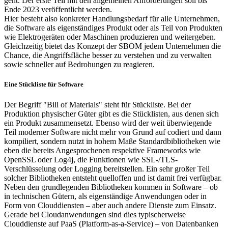
geht. Der erste Teil mit den allgemeinen Anforderungen soll bis
Ende 2023 veröffentlicht werden.
Hier besteht also konkreter Handlungsbedarf für alle Unternehmen,
die Software als eigenständiges Produkt oder als Teil von Produkten
wie Elektrogeräten oder Maschinen produzieren und weitergeben.
Gleichzeitig bietet das Konzept der SBOM jedem Unternehmen die
Chance, die Angriffsfläche besser zu verstehen und zu verwalten
sowie schneller auf Bedrohungen zu reagieren.
Eine Stückliste für Software
Der Begriff "Bill of Materials" steht für Stückliste. Bei der
Produktion physischer Güter gibt es die Stücklisten, aus denen sich
ein Produkt zusammensetzt. Ebenso wird der weit überwiegende
Teil moderner Software nicht mehr von Grund auf codiert und dann
kompiliert, sondern nutzt in hohem Maße Standardbibliotheken wie
eben die bereits Angesprochenen respektive Frameworks wie
OpenSSL oder Log4j, die Funktionen wie SSL-/TLS-
Verschlüsselung oder Logging bereitstellen. Ein sehr großer Teil
solcher Bibliotheken entsteht quelloffen und ist damit frei verfügbar.
Neben den grundlegenden Bibliotheken kommen in Software – ob
in technischen Gütern, als eigenständige Anwendungen oder in
Form von Clouddiensten – aber auch andere Dienste zum Einsatz.
Gerade bei Cloudanwendungen sind dies typischerweise
Clouddienste auf PaaS (Platform-as-a-Service) – von Datenbanken