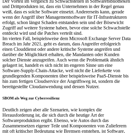
Der Vorteil im Vergleich zu Schwachstellen in Softwarebibliotheken
und Drittprodukten ist, dass ein Unternehmen in der Regel genau
weiß, dass es solche Software einsetzt. Andererseits kann, gerade
wenn der Angriff über Managementsoftware für IT-Infrastrukturen
erfolgt, schon längst Schaden entstanden sein und der Bösewicht
Zugriff auf weitere Systeme haben, bevor eine solche Schwachstelle
entdeckt wird und die Patches verteilt sind.
Im vierten Fall, beispielsweise dem Microsoft Exchange Server Data
Breach im Jahr 2021, geht es darum, dass Angreifer erfolgreich
einen Clouddienst oder andere kritische Systeme angreifen und
darüber die Möglichkeit erhalten, die Mandanten oder Kunden
solcher Dienste anzugreifen. Auch wenn die Problematik ähnlich
gelagert ist, handelt es sich nicht im engeren Sinne um eine
Software-Supply-Chain-Attacke, weil nicht die Lieferkette von
grundlegenden Komponenten über beispielsweise PaaS-Dienste bis
hin zum fertigen Cloudservice der Angriffsweg ist, sondern die
bereitgestellte Cloudanwendung und dessen Nutzer.
SBOM als Weg zur Cyberresilienz
Deutlich zeigen aber alle Szenarien, wie komplex die
Herausforderung ist, die sich durch die heutige Art der
Softwareproduktion ergibt. Ebenso, wie Autos durch das
Zusammensetzen eigener Teile und Komponenten von Zulieferern
mit oft kritischer Bedeutung wie Bremsen entstehen, ist Software,