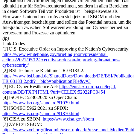
regulatorischen Anforderungen müssen Unternehmen handeln. Das
gilt nicht nur für Softwareunternehmen, sondern in allen Bereichen,
in denen Software Teil von Produkten ist – beispielsweise als
Firmware. Unternehmen müssen sich jetzt mit SBOM und den
Auswirkungen beschäftigen und sollten das Potential nutzen, um die
Integration zwischen Softwareentwicklung und Cybersicherheit zu
verbessern und Prozesse zu optimieren.
(jp)
Link-Codes
[1] U.S. Executive Order on Improving the Nation’s Cybersecurity:
https://www.whitehouse.gov/briefing-room/presidential-
actions/2021/05/12/executive-order-on-improving-the-nations-
cybersecurity/
[2] BSI Technische Richtlinie TR-03183-2:
https://www.bsi.bund.de/SharedDocs/Downloads/DE/BSI/Publikatio
TR-03183-2.pdf?__blob=publicationFile&v=3
[3] EU Cyber Resilience Act:
https://eur-lex.europa.eu/legal-
content/DE/TXT/HTML/?uri=CELEX:52022PC0454
[4] ISO/IEC 5230:2020 zu OpenChain:
https://www.iso.org/standard/81039.html
[5] ISO/IEC 5962:2021 zu SPDX:
https://www.iso.org/standard/81870.html
[6] CISA zu SBOM:
https://www.cisa.gov/sbom
[7] ZVEI zu SBOM:
https://www.zvei.org/fileadmin/user_upload/Presse_und_Medien/P