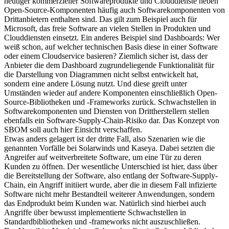
heutiger kommerzieller Softwareprodukte und Clouddienste neben
Open-Source-Komponenten häufig auch Softwarekomponenten von
Drittanbietern enthalten sind. Das gilt zum Beispiel auch für
Microsoft, das freie Software an vielen Stellen in Produkten und
Clouddiensten einsetzt. Ein anderes Beispiel sind Dashboards: Wer
weiß schon, auf welcher technischen Basis diese in einer Software
oder einem Cloudservice basieren? Ziemlich sicher ist, dass der
Anbieter die dem Dashboard zugrundeliegende Funktionalität für
die Darstellung von Diagrammen nicht selbst entwickelt hat,
sondern eine andere Lösung nutzt. Und diese greift unter
Umständen wieder auf andere Komponenten einschließlich Open-
Source-Bibliotheken und -Frameworks zurück. Schwachstellen in
Softwarekomponenten und Diensten von Drittherstellern stellen
ebenfalls ein Software-Supply-Chain-Risiko dar. Das Konzept von
SBOM soll auch hier Einsicht verschaffen.
Etwas anders gelagert ist der dritte Fall, also Szenarien wie die
genannten Vorfälle bei Solarwinds und Kaseya. Dabei setzten die
Angreifer auf weitverbreitete Software, um eine Tür zu deren
Kunden zu öffnen. Der wesentliche Unterschied ist hier, dass über
die Bereitstellung der Software, also entlang der Software-Supply-
Chain, ein Angriff initiiert wurde, aber die in diesem Fall infizierte
Software nicht mehr Bestandteil weiterer Anwendungen, sondern
das Endprodukt beim Kunden war. Natürlich sind hierbei auch
Angriffe über bewusst implementierte Schwachstellen in
Standardbibliotheken und -frameworks nicht auszuschließen.