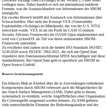
(Software Package Data eXchange) in der Version 2.3 oder höher
vorliegen muss. Dabei handelt es sich um international etablierte
Formate, was die Austauschbarkeit von Informationen der SBOM
ermöglicht.
Ein zweiter Bereich betrifft den Austausch von Informationen über
Schwachstellen. Hier steht das Konzept VEX (Vulnerability
Exploitability eXchange) im Mittelpunkt, das von der U.S. NTIA
entwickelt wurde. VEX ist als ein Profil im CASF (Common
Security Advisory Framework) der OASIS Open implementiert und
wird von CycloneDX als Teil von deren umfassenden SBOM-
Framework unterstützt.
Zu erwähnen sind zudem noch die beiden ISO-Standards ISO/IEC
5230:2020 sowie ISO/EIC 5962:2021, die sich mit OpenChain
respektive dem Datenaustauschformat SPDX beschäftigen und diese
standardisieren. Bei OpenChain geht es spezifisch um SBOM im
Open-Source-Umfeld.
Besseres Securitymanagement
Ein höheres Maß an Klarheit über die in Anwendungen enthaltenen
Komponenten durch SBOM verbessert auch die Möglichkeiten für
das Attack Surface Management (ASM). Dabei geht es darum,
systematisch zu ermitteln, welche Angriffsflächen einer Organisation
für Cyberangriffe ausgenutzt werden können. Zu ASM gehören
viele unterschiedliche Elemente der Bedrohungsanalyse und des