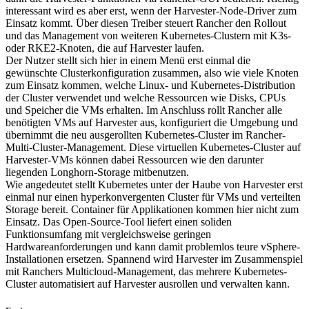
interessant wird es aber erst, wenn der Harvester-Node-Driver zum
Einsatz kommt. Über diesen Treiber steuert Rancher den Rollout
und das Management von weiteren Kubernetes-Clustern mit K3s-
oder RKE2-Knoten, die auf Harvester laufen.
Der Nutzer stellt sich hier in einem Menü erst einmal die
gewünschte Clusterkonfiguration zusammen, also wie viele Knoten
zum Einsatz kommen, welche Linux- und Kubernetes-Distribution
der Cluster verwendet und welche Ressourcen wie Disks, CPUs
und Speicher die VMs erhalten. Im Anschluss rollt Rancher alle
benötigten VMs auf Harvester aus, konfiguriert die Umgebung und
übernimmt die neu ausgerollten Kubernetes-Cluster im Rancher-
Multi-Cluster-Management. Diese virtuellen Kubernetes-Cluster auf
Harvester-VMs können dabei Ressourcen wie den darunter
liegenden Longhorn-Storage mitbenutzen.
Wie angedeutet stellt Kubernetes unter der Haube von Harvester erst
einmal nur einen hyperkonvergenten Cluster für VMs und verteilten
Storage bereit. Container für Applikationen kommen hier nicht zum
Einsatz. Das Open-Source-Tool liefert einen soliden
Funktionsumfang mit vergleichsweise geringen
Hardwareanforderungen und kann damit problemlos teure vSphere-
Installationen ersetzen. Spannend wird Harvester im Zusammenspiel
mit Ranchers Multicloud-Management, das mehrere Kubernetes-
Cluster automatisiert auf Harvester ausrollen und verwalten kann.