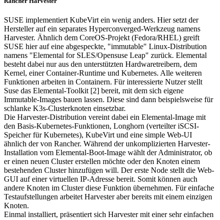
Rancher Harvester
SUSE implementiert KubeVirt ein wenig anders. Hier setzt der
Hersteller auf ein separates Hyperconverged-Werkzeug namens
Harvester. Ähnlich dem CoreOS-Projekt (Fedora/RHEL) greift
SUSE hier auf eine abgespeckte, "immutable" Linux-Distribution
namens "Elemental for SLES/Opensuse Leap" zurück. Elemental
besteht dabei nur aus den unterstützten Hardwaretreibern, dem
Kernel, einer Container-Runtime und Kubernetes. Alle weiteren
Funktionen arbeiten in Containern. Für interessierte Nutzer stellt
Suse das Elemental-Toolkit [2] bereit, mit dem sich eigene
Immutable-Images bauen lassen. Diese sind dann beispielsweise für
schlanke K3s-Clusterknoten einsetzbar.
Die Harvester-Distribution vereint dabei ein Elemental-Image mit
den Basis-Kubernetes-Funktionen, Longhorn (verteilter iSCSI-
Speicher für Kubernetes), KubeVirt und eine simple Web-UI
ähnlich der von Rancher. Während der unkomplizierten Harvester-
Installation vom Elemental-Boot-Image wählt der Administrator, ob
er einen neuen Cluster erstellen möchte oder den Knoten einem
bestehenden Cluster hinzufügen will. Der erste Node stellt die Web-
GUI auf einer virtuellen IP-Adresse bereit. Somit können auch
andere Knoten im Cluster diese Funktion übernehmen. Für einfache
Testaufstellungen arbeitet Harvester aber bereits mit einem einzigen
Knoten.
Einmal installiert, präsentiert sich Harvester mit einer sehr einfachen