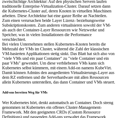
zweischichtige Architektur: Auf den physischen Servern laufen
traditionelle Enterprise-Virtualization-Cluster. Darauf setzen dann
die Kubernetes-Cluster auf, deren Knoten in virtuellen Maschinen
arbeiten. Diese Architektur hat eine ganze Reihe an Nachteilen.
Zum einen verursachen beide Layer Lizenz- beziehungsweise
Subskriptionskosten. Zum anderen virtualisieren sowohl der VM-
als auch der Container-Layer Ressourcen wie Netzwerke und
Speicher, was in vielen Installationen die Performance
verschlechtert.
Bei vielen Unternehmen stellen Kubernetes-Knoten bereits die
Mehrzahl der VMs im Cluster, während die Zahl der klassischen
VM-basierten Applikationen stetig sinkt. Das Blatt hat sich also von
"viele VMs und ein paar Container" zu "viele Container und ein
paar VMs" gewendet. Um diese verbliebenen VMs kann sich
Kubernetes selbst kümmern, mit einem Add-on namens KubeVirt.
Damit können Admins den ausgedienten Virtualisierungs-Layer aus
dem RZ entfernen und die Serverhardware mit allen Ressourcen
allein Kubernetes unterstellen, das dann Container und VMs steuert.
Add-ons bereiten Weg für VMs
Wer Kubernetes hört, denkt automatisch an Container. Doch streng
genommen ist Kubernetes ein offenes Cluster-Management-
Framework. Mit den geeigneten CRDs (Custom Ressource
Definitions) und passenden Add-ons verwaltet das Framework