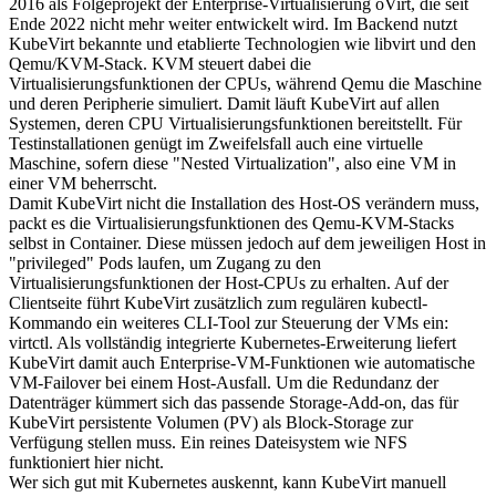
2016 als Folgeprojekt der Enterprise-Virtualisierung oVirt, die seit
Ende 2022 nicht mehr weiter entwickelt wird. Im Backend nutzt
KubeVirt bekannte und etablierte Technologien wie libvirt und den
Qemu/KVM-Stack. KVM steuert dabei die
Virtualisierungsfunktionen der CPUs, während Qemu die Maschine
und deren Peripherie simuliert. Damit läuft KubeVirt auf allen
Systemen, deren CPU Virtualisierungsfunktionen bereitstellt. Für
Testinstallationen genügt im Zweifelsfall auch eine virtuelle
Maschine, sofern diese "Nested Virtualization", also eine VM in
einer VM beherrscht.
Damit KubeVirt nicht die Installation des Host-OS verändern muss,
packt es die Virtualisierungsfunktionen des Qemu-KVM-Stacks
selbst in Container. Diese müssen jedoch auf dem jeweiligen Host in
"privileged" Pods laufen, um Zugang zu den
Virtualisierungsfunktionen der Host-CPUs zu erhalten. Auf der
Clientseite führt KubeVirt zusätzlich zum regulären kubectl-
Kommando ein weiteres CLI-Tool zur Steuerung der VMs ein:
virtctl. Als vollständig integrierte Kubernetes-Erweiterung liefert
KubeVirt damit auch Enterprise-VM-Funktionen wie automatische
VM-Failover bei einem Host-Ausfall. Um die Redundanz der
Datenträger kümmert sich das passende Storage-Add-on, das für
KubeVirt persistente Volumen (PV) als Block-Storage zur
Verfügung stellen muss. Ein reines Dateisystem wie NFS
funktioniert hier nicht.
Wer sich gut mit Kubernetes auskennt, kann KubeVirt manuell