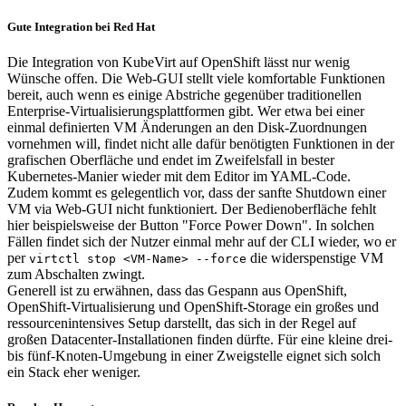
Gute Integration bei Red Hat
Die Integration von KubeVirt auf OpenShift lässt nur wenig
Wünsche offen. Die Web-GUI stellt viele komfortable Funktionen
bereit, auch wenn es einige Abstriche gegenüber traditionellen
Enterprise-Virtualisierungsplattformen gibt. Wer etwa bei einer
einmal definierten VM Änderungen an den Disk-Zuordnungen
vornehmen will, findet nicht alle dafür benötigten Funktionen in der
grafischen Oberfläche und endet im Zweifelsfall in bester
Kubernetes-Manier wieder mit dem Editor im YAML-Code.
Zudem kommt es gelegentlich vor, dass der sanfte Shutdown einer
VM via Web-GUI nicht funktioniert. Der Bedienoberfläche fehlt
hier beispielsweise der Button "Force Power Down". In solchen
Fällen findet sich der Nutzer einmal mehr auf der CLI wieder, wo er
per
die widerspenstige VM
virtctl stop <VM-Name> --force
zum Abschalten zwingt.
Generell ist zu erwähnen, dass das Gespann aus OpenShift,
OpenShift-Virtualisierung und OpenShift-Storage ein großes und
ressourcenintensives Setup darstellt, das sich in der Regel auf
großen Datacenter-Installationen finden dürfte. Für eine kleine drei-
bis fünf-Knoten-Umgebung in einer Zweigstelle eignet sich solch
ein Stack eher weniger.