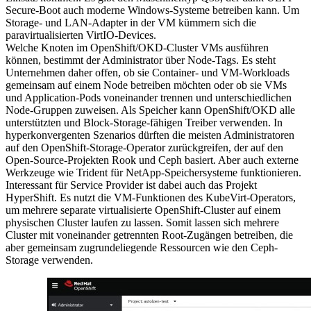
Secure-Boot auch moderne Windows-Systeme betreiben kann. Um
Storage- und LAN-Adapter in der VM kümmern sich die
paravirtualisierten VirtIO-Devices.
Welche Knoten im OpenShift/OKD-Cluster VMs ausführen
können, bestimmt der Administrator über Node-Tags. Es steht
Unternehmen daher offen, ob sie Container- und VM-Workloads
gemeinsam auf einem Node betreiben möchten oder ob sie VMs
und Application-Pods voneinander trennen und unterschiedlichen
Node-Gruppen zuweisen. Als Speicher kann OpenShift/OKD alle
unterstützten und Block-Storage-fähigen Treiber verwenden. In
hyperkonvergenten Szenarios dürften die meisten Administratoren
auf den OpenShift-Storage-Operator zurückgreifen, der auf den
Open-Source-Projekten Rook und Ceph basiert. Aber auch externe
Werkzeuge wie Trident für NetApp-Speichersysteme funktionieren.
Interessant für Service Provider ist dabei auch das Projekt
HyperShift. Es nutzt die VM-Funktionen des KubeVirt-Operators,
um mehrere separate virtualisierte OpenShift-Cluster auf einem
physischen Cluster laufen zu lassen. Somit lassen sich mehrere
Cluster mit voneinander getrennten Root-Zugängen betreiben, die
aber gemeinsam zugrundeliegende Ressourcen wie den Ceph-
Storage verwenden.