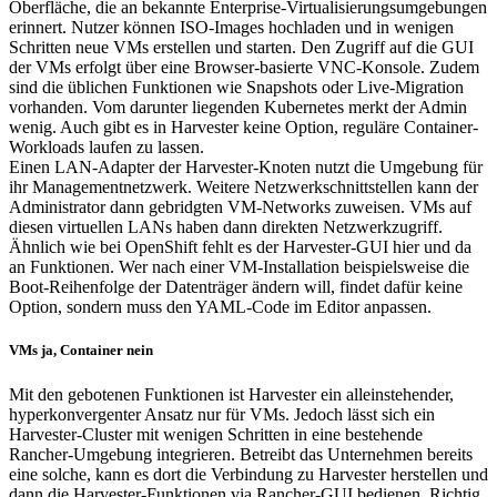
Oberfläche, die an bekannte Enterprise-Virtualisierungsumgebungen
erinnert. Nutzer können ISO-Images hochladen und in wenigen
Schritten neue VMs erstellen und starten. Den Zugriff auf die GUI
der VMs erfolgt über eine Browser-basierte VNC-Konsole. Zudem
sind die üblichen Funktionen wie Snapshots oder Live-Migration
vorhanden. Vom darunter liegenden Kubernetes merkt der Admin
wenig. Auch gibt es in Harvester keine Option, reguläre Container-
Workloads laufen zu lassen.
Einen LAN-Adapter der Harvester-Knoten nutzt die Umgebung für
ihr Managementnetzwerk. Weitere Netzwerkschnittstellen kann der
Administrator dann gebridgten VM-Networks zuweisen. VMs auf
diesen virtuellen LANs haben dann direkten Netzwerkzugriff.
Ähnlich wie bei OpenShift fehlt es der Harvester-GUI hier und da
an Funktionen. Wer nach einer VM-Installation beispielsweise die
Boot-Reihenfolge der Datenträger ändern will, findet dafür keine
Option, sondern muss den YAML-Code im Editor anpassen.
VMs ja, Container nein
Mit den gebotenen Funktionen ist Harvester ein alleinstehender,
hyperkonvergenter Ansatz nur für VMs. Jedoch lässt sich ein
Harvester-Cluster mit wenigen Schritten in eine bestehende
Rancher-Umgebung integrieren. Betreibt das Unternehmen bereits
eine solche, kann es dort die Verbindung zu Harvester herstellen und
dann die Harvester-Funktionen via Rancher-GUI bedienen. Richtig