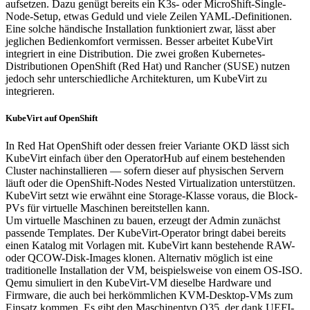
aufsetzen. Dazu genügt bereits ein K3s- oder MicroShift-Single-
Node-Setup, etwas Geduld und viele Zeilen YAML-Definitionen.
Eine solche händische Installation funktioniert zwar, lässt aber
jeglichen Bedienkomfort vermissen. Besser arbeitet KubeVirt
integriert in eine Distribution. Die zwei großen Kubernetes-
Distributionen OpenShift (Red Hat) und Rancher (SUSE) nutzen
jedoch sehr unterschiedliche Architekturen, um KubeVirt zu
integrieren.
KubeVirt auf OpenShift
In Red Hat OpenShift oder dessen freier Variante OKD lässt sich
KubeVirt einfach über den OperatorHub auf einem bestehenden
Cluster nachinstallieren — sofern dieser auf physischen Servern
läuft oder die OpenShift-Nodes Nested Virtualization unterstützen.
KubeVirt setzt wie erwähnt eine Storage-Klasse voraus, die Block-
PVs für virtuelle Maschinen bereitstellen kann.
Um virtuelle Maschinen zu bauen, erzeugt der Admin zunächst
passende Templates. Der KubeVirt-Operator bringt dabei bereits
einen Katalog mit Vorlagen mit. KubeVirt kann bestehende RAW-
oder QCOW-Disk-Images klonen. Alternativ möglich ist eine
traditionelle Installation der VM, beispielsweise von einem OS-ISO.
Qemu simuliert in den KubeVirt-VM dieselbe Hardware und
Firmware, die auch bei herkömmlichen KVM-Desktop-VMs zum
Einsatz kommen. Es gibt den Maschinentyp Q35, der dank UEFI-