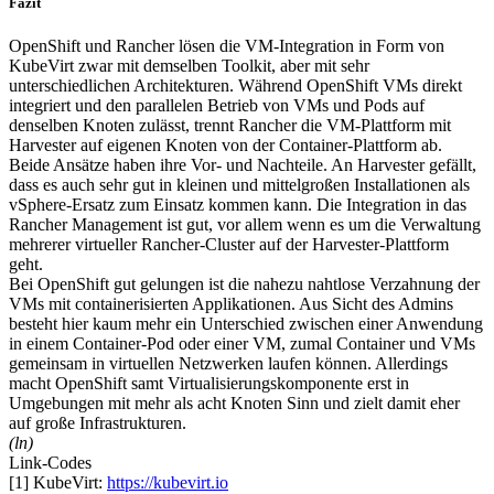
Fazit
OpenShift und Rancher lösen die VM-Integration in Form von
KubeVirt zwar mit demselben Toolkit, aber mit sehr
unterschiedlichen Architekturen. Während OpenShift VMs direkt
integriert und den parallelen Betrieb von VMs und Pods auf
denselben Knoten zulässt, trennt Rancher die VM-Plattform mit
Harvester auf eigenen Knoten von der Container-Plattform ab.
Beide Ansätze haben ihre Vor- und Nachteile. An Harvester gefällt,
dass es auch sehr gut in kleinen und mittelgroßen Installationen als
vSphere-Ersatz zum Einsatz kommen kann. Die Integration in das
Rancher Management ist gut, vor allem wenn es um die Verwaltung
mehrerer virtueller Rancher-Cluster auf der Harvester-Plattform
geht.
Bei OpenShift gut gelungen ist die nahezu nahtlose Verzahnung der
VMs mit containerisierten Applikationen. Aus Sicht des Admins
besteht hier kaum mehr ein Unterschied zwischen einer Anwendung
in einem Container-Pod oder einer VM, zumal Container und VMs
gemeinsam in virtuellen Netzwerken laufen können. Allerdings
macht OpenShift samt Virtualisierungskomponente erst in
Umgebungen mit mehr als acht Knoten Sinn und zielt damit eher
auf große Infrastrukturen.
(ln)
Link-Codes
[1] KubeVirt:
https://kubevirt.io