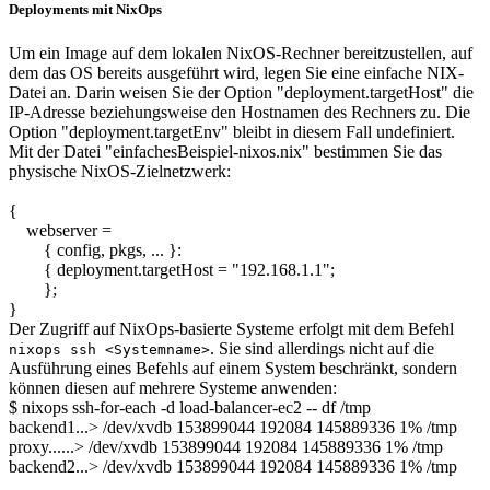
Deployments mit NixOps
Um ein Image auf dem lokalen NixOS-Rechner bereitzustellen, auf
dem das OS bereits ausgeführt wird, legen Sie eine einfache NIX-
Datei an. Darin weisen Sie der Option "deployment.targetHost" die
IP-Adresse beziehungsweise den Hostnamen des Rechners zu. Die
Option "deployment.targetEnv" bleibt in diesem Fall undefiniert.
Mit der Datei "einfachesBeispiel-nixos.nix" bestimmen Sie das
physische NixOS-Zielnetzwerk:
{
webserver =
{ config, pkgs, ... }:
{ deployment.targetHost = "192.168.1.1";
};
}
Der Zugriff auf NixOps-basierte Systeme erfolgt mit dem Befehl
. Sie sind allerdings nicht auf die
nixops ssh <Systemname>
Ausführung eines Befehls auf einem System beschränkt, sondern
können diesen auf mehrere Systeme anwenden:
$ nixops ssh-for-each -d load-balancer-ec2 -- df /tmp
backend1...> /dev/xvdb 153899044 192084 145889336 1% /tmp
proxy......> /dev/xvdb 153899044 192084 145889336 1% /tmp
backend2...> /dev/xvdb 153899044 192084 145889336 1% /tmp