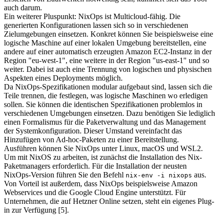
auch darum.
Ein weiterer Pluspunkt: NixOps ist Multicloud-fähig. Die
generierten Konfigurationen lassen sich so in verschiedenen
Zielumgebungen einsetzen. Konkret können Sie beispielsweise eine
logische Maschine auf einer lokalen Umgebung bereitstellen, eine
andere auf einer automatisch erzeugten Amazon EC2-Instanz in der
Region "eu-west-1", eine weitere in der Region "us-east-1" und so
weiter. Dabei ist auch eine Trennung von logischen und physischen
Aspekten eines Deployments möglich.
Da NixOps-Spezifikationen modular aufgebaut sind, lassen sich die
Teile trennen, die festlegen, was logische Maschinen wo erledigen
sollen. Sie können die identischen Spezifikationen problemlos in
verschiedenen Umgebungen einsetzen. Dazu benötigen Sie lediglich
einen Formalismus für die Paketverwaltung und das Management
der Systemkonfiguration. Dieser Umstand vereinfacht das
Hinzufügen von Ad-hoc-Paketen zu einer Bereitstellung.
Ausführen können Sie NixOps unter Linux, macOS und WSL2.
Um mit NixOS zu arbeiten, ist zunächst die Installation des Nix-
Paketmanagers erforderlich. Für die Installation der neusten
NixOps-Version führen Sie den Befehl
aus.
nix-env -i nixops
Von Vorteil ist außerdem, dass NixOps beispielsweise Amazon
Webservices und die Google Cloud Engine unterstützt. Für
Unternehmen, die auf Hetzner Online setzen, steht ein eigenes Plug-
in zur Verfügung [5].