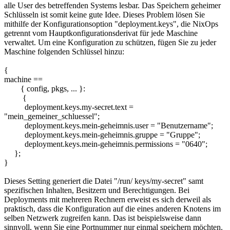
alle User des betreffenden Systems lesbar. Das Speichern geheimer
Schlüsseln ist somit keine gute Idee. Dieses Problem lösen Sie
mithilfe der Konfigurationsoption "deployment.keys", die NixOps
getrennt vom Hauptkonfigurationsderivat für jede Maschine
verwaltet. Um eine Konfiguration zu schützen, fügen Sie zu jeder
Maschine folgenden Schlüssel hinzu:
{
machine ==
{ config, pkgs, ... }:
{
deployment.keys.my-secret.text =
"mein_gemeiner_schluessel";
deployment.keys.mein-geheimnis.user = "Benutzername";
deployment.keys.mein-geheimnis.gruppe = "Gruppe";
deployment.keys.mein-geheimnis.permissions = "0640";
};
}
Dieses Setting generiert die Datei "/run/ keys/my-secret" samt
spezifischen Inhalten, Besitzern und Berechtigungen. Bei
Deployments mit mehreren Rechnern erweist es sich derweil als
praktisch, dass die Konfiguration auf die eines anderen Knotens im
selben Netzwerk zugreifen kann. Das ist beispielsweise dann
sinnvoll, wenn Sie eine Portnummer nur einmal speichern möchten.