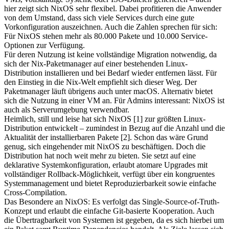
hier zeigt sich NixOS sehr flexibel. Dabei profitieren die Anwender
von dem Umstand, dass sich viele Services durch eine gute
Vorkonfiguration auszeichnen. Auch die Zahlen sprechen für sich:
Für NixOS stehen mehr als 80.000 Pakete und 10.000 Service-
Optionen zur Verfügung.
Für deren Nutzung ist keine vollständige Migration notwendig, da
sich der Nix-Paketmanager auf einer bestehenden Linux-
Distribution installieren und bei Bedarf wieder entfernen lässt. Für
den Einstieg in die Nix-Welt empfiehlt sich dieser Weg. Der
Paketmanager läuft übrigens auch unter macOS. Alternativ bietet
sich die Nutzung in einer VM an. Für Admins interessant: NixOS ist
auch als Serverumgebung verwendbar.
Heimlich, still und leise hat sich Nix­OS [1] zur größten Linux-
Distribution entwickelt – zumindest in Bezug auf die Anzahl und die
Aktualität der installierbaren Pakete [2]. Schon das wäre Grund
genug, sich eingehender mit Nix­OS zu beschäftigen. Doch die
Distribution hat noch weit mehr zu bieten. Sie setzt auf eine
deklarative Systemkonfiguration, erlaubt atomare Upgrades mit
vollständiger Rollback-Möglichkeit, verfügt über ein kongruentes
Systemmanagement und bietet Reproduzierbarkeit sowie einfache
Cross-Compilation.
Das Besondere an NixOS: Es verfolgt das Single-Source-of-Truth-
Konzept und erlaubt die einfache Git-basierte Kooperation. Auch
die Übertragbarkeit von Systemen ist gegeben, da es sich hierbei um