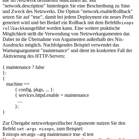
alle im Netzwerk definierten Maschinen an. Mit
"network.description" hinterlegen Sie eine Beschreibung zu Sinn
und Zweck des Netzwerks. Die Option "network.enableRollback"
setzen Sie auf "true", damit bei jedem Deployment ein neues Profil
generiert wird und bei Bedarf ein Rollback mit dem Befehll
nixops
ausgeführt werden kann. Eine weitere praktische
rollbackk
Möglichkeit stellt die Verwendung von Netzwerkargumenten dar.
Dabei ist die Übernahme von Argumenten außerhalb des Nix-
Ausdrucks möglich. Nachfolgendes Beispiel verwendet das
Wartungsargument "maintenance" und dient im konkreten Fall der
Aktivierung des HTTP-Servers:
{ maintenance ? false
}:
{
machine ==
{ config, pkgs, ... }:
{ services.httpd.enable = maintenance
....
};
}
Zur Übergabe netzwerkspezifischer Argumente nutzen Sie den
Befehl
, zum Beispiel:
set-args nixops
$ nixops set-args --arg maintenance true -d test