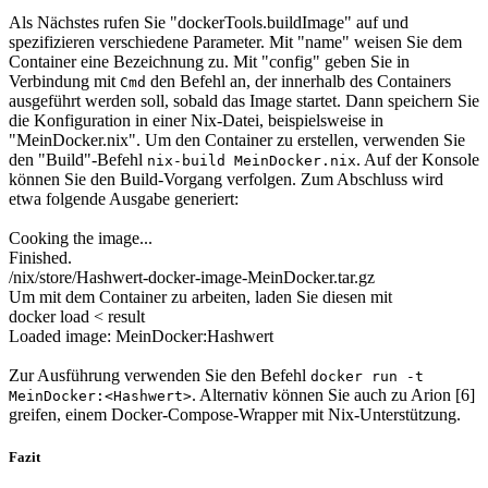
Als Nächstes rufen Sie "dockerTools.buildImage" auf und
spezifizieren verschiedene Parameter. Mit "name" weisen Sie dem
Container eine Bezeichnung zu. Mit "config" geben Sie in
Verbindung mit
den Befehl an, der innerhalb des Containers
Cmd
ausgeführt werden soll, sobald das Image startet. Dann speichern Sie
die Konfiguration in einer Nix-Datei, beispielsweise in
"MeinDocker.nix". Um den Container zu erstellen, verwenden Sie
den "Build"-Befehl
. Auf der Konsole
nix-build MeinDocker.nix
können Sie den Build-Vorgang verfolgen. Zum Abschluss wird
etwa folgende Ausgabe generiert:
Cooking the image...
Finished.
/nix/store/Hashwert-docker-image-MeinDocker.tar.gz
Um mit dem Container zu arbeiten, laden Sie diesen mit
docker load < result
Loaded image: MeinDocker:Hashwert
Zur Ausführung verwenden Sie den Befehl
docker run -t
. Alternativ können Sie auch zu Arion [6]
MeinDocker:<Hashwert>
greifen, einem Docker-Compose-Wrapper mit Nix-Unterstützung.
Fazit