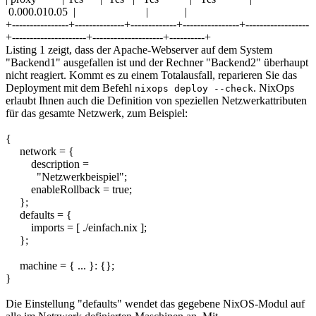
0.000.010.05 | | |
+----------------+--------------+-------------+----------------+------------------
+---------------------+--------------------+----------+
Listing 1 zeigt, dass der Apache-Webserver auf dem System
"Backend1" ausgefallen ist und der Rechner "Backend2" überhaupt
nicht reagiert. Kommt es zu einem Totalausfall, reparieren Sie das
Deployment mit dem Befehl
. NixOps
nixops deploy --check
erlaubt Ihnen auch die Definition von speziellen Netzwerkattributen
für das gesamte Netzwerk, zum Beispiel:
{
network = {
description =
"Netzwerkbeispiel";
enableRollback = true;
};
defaults = {
imports = [ ./einfach.nix ];
};
machine = { ... }: {};
}
Die Einstellung "defaults" wendet das gegebene NixOS-Modul auf