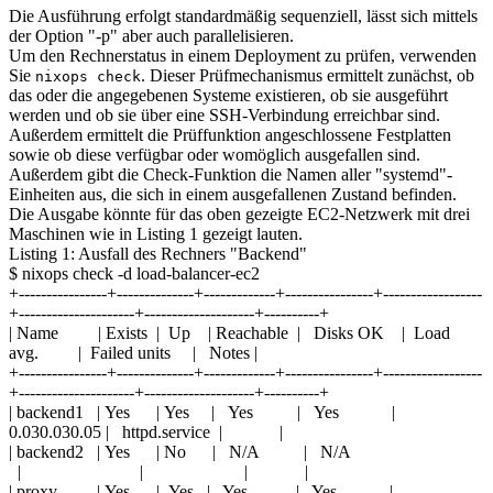
Die Ausführung erfolgt standardmäßig sequenziell, lässt sich mittels
der Option "-p" aber auch parallelisieren.
Um den Rechnerstatus in einem Deployment zu prüfen, verwenden
Sie
. Dieser Prüfmechanismus ermittelt zunächst, ob
nixops check
das oder die angegebenen Systeme existieren, ob sie ausgeführt
werden und ob sie über eine SSH-Verbindung erreichbar sind.
Außerdem ermittelt die Prüffunktion angeschlossene Festplatten
sowie ob diese verfügbar oder womöglich ausgefallen sind.
Außerdem gibt die Check-Funktion die Namen aller "systemd"-
Einheiten aus, die sich in einem ausgefallenen Zustand befinden.
Die Ausgabe könnte für das oben gezeigte EC2-Netzwerk mit drei
Maschinen wie in Listing 1 gezeigt lauten.
Listing 1: Ausfall des Rechners "Backend"
$ nixops check -d load-balancer-ec2
+----------------+--------------+-------------+----------------+------------------
+---------------------+--------------------+----------+
| Name | Exists | Up | Reachable | Disks OK | Load
avg. | Failed units | Notes |
+----------------+--------------+-------------+----------------+------------------
+---------------------+--------------------+----------+
| backend1 | Yes | Yes | Yes | Yes |
0.030.030.05 | httpd.service | |
| backend2 | Yes | No | N/A | N/A
| | | |
| proxy | Yes | Yes | Yes | Yes |