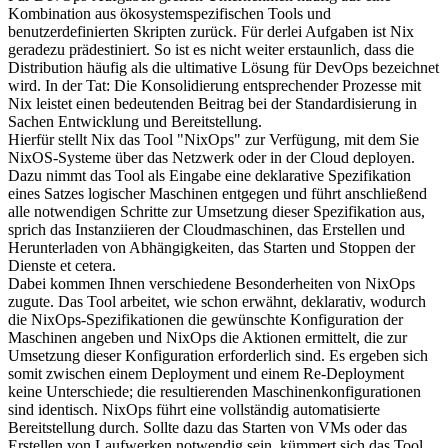
Kombination aus ökosystemspezifischen Tools und
benutzerdefinierten Skripten zurück. Für derlei Aufgaben ist Nix
geradezu prädestiniert. So ist es nicht weiter erstaunlich, dass die
Distribution häufig als die ultimative Lösung für DevOps bezeichnet
wird. In der Tat: Die Konsolidierung entsprechender Prozesse mit
Nix leistet einen bedeutenden Beitrag bei der Standardisierung in
Sachen Entwicklung und Bereitstellung.
Hierfür stellt Nix das Tool "NixOps" zur Verfügung, mit dem Sie
NixOS-Systeme über das Netzwerk oder in der Cloud deployen.
Dazu nimmt das Tool als Eingabe eine deklarative Spezifikation
eines Satzes logischer Maschinen entgegen und führt anschließend
alle notwendigen Schritte zur Umsetzung dieser Spezifikation aus,
sprich das Instanziieren der Cloudmaschinen, das Erstellen und
Herunterladen von Abhängigkeiten, das Starten und Stoppen der
Dienste et cetera.
Dabei kommen Ihnen verschiedene Besonderheiten von NixOps
zugute. Das Tool arbeitet, wie schon erwähnt, deklarativ, wodurch
die NixOps-Spezifikationen die gewünschte Konfiguration der
Maschinen angeben und NixOps die Aktionen ermittelt, die zur
Umsetzung dieser Konfiguration erforderlich sind. Es ergeben sich
somit zwischen einem Deployment und einem Re-Deployment
keine Unterschiede; die resultierenden Maschinenkonfigurationen
sind identisch. NixOps führt eine vollständig automatisierte
Bereitstellung durch. Sollte dazu das Starten von VMs oder das
Erstellen von Laufwerken notwendig sein, kümmert sich das Tool