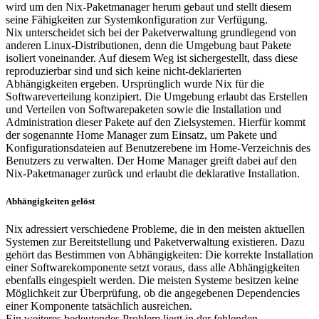
wird um den Nix-Paketmanager herum gebaut und stellt diesem
seine Fähigkeiten zur Systemkonfiguration zur Verfügung.
Nix unterscheidet sich bei der Paketverwaltung grundlegend von
anderen Linux-Distributionen, denn die Umgebung baut Pakete
isoliert voneinander. Auf diesem Weg ist sichergestellt, dass diese
reproduzierbar sind und sich keine nicht-deklarierten
Abhängigkeiten ergeben. Ursprünglich wurde Nix für die
Softwareverteilung konzipiert. Die Umgebung erlaubt das Erstellen
und Verteilen von Softwarepaketen sowie die Installation und
Administration dieser Pakete auf den Zielsystemen. Hierfür kommt
der sogenannte Home Manager zum Einsatz, um Pakete und
Konfigurationsdateien auf Benutzerebene im Home-Verzeichnis des
Benutzers zu verwalten. Der Home Manager greift dabei auf den
Nix-Paketmanager zurück und erlaubt die deklarative Installation.
Abhängigkeiten gelöst
Nix adressiert verschiedene Probleme, die in den meisten aktuellen
Systemen zur Bereitstellung und Paketverwaltung existieren. Dazu
gehört das Bestimmen von Abhängigkeiten: Die korrekte Installation
einer Softwarekomponente setzt voraus, dass alle Abhängigkeiten
ebenfalls eingespielt werden. Die meisten Systeme besitzen keine
Möglichkeit zur Überprüfung, ob die angegebenen Dependencies
einer Komponente tatsächlich ausreichen.
Ein weiteres bedeutendes Problem liegt in der fehlenden