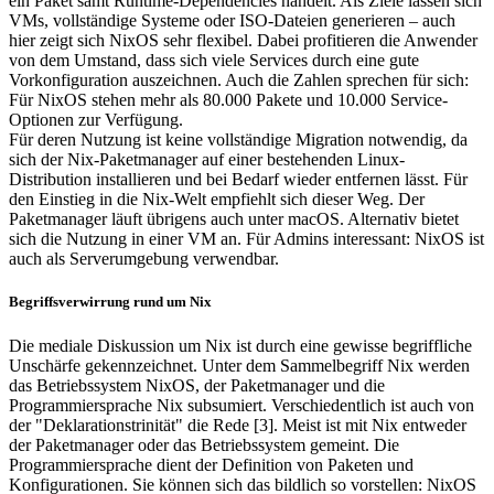
ein Paket samt Runtime-Dependencies handelt. Als Ziele lassen sich
VMs, vollständige Systeme oder ISO-Dateien generieren – auch
hier zeigt sich NixOS sehr flexibel. Dabei profitieren die Anwender
von dem Umstand, dass sich viele Services durch eine gute
Vorkonfiguration auszeichnen. Auch die Zahlen sprechen für sich:
Für NixOS stehen mehr als 80.000 Pakete und 10.000 Service-
Optionen zur Verfügung.
Für deren Nutzung ist keine vollständige Migration notwendig, da
sich der Nix-Paketmanager auf einer bestehenden Linux-
Distribution installieren und bei Bedarf wieder entfernen lässt. Für
den Einstieg in die Nix-Welt empfiehlt sich dieser Weg. Der
Paketmanager läuft übrigens auch unter macOS. Alternativ bietet
sich die Nutzung in einer VM an. Für Admins interessant: NixOS ist
auch als Serverumgebung verwendbar.
Begriffsverwirrung rund um Nix
Die mediale Diskussion um Nix ist durch eine gewisse begriffliche
Unschärfe gekennzeichnet. Unter dem Sammelbegriff Nix werden
das Betriebssystem NixOS, der Paketmanager und die
Programmiersprache Nix subsumiert. Verschiedentlich ist auch von
der "Deklarationstrinität" die Rede [3]. Meist ist mit Nix entweder
der Paketmanager oder das Betriebssystem gemeint. Die
Programmiersprache dient der Definition von Paketen und
Konfigurationen. Sie können sich das bildlich so vorstellen: NixOS