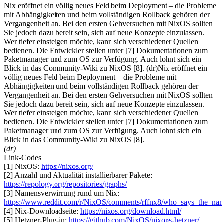
Nix eröffnet ein völlig neues Feld beim Deployment – die Probleme
mit Abhängigkeiten und beim vollständigen Rollback gehören der
Vergangenheit an. Bei den ersten Gehversuchen mit NixOS sollten
Sie jedoch dazu bereit sein, sich auf neue Konzepte einzulassen.
Wer tiefer einsteigen möchte, kann sich verschiedener Quellen
bedienen. Die Entwickler stellen unter [7] Dokumentationen zum
Paketmanager und zum OS zur Verfügung. Auch lohnt sich ein
Blick in das Community-Wiki zu NixOS [8]. (dr)Nix eröffnet ein
völlig neues Feld beim Deployment – die Probleme mit
Abhängigkeiten und beim vollständigen Rollback gehören der
Vergangenheit an. Bei den ersten Gehversuchen mit NixOS sollten
Sie jedoch dazu bereit sein, sich auf neue Konzepte einzulassen.
Wer tiefer einsteigen möchte, kann sich verschiedener Quellen
bedienen. Die Entwickler stellen unter [7] Dokumentationen zum
Paketmanager und zum OS zur Verfügung. Auch lohnt sich ein
Blick in das Community-Wiki zu NixOS [8].
(dr)
Link-Codes
[1] NixOS:
https://nixos.org/
[2] Anzahl und Aktualität installierbarer Pakete:
https://repology.org/repositories/graphs/
[3] Namensverwirrung rund um Nix:
https://www.reddit.com/r/NixOS/comments/rffnx8/who_says_the_nam
[4] Nix-Downloadseite:
https://nixos.org/download.html/
[5] Hetzner-Plug-in:
https://github.com/NixOS/nixops-hetzner/