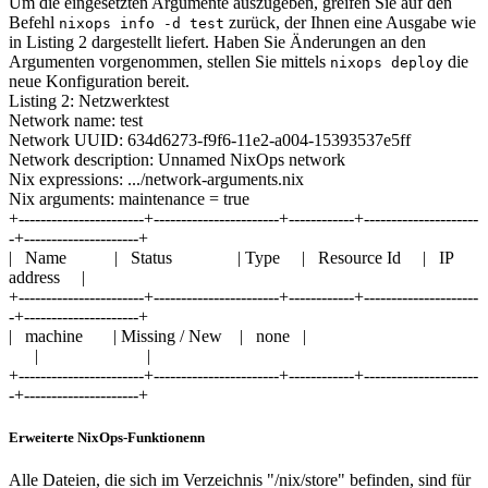
Um die eingesetzten Argumente auszugeben, greifen Sie auf den
Befehl
zurück, der Ihnen eine Ausgabe wie
nixops info -d test
in Listing 2 dargestellt liefert. Haben Sie Änderungen an den
Argumenten vorgenommen, stellen Sie mittels
die
nixops deploy
neue Konfiguration bereit.
Listing 2: Netzwerktest
Network name: test
Network UUID: 634d6273-f9f6-11e2-a004-15393537e5ff
Network description: Unnamed NixOps network
Nix expressions: .../network-arguments.nix
Nix arguments: maintenance = true
+-----------------------+-----------------------+------------+---------------------
-+---------------------+
| Name | Status | Type | Resource Id | IP
address |
+-----------------------+-----------------------+------------+---------------------
-+---------------------+
| machine | Missing / New | none |
| |
+-----------------------+-----------------------+------------+---------------------
-+---------------------+
Erweiterte NixOps-Funktionenn
Alle Dateien, die sich im Verzeichnis "/nix/store" befinden, sind für