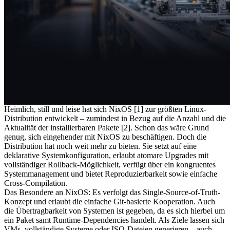
Heimlich, still und leise hat sich Nix­OS [1] zur größten Linux-
Distribution entwickelt – zumindest in Bezug auf die Anzahl und die
Aktualität der installierbaren Pakete [2]. Schon das wäre Grund
genug, sich eingehender mit Nix­OS zu beschäftigen. Doch die
Distribution hat noch weit mehr zu bieten. Sie setzt auf eine
deklarative Systemkonfiguration, erlaubt atomare Upgrades mit
vollständiger Rollback-Möglichkeit, verfügt über ein kongruentes
Systemmanagement und bietet Reproduzierbarkeit sowie einfache
Cross-Compilation.
Das Besondere an NixOS: Es verfolgt das Single-Source-of-Truth-
Konzept und erlaubt die einfache Git-basierte Kooperation. Auch
die Übertragbarkeit von Systemen ist gegeben, da es sich hierbei um
ein Paket samt Runtime-Dependencies handelt. Als Ziele lassen sich
VMs, vollständige Systeme oder ISO-Dateien generieren – auch