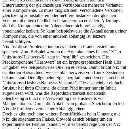
Unterstützung der gleichzeitigen Verfügbarkeit mehrerer Varianten
einer Komponente. Es muss möglich sein, verschiedene Versionen
gleichzeitig zu installieren oder mehrere Instanzen der gleichen
Version mit unterschiedlichen Parametern zu erstellen. Allerdings
sind die Komponenten im Allgemeinen nicht vollständig
voneinander isoliert. So kann beispielsweise die Aktualisierung einer
Komponente, die von einer anderen abhängig ist, letztere
beeinträchtigen.
Nix löst diese Probleme, indem es Pakete in Pfaden erstellt und
speichert. Zum Beispiel werden die Artefakte eines Pakets "X" in
"/nix/store/Hashwert-X" statt in "/usr/ lib" gespeichert. Die
Pfadkomponente "Hashwert" ist ein kryptographischer Hash aller
Eingaben wie beispielsweise Quellen et cetera. Damit bricht Nix mit
etablierten Hierarchien, wie sie üblicherweise von Linux-Systemen
bekannt sind. Der allgemeine Speicherpfad lautet dementsprechend
"/nix/store/<Hash>-<Name>-<Version>". Diese scheinbar einfache
Struktur hat ihren Charme, da einem Pfad immer nur ein Inhalt
zugewiesen wird, was die Reproduzierbarkeit sicherstellt.
Gleichzeitig schützt die Verwendung des Hashwerts vor
Manipulationen. Durch die Abkehr von globalen Speicherorten löst
Nix die Probleme verdeckter Abhängigkeiten.
Doch es gibt noch eine weitere Begrifflichkeit beim Umgang mit
Nix: die sogenannten Flakes. Obwohl es sich bislang um ein
experimentelles Feature handelt, wird es bereits rege von der Nix-