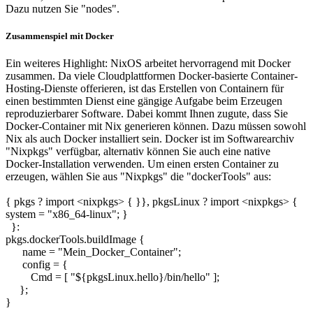
Dazu nutzen Sie "nodes".
Zusammenspiel mit Docker
Ein weiteres Highlight: NixOS arbeitet hervorragend mit Docker
zusammen. Da viele Cloudplattformen Docker-basierte Container-
Hosting-Dienste offerieren, ist das Erstellen von Containern für
einen bestimmten Dienst eine gängige Aufgabe beim Erzeugen
reproduzierbarer Software. Dabei kommt Ihnen zugute, dass Sie
Docker-Container mit Nix generieren können. Dazu müssen sowohl
Nix als auch Docker installiert sein. Docker ist im Softwarearchiv
"Nixpkgs" verfügbar, alternativ können Sie auch eine native
Docker-Installation verwenden. Um einen ersten Container zu
erzeugen, wählen Sie aus "Nixpkgs" die "dockerTools" aus:
{ pkgs ? import <nixpkgs> { }}, pkgsLinux ? import <nixpkgs> {
system = "x86_64-linux"; }
}:
pkgs.dockerTools.buildImage {
name = "Mein_Docker_Container";
config = {
Cmd = [ "${pkgsLinux.hello}/bin/hello" ];
};
}