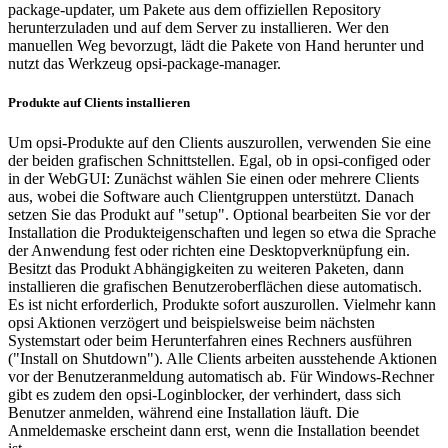
package-updater, um Pakete aus dem offiziellen Repository
herunterzuladen und auf dem Server zu installieren. Wer den
manuellen Weg bevorzugt, lädt die Pakete von Hand herunter und
nutzt das Werkzeug opsi-package-manager.
Produkte auf Clients installieren
Um opsi-Produkte auf den Clients auszurollen, verwenden Sie eine
der beiden grafischen Schnittstellen. Egal, ob in opsi-configed oder
in der WebGUI: Zunächst wählen Sie einen oder mehrere Clients
aus, wobei die Software auch Clientgruppen unterstützt. Danach
setzen Sie das Produkt auf "setup". Optional bearbeiten Sie vor der
Installation die Produkteigenschaften und legen so etwa die Sprache
der Anwendung fest oder richten eine Desktopverknüpfung ein.
Besitzt das Produkt Abhängigkeiten zu weiteren Paketen, dann
installieren die grafischen Benutzeroberflächen diese automatisch.
Es ist nicht erforderlich, Produkte sofort auszurollen. Vielmehr kann
opsi Aktionen verzögert und beispielsweise beim nächsten
Systemstart oder beim Herunterfahren eines Rechners ausführen
("Install on Shutdown"). Alle Clients arbeiten ausstehende Aktionen
vor der Benutzeranmeldung automatisch ab. Für Windows-Rechner
gibt es zudem den opsi-Loginblocker, der verhindert, dass sich
Benutzer anmelden, während eine Installation läuft. Die
Anmeldemaske erscheint dann erst, wenn die Installation beendet