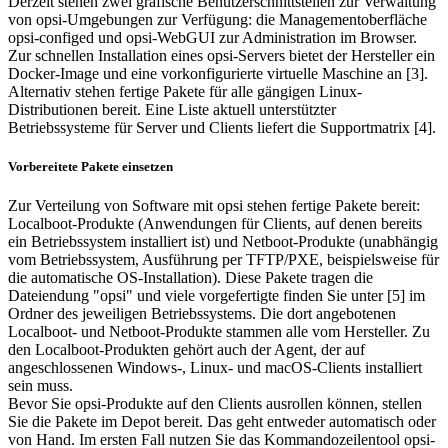
Derzeit stehen zwei grafische Benutzerschnittstellen zur Verwaltung
von opsi-Umgebungen zur Verfügung: die Managementoberfläche
opsi-configed und opsi-WebGUI zur Administration im Browser.
Zur schnellen Installation eines opsi-Servers bietet der Hersteller ein
Docker-Image und eine vorkonfigurierte virtuelle Maschine an [3].
Alternativ stehen fertige Pakete für alle gängigen Linux-
Distributionen bereit. Eine Liste aktuell unterstützter
Betriebssysteme für Server und Clients liefert die Supportmatrix [4].
Vorbereitete Pakete einsetzen
Zur Verteilung von Software mit opsi stehen fertige Pakete bereit:
Localboot-Produkte (Anwendungen für Clients, auf denen bereits
ein Betriebssystem installiert ist) und Netboot-Produkte (unabhängig
vom Betriebssystem, Ausführung per TFTP/PXE, beispielsweise für
die automatische OS-Installation). Diese Pakete tragen die
Dateiendung "opsi" und viele vorgefertigte finden Sie unter [5] im
Ordner des jeweiligen Betriebssystems. Die dort angebotenen
Localboot- und Netboot-Produkte stammen alle vom Hersteller. Zu
den Localboot-Produkten gehört auch der Agent, der auf
angeschlossenen Windows-, Linux- und macOS-Clients installiert
sein muss.
Bevor Sie opsi-Produkte auf den Clients ausrollen können, stellen
Sie die Pakete im Depot bereit. Das geht entweder automatisch oder
von Hand. Im ersten Fall nutzen Sie das Kommandozeilentool opsi-