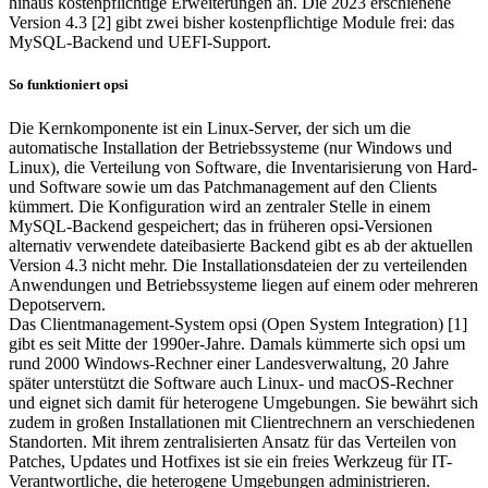
hinaus kostenpflichtige Erweiterungen an. Die 2023 erschienene
Version 4.3 [2] gibt zwei bisher kostenpflichtige Module frei: das
MySQL-Backend und UEFI-Support.
So funktioniert opsi
Die Kernkomponente ist ein Linux-Server, der sich um die
automatische Installation der Betriebssysteme (nur Windows und
Linux), die Verteilung von Software, die Inventarisierung von Hard-
und Software sowie um das Patchmanagement auf den Clients
kümmert. Die Konfiguration wird an zentraler Stelle in einem
MySQL-Backend gespeichert; das in früheren opsi-Versionen
alternativ verwendete dateibasierte Backend gibt es ab der aktuellen
Version 4.3 nicht mehr. Die Installationsdateien der zu verteilenden
Anwendungen und Betriebssysteme liegen auf einem oder mehreren
Depotservern.
Das Clientmanagement-System opsi (Open System Integration) [1]
gibt es seit Mitte der 1990er-Jahre. Damals kümmerte sich opsi um
rund 2000 Windows-Rechner einer Landesverwaltung, 20 Jahre
später unterstützt die Software auch Linux- und macOS-Rechner
und eignet sich damit für heterogene Umgebungen. Sie bewährt sich
zudem in großen Installationen mit Clientrechnern an verschiedenen
Standorten. Mit ihrem zentralisierten Ansatz für das Verteilen von
Patches, Updates und Hotfixes ist sie ein freies Werkzeug für IT-
Verantwortliche, die heterogene Umgebungen administrieren.