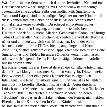
Was für die älteren Semester noch das sprichwörtliche Neuland im
Berufsleben war – der Umgang mit Computern – ist für heutige
Jugendliche eine absolute Selbstverständlichkeit. Smartphone,
Tablet und Laptop sind die ständigen Begleiter unserer Kinder und
diese können sich ein Leben ohne diese Art der Technik nicht
einmal ansatzweise vorstellen. Da schadet ein systematisches
Heranführen an den Umgang, aber auch die technischen
Hintergründe definitiv nicht. Mit der "Geheimakte Computer" bringt
Tobias Hübner allen Nachwuchs-IT-Experten die Welt der Rechner
näher und animiert zugleich zum Mitmachen. Denn der Autor
beleuchtet nicht nur die IT-Geschichte, angefangen bei Konrad
Zuse. Er gibt auch ganz praktische Tipps, etwa wie sich ausrangierte
Smartphones und Tablets für andere Zwecke weiternutzen lassen
oder wie sich Jugendliche als Hacker betätigen können – natürlich
nur im besten Sinne.
Ein Riesenthema unserer Tage ist derweil die künstliche Intelligenz,
deren Entwicklung mit rasanten Schritten vorangeht. Diesem weiten
Feld widmet Hübner ein eigenes Kapitel: Was ist eigentlich
Intelligenz, wie lernt und arbeitet eine KI und wie ist es bei alldem
um die Ethik bestellt? Überhaupt setzt sich der Autor durchaus
kritisch mit der Materie auseinander, etwa mit den "fiesen Tricks der
Tech-Industrie". Hier dürfen die sozialen Medien und deren
"Hooking", also das an den Haken nehmen der Nutzer, nicht fehlen.
Ebenfalls in der Kritik stehen In-Game-Käufe, um sich
beispielsweise in Spielen einen Vorteil zu verschaffen. Und um die