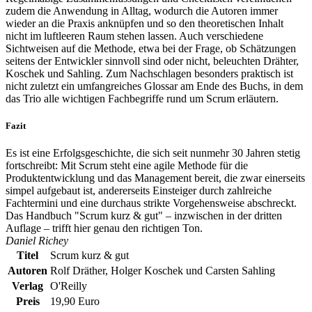
zudem die Anwendung in Alltag, wodurch die Autoren immer
wieder an die Praxis anknüpfen und so den theoretischen Inhalt
nicht im luftleeren Raum stehen lassen. Auch verschiedene
Sichtweisen auf die Methode, etwa bei der Frage, ob Schätzungen
seitens der Entwickler sinnvoll sind oder nicht, beleuchten Drähter,
Koschek und Sahling. Zum Nachschlagen besonders praktisch ist
nicht zuletzt ein umfangreiches Glossar am Ende des Buchs, in dem
das Trio alle wichtigen Fachbegriffe rund um Scrum erläutern.
Fazit
Es ist eine Erfolgsgeschichte, die sich seit nunmehr 30 Jahren stetig
fortschreibt: Mit Scrum steht eine agile Methode für die
Produktentwicklung und das Management bereit, die zwar einerseits
simpel aufgebaut ist, andererseits Einsteiger durch zahlreiche
Fachtermini und eine durchaus strikte Vorgehensweise abschreckt.
Das Handbuch "Scrum kurz & gut" – inzwischen in der dritten
Auflage – trifft hier genau den richtigen Ton.
Daniel Richey
Titel
Scrum kurz & gut
Autoren
Rolf Dräther, Holger Koschek und Carsten Sahling
Verlag
O'Reilly
Preis
19,90 Euro