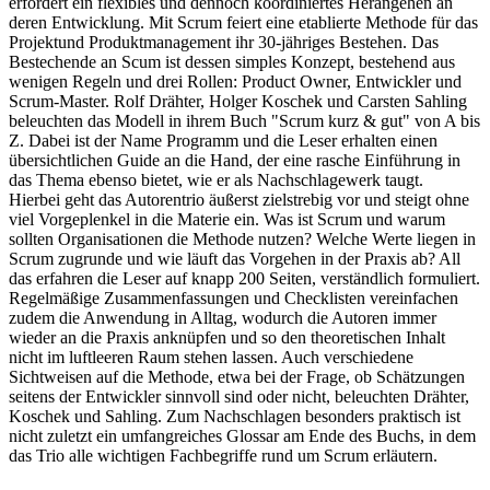
erfordert ein flexibles und dennoch koordiniertes Herangehen an
deren Entwicklung. Mit Scrum feiert eine etablierte Methode für das
Projektund Produktmanagement ihr 30-jähriges Bestehen. Das
Bestechende an Scum ist dessen simples Konzept, bestehend aus
wenigen Regeln und drei Rollen: Product Owner, Entwickler und
Scrum-Master. Rolf Drähter, Holger Koschek und Carsten Sahling
beleuchten das Modell in ihrem Buch "Scrum kurz & gut" von A bis
Z. Dabei ist der Name Programm und die Leser erhalten einen
übersichtlichen Guide an die Hand, der eine rasche Einführung in
das Thema ebenso bietet, wie er als Nachschlagewerk taugt.
Hierbei geht das Autorentrio äußerst zielstrebig vor und steigt ohne
viel Vorgeplenkel in die Materie ein. Was ist Scrum und warum
sollten Organisationen die Methode nutzen? Welche Werte liegen in
Scrum zugrunde und wie läuft das Vorgehen in der Praxis ab? All
das erfahren die Leser auf knapp 200 Seiten, verständlich formuliert.
Regelmäßige Zusammenfassungen und Checklisten vereinfachen
zudem die Anwendung in Alltag, wodurch die Autoren immer
wieder an die Praxis anknüpfen und so den theoretischen Inhalt
nicht im luftleeren Raum stehen lassen. Auch verschiedene
Sichtweisen auf die Methode, etwa bei der Frage, ob Schätzungen
seitens der Entwickler sinnvoll sind oder nicht, beleuchten Drähter,
Koschek und Sahling. Zum Nachschlagen besonders praktisch ist
nicht zuletzt ein umfangreiches Glossar am Ende des Buchs, in dem
das Trio alle wichtigen Fachbegriffe rund um Scrum erläutern.