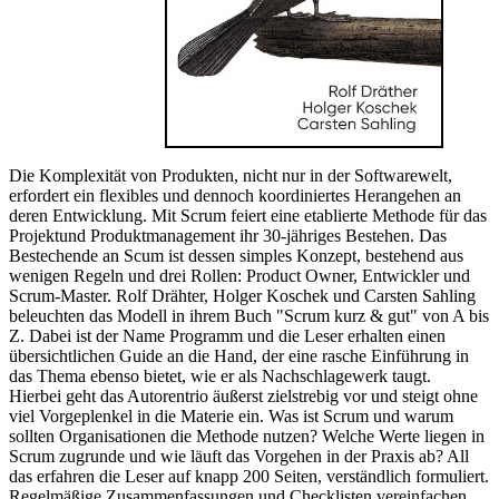
Die Komplexität von Produkten, nicht nur in der Softwarewelt,
erfordert ein flexibles und dennoch koordiniertes Herangehen an
deren Entwicklung. Mit Scrum feiert eine etablierte Methode für das
Projektund Produktmanagement ihr 30-jähriges Bestehen. Das
Bestechende an Scum ist dessen simples Konzept, bestehend aus
wenigen Regeln und drei Rollen: Product Owner, Entwickler und
Scrum-Master. Rolf Drähter, Holger Koschek und Carsten Sahling
beleuchten das Modell in ihrem Buch "Scrum kurz & gut" von A bis
Z. Dabei ist der Name Programm und die Leser erhalten einen
übersichtlichen Guide an die Hand, der eine rasche Einführung in
das Thema ebenso bietet, wie er als Nachschlagewerk taugt.
Hierbei geht das Autorentrio äußerst zielstrebig vor und steigt ohne
viel Vorgeplenkel in die Materie ein. Was ist Scrum und warum
sollten Organisationen die Methode nutzen? Welche Werte liegen in
Scrum zugrunde und wie läuft das Vorgehen in der Praxis ab? All
das erfahren die Leser auf knapp 200 Seiten, verständlich formuliert.
Regelmäßige Zusammenfassungen und Checklisten vereinfachen