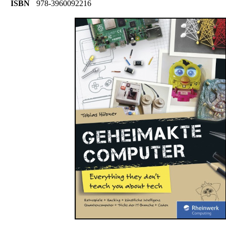
ISBN
978-3960092216