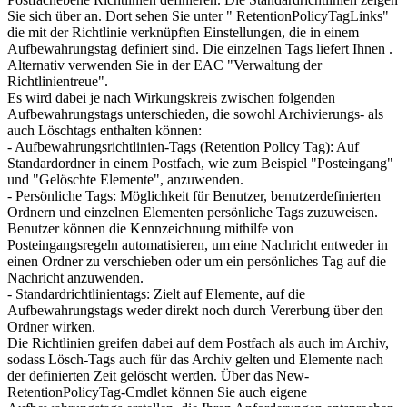
Sie sich über an. Dort sehen Sie unter " RetentionPolicyTagLinks"
die mit der Richtlinie verknüpften Einstellungen, die in einem
Aufbewahrungstag definiert sind. Die einzelnen Tags liefert Ihnen .
Alternativ verwenden Sie in der EAC "Verwaltung der
Richtlinientreue".
Es wird dabei je nach Wirkungskreis zwischen folgenden
Aufbewahrungstags unterschieden, die sowohl Archivierungs- als
auch Löschtags enthalten können:
- Aufbewahrungsrichtlinien-Tags (Retention Policy Tag): Auf
Standardordner in einem Postfach, wie zum Beispiel "Posteingang"
und "Gelöschte Elemente", anzuwenden.
- Persönliche Tags: Möglichkeit für Benutzer, benutzerdefinierten
Ordnern und einzelnen Elementen persönliche Tags zuzuweisen.
Benutzer können die Kennzeichnung mithilfe von
Posteingangsregeln automatisieren, um eine Nachricht entweder in
einen Ordner zu verschieben oder um ein persönliches Tag auf die
Nachricht anzuwenden.
- Standardrichtlinientags: Zielt auf Elemente, auf die
Aufbewahrungstags weder direkt noch durch Vererbung über den
Ordner wirken.
Die Richtlinien greifen dabei auf dem Postfach als auch im Archiv,
sodass Lösch-Tags auch für das Archiv gelten und Elemente nach
der definierten Zeit gelöscht werden. Über das New-
RetentionPolicyTag-Cmdlet können Sie auch eigene