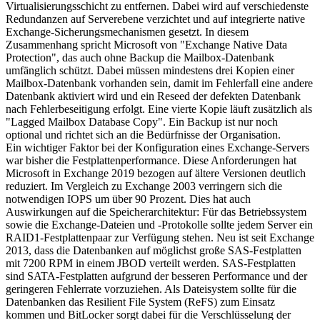
Virtualisierungsschicht zu entfernen. Dabei wird auf verschiedenste
Redundanzen auf Serverebene verzichtet und auf integrierte native
Exchange-Sicherungsmechanismen gesetzt. In diesem
Zusammenhang spricht Microsoft von "Exchange Native Data
Protection", das auch ohne Backup die Mailbox-Datenbank
umfänglich schützt. Dabei müssen mindestens drei Kopien einer
Mailbox-Datenbank vorhanden sein, damit im Fehlerfall eine andere
Datenbank aktiviert wird und ein Reseed der defekten Datenbank
nach Fehlerbeseitigung erfolgt. Eine vierte Kopie läuft zusätzlich als
"Lagged Mailbox Database Copy". Ein Backup ist nur noch
optional und richtet sich an die Bedürfnisse der Organisation.
Ein wichtiger Faktor bei der Konfiguration eines Exchange-Servers
war bisher die Festplattenperformance. Diese Anforderungen hat
Microsoft in Exchange 2019 bezogen auf ältere Versionen deutlich
reduziert. Im Vergleich zu Exchange 2003 verringern sich die
notwendigen IOPS um über 90 Prozent. Dies hat auch
Auswirkungen auf die Speicherarchitektur: Für das Betriebssystem
sowie die Exchange-Dateien und -Protokolle sollte jedem Server ein
RAID1-Festplattenpaar zur Verfügung stehen. Neu ist seit Exchange
2013, dass die Datenbanken auf möglichst große SAS-Festplatten
mit 7200 RPM in einem JBOD verteilt werden. SAS-Festplatten
sind SATA-Festplatten aufgrund der besseren Performance und der
geringeren Fehlerrate vorzuziehen. Als Dateisystem sollte für die
Datenbanken das Resilient File System (ReFS) zum Einsatz
kommen und BitLocker sorgt dabei für die Verschlüsselung der