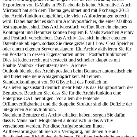
Exportieren von E-Mails in PSTs ebenfalls keine Alternative. Auch
Microsoft hat sich dem Thema gewidmet und mit Exchange 2013
eine Archivfunktion eingeführt, die vielen Anforderungen gerecht
wird. Dabei handelt es sich um Archivpostfächer, die einer Mailbox
fest zugordnet sind. Das Archivpostfach verfügt über ein eigenes
Kontingent und Benutzer können bequem E-Mails zwischen Archiv
und Postfach verschieben. Das Archiv lässt sich in einer eigenen
Datenbank ablegen, sodass Sie diese gezielt auf Low-Cost-Speicher
oder einem eigenen Server auslagern. Ein Archiv aktivieren Sie für
ein Postfach in dessen Eigenschaften unter " Postfachfunktionen".
Dies ist jedoch recht gut versteckt und schneller klappt es mit
Enable-Mailbox <Benutzername> -Archive
Outlook blendet das Archivpostfach beim Benutzer automatisch ein
und bietet eine neue Ablagemöglichkeit. Mit einem
Standardkontingent von 90 GByte hat das Postfach im
Auslieferungszustand deutlich mehr Platz als das Hauptpostfach des
Benutzers. Beachten Sie, dass Sie für die Archivfunktion eine
Enterprise-CAL benötigen. Vor allem die fehlende
Offlineverfügbarkeit und die doppelte Struktur sind die Defizite der
integrierten Archivfunktion.
Nachdem Benutzer ein Archiv erhalten haben, sorgen Sie dafür,
dass E-Mails nach Möglichkeit automatisch in das Archiv
verschoben werden. Für diese Aufgabe stehen Ihnen
Aufbewahrungsrichtlinien zur Verfügung, mit denen Sie auf
Postfachebene Richtlinien definieren. Die Standardrichtlinien zeigen