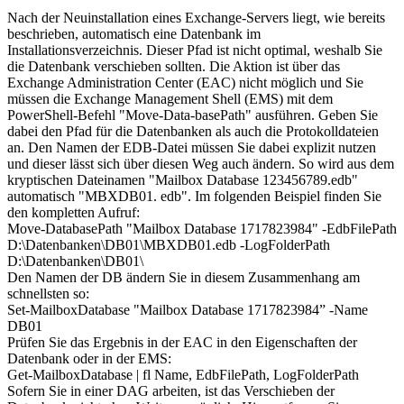
Nach der Neuinstallation eines Exchange-Servers liegt, wie bereits
beschrieben, automatisch eine Datenbank im
Installationsverzeichnis. Dieser Pfad ist nicht optimal, weshalb Sie
die Datenbank verschieben sollten. Die Aktion ist über das
Exchange Administration Center (EAC) nicht möglich und Sie
müssen die Exchange Management Shell (EMS) mit dem
PowerShell-Befehl "Move-Data-basePath" ausführen. Geben Sie
dabei den Pfad für die Datenbanken als auch die Protokolldateien
an. Den Namen der EDB-Datei müssen Sie dabei explizit nutzen
und dieser lässt sich über diesen Weg auch ändern. So wird aus dem
kryptischen Dateinamen "Mailbox Database 123456789.edb"
automatisch "MBXDB01. edb". Im folgenden Beispiel finden Sie
den kompletten Aufruf:
Move-DatabasePath "Mailbox Database 1717823984" -EdbFilePath
D:\Datenbanken\DB01\MBXDB01.edb -LogFolderPath
D:\Datenbanken\DB01\
Den Namen der DB ändern Sie in diesem Zusammenhang am
schnellsten so:
Set-MailboxDatabase "Mailbox Database 1717823984” -Name
DB01
Prüfen Sie das Ergebnis in der EAC in den Eigenschaften der
Datenbank oder in der EMS:
Get-MailboxDatabase | fl Name, EdbFilePath, LogFolderPath
Sofern Sie in einer DAG arbeiten, ist das Verschieben der