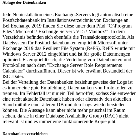
Ablage der Datenbanken
Jede Neuinstallation eines Exchange-Servers legt automatisch eine
Postfachdatenbank im Installationsverzeichnis von Exchange an.
Bei Exchange 2019 finden Sie diese unter dem Pfad "C:\Program
Files \ Microsoft \ Exchange Server \ V15 \ Mailbox\". In dem
Verzeichnis befinden sich ebenfalls die Transaktionsprotokolle. Als
Dateisystem für Postfachdatenbanken empfiehlt Microsoft unter
Exchange 2019 das Resilient File System (ReFS). ReFS wurde mit
Windows Server 2012 eingeführt und ist für große Datenmengen
optimiert. Es empfiehlt sich, die Verteilung von Datenbanken und
Protokollen nach dem "Exchange Server Role Requirements
Calculator" durchzuführen. Dieser ist wie erwähnt Bestandteil der
ISO-Datei.
Bei der Verteilung der Datenbanken beziehungsweise der Logs ist
es immer eine gute Empfehlung, Datenbanken von Protokollen zu
trennen. Im Fehlerfall ist nur ein Teil betroffen, sodass Sie entweder
eine recht aktuelle Datenbank haben oder alternativ den aktuellen
Stand mithilfe einer älteren DB und den Logs wiederherstellen
können. Die Aussage kann aber nicht mehr pauschal im Raum
stehen, da sie in einer Database Availability Group (DAG) nicht
relevant ist und es immer eine funktionierende Kopie gibt.
Datenbanken verschieben