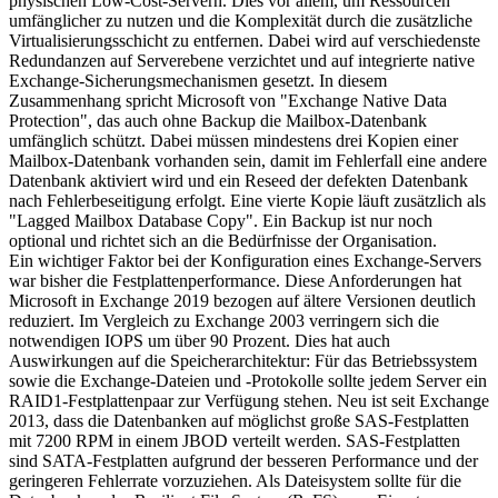
physischen Low-Cost-Servern. Dies vor allem, um Ressourcen
umfänglicher zu nutzen und die Komplexität durch die zusätzliche
Virtualisierungsschicht zu entfernen. Dabei wird auf verschiedenste
Redundanzen auf Serverebene verzichtet und auf integrierte native
Exchange-Sicherungsmechanismen gesetzt. In diesem
Zusammenhang spricht Microsoft von "Exchange Native Data
Protection", das auch ohne Backup die Mailbox-Datenbank
umfänglich schützt. Dabei müssen mindestens drei Kopien einer
Mailbox-Datenbank vorhanden sein, damit im Fehlerfall eine andere
Datenbank aktiviert wird und ein Reseed der defekten Datenbank
nach Fehlerbeseitigung erfolgt. Eine vierte Kopie läuft zusätzlich als
"Lagged Mailbox Database Copy". Ein Backup ist nur noch
optional und richtet sich an die Bedürfnisse der Organisation.
Ein wichtiger Faktor bei der Konfiguration eines Exchange-Servers
war bisher die Festplattenperformance. Diese Anforderungen hat
Microsoft in Exchange 2019 bezogen auf ältere Versionen deutlich
reduziert. Im Vergleich zu Exchange 2003 verringern sich die
notwendigen IOPS um über 90 Prozent. Dies hat auch
Auswirkungen auf die Speicherarchitektur: Für das Betriebssystem
sowie die Exchange-Dateien und -Protokolle sollte jedem Server ein
RAID1-Festplattenpaar zur Verfügung stehen. Neu ist seit Exchange
2013, dass die Datenbanken auf möglichst große SAS-Festplatten
mit 7200 RPM in einem JBOD verteilt werden. SAS-Festplatten
sind SATA-Festplatten aufgrund der besseren Performance und der
geringeren Fehlerrate vorzuziehen. Als Dateisystem sollte für die