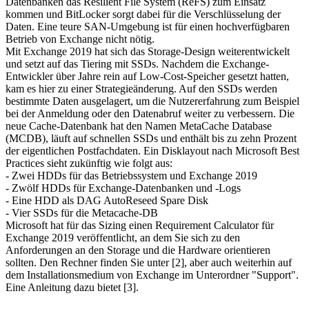
Datenbanken das Resilient File System (ReFS) zum Einsatz
kommen und BitLocker sorgt dabei für die Verschlüsselung der
Daten. Eine teure SAN-Umgebung ist für einen hochverfügbaren
Betrieb von Exchange nicht nötig.
Mit Exchange 2019 hat sich das Storage-Design weiterentwickelt
und setzt auf das Tiering mit SSDs. Nachdem die Exchange-
Entwickler über Jahre rein auf Low-Cost-Speicher gesetzt hatten,
kam es hier zu einer Strategieänderung. Auf den SSDs werden
bestimmte Daten ausgelagert, um die Nutzererfahrung zum Beispiel
bei der Anmeldung oder den Datenabruf weiter zu verbessern. Die
neue Cache-Datenbank hat den Namen MetaCache Database
(MCDB), läuft auf schnellen SSDs und enthält bis zu zehn Prozent
der eigentlichen Postfachdaten. Ein Disklayout nach Microsoft Best
Practices sieht zukünftig wie folgt aus:
- Zwei HDDs für das Betriebssystem und Exchange 2019
- Zwölf HDDs für Exchange-Datenbanken und -Logs
- Eine HDD als DAG AutoReseed Spare Disk
- Vier SSDs für die Metacache-DB
Microsoft hat für das Sizing einen Requirement Calculator für
Exchange 2019 veröffentlicht, an dem Sie sich zu den
Anforderungen an den Storage und die Hardware orientieren
sollten. Den Rechner finden Sie unter [2], aber auch weiterhin auf
dem Installationsmedium von Exchange im Unterordner "Support".
Eine Anleitung dazu bietet [3].