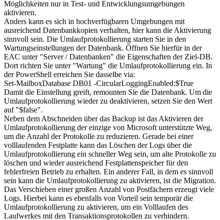
Möglichkeiten nur in Test- und Entwicklungsumgebungen
aktivieren.
Anders kann es sich in hochverfügbaren Umgebungen mit
ausreichend Datenbankkopien verhalten, hier kann die Aktivierung
sinnvoll sein. Die Umlaufprotokollierung starten Sie in den
Wartungseinstellungen der Datenbank. Öffnen Sie hierfür in der
EAC unter "Server / Datenbanken" die Eigenschaften der Ziel-DB.
Dort richten Sie unter "Wartung" die Umlaufprotokollierung ein. In
der PowerShell erreichen Sie dasselbe via:
Set-MailboxDatabase DB01 -CircularLoggingEnabled:$True
Damit die Einstellung greift, remounten Sie die Datenbank. Um die
Umlaufprotokollierung wieder zu deaktivieren, setzen Sie den Wert
auf "$false".
Neben dem Abschneiden über das Backup ist das Aktivieren der
Umlaufprotokollierung der einzige von Microsoft unterstützte Weg,
um die Anzahl der Protokolle zu reduzieren. Gerade bei einer
volllaufenden Festplatte kann das Löschen der Logs über die
Umlaufprotokollierung ein schneller Weg sein, um alte Protokolle zu
löschen und wieder ausreichend Festplattenspeicher für den
fehlerfreien Betrieb zu erhalten. Ein anderer Fall, in dem es sinnvoll
sein kann die Umlaufprotokollierung zu aktivieren, ist die Migration.
Das Verschieben einer großen Anzahl von Postfächern erzeugt viele
Logs. Hierbei kann es ebenfalls von Vorteil sein temporär die
Umlaufprotokollierung zu aktivieren, um ein Volllaufen des
Laufwerkes mit den Transaktionsprotokollen zu verhindern.