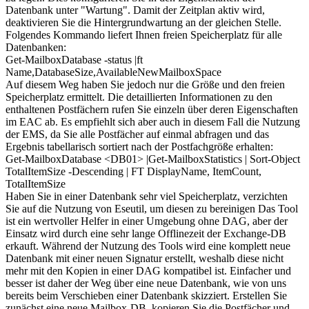
Datenbank unter "Wartung". Damit der Zeitplan aktiv wird,
deaktivieren Sie die Hintergrundwartung an der gleichen Stelle.
Folgendes Kommando liefert Ihnen freien Speicherplatz für alle
Datenbanken:
Get-MailboxDatabase -status |ft
Name,DatabaseSize,AvailableNewMailboxSpace
Auf diesem Weg haben Sie jedoch nur die Größe und den freien
Speicherplatz ermittelt. Die detaillierten Informationen zu den
enthaltenen Postfächern rufen Sie einzeln über deren Eigenschaften
im EAC ab. Es empfiehlt sich aber auch in diesem Fall die Nutzung
der EMS, da Sie alle Postfächer auf einmal abfragen und das
Ergebnis tabellarisch sortiert nach der Postfachgröße erhalten:
Get-MailboxDatabase <DB01> |Get-MailboxStatistics | Sort-Object
TotalItemSize -Descending | FT DisplayName, ItemCount,
TotalItemSize
Haben Sie in einer Datenbank sehr viel Speicherplatz, verzichten
Sie auf die Nutzung von Eseutil, um diesen zu bereinigen Das Tool
ist ein wertvoller Helfer in einer Umgebung ohne DAG, aber der
Einsatz wird durch eine sehr lange Offlinezeit der Exchange-DB
erkauft. Während der Nutzung des Tools wird eine komplett neue
Datenbank mit einer neuen Signatur erstellt, weshalb diese nicht
mehr mit den Kopien in einer DAG kompatibel ist. Einfacher und
besser ist daher der Weg über eine neue Datenbank, wie von uns
bereits beim Verschieben einer Datenbank skizziert. Erstellen Sie
zunächst eine neue Mailbox-DB, kopieren Sie die Postfächer und