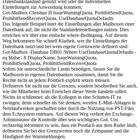
Datenbankstandard genutzt wird oder die individuellen
Einstellungen zur Anwendung kommen:
Get-Mailbox Christian |fl IssueWarningQuota, ProhibitSendQuota,
ProhibitSendReceiveQuota, UseDatabaseQuotaDefaults
Das folgende Beispiel listet die Einstellungen aller Mailboxen einer
Datenbank auf, die nicht die Standardeinstellungen nutzen. Dies
erreichen wir über eine einfache where-Bedingung. Auf diesem
Weg bekommen Sie schnell Klarheit, wer die Einstellungen der
Datenbank nutzt und bei wem eigene Grenzwerte definiert sind:
Get-Mailbox -Database DB01 |Where UseDatabaseQuotaDefaults -
eq $false | ft DisplayName, IssueWarningQuota,
ProhibitSendQuota, ProhibitSendReceiveQuota
Sofern Sie unterschiedliche Limits benötigen, fassen Sie die
Mailboxen in eigenen Datenbanken zusammen, damit Sie die
Rechte nicht an jedem Postfach explizit setzen müssen.
Definieren Sie nicht nur die Grenzen, sondern beschreiben Sie auch,
wie die Mitarbeiter beim Erreichen dieser Werte handeln sollen.
Nichts ist schlimmer, als die Kollegen in eine Schatten-IT zu
zwingen, denn schneller als Sie denken, werden E-Mail-Ablagen in
Netzlaufwerken geschaffen oder durch die Nutzung von PST-Files
dem Echtsystem entrissen. Auf diesem Weg verliert der Exchange-
Administrator die Kontrolle über sein wichtigstes Gut. Um
rechtzeitig informiert zu sein, dass ein Postfach aus dem Ruder läuft,
definieren Sie bei den Grenzwerten noch die Zeitspanne und die
Häufigkeit der Warnmeldungen.