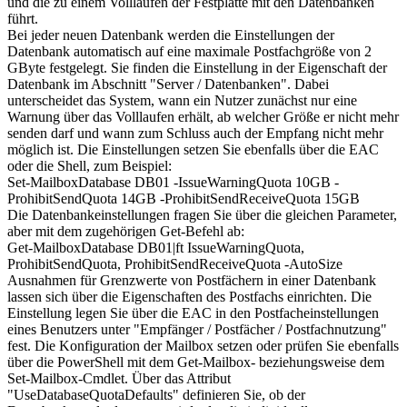
und die zu einem Volllaufen der Festplatte mit den Datenbanken
führt.
Bei jeder neuen Datenbank werden die Einstellungen der
Datenbank automatisch auf eine maximale Postfachgröße von 2
GByte festgelegt. Sie finden die Einstellung in der Eigenschaft der
Datenbank im Abschnitt "Server / Datenbanken". Dabei
unterscheidet das System, wann ein Nutzer zunächst nur eine
Warnung über das Volllaufen erhält, ab welcher Größe er nicht mehr
senden darf und wann zum Schluss auch der Empfang nicht mehr
möglich ist. Die Einstellungen setzen Sie ebenfalls über die EAC
oder die Shell, zum Beispiel:
Set-MailboxDatabase DB01 -IssueWarningQuota 10GB -
ProhibitSendQuota 14GB -ProhibitSendReceiveQuota 15GB
Die Datenbankeinstellungen fragen Sie über die gleichen Parameter,
aber mit dem zugehörigen Get-Befehl ab:
Get-MailboxDatabase DB01|ft IssueWarningQuota,
ProhibitSendQuota, ProhibitSendReceiveQuota -AutoSize
Ausnahmen für Grenzwerte von Postfächern in einer Datenbank
lassen sich über die Eigenschaften des Postfachs einrichten. Die
Einstellung legen Sie über die EAC in den Postfacheinstellungen
eines Benutzers unter "Empfänger / Postfächer / Postfachnutzung"
fest. Die Konfiguration der Mailbox setzen oder prüfen Sie ebenfalls
über die PowerShell mit dem Get-Mailbox- beziehungsweise dem
Set-Mailbox-Cmdlet. Über das Attribut
"UseDatabaseQuotaDefaults" definieren Sie, ob der