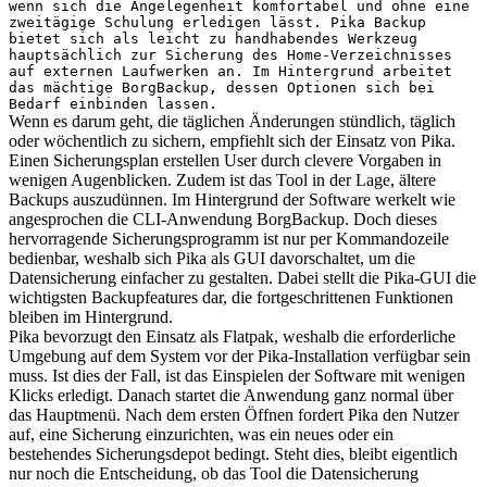
wenn sich die Angelegenheit komfortabel und ohne eine
zweitägige Schulung erledigen lässt. Pika Backup
bietet sich als leicht zu handhabendes Werkzeug
hauptsächlich zur Sicherung des Home-Verzeichnisses
auf externen Laufwerken an. Im Hintergrund arbeitet
das mächtige BorgBackup, dessen Optionen sich bei
Bedarf einbinden lassen.
Wenn es darum geht, die täglichen Änderungen stündlich, täglich
oder wöchentlich zu sichern, empfiehlt sich der Einsatz von Pika.
Einen Sicherungsplan erstellen User durch clevere Vorgaben in
wenigen Augenblicken. Zudem ist das Tool in der Lage, ältere
Backups auszudünnen. Im Hintergrund der Software werkelt wie
angesprochen die CLI-Anwendung BorgBackup. Doch dieses
hervorragende Sicherungsprogramm ist nur per Kommandozeile
bedienbar, weshalb sich Pika als GUI davorschaltet, um die
Datensicherung einfacher zu gestalten. Dabei stellt die Pika-GUI die
wichtigsten Backupfeatures dar, die fortgeschrittenen Funktionen
bleiben im Hintergrund.
Pika bevorzugt den Einsatz als Flatpak, weshalb die erforderliche
Umgebung auf dem System vor der Pika-Installation verfügbar sein
muss. Ist dies der Fall, ist das Einspielen der Software mit wenigen
Klicks erledigt. Danach startet die Anwendung ganz normal über
das Hauptmenü. Nach dem ersten Öffnen fordert Pika den Nutzer
auf, eine Sicherung einzurichten, was ein neues oder ein
bestehendes Sicherungsdepot bedingt. Steht dies, bleibt eigentlich
nur noch die Entscheidung, ob das Tool die Datensicherung