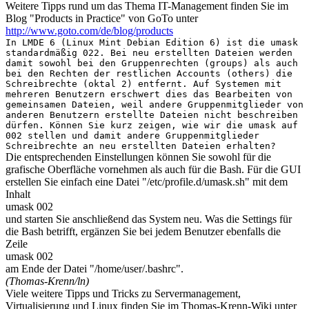
Weitere Tipps rund um das Thema IT-Management finden Sie im
Blog "Products in Practice" von GoTo unter
http://www.goto.com/de/blog/products
In LMDE 6 (Linux Mint Debian Edition 6) ist die umask
standardmäßig 022. Bei neu erstellten Dateien werden
damit sowohl bei den Gruppenrechten (groups) als auch
bei den Rechten der restlichen Accounts (others) die
Schreibrechte (oktal 2) entfernt. Auf Systemen mit
mehreren Benutzern erschwert dies das Bearbeiten von
gemeinsamen Dateien, weil andere Gruppenmitglieder von
anderen Benutzern erstellte Dateien nicht beschreiben
dürfen. Können Sie kurz zeigen, wie wir die umask auf
002 stellen und damit andere Gruppenmitglieder
Schreibrechte an neu erstellten Dateien erhalten?
Die entsprechenden Einstellungen können Sie sowohl für die
grafische Oberfläche vornehmen als auch für die Bash. Für die GUI
erstellen Sie einfach eine Datei "/etc/profile.d/umask.sh" mit dem
Inhalt
umask 002
und starten Sie anschließend das System neu. Was die Settings für
die Bash betrifft, ergänzen Sie bei jedem Benutzer ebenfalls die
Zeile
umask 002
am Ende der Datei "/home/user/.bashrc".
(Thomas-Krenn/ln)
Viele weitere Tipps und Tricks zu Servermanagement,
Virtualisierung und Linux finden Sie im Thomas-Krenn-Wiki unter