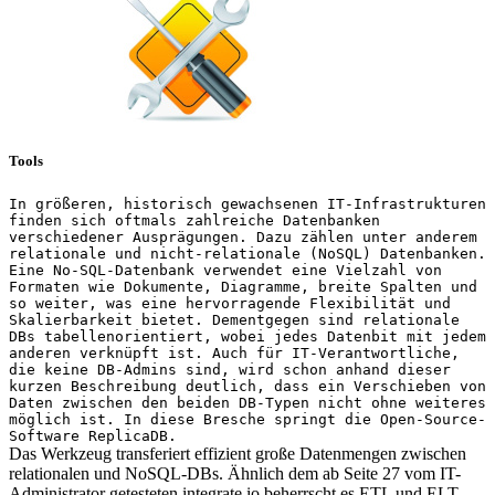
Tools
In größeren, historisch gewachsenen IT-Infrastrukturen
finden sich oftmals zahlreiche Datenbanken
verschiedener Ausprägungen. Dazu zählen unter anderem
relationale und nicht-relationale (NoSQL) Datenbanken.
Eine No-SQL-Datenbank verwendet eine Vielzahl von
Formaten wie Dokumente, Diagramme, breite Spalten und
so weiter, was eine hervorragende Flexibilität und
Skalierbarkeit bietet. Dementgegen sind relationale
DBs tabellenorientiert, wobei jedes Datenbit mit jedem
anderen verknüpft ist. Auch für IT-Verantwortliche,
die keine DB-Admins sind, wird schon anhand dieser
kurzen Beschreibung deutlich, dass ein Verschieben von
Daten zwischen den beiden DB-Typen nicht ohne weiteres
möglich ist. In diese Bresche springt die Open-Source-
Software ReplicaDB.
Das Werkzeug transferiert effizient große Datenmengen zwischen
relationalen und NoSQL-DBs. Ähnlich dem ab Seite 27 vom IT-
Administrator getesteten integrate.io beherrscht es ETL und ELT