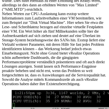
wurde. Dies führt ebenfalls zu einer Erhöhung des Ready-Werts,
allerdings ist dies dann an erhöhten Werten von "Max Limited"
("%MLMTD") ersichtlich.
Neben Werten zur CPU-Auslastung kann esxtop weitere
Informationen zum Laufzeitverhalten einer VM bereitstellen, wie
zum Beispiel zur "Disk Virtual Machine". Hier sehen Sie etwa die
Lese- und Schreiblatenz bezogen auf einzelne virtuelle Festplatten
einer VM. Ein Wert höher als fünf Millisekunden sollte hier die
Aufmerksamkeit auf sich ziehen und deutet auf eine Überlast im
Storage-System beziehungsweise des SANs hin. Esxtop liefert eine
Vielzahl weiterer Parameter, mit deren Hilfe Sie fast jedes Problem
identifizieren können – das Werkzeug bedarf jedoch etwas
Einarbeitungszeit. Nicht ohne Grund bietet vRealize Operations
schön aufbereitete Dashboards, die die gängigsten
Performanceprobleme verständlich präsentieren und oft auch direkt
Lösungen anzeigen. Somit lassen sich Performance-Engpässe
proaktiv beheben und nicht erst, wenn das Problem so weit
fortgeschritten ist, dass es Auswirkungen auf die Servicequalität hat.
Sowohl die Analyse mittels Kommandozeile als auch vRealize
Operations haben daher ihre Existenzberechtigung.