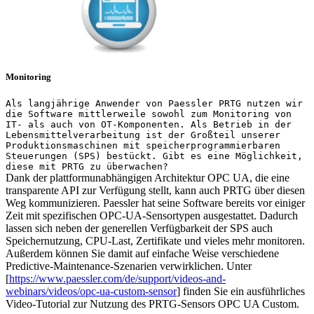
Monitoring
Als langjährige Anwender von Paessler PRTG nutzen wir
die Software mittlerweile sowohl zum Monitoring von
IT- als auch von OT-Komponenten. Als Betrieb in der
Lebensmittelverarbeitung ist der Großteil unserer
Produktionsmaschinen mit speicherprogrammierbaren
Steuerungen (SPS) bestückt. Gibt es eine Möglichkeit,
diese mit PRTG zu überwachen?
Dank der plattformunabhängigen Architektur OPC UA, die eine
transparente API zur Verfügung stellt, kann auch PRTG über diesen
Weg kommunizieren. Paessler hat seine Software bereits vor einiger
Zeit mit spezifischen OPC-UA-Sensortypen ausgestattet. Dadurch
lassen sich neben der generellen Verfügbarkeit der SPS auch
Speichernutzung, CPU-Last, Zertifikate und vieles mehr monitoren.
Außerdem können Sie damit auf einfache Weise verschiedene
Predictive-Maintenance-Szenarien verwirklichen. Unter
[
https://www.paessler.com/de/support/videos-and-
webinars/videos/opc-ua-custom-sensor
] finden Sie ein ausführliches
Video-Tutorial zur Nutzung des PRTG-Sensors OPC UA Custom.