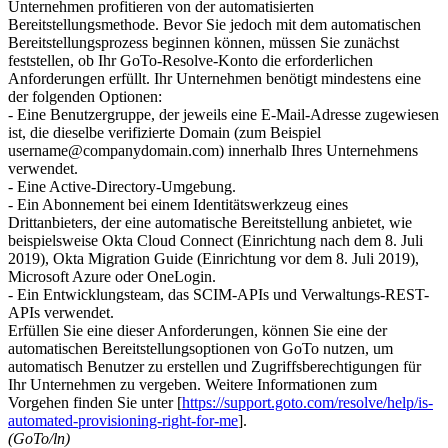
Unternehmen profitieren von der automatisierten
Bereitstellungsmethode. Bevor Sie jedoch mit dem automatischen
Bereitstellungsprozess beginnen können, müssen Sie zunächst
feststellen, ob Ihr GoTo-Resolve-Konto die erforderlichen
Anforderungen erfüllt. Ihr Unternehmen benötigt mindestens eine
der folgenden Optionen:
- Eine Benutzergruppe, der jeweils eine E-Mail-Adresse zugewiesen
ist, die dieselbe verifizierte Domain (zum Beispiel
username@companydomain.com) innerhalb Ihres Unternehmens
verwendet.
- Eine Active-Directory-Umgebung.
- Ein Abonnement bei einem Identitätswerkzeug eines
Drittanbieters, der eine automatische Bereitstellung anbietet, wie
beispielsweise Okta Cloud Connect (Einrichtung nach dem 8. Juli
2019), Okta Migration Guide (Einrichtung vor dem 8. Juli 2019),
Microsoft Azure oder OneLogin.
- Ein Entwicklungsteam, das SCIM-APIs und Verwaltungs-REST-
APIs verwendet.
Erfüllen Sie eine dieser Anforderungen, können Sie eine der
automatischen Bereitstellungsoptionen von GoTo nutzen, um
automatisch Benutzer zu erstellen und Zugriffsberechtigungen für
Ihr Unternehmen zu vergeben. Weitere Informationen zum
Vorgehen finden Sie unter [
https://support.goto.com/resolve/help/is-
automated-provisioning-right-for-me
].
(GoTo/ln)