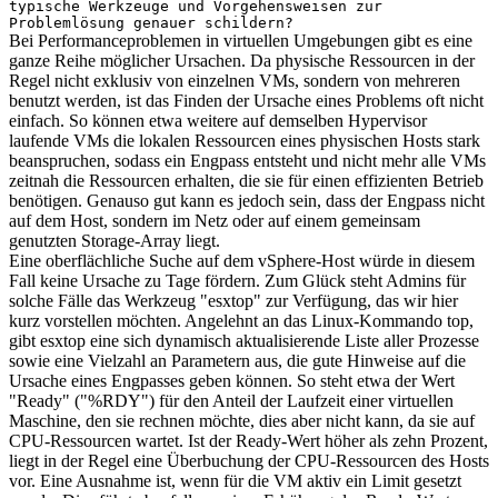
typische Werkzeuge und Vorgehensweisen zur
Problemlösung genauer schildern?
Bei Performanceproblemen in virtuellen Umgebungen gibt es eine
ganze Reihe möglicher Ursachen. Da physische Ressourcen in der
Regel nicht exklusiv von einzelnen VMs, sondern von mehreren
benutzt werden, ist das Finden der Ursache eines Problems oft nicht
einfach. So können etwa weitere auf demselben Hypervisor
laufende VMs die lokalen Ressourcen eines physischen Hosts stark
beanspruchen, sodass ein Engpass entsteht und nicht mehr alle VMs
zeitnah die Ressourcen erhalten, die sie für einen effizienten Betrieb
benötigen. Genauso gut kann es jedoch sein, dass der Engpass nicht
auf dem Host, sondern im Netz oder auf einem gemeinsam
genutzten Storage-Array liegt.
Eine oberflächliche Suche auf dem vSphere-Host würde in diesem
Fall keine Ursache zu Tage fördern. Zum Glück steht Admins für
solche Fälle das Werkzeug "esxtop" zur Verfügung, das wir hier
kurz vorstellen möchten. Angelehnt an das Linux-Kommando top,
gibt esxtop eine sich dynamisch aktualisierende Liste aller Prozesse
sowie eine Vielzahl an Parametern aus, die gute Hinweise auf die
Ursache eines Engpasses geben können. So steht etwa der Wert
"Ready" ("%RDY") für den Anteil der Laufzeit einer virtuellen
Maschine, den sie rechnen möchte, dies aber nicht kann, da sie auf
CPU-Ressourcen wartet. Ist der Ready-Wert höher als zehn Prozent,
liegt in der Regel eine Überbuchung der CPU-Ressourcen des Hosts
vor. Eine Ausnahme ist, wenn für die VM aktiv ein Limit gesetzt