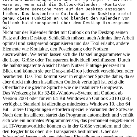
wäre es, wenn sich die Outlook-Kalender, -Kontakte
oder andere Bereiche fest auf dem Desktop anzeigen
ließen. Das kostenfreie Outlook on the Desktop bietet
genau diese Funktion an und blendet den Kalender von
Outlook halbtransparent über dem Desktop-Hintergrund
ein.
Nicht nur der Kalender findet mit Outlook on the Desktop seinen
Platz auf dem Desktop. Schließlich müssen auch Admins ihre Arbeit
optimal und zeitsparend organisieren und das Tool erlaubt, andere
Elemente wie Kontakte, den Posteingang oder Notizen
auszuwählen. Weiterhin lassen sich die Darstellungsparameter wie
die Lage, Größe oder Transparenz individuell beeinflussen. Durch
die halbtransparente Ansicht haben Nutzer Einträge jederzeit im
Blick und können sie per Drag-and-Drop jederzeit verschieben oder
bearbeiten. Das Tool kommt zwar in englischer Sprache daher, da es
aber direkt mit dem installierten Outlook verknüpft ist, zeigt die
Oberfläche die gleiche Sprache wie die installierte Groupware.
Das Werkzeug ist für 32-Bit-Windows-Syteme mit Outlook ab
Version 2003 oder für ein 64-Bit-Windows ab Outlook 2010 (x64)
verfügbar. Standard ist allerdings mindestens Windows 10, also 64
Bit – ältere Umgebungen erfordern spezielle Varianten der Software.
Nach dem Installieren startet das Programm automatisch und verhält
sich wie ein normales Programmfenster, das permanent eingeblendet
ist. IT-Verantwortliche können es in der Größe verändern und über
den Regler links oben die Transparenz bestimmen. Über das
Infosymbol lassen sich verschiedene Einstellungen vornehmen, etwa