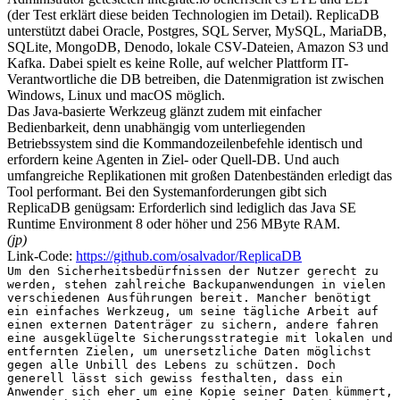
(der Test erklärt diese beiden Technologien im Detail). ReplicaDB
unterstützt dabei Oracle, Postgres, SQL Server, MySQL, MariaDB,
SQLite, MongoDB, Denodo, lokale CSV-Dateien, Amazon S3 und
Kafka. Dabei spielt es keine Rolle, auf welcher Plattform IT-
Verantwortliche die DB betreiben, die Datenmigration ist zwischen
Windows, Linux und macOS möglich.
Das Java-basierte Werkzeug glänzt zudem mit einfacher
Bedienbarkeit, denn unabhängig vom unterliegenden
Betriebssystem sind die Kommandozeilenbefehle identisch und
erfordern keine Agenten in Ziel- oder Quell-DB. Und auch
umfangreiche Replikationen mit großen Datenbeständen erledigt das
Tool performant. Bei den Systemanforderungen gibt sich
ReplicaDB genügsam: Erforderlich sind lediglich das Java SE
Runtime Environment 8 oder höher und 256 MByte RAM.
(jp)
Link-Code:
https://github.com/osalvador/ReplicaDB
Um den Sicherheitsbedürfnissen der Nutzer gerecht zu
werden, stehen zahlreiche Backupanwendungen in vielen
verschiedenen Ausführungen bereit. Mancher benötigt
ein einfaches Werkzeug, um seine tägliche Arbeit auf
einen externen Datenträger zu sichern, andere fahren
eine ausgeklügelte Sicherungsstrategie mit lokalen und
entfernten Zielen, um unersetzliche Daten möglichst
gegen alle Unbill des Lebens zu schützen. Doch
generell lässt sich gewiss festhalten, dass ein
Anwender sich eher um eine Kopie seiner Daten kümmert,