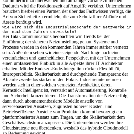
kontinuierlich zu überwachen und auffällige Vorfälle zu melden.
Dadurch wird die Reaktionszeit auf Angriffe verkürzt. Unternehmen
brauchen hierbei einen Partner, der über das Fachwissen verfügt, die
Art von Sicherheit zu ermitteln, die zum Schutz ihrer Abläufe und
Assets benötigt wird.
Wie wird sich die Industrielandschaft der Netzwerke in
den nächsten Jahren entwickeln?
Bei Tata Communications beobachten wir Trends bei der
Einführung der sicheren Netzumstellung genau. Systeme und
Prozesse werden in den kommenden Jahren immer stärker vernetzt
sein. Außerdem sehen wir eine steigende Nachfrage nach einer
vereinfachten und ganzheitlichen Perspektive, mit der Unternehmen
einen umfassenden Einblick in alle Aspekte ihrer IT-Architektur
erhalten. Mit der Ende-zu-Ende-Integration rücken Flexibilität,
Interoperabilität, Skalierbarkeit und durchgehende Transparenz der
Abläufe zweifellos stärker in den Fokus. Industrieunternehmen
werden sich in einer solchen vernetzten Architektur, deren
Kernstück Intelligenz ist, verstärkt auf Automatisierung, Kontrolle
und Sicherheit konzentrieren. Die Transformation der Netze erfolgt
dann durch abonnementbasierte Modelle anstelle von
servicebasierten Ansätzen, zugunsten höherer Kosten- und
Betriebseffizienz. Anstelle von Produkten kommt bevorzugt ein
plattformbasierter Ansatz zum Tragen, um die Skalierbarkeit dem
Geschäftswachstum anzupassen. Die Unternehmen werden ihre
Cloudstrategie neu überdenken, weshalb das hybride Cloudmodell
an Bedeutung gewinnt.