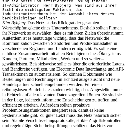
für sie beste und effizienteste Lösung finden?
IT-Administrator: Herr Bybjerg, was sind aus Ihrer
Sicht die wichtigsten Faktoren, die
Industrieunternehmen bei der Auswahl ihres Netzes
berücksichtigen sollten?
Kim Bybjerg
: Das Netz ist das Rückgrat der gesamten
Wertschöpfungskette eines Unternehmens. Deshalb sollten Firmen
ihr Netzwerk so auswählen, dass es mit ihren Zielen übereinstimmt.
Außerdem ist es heutzutage wichtig, dass das Netzwerk die
Kommunikation zwischen Standorten und Produktionsstätten in
verschiedenen Regionen und Ländern ermöglicht. Es sollte eine
nahtlose Zusammenarbeit mit allen Beteiligten seines Ökosystems –
Kunden, Partnern, Mitarbeitern, Werken und so weiter –
gewährleisten. Beispielsweise sollte es über die erforderliche Latenz
und Bandbreite verfügen, um Electronic Data Interchange und API-
Transaktionen zu automatisieren. So können Dokumente wie
Bestellungen und Rechnungen in Echtzeit ausgetauscht und neue
Handelspartner schnell eingebunden werden. Für einen
reibungslosen Betrieb ist es zudem wichtig, dass Angestellte immer
in Echtzeit auf alle relevanten Daten zugreifen können. So sind sie
in der Lage, jederzeit informierte Entscheidungen zu treffen und
effizient zu arbeiten. Außerdem sollten proaktive
Problemlösungsfunktionen integriert sein, damit es keine
Systemausfälle gibt. Zu guter Letzt muss das Netz natürlich sicher
sein. Stabile Verschlüsselungsprotokolle, strikte Zugriffskontrollen
und regelmäßige Sicherheitsprüfungen schützen das Netz vor