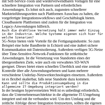
mit Self-Service-Tools und wiederverwendbaren Vorlagen für eine
schnellere Integration von Partnern und erforderlichen
Anwendungen. Es lohnt sich auch, zugunsten schnellerer
Markteinführungszeiten nach Plattformen Ausschau zu halten, die
vorgefertigte Integrationsworkflows und Geschäftslogik bieten.
Cloudbasierte Plattformen sind zudem für die Integration von
Legacy-Anwendungen hilfreich.
Auch die drahtlose Vernetzung hält immer mehr Einzug
in der Industrie. Welche Systeme eigenen sich hier für
welche Szenarien?
5G-Netze bieten viele Vorteile für die Fertigungsindustrie. So zum
Beispiel eine hohe Bandbreite in Echtzeit und eine äußert sichere
Kommunikation mit Datenisolierung. Außerdem verfügen 5G-Netze
über Time-Sensitive-Network-Funktionen für zeitkritische
Anwendungen. Ist die Vernetzung von Standorten eines der
übergeordneten Ziele, wäre auch ein verwaltetes SD-WAN
geeignet. Dieses bietet einen schnellen Überblick und eine zentrale
Kontrolle über alle Anwendungsebenen und kann mehrere
verschiedene Underlay-Netzwerktechnologien einsetzen. Außerdem
ist es flexibel skalierbar, falls neue Standorte dazu kommen.
Kann und sollte die Produktionsumgebung in die
allgemeine IT-Umgebung integriert werden?
In der heutigen hypervernetzten Welt ist es unbedingt erforderlich,
dass die Unternehmensarchitektur in die allgemeine IT-Umgebung
integriert und mit ihr verbunden wird. Um den Umfang und die
zeitliche Abfolge dieser Integration festzusetzen, sollten die eigenen