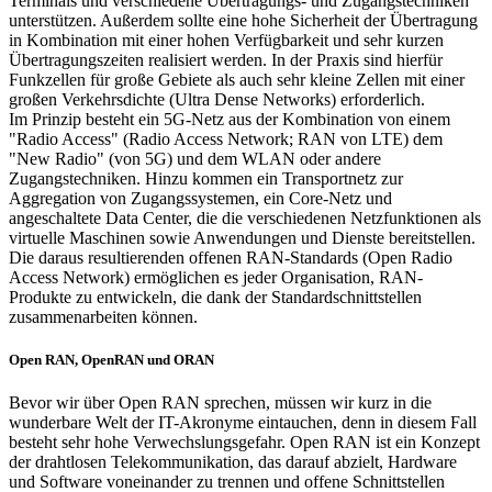
Terminals und verschiedene Übertragungs- und Zugangstechniken
unterstützen. Außerdem sollte eine hohe Sicherheit der Übertragung
in Kombination mit einer hohen Verfügbarkeit und sehr kurzen
Übertragungszeiten realisiert werden. In der Praxis sind hierfür
Funkzellen für große Gebiete als auch sehr kleine Zellen mit einer
großen Verkehrsdichte (Ultra Dense Networks) erforderlich.
Im Prinzip besteht ein 5G-Netz aus der Kombination von einem
"Radio Access" (Radio Access Network; RAN von LTE) dem
"New Radio" (von 5G) und dem WLAN oder andere
Zugangstechniken. Hinzu kommen ein Transportnetz zur
Aggregation von Zugangssystemen, ein Core-Netz und
angeschaltete Data Center, die die verschiedenen Netzfunktionen als
virtuelle Maschinen sowie Anwendungen und Dienste bereitstellen.
Die daraus resultierenden offenen RAN-Standards (Open Radio
Access Network) ermöglichen es jeder Organisation, RAN-
Produkte zu entwickeln, die dank der Standardschnittstellen
zusammenarbeiten können.
Open RAN, OpenRAN und ORAN
Bevor wir über Open RAN sprechen, müssen wir kurz in die
wunderbare Welt der IT-Akronyme eintauchen, denn in diesem Fall
besteht sehr hohe Verwechslungsgefahr. Open RAN ist ein Konzept
der drahtlosen Telekommunikation, das darauf abzielt, Hardware
und Software voneinander zu trennen und offene Schnittstellen