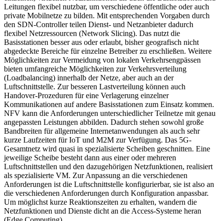
Leitungen flexibel nutzbar, um verschiedene öffentliche oder auch
private Mobilnetze zu bilden. Mit entsprechenden Vorgaben durch
den SDN-Controller teilen Dienst- und Netzanbieter dadurch
flexibel Netzressourcen (Network Slicing). Das nutzt die
Basisstationen besser aus oder erlaubt, bisher geografisch nicht
abgedeckte Bereiche für einzelne Betreiber zu erschließen. Weitere
Möglichkeiten zur Vermeidung von lokalen Verkehrsengpässen
bieten umfangreiche Möglichkeiten zur Verkehrsverteilung
(Loadbalancing) innerhalb der Netze, aber auch an der
Luftschnittstelle. Zur besseren Lastverteilung können auch
Handover-Prozeduren für eine Verlagerung einzelner
Kommunikationen auf andere Basisstationen zum Einsatz kommen.
NFV kann die Anforderungen unterschiedlicher Teilnetze mit genau
angepassten Leistungen abbilden. Dadurch stehen sowohl große
Bandbreiten für allgemeine Internetanwendungen als auch sehr
kurze Laufzeiten für IoT und M2M zur Verfügung. Das 5G-
Gesamtnetz wird quasi in spezialisierte Scheiben geschnitten. Eine
jeweilige Scheibe besteht dann aus einer oder mehreren
Luftschnittstellen und den dazugehörigen Netzfunktionen, realisiert
als spezialisierte VM. Zur Anpassung an die verschiedenen
Anforderungen ist die Luftschnittstelle konfigurierbar, sie ist also an
die verschiedenen Anforderungen durch Konfiguration anpassbar.
Um möglichst kurze Reaktionszeiten zu erhalten, wandern die
Netzfunktionen und Dienste dicht an die Access-Systeme heran
(Edge Computing).