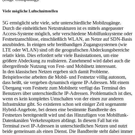
Viele mögliche Luftschnittstellen
5G ermöglicht sehr viele, sehr unterschiedliche Mobilzugänge.
Durch die einheitlichen Netzstrukturen ist es mittels angepasster
Access-Systeme möglich, sehr verschiedene Mobilfunksysteme oder
Festnetzanschlüsse, einschließlich WLAN, an Netze auf SDN-Basis
anzubinden. In einigen sehr breitbandigen Zugangssystemen (wie
LTE oder WLAN) sind oft die geografischen Abdeckungsbereiche
relativ klein. Dies erfordert sehr viele Basisstationen, um eine
größere Abdeckung zu realisieren. Zunehmend wird dabei auch die
übergreifende Nutzung von Fest- und Mobilnetz interessant.
In den klassischen Netzen ergeben sich damit Probleme.
Beispielsweise arbeiten die Mobil- und Festnetze völlig autonom,
dass heißt, sie vergeben dynamisch eigene IP-Adressen. Mit einem
Übergang vom Festnetz zum Mobilnetz verfügt das Terminal des
Benutzers über unterschiedliche IP-Adressen. Problematisch ist dies,
wenn es kein komplettes Umschalten von der einen zur anderen
Infrastruktur gibt. So existieren schon seit einiger Zeit sogenannte
Hybrid-Angebote, bei denen eine bestimmte Bandbreite des
Festnetzes bereitgestellt wird und das Hinzufügen von Mobilfunk-
Datenkanälen Verkehrsspitzen abfängt. In diesem Fall hat ein
Terminal zwei IP-Adressen in unterschiedlichen Netzen und nutzt
beide gemeinsam als einen Dienst. Die Bandbreite steht dabei immer