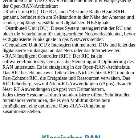
verbunden sind. Die O-RAN Alliance definiert drei Hauptsysteme
der Open-RAN-Architektur:
- Radio Unit (RU): Die RU, auch "Re-mote Radio Head-RRH"
genannt, befindet sich am Zellstandort in der Nähe der Antenne und
sendet, empfängt, verstärkt und digitalisiert HF-Signale.
- Distributed Unit (DU): Dieses System interagiert mit der RU und
bietet die Verarbeitung für untergeordnete Netzwerkschichten, bevor
es digitalisierte Funksignale in das Netzwerk sendet.
- Centralized Unit (CU): Interagiert mit mehreren DUs und leitet das
digitalisierte Funksignal an das Netz oder das Internet weiter.
- RAN Intelligent Controller (RIC): Der RIC ist ein
softwaredefiniertes System, das die Steuerung und Optimierung des
RAN unterstützt. Es ist einzigartig in der Open-RAN-Architektur.
Das RIC besteht aus zwei Teilen: dem Nicht-Echtzeit-RIC und dem
Fast-Echtzeit-RIC, die Ereignisse und Ressourcen verwalten. Das
RIC beherbergt sowohl Nicht-RT-Anwendungen (rApps) als auch
Near-RT-Anwendungen (xApps) von Drittanbietern.
Jedes dieser Systeme ist durch standardisierte offene Schnittstellen
miteinander verbunden, die es den Mobilfunkbetreibern
ermöglichen, eine optimierte Open-RAN-Umgebung
zusammenzustellen.