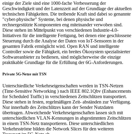
einige der Ziele sind eine 1000-fache Verbesserung der
Geschwindigkeit und der Latenzzeit auf der Grundlage der aktuellen
technischen Fähigkeiten. Die treibende Kraft sind dabei so genannte
"cyber-physische" Systeme, bei denen physische und
rechnergestützte Komponenten eng miteinander verwoben sind.
Diese stehen im Mittelpunkt von verschiedenen Industrie-4.0-
Initiativen für die intelligente Fertigung, bei denen eine geschlossene
Steuerung durch die Analyse der Daten von IoT-Sensoren in der
gesamten Fabrik ermöglicht wird. Open RAN und intelligente
Controller sowie die Fähigkeit, ein breites Ökosystem spezialisierter
Softwareanbieter zu bedienen, sind möglicherweise die einzige
praktikable Grundlage für die Erfüllung der 6G-Anforderungen.
Private 5G-Netze mit TSN
Unterschiedliche Verkehrseigenschaften werden in TSN-Netzen
(Time-Sensitive Networking ) nach IEEE 802.1Qbv (Enhancements
for Scheduled Traffic) in verschiedenen Zeitschlitzen transportiert.
Diese stehen in festen, regelmäßigen Zeit- abständen zur Verfügung.
Nur innerhalb des Zeitschlitzes kann der Sender Nutzdaten
übertragen. Abweichende Verkehrseigenschaften lassen sich mit
unterschiedlichen VLAN-Kennungen in abgestimmten Zeitschlitzen
in einem TSN-Netz transportieren. Diese unterschiedlichen
Verkehrsströme bilden die Network Slices für den weiteren