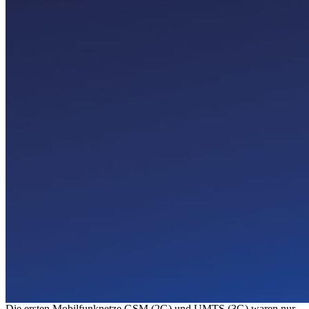
Die ersten Mobilfunknetze GSM (2G) und UMTS (3G) waren nur