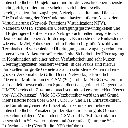
unterschiedlichen Umgebungen und für die verschiedenen Dienste
nicht gleich, sondern unterscheiden sich in den jeweils
bereitgestellten Funkzugängen, Netzeigenschaften und Diensten.
Die Realisierung der Netzfunktionen basiert auf dem Ansatz der
Virtualisierung (Network Functions Virtualization; NFV).
Nachdem UMTS schnellere Übertragungsgeschwindigkeiten und
LTE geringere Laufzeiten ins Netz gebracht hatten, reagierte 5G
flexibel auf die neuen Anforderungen. Es musste neue Endsysteme
wie etwa M2M, Fahrzeuge und IoT, eine sehr große Anzahl von
Terminals und verschiedene Übertragungs- und Zugangstechniken
unterstützen. Außerdem sollte eine hohe Sicherheit der Übertragung
in Kombination mit einer hohen Verfügbarkeit und sehr kurzen
Übertragungszeiten realisiert werden. In der Praxis sind hierfür
Funkzellen für große Gebiete als auch sehr kleine Zellen mit einer
großen Verkehrsdichte (Ultra Dense Networks) erforderlich.
Die ersten Mobilfunknetze GSM (2G) und UMTS (3G) waren nur
auf den leitungsvermittelten Sprachdienst ausgerichtet. Dagegen sah
UMTS bereits ein Zusammenwachsen mit paketvermittelden Netzen
vor (All-IP-Ansatz). Viele 5G-Netzbetreiber verfügen auf Grund
ihrer Historie noch über GSM-, UMTS- und LTE-Infrastrukturen.
Die Einführung einer 5G-Infrastruktur kann daher mehreren
unterschiedlichen Ansätzen (in der Standardisierung als Optionen
bezeichnet) folgen. Vorhandene GSM- und LTE-Infrastrukturen
lassen sich in 5G weiter nutzen und (vereinfacht) nur eine 5G-
Luftschnittstelle (New Radio; NR) einführen.