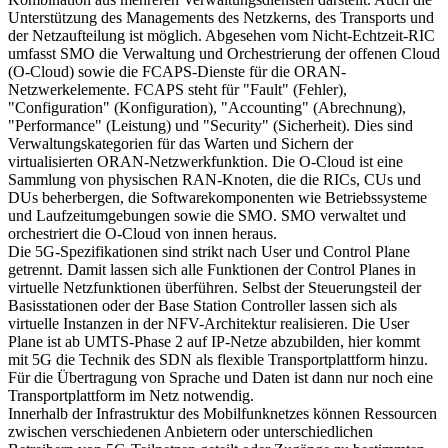
Unterstützung des Managements des Netzkerns, des Transports und
der Netzaufteilung ist möglich. Abgesehen vom Nicht-Echtzeit-RIC
umfasst SMO die Verwaltung und Orchestrierung der offenen Cloud
(O-Cloud) sowie die FCAPS-Dienste für die ORAN-
Netzwerkelemente. FCAPS steht für "Fault" (Fehler),
"Configuration" (Konfiguration), "Accounting" (Abrechnung),
"Performance" (Leistung) und "Security" (Sicherheit). Dies sind
Verwaltungskategorien für das Warten und Sichern der
virtualisierten ORAN-Netzwerkfunktion. Die O-Cloud ist eine
Sammlung von physischen RAN-Knoten, die die RICs, CUs und
DUs beherbergen, die Softwarekomponenten wie Betriebssysteme
und Laufzeitumgebungen sowie die SMO. SMO verwaltet und
orchestriert die O-Cloud von innen heraus.
Die 5G-Spezifikationen sind strikt nach User und Control Plane
getrennt. Damit lassen sich alle Funktionen der Control Planes in
virtuelle Netzfunktionen überführen. Selbst der Steuerungsteil der
Basisstationen oder der Base Station Controller lassen sich als
virtuelle Instanzen in der NFV-Architektur realisieren. Die User
Plane ist ab UMTS-Phase 2 auf IP-Netze abzubilden, hier kommt
mit 5G die Technik des SDN als flexible Transportplattform hinzu.
Für die Übertragung von Sprache und Daten ist dann nur noch eine
Transportplattform im Netz notwendig.
Innerhalb der Infrastruktur des Mobilfunknetzes können Ressourcen
zwischen verschiedenen Anbietern oder unterschiedlichen