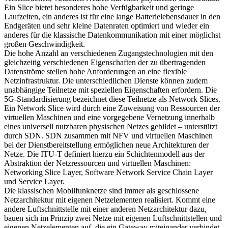
Ein Slice bietet besonderes hohe Verfügbarkeit und geringe
Laufzeiten, ein anderes ist für eine lange Batterielebensdauer in den
Endgeräten und sehr kleine Datenraten optimiert und wieder ein
anderes für die klassische Datenkommunikation mit einer möglichst
großen Geschwindigkeit.
Die hohe Anzahl an verschiedenen Zugangstechnologien mit den
gleichzeitig verschiedenen Eigenschaften der zu übertragenden
Datenströme stellen hohe Anforderungen an eine flexible
Netzinfrastruktur. Die unterschiedlichen Dienste können zudem
unabhängige Teilnetze mit speziellen Eigenschaften erfordern. Die
5G-Standardisierung bezeichnet diese Teilnetze als Network Slices.
Ein Network Slice wird durch eine Zuweisung von Ressourcen der
virtuellen Maschinen und eine vorgegebene Vernetzung innerhalb
eines universell nutzbaren physischen Netzes gebildet – unterstützt
durch SDN. SDN zusammen mit NFV und virtuellen Maschinen
bei der Dienstbereitstellung ermöglichen neue Architekturen der
Netze. Die ITU-T definiert hierzu ein Schichtenmodell aus der
Abstraktion der Netzressourcen und virtuellen Maschinen:
Networking Slice Layer, Software Network Service Chain Layer
und Service Layer.
Die klassischen Mobilfunknetze sind immer als geschlossene
Netzarchitektur mit eigenen Netzelementen realisiert. Kommt eine
andere Luftschnittstelle mit einer anderen Netzarchitektur dazu,
bauen sich im Prinzip zwei Netze mit eigenen Luftschnittstellen und
eigenen Netzelementen auf, die ein Gateway miteinander verbindet.