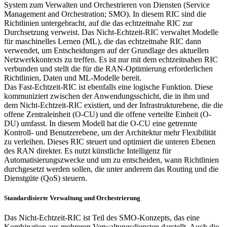
System zum Verwalten und Orchestrieren von Diensten (Service
Management and Orchestration; SMO). In diesem RIC sind die
Richtlinien untergebracht, auf die das echtzeitnahe RIC zur
Durchsetzung verweist. Das Nicht-Echtzeit-RIC verwaltet Modelle
für maschinelles Lernen (ML), die das echtzeitnahe RIC dann
verwendet, um Entscheidungen auf der Grundlage des aktuellen
Netzwerkkontexts zu treffen. Es ist nur mit dem echtzeitnahen RIC
verbunden und stellt die für die RAN-Optimierung erforderlichen
Richtlinien, Daten und ML-Modelle bereit.
Das Fast-Echtzeit-RIC ist ebenfalls eine logische Funktion. Diese
kommuniziert zwischen der Anwendungsschicht, die in ihm und
dem Nicht-Echtzeit-RIC existiert, und der Infrastrukturebene, die die
offene Zentraleinheit (O-CU) und die offene verteilte Einheit (O-
DU) umfasst. In diesem Modell hat die O-CU eine getrennte
Kontroll- und Benutzerebene, um der Architektur mehr Flexibilität
zu verleihen. Dieses RIC steuert und optimiert die unteren Ebenen
des RAN direkter. Es nutzt künstliche Intelligenz für
Automatisierungszwecke und um zu entscheiden, wann Richtlinien
durchgesetzt werden sollen, die unter anderem das Routing und die
Dienstgüte (QoS) steuern.
Standardisierte Verwaltung und Orchestrierung
Das Nicht-Echtzeit-RIC ist Teil des SMO-Konzepts, das eine
Kombination aus mehreren Verwaltungsdiensten darstellt. Auch die