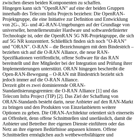
zwischen diesen beiden Komponenten zu schaffen.
Hingegen kann sich "OpenRAN" auf eine der beiden Gruppen
innerhalb des Telecom Infra Projects beziehen: Die OpenRAN-
Projektgruppe, die eine Initiative zur Definition und Entwicklung
von 2G-, 3G- und 4G-RAN-Umgebungen auf der Grundlage von
universeller, herstellerneutraler Hardware und softwaredefinierter
Technologie ist, oder die OpenRAN 5G NR-Projektgruppe, die sich
auf 5G NR konzentriert. Schließlich finden sich noch "O-RAN"
und "ORAN". O-RAN – die Bezeichnungen mit dem Bindestrich –
beziehen sich auf die O-RAN Alliance, die neue RAN-
Spezifikationen veröffentlicht, offene Software für das RAN
bereitstellt und ihre Mitglieder bei der Integration und Prüfung ihrer
Implementierungen unterstützt. ORAN hingegen beschreibt die
Open-RAN-Bewegung – O-RAN mit Bindestrich bezieht sich
jedoch immer auf die O-RAN Alliance.
Derzeit gibt es zwei dominierende ORAN-
Standardisierungsgremien: die O-RAN Alliance [1] und das
Telecom Infra Project (TIP) [2]. Das Ziel der Schaffung von
ORAN-Standards besteht darin, neue Anbieter auf den RAN-Markt
zu bringen und den Produkten von Einzelanbietern weitere
Optionen zu geben. Die ORAN-Architektur orientiert sich einerseits
an Offenheit, denn offene Schnittstellen sind unerlässlich, damit die
Anbieter und Betreiber ihre eigenen Dienste einführen oder das
Netz an ihre eigenen Bedürfnisse anpassen können. Offene
Schnittstellen ermöglichen auch wettbewerbsfähigere und