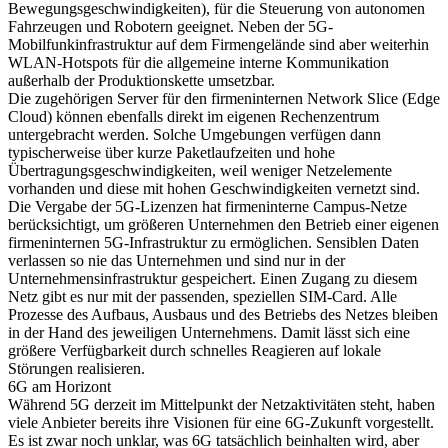
Bewegungsgeschwindigkeiten), für die Steuerung von autonomen
Fahrzeugen und Robotern geeignet. Neben der 5G-
Mobilfunkinfrastruktur auf dem Firmengelände sind aber weiterhin
WLAN-Hotspots für die allgemeine interne Kommunikation
außerhalb der Produktionskette umsetzbar.
Die zugehörigen Server für den firmeninternen Network Slice (Edge
Cloud) können ebenfalls direkt im eigenen Rechenzentrum
untergebracht werden. Solche Umgebungen verfügen dann
typischerweise über kurze Paketlaufzeiten und hohe
Übertragungsgeschwindigkeiten, weil weniger Netzelemente
vorhanden und diese mit hohen Geschwindigkeiten vernetzt sind.
Die Vergabe der 5G-Lizenzen hat firmeninterne Campus-Netze
berücksichtigt, um größeren Unternehmen den Betrieb einer eigenen
firmeninternen 5G-Infrastruktur zu ermöglichen. Sensiblen Daten
verlassen so nie das Unternehmen und sind nur in der
Unternehmensinfrastruktur gespeichert. Einen Zugang zu diesem
Netz gibt es nur mit der passenden, speziellen SIM-Card. Alle
Prozesse des Aufbaus, Ausbaus und des Betriebs des Netzes bleiben
in der Hand des jeweiligen Unternehmens. Damit lässt sich eine
größere Verfügbarkeit durch schnelles Reagieren auf lokale
Störungen realisieren.
6G am Horizont
Während 5G derzeit im Mittelpunkt der Netzaktivitäten steht, haben
viele Anbieter bereits ihre Visionen für eine 6G-Zukunft vorgestellt.
Es ist zwar noch unklar, was 6G tatsächlich beinhalten wird, aber