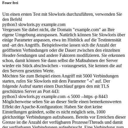
Feuer frei
Um einen ersten Test mit Slowloris durchzuführen, verwenden Sie
den Befehl
python3 slowloris.py example.com
Vergessen Sie dabei nicht, die Domain "example.com" an Ihre
eigene Umgebung anzupassen. Natürlich können Sie Slowloris über
einige Parameter anpassen, etwa im Hinblick auf die Testintensität
und -art des Angriffs. Beispielsweise lassen sich die Anzahl der
geöffneten Verbindungen oder die Dauer zwischen den einzelnen
Header-Sendungen und andere Faktoren modifizieren. Sie erkennen
schon, damit können Sie dann selbst die Maßnahmen der Server
wieder ein Stück abschwächen - vorausgesetzt, Sie kennen die auf
den Servern gesetzten Werte.
Möchten Sie zum Beispiel einen Angriff mit 5000 Verbindungen
starten, rufen Sie Slowloris mit dem Parameter "-s" auf. Der
folgende Aufruf startet einen Durchlauf gegen den mit TLS
geschützten Server an Port 443:
python3 slowloris.py example.com -s 5000 --https -p 8443
Möglicherweise sehen Sie an dieser Stelle einen bemerkenswerten
Effekt der Apache-Konfiguration: Haben Sie dort keine
Einstellungen geändert, sollte es nicht möglich sein, 1000
gleichzeitige Verbindungen aufzubauen. Bereits vor Erreichen dieser
Grenze ist die Anzahl der verfügbaren Prozesse/Threads und damit
der verfügbaren Verbindungen aufgebraucht. Eine Verbindung zum