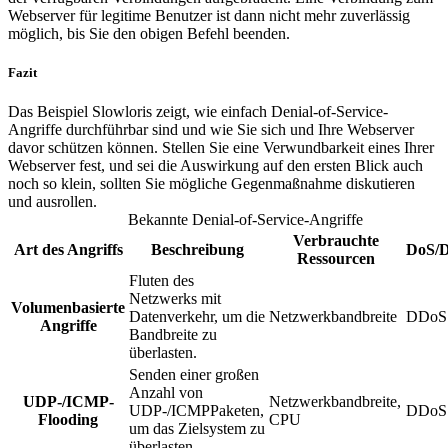
Webserver für legitime Benutzer ist dann nicht mehr zuverlässig
möglich, bis Sie den obigen Befehl beenden.
Fazit
Das Beispiel Slowloris zeigt, wie einfach Denial-of-Service-
Angriffe durchführbar sind und wie Sie sich und Ihre Webserver
davor schützen können. Stellen Sie eine Verwundbarkeit eines Ihrer
Webserver fest, und sei die Auswirkung auf den ersten Blick auch
noch so klein, sollten Sie mögliche Gegenmaßnahme diskutieren
und ausrollen.
Bekannte Denial-of-Service-Angriffe
Verbrauchte
Art des Angriffs
Beschreibung
DoS/
Ressourcen
Fluten des
Netzwerks mit
Volumenbasierte
Datenverkehr, um die
Netzwerkbandbreite
DDoS
Angriffe
Bandbreite zu
überlasten.
Senden einer großen
Anzahl von
UDP-/ICMP-
Netzwerkbandbreite,
UDP-/ICMPPaketen,
DDoS
Flooding
CPU
um das Zielsystem zu
überlasten.