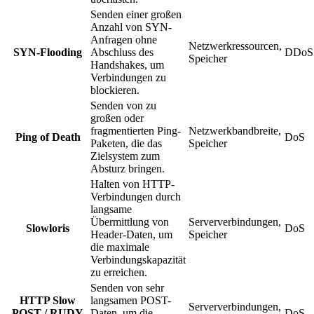
Senden einer großen
Anzahl von SYN-
Anfragen ohne
Netzwerkressourcen,
SYN-Flooding
Abschluss des
DDoS
Speicher
Handshakes, um
Verbindungen zu
blockieren.
Senden von zu
großen oder
fragmentierten Ping-
Netzwerkbandbreite,
Ping of Death
DoS
Paketen, die das
Speicher
Zielsystem zum
Absturz bringen.
Halten von HTTP-
Verbindungen durch
langsame
Übermittlung von
Serververbindungen,
Slowloris
DoS
Header-Daten, um
Speicher
die maximale
Verbindungskapazität
zu erreichen.
Senden von sehr
HTTP Slow
langsamen POST-
Serververbindungen,
POST / RUDY
Daten, um die
DoS