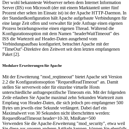
Der wohl bekannteste Webserver neben dem Internet Information
Server (IIS) von Microsoft (der mit einem Marktanteil unter fünf
Prozent eher selten im Einsatz ist) ist der Apache HTTP-Daemon. In
der Standardkonfiguration hält Apache aufgebaute Verbindungen für
eine lange Zeit offen und verwaltet für jede Anfrage einen eigenen
Prozess beziehungsweise einen eigenen Thread. Während die
Konfigurationsoption mit dem Namen "headerWaitTimeout" des
ISS die Wartezeit auf Header-Daten ausgehend vom
Verbindungsaufbau konfiguriert, betrachtet Apache mit der
"TimeOut"-Direktive den Zeitwert seit dem letzten empfangenen
Paket [2].
Modulare Erweiterungen für Apache
Mit der Erweiterung "mod_reqtimeout" bietet Apache seit Version
2.2 die Konfigurationsoption "RequestReadTimeout" an. Damit
stellen Sie serverweit oder für einzelne virtuelle Hosts
unterschiedliche anfragespezifische Timeouts ein. Mit der folgenden
Zeile erlauben Sie Apache maximal zehn Sekunden Wartezeit zum
Empfang von Header-Daten, die sich jedoch pro empfangener 500
Bytes um jeweils eine Sekunde verlängert. Dabei darf ein
Maximalwert von 30 Sekunden nicht überschritten werden:
RequestReadTimeout header=10-30, MinRate=500
Verwenden Sie die Apache-Erweiterung "mod_security", etwa weil
Sie diese aus unseren anderen Artikeln kennen, können Sie ebenfalls