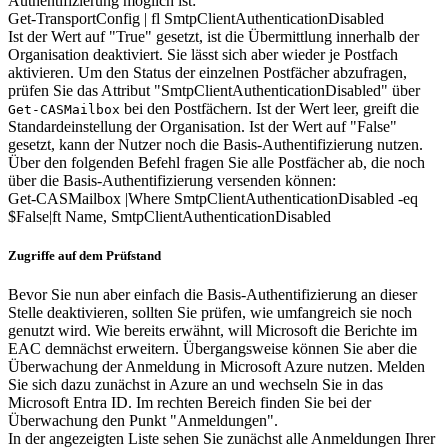
Authentifizierung möglich ist:
Get-TransportConfig | fl SmtpClientAuthenticationDisabled
Ist der Wert auf "True" gesetzt, ist die Übermittlung innerhalb der
Organisation deaktiviert. Sie lässt sich aber wieder je Postfach
aktivieren. Um den Status der einzelnen Postfächer abzufragen,
prüfen Sie das Attribut "SmtpClientAuthenticationDisabled" über
bei den Postfächern. Ist der Wert leer, greift die
Get-CASMailbox
Standardeinstellung der Organisation. Ist der Wert auf "False"
gesetzt, kann der Nutzer noch die Basis-Authentifizierung nutzen.
Über den folgenden Befehl fragen Sie alle Postfächer ab, die noch
über die Basis-Authentifizierung versenden können:
Get-CASMailbox |Where SmtpClientAuthenticationDisabled -eq
$False|ft Name, SmtpClientAuthenticationDisabled
Zugriffe auf dem Prüfstand
Bevor Sie nun aber einfach die Basis-Authentifizierung an dieser
Stelle deaktivieren, sollten Sie prüfen, wie umfangreich sie noch
genutzt wird. Wie bereits erwähnt, will Microsoft die Berichte im
EAC demnächst erweitern. Übergangsweise können Sie aber die
Überwachung der Anmeldung in Microsoft Azure nutzen. Melden
Sie sich dazu zunächst in Azure an und wechseln Sie in das
Microsoft Entra ID. Im rechten Bereich finden Sie bei der
Überwachung den Punkt "Anmeldungen".
In der angezeigten Liste sehen Sie zunächst alle Anmeldungen Ihrer