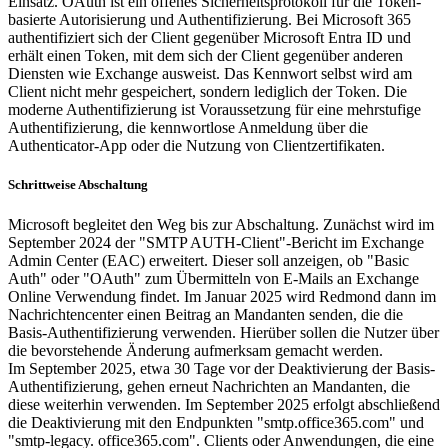
Einsatz. OAuth ist ein offenes Sicherheitsprotokoll für die Token-
basierte Autorisierung und Authentifizierung. Bei Microsoft 365
authentifiziert sich der Client gegenüber Microsoft Entra ID und
erhält einen Token, mit dem sich der Client gegenüber anderen
Diensten wie Exchange ausweist. Das Kennwort selbst wird am
Client nicht mehr gespeichert, sondern lediglich der Token. Die
moderne Authentifizierung ist Voraussetzung für eine mehrstufige
Authentifizierung, die kennwortlose Anmeldung über die
Authenticator-App oder die Nutzung von Clientzertifikaten.
Schrittweise Abschaltung
Microsoft begleitet den Weg bis zur Abschaltung. Zunächst wird im
September 2024 der "SMTP AUTH-Client"-Bericht im Exchange
Admin Center (EAC) erweitert. Dieser soll anzeigen, ob "Basic
Auth" oder "OAuth" zum Übermitteln von E-Mails an Exchange
Online Verwendung findet. Im Januar 2025 wird Redmond dann im
Nachrichtencenter einen Beitrag an Mandanten senden, die die
Basis-Authentifizierung verwenden. Hierüber sollen die Nutzer über
die bevorstehende Änderung aufmerksam gemacht werden.
Im September 2025, etwa 30 Tage vor der Deaktivierung der Basis-
Authentifizierung, gehen erneut Nachrichten an Mandanten, die
diese weiterhin verwenden. Im September 2025 erfolgt abschließend
die Deaktivierung mit den Endpunkten "smtp.office365.com" und
"smtp-legacy. office365.com". Clients oder Anwendungen, die eine