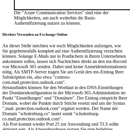
Die "Azure Communication Services" sind eine der
Möglichkeiten, um auch weiterhin die Basis-
Authentifizierung nutzen zu können.
Direktes Versenden an Exchange Online
An dieser Stelle möchten wir noch Möglichkeiten aufzeigen, wie
Sie gegebenenfalls komplett auf eine Authentifizierung verzichten
können. Solange E-Mails nur in Postfächern in Ihrem Unternehmen
ankommen sollen, lassen sich Nachrichten direkt an den mx-Record
von Microsoft 365 senden. Dabei sind keine Anmeldeinformationen
nötig. Als SMTP-Server tragen Sie am Gerät den mx-Eintrag Ihrer
Subskription ein, also etwa "contoso-
com.mail.protection.outlook.com".
Herausfinden können Sie den Wortlaut in den DNS-Einstellungen
der Domänenkonfiguration in der Microsoft-365-Administration im
Punkt "Einstellungen" und "Domänen". Der Eintrag entspricht Ihrer
Domain, wobei die Punkte durch Striche ersetzt und um die Syntax
".mail. protection.outlook.com" ergänzt werden. Der Name der
Domain "schulenburg.co" lautet somit "schulenburg-
co.mail.protection.outlook.com".
Als Port kommt wieder Port 25 zur Anwendung und TLS sollte
aktiviert sein. Als Absenderadresse nutzen Sie eine beliebige