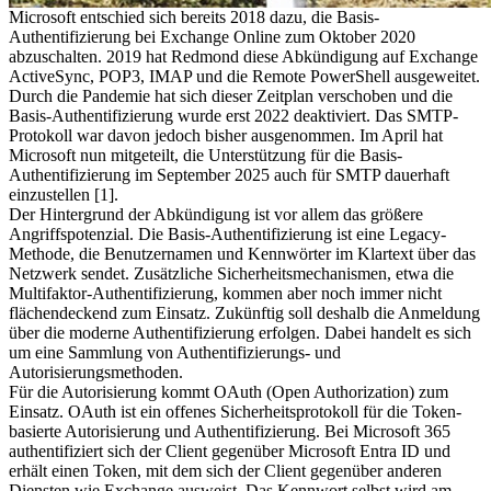
Microsoft entschied sich bereits 2018 dazu, die Basis-
Authentifizierung bei Exchange Online zum Oktober 2020
abzuschalten. 2019 hat Redmond diese Abkündigung auf Exchange
ActiveSync, POP3, IMAP und die Remote PowerShell ausgeweitet.
Durch die Pandemie hat sich dieser Zeitplan verschoben und die
Basis-Authentifizierung wurde erst 2022 deaktiviert. Das SMTP-
Protokoll war davon jedoch bisher ausgenommen. Im April hat
Microsoft nun mitgeteilt, die Unterstützung für die Basis-
Authentifizierung im September 2025 auch für SMTP dauerhaft
einzustellen [1].
Der Hintergrund der Abkündigung ist vor allem das größere
Angriffspotenzial. Die Basis-Authentifizierung ist eine Legacy-
Methode, die Benutzernamen und Kennwörter im Klartext über das
Netzwerk sendet. Zusätzliche Sicherheitsmechanismen, etwa die
Multifaktor-Authentifizierung, kommen aber noch immer nicht
flächendeckend zum Einsatz. Zukünftig soll deshalb die Anmeldung
über die moderne Authentifizierung erfolgen. Dabei handelt es sich
um eine Sammlung von Authentifizierungs- und
Autorisierungsmethoden.
Für die Autorisierung kommt OAuth (Open Authorization) zum
Einsatz. OAuth ist ein offenes Sicherheitsprotokoll für die Token-
basierte Autorisierung und Authentifizierung. Bei Microsoft 365
authentifiziert sich der Client gegenüber Microsoft Entra ID und
erhält einen Token, mit dem sich der Client gegenüber anderen
Diensten wie Exchange ausweist. Das Kennwort selbst wird am