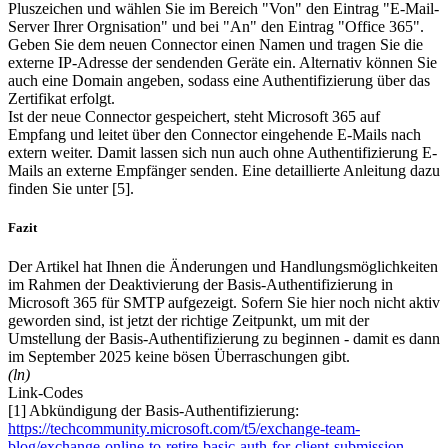
Pluszeichen und wählen Sie im Bereich "Von" den Eintrag "E-Mail-
Server Ihrer Orgnisation" und bei "An" den Eintrag "Office 365".
Geben Sie dem neuen Connector einen Namen und tragen Sie die
externe IP-Adresse der sendenden Geräte ein. Alternativ können Sie
auch eine Domain angeben, sodass eine Authentifizierung über das
Zertifikat erfolgt.
Ist der neue Connector gespeichert, steht Microsoft 365 auf
Empfang und leitet über den Connector eingehende E-Mails nach
extern weiter. Damit lassen sich nun auch ohne Authentifizierung E-
Mails an externe Empfänger senden. Eine detaillierte Anleitung dazu
finden Sie unter [5].
Fazit
Der Artikel hat Ihnen die Änderungen und Handlungsmöglichkeiten
im Rahmen der Deaktivierung der Basis-Authentifizierung in
Microsoft 365 für SMTP aufgezeigt. Sofern Sie hier noch nicht aktiv
geworden sind, ist jetzt der richtige Zeitpunkt, um mit der
Umstellung der Basis-Authentifizierung zu beginnen - damit es dann
im September 2025 keine bösen Überraschungen gibt.
(ln)
Link-Codes
[1] Abkündigung der Basis-Authentifizierung:
https://techcommunity.microsoft.com/t5/exchange-team-
blog/exchange-online-to-retire-basic-auth-for-client-submission-