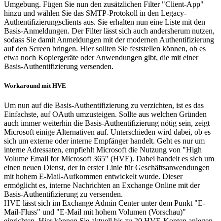
Umgebung. Fügen Sie nun den zusätzlichen Filter "Client-App"
hinzu und wählen Sie das SMTP-Protokoll in den Legacy-
Authentifizierungsclients aus. Sie erhalten nun eine Liste mit den
Basis-Anmeldungen. Der Filter lässt sich auch andersherum nutzen,
sodass Sie damit Anmeldungen mit der modernen Authentifizierung
auf den Screen bringen. Hier sollten Sie feststellen können, ob es
etwa noch Kopiergeräte oder Anwendungen gibt, die mit einer
Basis-Authentifizierung versenden.
Workaround mit HVE
Um nun auf die Basis-Authentifizierung zu verzichten, ist es das
Einfachste, auf OAuth umzusteigen. Sollte aus welchen Gründen
auch immer weiterhin die Basis-Authentifizierung nötig sein, zeigt
Microsoft einige Alternativen auf. Unterschieden wird dabei, ob es
sich um externe oder interne Empfänger handelt. Geht es nur um
interne Adressaten, empfiehlt Microsoft die Nutzung von "High
Volume Email for Microsoft 365" (HVE). Dabei handelt es sich um
einen neuen Dienst, der in erster Linie für Geschäftsanwendungen
mit hohem E-Mail-Aufkommen entwickelt wurde. Dieser
ermöglicht es, interne Nachrichten an Exchange Online mit der
Basis-Authentifizierung zu versenden.
HVE lässt sich im Exchange Admin Center unter dem Punkt "E-
Mail-Fluss" und "E-Mail mit hohem Volumen (Vorschau)"
einrichten. Hier können Sie aktuell bis zu 20 HVE-Konten anlegen,