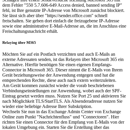
dem Fehler "550 5.7.606-649 Access denied, banned sending IP"
fehl, ist Ihre genutzte IP-Adresse von Microsoft zunächst blockiert.
Sie lässt sich aber über "https://sender.office.com" schnell
freischalten. Sie geben dort einfach die freizugebene IP-Adresse
sowie eine administrative E-Mail-Adresse an, die im Anschluss eine
Freischaltungsnachricht erhält.
Relaying über M365
Möchten Sie auf ein Postfach verzichten und auch E-Mails an
externe Adressaten senden, ist das Relayen über Microsoft 365 ein
Alternative. Hierfür benötigen Sie einen eigenen Empfangs-
Connector in Microsoft 365. Dieser nimmt die E-Mails von Ihrem
Gerät beziehungsweise der Anwendung entgegen und hat die
entsprechenden Rechte, diese auch nach extern weiterzuleiten.
Am Gerät kommen zunächst wieder die vorab beschriebenen
Verbindungseinstellungen zur Anwendung, wobei auch der SPF-
Eintrag gesetzt werden muss. Nutzen Sie Port 25 und aktivieren Sie
nach Möglichkeit TLS/StartTLS. Als Absenderadresse nutzen Sie
wieder eine beliebige Adresse Ihrer Subskription.
Wechseln Sie nun in das Exchange Admin Center von Exchange
Online zum Punkt "Nachrichtenfluss" und "Connectoren". Hier
richten Sie einen Connector für den Empfang von E-Mails von der
lokalen Umgebung ein. Starten Sie die Erstellung über das