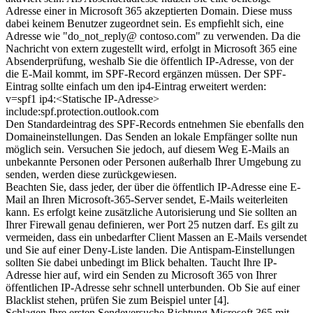
Adresse einer in Microsoft 365 akzeptierten Domain. Diese muss
dabei keinem Benutzer zugeordnet sein. Es empfiehlt sich, eine
Adresse wie "do_not_reply@ contoso.com" zu verwenden. Da die
Nachricht von extern zugestellt wird, erfolgt in Microsoft 365 eine
Absenderprüfung, weshalb Sie die öffentlich IP-Adresse, von der
die E-Mail kommt, im SPF-Record ergänzen müssen. Der SPF-
Eintrag sollte einfach um den ip4-Eintrag erweitert werden:
v=spf1 ip4:<Statische IP-Adresse>
include:spf.protection.outlook.com
Den Standardeintrag des SPF-Records entnehmen Sie ebenfalls den
Domaineinstellungen. Das Senden an lokale Empfänger sollte nun
möglich sein. Versuchen Sie jedoch, auf diesem Weg E-Mails an
unbekannte Personen oder Personen außerhalb Ihrer Umgebung zu
senden, werden diese zurückgewiesen.
Beachten Sie, dass jeder, der über die öffentlich IP-Adresse eine E-
Mail an Ihren Microsoft-365-Server sendet, E-Mails weiterleiten
kann. Es erfolgt keine zusätzliche Autorisierung und Sie sollten an
Ihrer Firewall genau definieren, wer Port 25 nutzen darf. Es gilt zu
vermeiden, dass ein unbedarfter Client Massen an E-Mails versendet
und Sie auf einer Deny-Liste landen. Die Antispam-Einstellungen
sollten Sie dabei unbedingt im Blick behalten. Taucht Ihre IP-
Adresse hier auf, wird ein Senden zu Microsoft 365 von Ihrer
öffentlichen IP-Adresse sehr schnell unterbunden. Ob Sie auf einer
Blacklist stehen, prüfen Sie zum Beispiel unter [4].
Schlagen Ihre ersten Sendeversuche Richtung Microsoft 365 mit