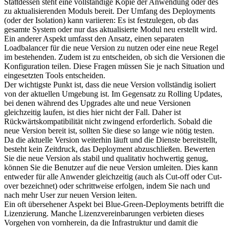
Stattdessen steht eine vollständige Kopie der Anwendung oder des
zu aktualisierenden Moduls bereit. Der Umfang des Deployments
(oder der Isolation) kann variieren: Es ist festzulegen, ob das
gesamte System oder nur das aktualisierte Modul neu erstellt wird.
Ein anderer Aspekt umfasst den Ansatz, einen separaten
Loadbalancer für die neue Version zu nutzen oder eine neue Regel
im bestehenden. Zudem ist zu entscheiden, ob sich die Versionen die
Konfiguration teilen. Diese Fragen müssen Sie je nach Situation und
eingesetzten Tools entscheiden.
Der wichtigste Punkt ist, dass die neue Version vollständig isoliert
von der aktuellen Umgebung ist. Im Gegensatz zu Rolling Updates,
bei denen während des Upgrades alte und neue Versionen
gleichzeitig laufen, ist dies hier nicht der Fall. Daher ist
Rückwärtskompatibilität nicht zwingend erforderlich. Sobald die
neue Version bereit ist, sollten Sie diese so lange wie nötig testen.
Da die aktuelle Version weiterhin läuft und die Dienste bereitstellt,
besteht kein Zeitdruck, das Deployment abzuschließen. Bewerten
Sie die neue Version als stabil und qualitativ hochwertig genug,
können Sie die Benutzer auf die neue Version umleiten. Dies kann
entweder für alle Anwender gleichzeitig (auch als Cut-off oder Cut-
over bezeichnet) oder schrittweise erfolgen, indem Sie nach und
nach mehr User zur neuen Version leiten.
Ein oft übersehener Aspekt bei Blue-Green-Deployments betrifft die
Lizenzierung. Manche Lizenzvereinbarungen verbieten dieses
Vorgehen von vornherein, da die Infrastruktur und damit die