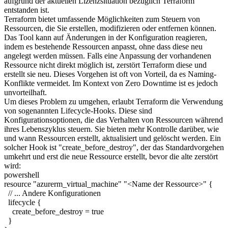
aufgrund der aktuellen Lizenzsituation bezüglich Terraform
entstanden ist.
Terraform bietet umfassende Möglichkeiten zum Steuern von
Ressourcen, die Sie erstellen, modifizieren oder entfernen können.
Das Tool kann auf Änderungen in der Konfiguration reagieren,
indem es bestehende Ressourcen anpasst, ohne dass diese neu
angelegt werden müssen. Falls eine Anpassung der vorhandenen
Ressource nicht direkt möglich ist, zerstört Terraform diese und
erstellt sie neu. Dieses Vorgehen ist oft von Vorteil, da es Naming-
Konflikte vermeidet. Im Kontext von Zero Downtime ist es jedoch
unvorteilhaft.
Um dieses Problem zu umgehen, erlaubt Terraform die Verwendung
von sogenannten Lifecycle-Hooks. Diese sind
Konfigurationsoptionen, die das Verhalten von Ressourcen während
ihres Lebenszyklus steuern. Sie bieten mehr Kontrolle darüber, wie
und wann Ressourcen erstellt, aktualisiert und gelöscht werden. Ein
solcher Hook ist "create_before_destroy", der das Standardvorgehen
umkehrt und erst die neue Ressource erstellt, bevor die alte zerstört
wird:
powershell
resource "azurerm_virtual_machine" "<Name der Ressource>" {
// ... Andere Konfigurationen
lifecycle {
create_before_destroy = true
}