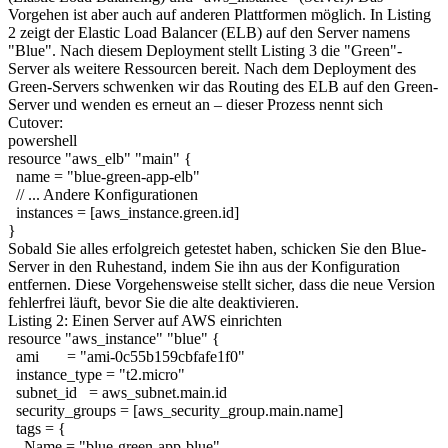
Vorgehen ist aber auch auf anderen Plattformen möglich. In Listing
2 zeigt der Elastic Load Balancer (ELB) auf den Server namens
"Blue". Nach diesem Deployment stellt Listing 3 die "Green"-
Server als weitere Ressourcen bereit. Nach dem Deployment des
Green-Servers schwenken wir das Routing des ELB auf den Green-
Server und wenden es erneut an – dieser Prozess nennt sich
Cutover:
powershell
resource "aws_elb" "main" {
name = "blue-green-app-elb"
// ... Andere Konfigurationen
instances = [aws_instance.green.id]
}
Sobald Sie alles erfolgreich getestet haben, schicken Sie den Blue-
Server in den Ruhestand, indem Sie ihn aus der Konfiguration
entfernen. Diese Vorgehensweise stellt sicher, dass die neue Version
fehlerfrei läuft, bevor Sie die alte deaktivieren.
Listing 2: Einen Server auf AWS einrichten
resource "aws_instance" "blue" {
ami = "ami-0c55b159cbfafe1f0"
instance_type = "t2.micro"
subnet_id = aws_subnet.main.id
security_groups = [aws_security_group.main.name]
tags = {
Name = "blue-green-app-blue"