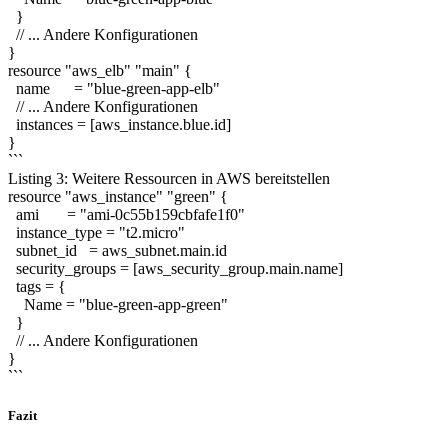
}
// ... Andere Konfigurationen
}
resource "aws_elb" "main" {
name = "blue-green-app-elb"
// ... Andere Konfigurationen
instances = [aws_instance.blue.id]
}
```
Listing 3: Weitere Ressourcen in AWS bereitstellen
resource "aws_instance" "green" {
ami = "ami-0c55b159cbfafe1f0"
instance_type = "t2.micro"
subnet_id = aws_subnet.main.id
security_groups = [aws_security_group.main.name]
tags = {
Name = "blue-green-app-green"
}
// ... Andere Konfigurationen
}
```
Fazit