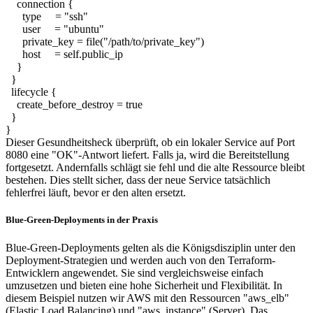
connection {
type = "ssh"
user = "ubuntu"
private_key = file("/path/to/private_key")
host = self.public_ip
}
}
lifecycle {
create_before_destroy = true
}
}
Dieser Gesundheitsheck überprüft, ob ein lokaler Service auf Port
8080 eine "OK"-Antwort liefert. Falls ja, wird die Bereitstellung
fortgesetzt. Andernfalls schlägt sie fehl und die alte Ressource bleibt
bestehen. Dies stellt sicher, dass der neue Service tatsächlich
fehlerfrei läuft, bevor er den alten ersetzt.
Blue-Green-Deployments in der Praxis
Blue-Green-Deployments gelten als die Königsdisziplin unter den
Deployment-Strategien und werden auch von den Terraform-
Entwicklern angewendet. Sie sind vergleichsweise einfach
umzusetzen und bieten eine hohe Sicherheit und Flexibilität. In
diesem Beispiel nutzen wir AWS mit den Ressourcen "aws_elb"
(Elastic Load Balancing) und "aws_instance" (Server). Das