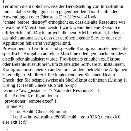
}
Terraform dient üblicherweise der Bereitstellung von Infrastruktur
und ist dabei völlig agnostisch gegenüber den darauf laufenden
Anwendungen oder Diensten. Der Lifecycle-Hook
"create_before_destroy" ermöglicht es, dass die alte Ressource wie
etwa eine VM erst dann zerstört wird, wenn die neue Ressource
erfolgreich läuft. Doch nur weil die neue VM bereitsteht, bedeutet
das nicht automatisch, dass der darüberliegende Service oder die
Applikation fehlerfrei verfügbar sind.
Provisioners in Terraform sind spezielle Konfigurationselemente, die
spezifische Aufgaben auf einer Maschine erledigen, nachdem diese
erstellt oder aktualisiert wurde. Provisioners erlauben es, Skripte
oder Befehle auszuführen, um zusätzliche Software zu installieren,
Konfigurationsdateien zu ändern oder andere betriebliche Aufgaben
zu erledigen. Mit ihrer Hilfe implementieren Sie einen Health
Check, den Sie beispielsweise als Shell-Skript definieren (Listing 1)
Listing 1: Health Check als Shell-Skript
resource "aws_instance" "<Name der Ressource>" {
# ... Andere Konfigurationen
provisioner "remote-exec" {
inline = [
"echo 'Health Check: Running...'",
"if curl -s http://localhost:8080/health | grep 'OK'; then exit 0;
else exit 1; fi"
]