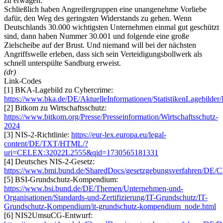
zu erwägen.
Schließlich haben Angreifergruppen eine unangenehme Vorliebe
dafür, den Weg des geringsten Widerstands zu gehen. Wenn
Deutschlands 30.000 wichtigsten Unternehmen einmal gut geschützt
sind, dann haben Nummer 30.001 und folgende eine große
Zielscheibe auf der Brust. Und niemand will bei der nächsten
Angriffswelle erleben, dass sich sein Verteidigungsbollwerk als
schnell unterspülte Sandburg erweist.
(dr)
Link-Codes
[1] BKA-Lagebild zu Cybercrime:
https://www.bka.de/DE/AktuelleInformationen/StatistikenLagebilde
[2] Bitkom zu Wirtschaftsschutz:
https://www.bitkom.org/Presse/Presseinformation/Wirtschaftsschutz-
2024
[3] NIS-2-Richtlinie:
https://eur-lex.europa.eu/legal-
content/DE/TXT/HTML/?
uri=CELEX:32022L2555&qid=1730565181331
[4] Deutsches NIS-2-Gesetz:
https://www.bmi.bund.de/SharedDocs/gesetzgebungsverfahren/DE/C
[5] BSI-Grundschutz-Kompendium:
https://www.bsi.bund.de/DE/Themen/Unternehmen-und-
Organisationen/Standards-und-Zertifizierung/IT-Grundschutz/IT-
Grundschutz-Kompendium/it-grundschutz-kompendium_node.html
[6] NIS2UmsuCG-Entwurf: