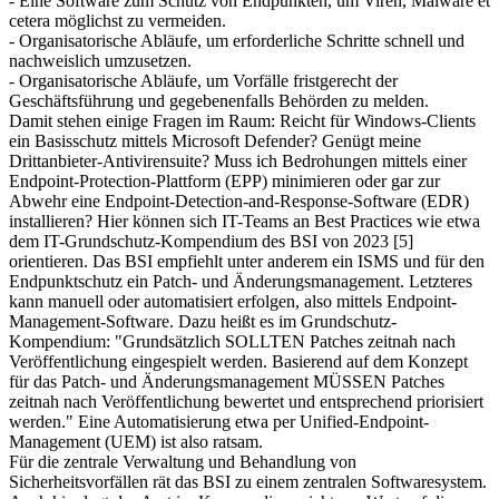
- Eine Software zum Schutz von Endpunkten, um Viren, Malware et
cetera möglichst zu vermeiden.
- Organisatorische Abläufe, um erforderliche Schritte schnell und
nachweislich umzusetzen.
- Organisatorische Abläufe, um Vorfälle fristgerecht der
Geschäftsführung und gegebenenfalls Behörden zu melden.
Damit stehen einige Fragen im Raum: Reicht für Windows-Clients
ein Basisschutz mittels Microsoft Defender? Genügt meine
Drittanbieter-Antivirensuite? Muss ich Bedrohungen mittels einer
Endpoint-Protection-Plattform (EPP) minimieren oder gar zur
Abwehr eine Endpoint-Detection-and-Response-Software (EDR)
installieren? Hier können sich IT-Teams an Best Practices wie etwa
dem IT-Grundschutz-Kompendium des BSI von 2023 [5]
orientieren. Das BSI empfiehlt unter anderem ein ISMS und für den
Endpunktschutz ein Patch- und Änderungsmanagement. Letzteres
kann manuell oder automatisiert erfolgen, also mittels Endpoint-
Management-Software. Dazu heißt es im Grundschutz-
Kompendium: "Grundsätzlich SOLLTEN Patches zeitnah nach
Veröffentlichung eingespielt werden. Basierend auf dem Konzept
für das Patch- und Änderungsmanagement MÜSSEN Patches
zeitnah nach Veröffentlichung bewertet und entsprechend priorisiert
werden." Eine Automatisierung etwa per Unified-Endpoint-
Management (UEM) ist also ratsam.
Für die zentrale Verwaltung und Behandlung von
Sicherheitsvorfällen rät das BSI zu einem zentralen Softwaresystem.