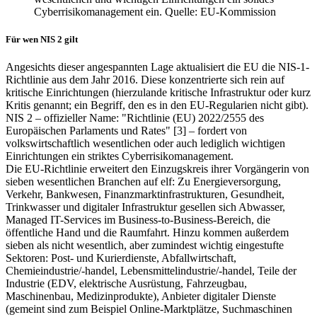
Cyberrisikomanagement ein. Quelle: EU-Kommission
Für wen NIS 2 gilt
Angesichts dieser angespannten Lage aktualisiert die EU die NIS-1-
Richtlinie aus dem Jahr 2016. Diese konzentrierte sich rein auf
kritische Einrichtungen (hierzulande kritische Infrastruktur oder kurz
Kritis genannt; ein Begriff, den es in den EU-Regularien nicht gibt).
NIS 2 – offizieller Name: "Richtlinie (EU) 2022/2555 des
Europäischen Parlaments und Rates" [3] – fordert von
volkswirtschaftlich wesentlichen oder auch lediglich wichtigen
Einrichtungen ein striktes Cyberrisikomanagement.
Die EU-Richtlinie erweitert den Einzugskreis ihrer Vorgängerin von
sieben wesentlichen Branchen auf elf: Zu Energieversorgung,
Verkehr, Bankwesen, Finanzmarktinfrastrukturen, Gesundheit,
Trinkwasser und digitaler Infrastruktur gesellen sich Abwasser,
Managed IT-Services im Business-to-Business-Bereich, die
öffentliche Hand und die Raumfahrt. Hinzu kommen außerdem
sieben als nicht wesentlich, aber zumindest wichtig eingestufte
Sektoren: Post- und Kurierdienste, Abfallwirtschaft,
Chemieindustrie/-handel, Lebensmittelindustrie/-handel, Teile der
Industrie (EDV, elektrische Ausrüstung, Fahrzeugbau,
Maschinenbau, Medizinprodukte), Anbieter digitaler Dienste
(gemeint sind zum Beispiel Online-Marktplätze, Suchmaschinen