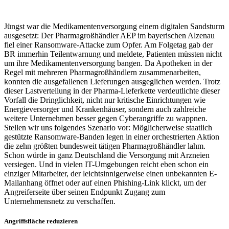
Jüngst war die Medikamentenversorgung einem digitalen Sandsturm
ausgesetzt: Der Pharmagroßhändler AEP im bayerischen Alzenau
fiel einer Ransomware-Attacke zum Opfer. Am Folgetag gab der
BR immerhin Teilentwarnung und meldete, Patienten müssten nicht
um ihre Medikamentenversorgung bangen. Da Apotheken in der
Regel mit mehreren Pharmagroßhändlern zusammenarbeiten,
konnten die ausgefallenen Lieferungen ausgeglichen werden. Trotz
dieser Lastverteilung in der Pharma-Lieferkette verdeutlichte dieser
Vorfall die Dringlichkeit, nicht nur kritische Einrichtungen wie
Energieversorger und Krankenhäuser, sondern auch zahlreiche
weitere Unternehmen besser gegen Cyberangriffe zu wappnen.
Stellen wir uns folgendes Szenario vor: Möglicherweise staatlich
gestützte Ransomware-Banden legen in einer orchestrierten Aktion
die zehn größten bundesweit tätigen Pharmagroßhändler lahm.
Schon würde in ganz Deutschland die Versorgung mit Arzneien
versiegen. Und in vielen IT-Umgebungen reicht eben schon ein
einziger Mitarbeiter, der leichtsinnigerweise einen unbekannten E-
Mailanhang öffnet oder auf einen Phishing-Link klickt, um der
Angreiferseite über seinen Endpunkt Zugang zum
Unternehmensnetz zu verschaffen.
Angriffsfläche reduzieren