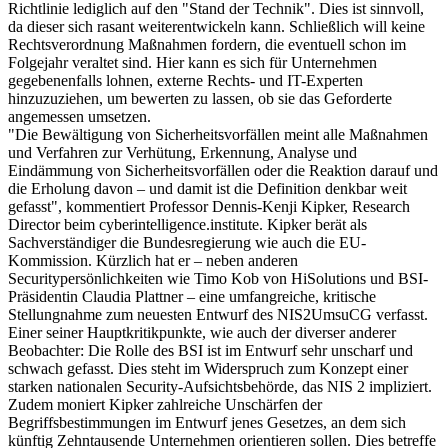
Richtlinie lediglich auf den "Stand der Technik". Dies ist sinnvoll,
da dieser sich rasant weiterentwickeln kann. Schließlich will keine
Rechtsverordnung Maßnahmen fordern, die eventuell schon im
Folgejahr veraltet sind. Hier kann es sich für Unternehmen
gegebenenfalls lohnen, externe Rechts- und IT-Experten
hinzuzuziehen, um bewerten zu lassen, ob sie das Geforderte
angemessen umsetzen.
"Die Bewältigung von Sicherheitsvorfällen meint alle Maßnahmen
und Verfahren zur Verhütung, Erkennung, Analyse und
Eindämmung von Sicherheitsvorfällen oder die Reaktion darauf und
die Erholung davon – und damit ist die Definition denkbar weit
gefasst", kommentiert Professor Dennis-Kenji Kipker, Research
Director beim cyberintelligence.institute. Kipker berät als
Sachverständiger die Bundesregierung wie auch die EU-
Kommission. Kürzlich hat er – neben anderen
Securitypersönlichkeiten wie Timo Kob von HiSolutions und BSI-
Präsidentin Claudia Plattner – eine umfangreiche, kritische
Stellungnahme zum neuesten Entwurf des NIS2UmsuCG verfasst.
Einer seiner Hauptkritikpunkte, wie auch der diverser anderer
Beobachter: Die Rolle des BSI ist im Entwurf sehr unscharf und
schwach gefasst. Dies steht im Widerspruch zum Konzept einer
starken nationalen Security-Aufsichtsbehörde, das NIS 2 impliziert.
Zudem moniert Kipker zahlreiche Unschärfen der
Begriffsbestimmungen im Entwurf jenes Gesetzes, an dem sich
künftig Zehntausende Unternehmen orientieren sollen. Dies betreffe