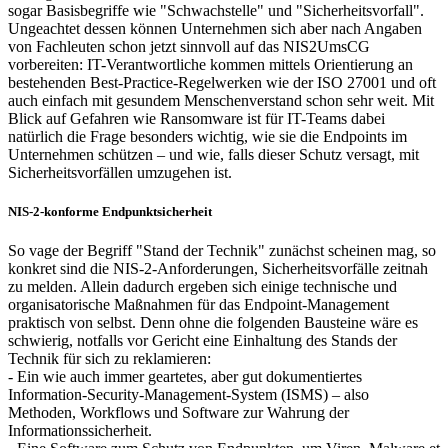
sogar Basisbegriffe wie "Schwachstelle" und "Sicherheitsvorfall".
Ungeachtet dessen können Unternehmen sich aber nach Angaben
von Fachleuten schon jetzt sinnvoll auf das NIS2UmsCG
vorbereiten: IT-Verantwortliche kommen mittels Orientierung an
bestehenden Best-Practice-Regelwerken wie der ISO 27001 und oft
auch einfach mit gesundem Menschenverstand schon sehr weit. Mit
Blick auf Gefahren wie Ransomware ist für IT-Teams dabei
natürlich die Frage besonders wichtig, wie sie die Endpoints im
Unternehmen schützen – und wie, falls dieser Schutz versagt, mit
Sicherheitsvorfällen umzugehen ist.
NIS-2-konforme Endpunktsicherheit
So vage der Begriff "Stand der Technik" zunächst scheinen mag, so
konkret sind die NIS-2-Anforderungen, Sicherheitsvorfälle zeitnah
zu melden. Allein dadurch ergeben sich einige technische und
organisatorische Maßnahmen für das Endpoint-Management
praktisch von selbst. Denn ohne die folgenden Bausteine wäre es
schwierig, notfalls vor Gericht eine Einhaltung des Stands der
Technik für sich zu reklamieren:
- Ein wie auch immer geartetes, aber gut dokumentiertes
Information-Security-Management-System (ISMS) – also
Methoden, Workflows und Software zur Wahrung der
Informationssicherheit.