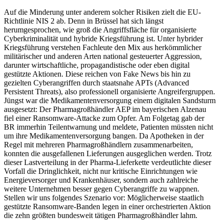
Auf die Minderung unter anderem solcher Risiken zielt die EU-
Richtlinie NIS 2 ab. Denn in Brüssel hat sich längst
herumgesprochen, wie groß die Angriffsfläche für organisierte
Cyberkriminalität und hybride Kriegsführung ist. Unter hybrider
Kriegsführung verstehen Fachleute den Mix aus herkömmlicher
militärischer und anderen Arten national gesteuerter Aggression,
darunter wirtschaftliche, propagandistische oder eben digital
gestützte Aktionen. Diese reichen von Fake News bis hin zu
gezielten Cyberangriffen durch staatsnahe APTs (Advanced
Persistent Threats), also professionell organisierte Angreifergruppen.
Jüngst war die Medikamentenversorgung einem digitalen Sandsturm
ausgesetzt: Der Pharmagroßhändler AEP im bayerischen Alzenau
fiel einer Ransomware-Attacke zum Opfer. Am Folgetag gab der
BR immerhin Teilentwarnung und meldete, Patienten müssten nicht
um ihre Medikamentenversorgung bangen. Da Apotheken in der
Regel mit mehreren Pharmagroßhändlern zusammenarbeiten,
konnten die ausgefallenen Lieferungen ausgeglichen werden. Trotz
dieser Lastverteilung in der Pharma-Lieferkette verdeutlichte dieser
Vorfall die Dringlichkeit, nicht nur kritische Einrichtungen wie
Energieversorger und Krankenhäuser, sondern auch zahlreiche
weitere Unternehmen besser gegen Cyberangriffe zu wappnen.
Stellen wir uns folgendes Szenario vor: Möglicherweise staatlich
gestützte Ransomware-Banden legen in einer orchestrierten Aktion
die zehn größten bundesweit tätigen Pharmagroßhändler lahm.