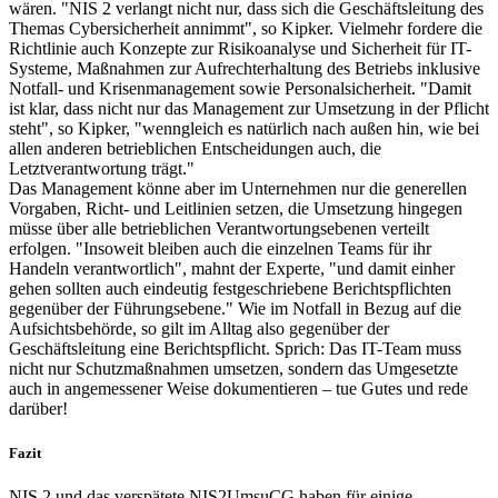
wären. "NIS 2 verlangt nicht nur, dass sich die Geschäftsleitung des
Themas Cybersicherheit annimmt", so Kipker. Vielmehr fordere die
Richtlinie auch Konzepte zur Risikoanalyse und Sicherheit für IT-
Systeme, Maßnahmen zur Aufrechterhaltung des Betriebs inklusive
Notfall- und Krisenmanagement sowie Personalsicherheit. "Damit
ist klar, dass nicht nur das Management zur Umsetzung in der Pflicht
steht", so Kipker, "wenngleich es natürlich nach außen hin, wie bei
allen anderen betrieblichen Entscheidungen auch, die
Letztverantwortung trägt."
Das Management könne aber im Unternehmen nur die generellen
Vorgaben, Richt- und Leitlinien setzen, die Umsetzung hingegen
müsse über alle betrieblichen Verantwortungsebenen verteilt
erfolgen. "Insoweit bleiben auch die einzelnen Teams für ihr
Handeln verantwortlich", mahnt der Experte, "und damit einher
gehen sollten auch eindeutig festgeschriebene Berichtspflichten
gegenüber der Führungsebene." Wie im Notfall in Bezug auf die
Aufsichtsbehörde, so gilt im Alltag also gegenüber der
Geschäftsleitung eine Berichtspflicht. Sprich: Das IT-Team muss
nicht nur Schutzmaßnahmen umsetzen, sondern das Umgesetzte
auch in angemessener Weise dokumentieren – tue Gutes und rede
darüber!
Fazit
NIS 2 und das verspätete NIS2UmsuCG haben für einige