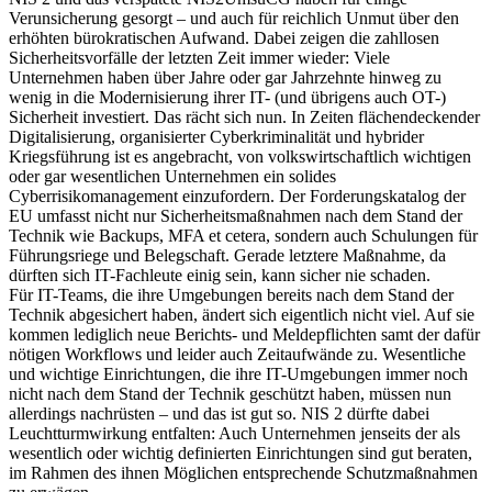
Verunsicherung gesorgt – und auch für reichlich Unmut über den
erhöhten bürokratischen Aufwand. Dabei zeigen die zahllosen
Sicherheitsvorfälle der letzten Zeit immer wieder: Viele
Unternehmen haben über Jahre oder gar Jahrzehnte hinweg zu
wenig in die Modernisierung ihrer IT- (und übrigens auch OT-)
Sicherheit investiert. Das rächt sich nun. In Zeiten flächendeckender
Digitalisierung, organisierter Cyberkriminalität und hybrider
Kriegsführung ist es angebracht, von volkswirtschaftlich wichtigen
oder gar wesentlichen Unternehmen ein solides
Cyberrisikomanagement einzufordern. Der Forderungskatalog der
EU umfasst nicht nur Sicherheitsmaßnahmen nach dem Stand der
Technik wie Backups, MFA et cetera, sondern auch Schulungen für
Führungsriege und Belegschaft. Gerade letztere Maßnahme, da
dürften sich IT-Fachleute einig sein, kann sicher nie schaden.
Für IT-Teams, die ihre Umgebungen bereits nach dem Stand der
Technik abgesichert haben, ändert sich eigentlich nicht viel. Auf sie
kommen lediglich neue Berichts- und Meldepflichten samt der dafür
nötigen Workflows und leider auch Zeitaufwände zu. Wesentliche
und wichtige Einrichtungen, die ihre IT-Umgebungen immer noch
nicht nach dem Stand der Technik geschützt haben, müssen nun
allerdings nachrüsten – und das ist gut so. NIS 2 dürfte dabei
Leuchtturmwirkung entfalten: Auch Unternehmen jenseits der als
wesentlich oder wichtig definierten Einrichtungen sind gut beraten,
im Rahmen des ihnen Möglichen entsprechende Schutzmaßnahmen