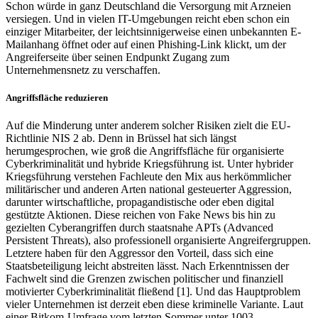
Schon würde in ganz Deutschland die Versorgung mit Arzneien
versiegen. Und in vielen IT-Umgebungen reicht eben schon ein
einziger Mitarbeiter, der leichtsinnigerweise einen unbekannten E-
Mailanhang öffnet oder auf einen Phishing-Link klickt, um der
Angreiferseite über seinen Endpunkt Zugang zum
Unternehmensnetz zu verschaffen.
Angriffsfläche reduzieren
Auf die Minderung unter anderem solcher Risiken zielt die EU-
Richtlinie NIS 2 ab. Denn in Brüssel hat sich längst
herumgesprochen, wie groß die Angriffsfläche für organisierte
Cyberkriminalität und hybride Kriegsführung ist. Unter hybrider
Kriegsführung verstehen Fachleute den Mix aus herkömmlicher
militärischer und anderen Arten national gesteuerter Aggression,
darunter wirtschaftliche, propagandistische oder eben digital
gestützte Aktionen. Diese reichen von Fake News bis hin zu
gezielten Cyberangriffen durch staatsnahe APTs (Advanced
Persistent Threats), also professionell organisierte Angreifergruppen.
Letztere haben für den Aggressor den Vorteil, dass sich eine
Staatsbeteiligung leicht abstreiten lässt. Nach Erkenntnissen der
Fachwelt sind die Grenzen zwischen politischer und finanziell
motivierter Cyberkriminalität fließend [1]. Und das Hauptproblem
vieler Unternehmen ist derzeit eben diese kriminelle Variante. Laut
einer Bitkom-Umfrage vom letzten Sommer unter 1003