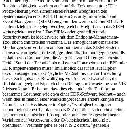
Auch hier legt das Amt im Kompendium nicht nur Wert auf die
Reaktionsfähigkeit, sondern auch auf die Dokumentation: "Die
Protokollierung von sicherheitsrelevanten Ereignissen des
Systemmanagements SOLLTE in ein Security Information and
Event Management (SIEM) eingebunden werden. Dabei SOLLTE
nachvollziehbar festgelegt werden, welche Ereignisse an das SIEM
weitergeleitet werden." Das SIEM- oder generell zentrale
Securitysystem ist idealerweise mit dem Endpoint-Management-
Tool über Schnittstellen verzahnt. Das ermöglicht automatisierte
Meldungen von Vorfällen auf Endpunkten an das SIEM-System
ebenso wie umgekehrt die zügige Identifikation und gegebenenfalls
Isolation von Endpunkten, die Angriffen zum Opfer gefallen sind.
Heißt "Stand der Technik" aber, dass ein Unternehmen ein EPP oder
EDR implementieren muss? Im Hinblick darauf ist laut Kipker
davon auszugehen, dass "jegliche Maßnahme, die zur Erreichung
dieser Ziele [also der Bewältigung von Sicherheitsvorfällen; die
Redaktion] geeignet ist, auch einen Beitrag zur Umsetzung von NIS
2 leisten kann". Er betont, dass dies eben nicht die Einführung
bestimmter Lösungen wie etwa einer EDR-Software bedingt – auch
wenn dies in manch einer Marketingbroschüre anders klingen mag.
"Damit", so IT-Rechtsexperte Kipker, "wird gleichzeitig der
technologieoffene Charakter von NIS 2 deutlich, sich nicht an einer
bestimmten technischen Lösung oder an einem festgeschriebenen
Verfahren zur Verbesserung der Cybersicherheit bindend zu
orientieren." Vielmehr gehe es bei NIS 2 darum, "generelle