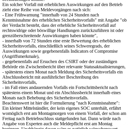
Ein solcher Vorfall mit erheblichen Auswirkungen auf den Betrieb
zieht eine Reihe von Meldevorgängen nach sich:
- Eine Frühwarnung "innerhalb von 24 Stunden nach
Kenntnisnahme des erheblichen Sicherheitsvorfalls" mit Angabe "ob
der Verdacht besteht, dass der erhebliche Sicherheitsvorfall auf
rechtswidrige oder böswillige Handlungen zurückzuführen ist oder
grenzüberschreitende Auswirkungen haben könnte",
- innerhalb von 72 Stunden eine erste Bewertung des erheblichen
Sicherheitsvorfalls, einschließlich seines Schweregrads, der
Auswirkungen sowie gegebenenfalls Indicators of Compromise
(Angriffsmerkmale),
- gegebenenfalls auf Ersuchen des CSIRT oder der zuständigen
Behörde ein Zwischenbericht über relevante Statusaktualisierungen,
- spätestens einen Monat nach Meldung des Sicherheitsvorfalls ein
Abschlussbericht mit ausführlicher Beschreibung des
Sicherheitsvorfalls,
- im Fall eines andauernden Vorfalls ein Fortschrittsbericht nach
spätestens einem Monat und ein Abschlussbericht innerhalb eines
Monats nach Behebung des Sicherheitsvorfalls.
Beachtenswert ist hier die Formulierung "nach Kenntnisnahme":
Ein kleiner Mittelständler, der kein eigenes SOC unterhält, erfährt
womöglich erst am Montagmorgen von einem Vorfall, der schon am
Freitag nach Betriebsschluss stattgefunden hat. Dann würde nach
Angabe von Experten auch die Meldepflicht erst am Montag
beginnen. Unabhängig davon wäre es natürlich wünschenswert