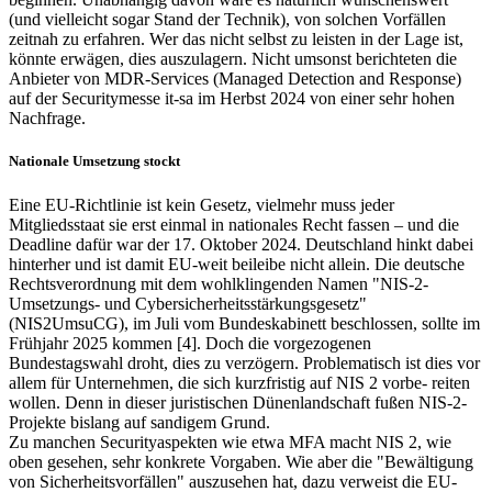
(und vielleicht sogar Stand der Technik), von solchen Vorfällen
zeitnah zu erfahren. Wer das nicht selbst zu leisten in der Lage ist,
könnte erwägen, dies auszulagern. Nicht umsonst berichteten die
Anbieter von MDR-Services (Managed Detection and Response)
auf der Securitymesse it-sa im Herbst 2024 von einer sehr hohen
Nachfrage.
Nationale Umsetzung stockt
Eine EU-Richtlinie ist kein Gesetz, vielmehr muss jeder
Mitgliedsstaat sie erst einmal in nationales Recht fassen – und die
Deadline dafür war der 17. Oktober 2024. Deutschland hinkt dabei
hinterher und ist damit EU-weit beileibe nicht allein. Die deutsche
Rechtsverordnung mit dem wohlklingenden Namen "NIS-2-
Umsetzungs- und Cybersicherheitsstärkungsgesetz"
(NIS2UmsuCG), im Juli vom Bundeskabinett beschlossen, sollte im
Frühjahr 2025 kommen [4]. Doch die vorgezogenen
Bundestagswahl droht, dies zu verzögern. Problematisch ist dies vor
allem für Unternehmen, die sich kurzfristig auf NIS 2 vorbe- reiten
wollen. Denn in dieser juristischen Dünenlandschaft fußen NIS-2-
Projekte bislang auf sandigem Grund.
Zu manchen Securityaspekten wie etwa MFA macht NIS 2, wie
oben gesehen, sehr konkrete Vorgaben. Wie aber die "Bewältigung
von Sicherheitsvorfällen" auszusehen hat, dazu verweist die EU-