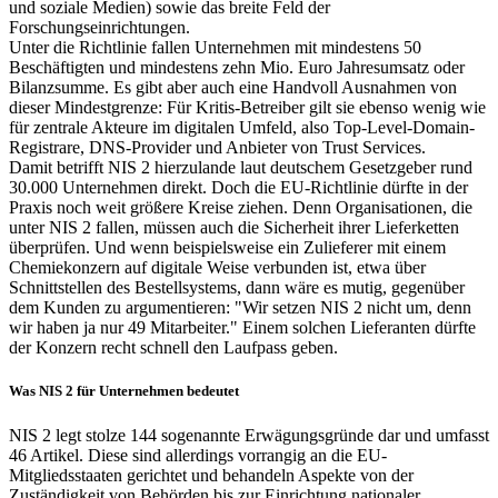
und soziale Medien) sowie das breite Feld der
Forschungseinrichtungen.
Unter die Richtlinie fallen Unternehmen mit mindestens 50
Beschäftigten und mindestens zehn Mio. Euro Jahresumsatz oder
Bilanzsumme. Es gibt aber auch eine Handvoll Ausnahmen von
dieser Mindestgrenze: Für Kritis-Betreiber gilt sie ebenso wenig wie
für zentrale Akteure im digitalen Umfeld, also Top-Level-Domain-
Registrare, DNS-Provider und Anbieter von Trust Services.
Damit betrifft NIS 2 hierzulande laut deutschem Gesetzgeber rund
30.000 Unternehmen direkt. Doch die EU-Richtlinie dürfte in der
Praxis noch weit größere Kreise ziehen. Denn Organisationen, die
unter NIS 2 fallen, müssen auch die Sicherheit ihrer Lieferketten
überprüfen. Und wenn beispielsweise ein Zulieferer mit einem
Chemiekonzern auf digitale Weise verbunden ist, etwa über
Schnittstellen des Bestellsystems, dann wäre es mutig, gegenüber
dem Kunden zu argumentieren: "Wir setzen NIS 2 nicht um, denn
wir haben ja nur 49 Mitarbeiter." Einem solchen Lieferanten dürfte
der Konzern recht schnell den Laufpass geben.
Was NIS 2 für Unternehmen bedeutet
NIS 2 legt stolze 144 sogenannte Erwägungsgründe dar und umfasst
46 Artikel. Diese sind allerdings vorrangig an die EU-
Mitgliedsstaaten gerichtet und behandeln Aspekte von der
Zuständigkeit von Behörden bis zur Einrichtung nationaler