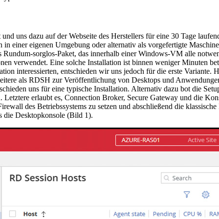
und uns dazu auf der Webseite des Herstellers für eine 30 Tage laufen
allation in einer eigenen Umgebung oder alternativ als vorgefertigte Mas
tion als Rundum-sorglos-Paket, das innerhalb einer Windows-VM alle no
nen verwendet. Eine solche Installation ist binnen weniger Minuten betr
ation interessierten, entschieden wir uns jedoch für die erste Variant
i weitere als RDSH zur Veröffentlichung von Desktops und Anwendunge
den uns für eine typische Installation. Alternativ dazu bot die Setupr
. Letztere erlaubt es, Connection Broker, Secure Gateway und die Kons
irewall des Betriebssystems zu setzen und abschließend die klassische 
s die Desktopkonsole (Bild 1).