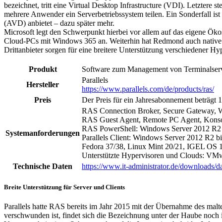
bezeichnet, tritt eine Virtual Desktop Infrastructure (VDI). Letzter
mehrere Anwender ein Serverbetriebssystem teilen. Ein Sonderfall ist
(AVD) anbietet – dazu später mehr.
Microsoft legt den Schwerpunkt hierbei vor allem auf das eigene Ö
Cloud-PCs mit Windows 365 an. Weiterhin hat Redmond auch native Cl
Drittanbieter sorgen für eine breitere Unterstützung verschiedener 
Produkt
Software zum Management von Terminalserve
Parallels
Hersteller
https://www.parallels.com/de/products/ras/
Preis
Der Preis für ein Jahresabonnement beträgt
RAS Connection Broker, Secure Gateway, Web
RAS Guest Agent, Remote PC Agent, Konso
RAS PowerShell: Windows Server 2012 R2 
Systemanforderungen
Parallels Client: Windows Server 2012 R2 
Fedora 37/38, Linux Mint 20/21, IGEL OS 
Unterstützte Hypervisoren und Clouds: VMw
Technische Daten
https://www.it-administrator.de/downloads/da
Breite Unterstützung für Server und Clients
Parallels hatte RAS bereits im Jahr 2015 mit der Übernahme des mal
verschwunden ist, findet sich die Bezeichnung unter der Haube noch 