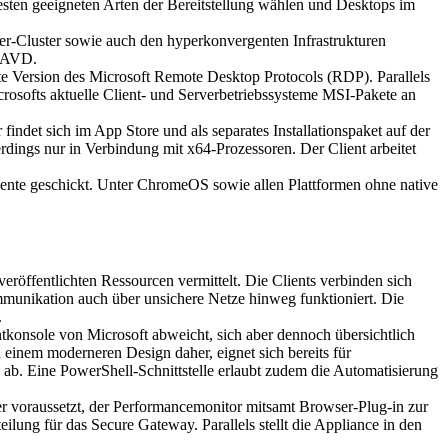
esten geeigneten Arten der Bereitstellung wählen und Desktops im
r-Cluster sowie auch den hyperkonvergenten Infrastrukturen
t AVD.
ste Version des Microsoft Remote Desktop Protocols (RDP). Parallels
crosofts aktuelle Client- und Serverbetriebssysteme MSI-Pakete an
ndet sich im App Store und als separates Installationspaket auf der
lerdings nur in Verbindung mit x64-Prozessoren. Der Client arbeitet
Rente geschickt. Unter ChromeOS sowie allen Plattformen ohne native
röffentlichten Ressourcen vermittelt. Die Clients verbinden sich
munikation auch über unsichere Netze hinweg funktioniert. Die
.
nsole von Microsoft abweicht, sich aber dennoch übersichtlich
n einem moderneren Design daher, eignet sich bereits für
b. Eine PowerShell-Schnittstelle erlaubt zudem die Automatisierung
r voraussetzt, der Performancemonitor mitsamt Browser-Plug-in zur
ng für das Secure Gateway. Parallels stellt die Appliance in den