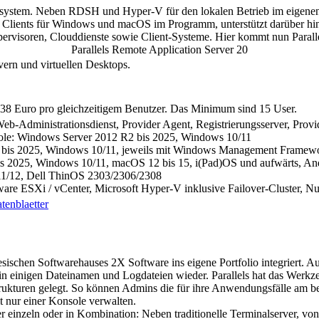
kosystem. Neben RDSH und Hyper-V für den lokalen Betrieb im eigene
ients für Windows und macOS im Programm, unterstützt darüber hinaus
Hypervisoren, Clouddienste sowie Client-Systeme. Hier kommt nun Paral
Parallels Remote Application Server 20
rn und virtuellen Desktops.
 138 Euro pro gleichzeitigem Benutzer. Das Minimum sind 15 User.
-Administrationsdienst, Provider Agent, Registrierungsserver, Prov
le: Windows Server 2012 R2 bis 2025, Windows 10/11
bis 2025, Windows 10/11, jeweils mit Windows Management Framew
bis 2025, Windows 10/11, macOS 12 bis 15, i(Pad)OS und aufwärts, An
11/12, Dell ThinOS 2303/2306/2308
are ESXi / vCenter, Microsoft Hyper-V inklusive Failover-Cluster,
tenblaetter
tesischen Softwarehauses 2X Software ins eigene Portfolio integrier
in einigen Dateinamen und Logdateien wieder. Parallels hat das Werkz
trukturen gelegt. So können Admins die für ihre Anwendungsfälle am b
t nur einer Konsole verwalten.
der einzeln oder in Kombination: Neben traditionelle Terminalserver