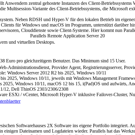
e stellt Anwendern zentral gehostete Instanzen des Client-Betriebssyst
 die Multisession-Variante des Client-Betriebssystems, die Microsoft e
kosystem. Neben RDSH und Hyper-V für den lokalen Betrieb im eigene
ients für Windows und macOS im Programm, unterstützt darüber hinaus
Hypervisoren, Clouddienste sowie Client-Systeme. Hier kommt nun Paral
Parallels Remote Application Server 20
rn und virtuellen Desktops.
 138 Euro pro gleichzeitigem Benutzer. Das Minimum sind 15 User.
-Administrationsdienst, Provider Agent, Registrierungsserver, Prov
le: Windows Server 2012 R2 bis 2025, Windows 10/11
bis 2025, Windows 10/11, jeweils mit Windows Management Framew
bis 2025, Windows 10/11, macOS 12 bis 15, i(Pad)OS und aufwärts, An
11/12, Dell ThinOS 2303/2306/2308
are ESXi / vCenter, Microsoft Hyper-V inklusive Failover-Cluster,
tenblaetter
tesischen Softwarehauses 2X Software ins eigene Portfolio integrier
in einigen Dateinamen und Logdateien wieder. Parallels hat das Werkz