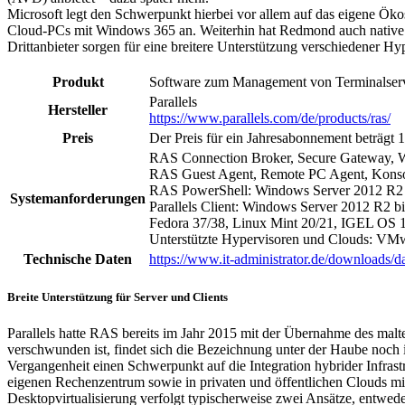
Microsoft legt den Schwerpunkt hierbei vor allem auf das eigene Ö
Cloud-PCs mit Windows 365 an. Weiterhin hat Redmond auch native Cl
Drittanbieter sorgen für eine breitere Unterstützung verschiedener 
Produkt
Software zum Management von Terminalserve
Parallels
Hersteller
https://www.parallels.com/de/products/ras/
Preis
Der Preis für ein Jahresabonnement beträgt
RAS Connection Broker, Secure Gateway, Web
RAS Guest Agent, Remote PC Agent, Konso
RAS PowerShell: Windows Server 2012 R2 
Systemanforderungen
Parallels Client: Windows Server 2012 R2 
Fedora 37/38, Linux Mint 20/21, IGEL OS 
Unterstützte Hypervisoren und Clouds: VMw
Technische Daten
https://www.it-administrator.de/downloads/da
Breite Unterstützung für Server und Clients
Parallels hatte RAS bereits im Jahr 2015 mit der Übernahme des mal
verschwunden ist, findet sich die Bezeichnung unter der Haube noch 
Vergangenheit einen Schwerpunkt auf die Integration hybrider Infras
eigenen Rechenzentrum sowie in privaten und öffentlichen Clouds mi
Desktopvirtualisierung verfolgt typischerweise zwei Ansätze, entwe