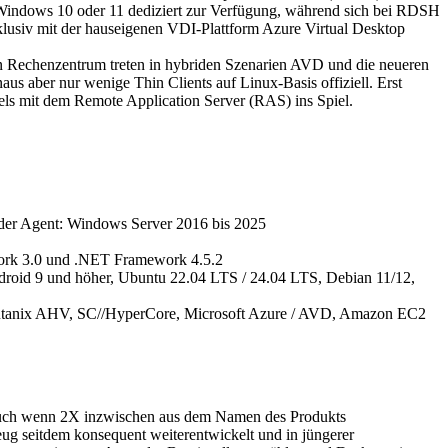
ems Windows 10 oder 11 dediziert zur Verfügung, während sich bei RDSH
xklusiv mit der hauseigenen VDI-Plattform Azure Virtual Desktop
n Rechenzentrum treten in hybriden Szenarien AVD und die neueren
 aber nur wenige Thin Clients auf Linux-Basis offiziell. Erst
lels mit dem Remote Application Server (RAS) ins Spiel.
ider Agent: Windows Server 2016 bis 2025
ork 3.0 und .NET Framework 4.5.2
droid 9 und höher, Ubuntu 22.04 LTS / 24.04 LTS, Debian 11/12,
 Nutanix AHV, SC//HyperCore, Microsoft Azure / AVD, Amazon EC2
t. Auch wenn 2X inzwischen aus dem Namen des Produkts
eug seitdem konsequent weiterentwickelt und in jüngerer