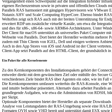
Vergangenheit einen Schwerpunkt auf die Integration hybrider Infras
eigenen Rechenzentrum sowie in privaten und öffentlichen Clouds mi
Parallels RAS harmoniert mit gängigen Hypervisoren wie VMware ESX
Nutanix AHV und Scale Computing HyperCore. Ebenso bindet RAS ph
Weltoffen zeigt sich RAS auch mit der breiten Unterstützung für Endp
erweitert RDP um zusätzliche virtuelle Kanäle, um etwa die Integrati
und dies für x86-, x86-64- sowie ARM64-Architekturen. Unter Windows
Der Client für macOS unterstützt als universelles Paket Computer mit
Webseite von Parallels. Dort bietet der Hersteller weiterhin mehrere P
zudem mit Thin Clients von IGEL, Dell und einigen weiteren Anbie
Auch in den App Stores von iOS und Android ist der Client vertreten
Client-App setzt Parallels auf den HTML-Client, der grundsätzlich in
Ein Paket für alle Kernelemente
Zu den Kernkomponenten des Installationspakets gehört der Connectio
entweder direkt mit dem gewünschten Ziel oder mithilfe des Secure 
verschiedenen Ziele bindet RAS über Agenten ein oder, wie im Fall v
Die Kernkomponenten umfassen weiterhin die RAS-Konsole, eine Win
und intuitiv bedienbar präsentiert. Alternativ dazu arbeitet Parallel
grundlegende Aufgaben, wie etwa die Administration von RDSH, bild
per Skript.
Optionale Komponenten bietet der Hersteller als separate Download
Analyse von Leistungsdaten der RAS-Umgebung sowie eine HA/LB-Appl
Formaten OVH sowie VHD bereit und unterstützt damit ESX sowie 