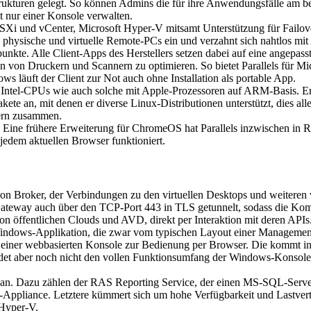
trukturen gelegt. So können Admins die für ihre Anwendungsfälle am b
t nur einer Konsole verwalten.
i und vCenter, Microsoft Hyper-V mitsamt Unterstützung für Failove
ysische und virtuelle Remote-PCs ein und verzahnt sich nahtlos mi
unkte. Alle Client-Apps des Herstellers setzen dabei auf eine angepas
on von Druckern und Scannern zu optimieren. So bietet Parallels für Mi
 läuft der Client zur Not auch ohne Installation als portable App.
 Intel-CPUs wie auch solche mit Apple-Prozessoren auf ARM-Basis. Er fi
akete an, mit denen er diverse Linux-Distributionen unterstützt, dies al
tern zusammen.
. Eine frühere Erweiterung für ChromeOS hat Parallels inzwischen in 
 jedem aktuellen Browser funktioniert.
n Broker, der Verbindungen zu den virtuellen Desktops und weiteren ve
Gateway auch über den TCP-Port 443 in TLS getunnelt, sodass die Kom
on öffentlichen Clouds und AVD, direkt per Interaktion mit deren APIs
dows-Applikation, die zwar vom typischen Layout einer Managementko
s an einer webbasierten Konsole zur Bedienung per Browser. Die kommt i
et aber noch nicht den vollen Funktionsumfang der Windows-Konsole a
s an. Dazu zählen der RAS Reporting Service, der einen MS-SQL-Serve
iance. Letztere kümmert sich um hohe Verfügbarkeit und Lastverteilu
Hyper-V.