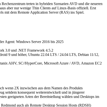
n Rechenzentrum treten in hybriden Szenarien AVD und die neueren
 aber nur wenige Thin Clients auf Linux-Basis offiziell. Erst
lels mit dem Remote Application Server (RAS) ins Spiel.
ider Agent: Windows Server 2016 bis 2025
ork 3.0 und .NET Framework 4.5.2
droid 9 und höher, Ubuntu 22.04 LTS / 24.04 LTS, Debian 11/12,
 Nutanix AHV, SC//HyperCore, Microsoft Azure / AVD, Amazon EC2
t. Auch wenn 2X inzwischen aus dem Namen des Produkts
eug seitdem konsequent weiterentwickelt und in jüngerer
esten geeigneten Arten der Bereitstellung wählen und Desktops im
, von Redmond auch als Remote Desktop Session Hosts (RDSH)