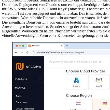
Cloudplattform betreibt. Stattdessen ist EMCP ein Werkzeug, mittels 
Damit das Deployment von Cloudressourcen klappt, benötigt enclaive z
für AWS, Azure oder GCP ("Cloud Keys") hinterlegt. Theoretisch b
waren im Test aber ausgegraut und nicht nutzbar. Das ist schade, de
souveränes. Warum beide Dienste nicht auszuwählen waren, ließ sich im
Die eigentliche Dienstleistung von enclaive besteht nun darin, das
Anwendungen bereitzustellen. So oder so legt der Administrator zunäc
ausgerollten Workloads zu halten. Nachdem wir unser erstes Projekt er
virtuelle Anwendung in Form einer Kubernetes-Umgebung, einer sic