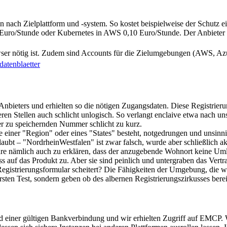
en nach Zielplattform und -system. So kostet beispielweise der Schutz
uro/Stunde oder Kubernetes in AWS 0,10 Euro/Stunde. Der Anbieter stel
ser nötig ist. Zudem sind Accounts für die Zielumgebungen (AWS, Azure
datenblaetter
r Anbieters und erhielten so die nötigen Zugangsdaten. Diese Registrieru
ren Stellen auch schlicht unlogisch. So verlangt enclaive etwa nach un
r zu speichernden Nummer schlicht zu kurz.
e einer "Region" oder eines "States" besteht, notgedrungen und unsinn
bt – "NordrheinWestfalen" ist zwar falsch, wurde aber schließlich akze
e nämlich auch zu erklären, dass der anzugebende Wohnort keine Umla
 auf das Produkt zu. Aber sie sind peinlich und untergraben das Vertra
egistrierungsformular scheitert? Die Fähigkeiten der Umgebung, die wir
en Test, sondern geben ob des albernen Registrierungszirkusses bereit
einer gültigen Bankverbindung und wir erhielten Zugriff auf EMCP. Wic