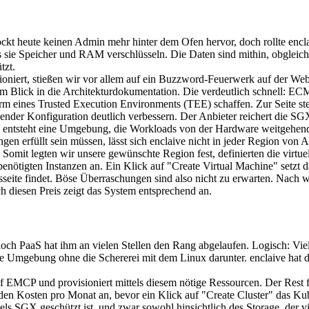
lockt heute keinen Admin mehr hinter dem Ofen hervor, doch rollte encl
ss sie Speicher und RAM verschlüsseln. Die Daten sind mithin, obgleich
tzt.
ioniert, stießen wir vor allem auf ein Buzzword-Feuerwerk auf der We
em Blick in die Architekturdokumentation. Die verdeutlich schnell: ECM
orm eines Trusted Execution Environments (TEE) schaffen. Zur Seite 
chender Konfiguration deutlich verbessern. Der Anbieter reichert die
e entsteht eine Umgebung, die Workloads von der Hardware weitgehend
en erfüllt sein müssen, lässt sich enclaive nicht in jeder Region von
 Somit legten wir unsere gewünschte Region fest, definierten die virtu
nötigten Instanzen an. Ein Klick auf "Create Virtual Machine" setzt da
onsseite findet. Böse Überraschungen sind also nicht zu erwarten. Nac
h diesen Preis zeigt das System entsprechend an.
doch PaaS hat ihm an vielen Stellen den Rang abgelaufen. Logisch: Vi
 Umgebung ohne die Schererei mit dem Linux darunter. enclaive hat das
auf EMCP und provisioniert mittels diesem nötige Ressourcen. Der Rest
enden Kosten pro Monat an, bevor ein Klick auf "Create Cluster" das 
ttels SGX geschützt ist, und zwar sowohl hinsichtlich des Storage, der