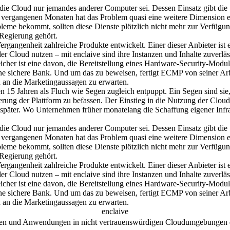
die Cloud nur jemandes anderer Computer sei. Dessen Einsatz gibt die 
en vergangenen Monaten hat das Problem quasi eine weitere Dimension 
eme bekommt, sollten diese Dienste plötzlich nicht mehr zur Verfügung s
-Regierung gehört.
rgangenheit zahlreiche Produkte entwickelt. Einer dieser Anbieter ist
Cloud nutzen – mit enclaive sind ihre Instanzen und Inhalte zuverläss
cher ist eine davon, die Bereitstellung eines Hardware-Security-Module
ne sichere Bank. Und um das zu beweisen, fertigt ECMP von seiner Arbei
n an die Marketingaussagen zu erwarten.
 Jahren als Fluch wie Segen zugleich entpuppt. Ein Segen sind sie, w
erung der Plattform zu befassen. Der Einstieg in die Nutzung der Cloud 
später. Wo Unternehmen früher monatelang die Schaffung eigener Infras
die Cloud nur jemandes anderer Computer sei. Dessen Einsatz gibt die 
en vergangenen Monaten hat das Problem quasi eine weitere Dimension 
eme bekommt, sollten diese Dienste plötzlich nicht mehr zur Verfügung s
-Regierung gehört.
rgangenheit zahlreiche Produkte entwickelt. Einer dieser Anbieter ist
Cloud nutzen – mit enclaive sind ihre Instanzen und Inhalte zuverläss
cher ist eine davon, die Bereitstellung eines Hardware-Security-Module
ne sichere Bank. Und um das zu beweisen, fertigt ECMP von seiner Arbei
n an die Marketingaussagen zu erwarten.
enclaive
ten und Anwendungen in nicht vertrauenswürdigen Cloudumgebungen d