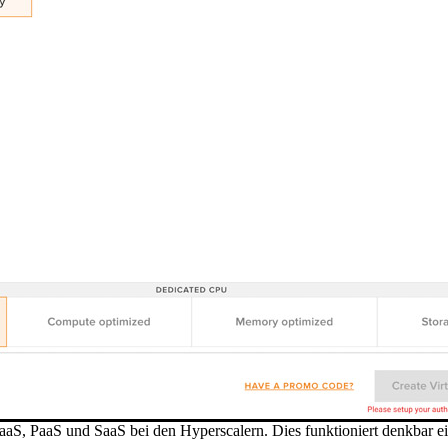
IaaS, PaaS und SaaS bei den Hyperscalern. Dies funktioniert denkbar e