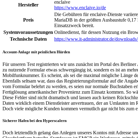
enclaive
Hersteller
https://www.enclaive.io/de
Die Gebühren für enclaive-Dienste variier
Preis
MariaDB in der größten Ausbaustufe 0,17 E
Einsatzzweck bereit.
Systemvoraussetzungen
Onlinedienst, für dessen Nutzung ein Brow
Technische Daten
https://www.it-administrator.de/downloads/
Account-Anlage mit peinlichen Hürden
Für unseren Test registrierten wir uns zunächst im Portal des Berline
zu nutzende Formular etwas schwergängig ist, sondern es ist an mehre
Mobilfunknummer. Es scheint, als sei die maximal mögliche Länge de
Ebenfalls seltsam war, dass das Registrierungsformular auf die Angab
vom Formular belehrt zu werden, es seien nur normale Buchstaben erlau
Fertiglösung amerikanischer Provenienz zum Einsatz kommen. So wär
Diese Fehler sind nicht dramatisch und lassen auch keinen Rückschluss
Daten wirklich einem Dienstleister anvertrauen, der an Umlauten im R
Doch viele mögliche Kunden kommen vermutlich gar nicht bis zum erst
Sicherer Hafen bei den Hyperscalern
Doch letztendlich gelang das Anlegen unseres Kontos mit Adresse und 