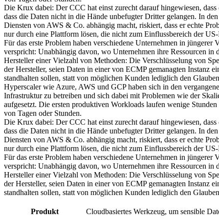
Die Krux dabei: Der CCC hat einst zurecht darauf hingewiesen, dass 
dass die Daten nicht in die Hände unbefugter Dritter gelangen. In d
Diensten von AWS & Co. abhängig macht, riskiert, dass er echte Probl
nur durch eine Plattform lösen, die nicht zum Einflussbereich der US
Für das erste Problem haben verschiedene Unternehmen in jüngerer Ve
verspricht: Unabhängig davon, wo Unternehmen ihre Ressourcen in der 
Hersteller einer Vielzahl von Methoden: Die Verschlüsselung von Spei
der Hersteller, seien Daten in einer von ECMP gemanagten Instanz ei
standhalten sollen, statt von möglichen Kunden lediglich den Glaube
Hyperscaler wie Azure, AWS und GCP haben sich in den vergangenen 15
Infrastruktur zu betreiben und sich dabei mit Problemen wie der Skali
aufgesetzt. Die ersten produktiven Workloads laufen wenige Stunden 
von Tagen oder Stunden.
Die Krux dabei: Der CCC hat einst zurecht darauf hingewiesen, dass 
dass die Daten nicht in die Hände unbefugter Dritter gelangen. In d
Diensten von AWS & Co. abhängig macht, riskiert, dass er echte Probl
nur durch eine Plattform lösen, die nicht zum Einflussbereich der US
Für das erste Problem haben verschiedene Unternehmen in jüngerer Ve
verspricht: Unabhängig davon, wo Unternehmen ihre Ressourcen in der 
Hersteller einer Vielzahl von Methoden: Die Verschlüsselung von Spei
der Hersteller, seien Daten in einer von ECMP gemanagten Instanz ei
standhalten sollen, statt von möglichen Kunden lediglich den Glaube
Produkt
Cloudbasiertes Werkzeug, um sensible Da