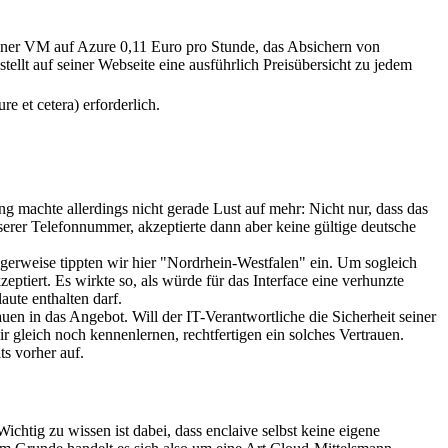
 einer VM auf Azure 0,11 Euro pro Stunde, das Absichern von
lt auf seiner Webseite eine ausführlich Preisübersicht zu jedem
 et cetera) erforderlich.
ng machte allerdings nicht gerade Lust auf mehr: Nicht nur, dass das
serer Telefonnummer, akzeptierte dann aber keine gültige deutsche
igerweise tippten wir hier "Nordrhein-Westfalen" ein. Um sogleich
ptiert. Es wirkte so, als würde für das Interface eine verhunzte
ute enthalten darf.
uen in das Angebot. Will der IT-Verantwortliche die Sicherheit seiner
 gleich noch kennenlernen, rechtfertigen ein solches Vertrauen.
s vorher auf.
htig zu wissen ist dabei, dass enclaive selbst keine eigene