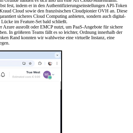
 Im Grunde handelt es sich also um eine Art Cloud-Mittelsmann.
bst fest, indem er in den Authentifizierungseinstellungen API-Token
r Kraud Cloud sowie den französischen Cloudpionier OVH an. Diese
rantiert sicheres Cloud Computing anbieten, sondern auch digital-
 Lücke im Feature-Set bald schließt.
er Azure ausrollt oder EMCP nutzt, um PaaS-Angebote für sichere
en. In größeren Teams fällt es so leichter, Ordnung innerhalb der
linken Rand konnten wir wahlweise eine virtuelle Instanz, eine
egen.