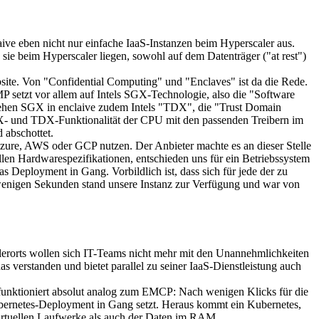
aive eben nicht nur einfache IaaS-Instanzen beim Hyperscaler aus.
 sie beim Hyperscaler liegen, sowohl auf dem Datenträger ("at rest")
bsite. Von "Confidential Computing" und "Enclaves" ist da die Rede.
P setzt vor allem auf Intels SGX-Technologie, also die "Software
stehen SGX in enclaive zudem Intels "TDX", die "Trust Domain
 SGX- und TDX-Funktionalität der CPU mit den passenden Treibern im
 abschottet.
 Azure, AWS oder GCP nutzen. Der Anbieter machte es an dieser Stelle
ellen Hardwarespezifikationen, entschieden uns für ein Betriebssystem
s Deployment in Gang. Vorbildlich ist, dass sich für jede der zu
h wenigen Sekunden stand unsere Instanz zur Verfügung und war von
elerorts wollen sich IT-Teams nicht mehr mit den Unannehmlichkeiten
 verstanden und bietet parallel zu seiner IaaS-Dienstleistung auch
 funktioniert absolut analog zum EMCP: Nach wenigen Klicks für die
Kubernetes-Deployment in Gang setzt. Heraus kommt ein Kubernetes,
 virtuellen Laufwerke als auch der Daten im RAM.