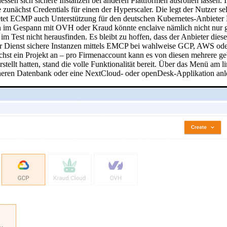
dessen sich sichere Instanzen bei anderen Plattformen ausrollen lassen.
unächst Credentials für einen der Hyperscaler. Die legt der Nutzer sel
ietet ECMP auch Unterstützung für den deutschen Kubernetes-Anbiete
nn im Gespann mit OVH oder Kraud könnte enclaive nämlich nicht nur ga
 Test nicht herausfinden. Es bleibt zu hoffen, dass der Anbieter diese
s der Dienst sichere Instanzen mittels EMCP bei wahlweise GCP, AWS od
hst ein Projekt an – pro Firmenaccount kann es von diesen mehrere geb
stellt hatten, stand die volle Funktionalität bereit. Über das Menü am 
heren Datenbank oder eine NextCloud- oder openDesk-Applikation anl