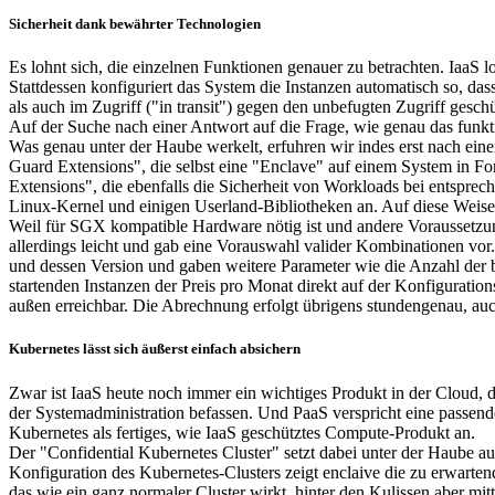
Sicherheit dank bewährter Technologien
Es lohnt sich, die einzelnen Funktionen genauer zu betrachten. IaaS 
Stattdessen konfiguriert das System die Instanzen automatisch so, da
als auch im Zugriff ("in transit") gegen den unbefugten Zugriff geschü
Auf der Suche nach einer Antwort auf die Frage, wie genau das funkt
Was genau unter der Haube werkelt, erfuhren wir indes erst nach ein
Guard Extensions", die selbst eine "Enclave" auf einem System in F
Extensions", die ebenfalls die Sicherheit von Workloads bei entspre
Linux-Kernel und einigen Userland-Bibliotheken an. Auf diese Weis
Weil für SGX kompatible Hardware nötig ist und andere Voraussetzung
allerdings leicht und gab eine Vorauswahl valider Kombinationen vor.
und dessen Version und gaben weitere Parameter wie die Anzahl der be
startenden Instanzen der Preis pro Monat direkt auf der Konfigurati
außen erreichbar. Die Abrechnung erfolgt übrigens stundengenau, auc
Kubernetes lässt sich äußerst einfach absichern
Zwar ist IaaS heute noch immer ein wichtiges Produkt in der Cloud, 
der Systemadministration befassen. Und PaaS verspricht eine passende
Kubernetes als fertiges, wie IaaS geschütztes Compute-Produkt an.
Der "Confidential Kubernetes Cluster" setzt dabei unter der Haube 
Konfiguration des Kubernetes-Clusters zeigt enclaive die zu erwart
das wie ein ganz normaler Cluster wirkt, hinter den Kulissen aber mi