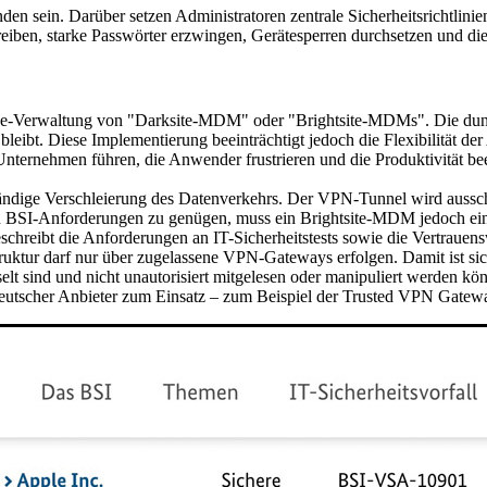
sein. Darüber setzen Administratoren zentrale Sicherheitsrichtlinie
iben, starke Passwörter erzwingen, Gerätesperren durchsetzen und die 
ice-Verwaltung von "Darksite-MDM" oder "Brightsite-MDMs". Die dunkl
 bleibt. Diese Implementierung beeinträchtigt jedoch die Flexibilität 
 Unternehmen führen, die Anwender frustrieren und die Produktivität b
ständige Verschleierung des Datenverkehrs. Der VPN-Tunnel wird ausschl
den BSI-Anforderungen zu genügen, muss ein Brightsite-MDM jedoch ei
chreibt die Anforderungen an IT-Sicherheitstests sowie die Vertrauens
uktur darf nur über zugelassene VPN-Gateways erfolgen. Damit ist sich
elt sind und nicht unautorisiert mitgelesen oder manipuliert werden k
 deutscher Anbieter zum Einsatz – zum Beispiel der Trusted VPN Gat