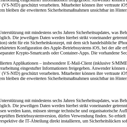
 (VS-NfD) geschützt verarbeiten. Mitarbeiter können ihre vertraute i
em bleiben die erweiterten Sicherheitsmaßnahmen unsichtbar im Hinter
Unterstützung mit mindestens sechs Jahren Sicherheitsupdates, was Be
glich. Die jeweiligen Daten werden hierbei strikt voneinander getrennt
teht für ein Sicherheitskonzept, mit dem sich handelsübliche iPhones 
teten Konfiguration des Apple-Betriebssystems iOS, bei der alle erford
separater Krypto-Smartcards oder Container-Apps. Die vorhandene Secu
allierten Applikationen – insbesondere E-Mail-Client (inklusive S/MIM
erarbeitung eingestufter Informationen freigegeben. Anwender können 
 (VS-NfD) geschützt verarbeiten. Mitarbeiter können ihre vertraute i
em bleiben die erweiterten Sicherheitsmaßnahmen unsichtbar im Hinter
Unterstützung mit mindestens sechs Jahren Sicherheitsupdates, was Be
glich. Die jeweiligen Daten werden hierbei strikt voneinander getrennt
n werden kann, müssen strenge technische und organisatorische Auflage
eprüften Betriebssystemversion, dürfen Verwendung finden. So erhielt
pektive die IT-Abteilung direkt installieren, um Sicherheitslücken sof