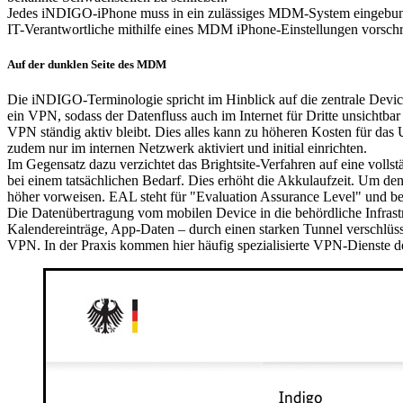
Jedes iNDIGO-iPhone muss in ein zulässiges MDM-System eingebunden 
IT-Verantwortliche mithilfe eines MDM iPhone-Einstellungen vorschre
Auf der dunklen Seite des MDM
Die iNDIGO-Terminologie spricht im Hinblick auf die zentrale Dev
ein VPN, sodass der Datenfluss auch im Internet für Dritte unsichtbar
VPN ständig aktiv bleibt. Dies alles kann zu höheren Kosten für das
zudem nur im internen Netzwerk aktiviert und initial einrichten.
Im Gegensatz dazu verzichtet das Brightsite-Verfahren auf eine voll
bei einem tatsächlichen Bedarf. Dies erhöht die Akkulaufzeit. Um 
höher vorweisen. EAL steht für "Evaluation Assurance Level" und bes
Die Datenübertragung vom mobilen Device in die behördliche Infrastr
Kalendereinträge, App-Daten – durch einen starken Tunnel verschlüss
VPN. In der Praxis kommen hier häufig spezialisierte VPN-Dienste