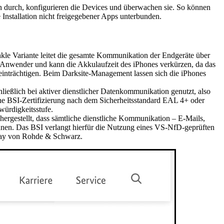
n durch, konfigurieren die Devices und überwachen sie. So können
Installation nicht freigegebener Apps unterbunden.
e Variante leitet die gesamte Kommunikation der Endgeräte über
der Anwender und kann die Akkulaufzeit des iPhones verkürzen, da das
eeinträchtigen. Beim Darksite-Management lassen sich die iPhones
ießlich bei aktiver dienstlicher Datenkommunikation genutzt, also
ne BSI-Zertifizierung nach dem Sicherheitsstandard EAL 4+ oder
würdigkeitsstufe.
ergestellt, dass sämtliche dienstliche Kommunikation – E-Mails,
önnen. Das BSI verlangt hierfür die Nutzung eines VS-NfD-geprüften
eway von Rohde & Schwarz.