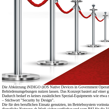
Die Abkürzung iNDIGO (iOS Native Devices in Government Operation) s
Behördenumgebungen nutzen lassen. Das Konzept basiert auf einer gehär
Dadurch bedarf es keines zusätzlichen Spezial-Equipments wie etwa 
– Stichwort "Security by Design".
Die für den beruflichen Einsatz genutzten, im Betriebssystem vorinst
dienstliche Nutzung ab Werk sicher verfügbar und vom BSI für die V