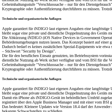
Geheimhaltungsstufe "Verschlusssache – nur für den Dienstgebrauch"
Kryptographie oder Authentifizierung durchführen zu müssen. Trotzd
Technische und organisatorische Auflagen
Apple garantiert für iNDIGO laut eigenen Angaben eine langfristige 
bleibt sogar eine private und dienstliche Doppelnutzung des Geräts mö
Die Abkürzung iNDIGO (iOS Native Devices in Government Operation) s
Behördenumgebungen nutzen lassen. Das Konzept basiert auf einer gehär
Dadurch bedarf es keines zusätzlichen Spezial-Equipments wie etwa 
– Stichwort "Security by Design".
Die für den beruflichen Einsatz genutzten, im Betriebssystem vorinst
dienstliche Nutzung ab Werk sicher verfügbar und vom BSI für die V
Geheimhaltungsstufe "Verschlusssache – nur für den Dienstgebrauch"
Kryptographie oder Authentifizierung durchführen zu müssen. Trotzd
Technische und organisatorische Auflagen
Apple garantiert für iNDIGO laut eigenen Angaben eine langfristige 
bleibt sogar eine private und dienstliche Doppelnutzung des Geräts mö
Damit ein iPhone als iNDIGO-Gerät im behördlichen Umfeld zugelasse
registriert über den Apple Business Manager und mit einer vom BSI g
Das bedeutet: Kleinere Updates wie Version 18.4 darf der Anwender res
bekannte Schwachstellen zu schließen.