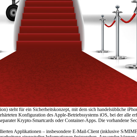
teht für ein Sicherheitskonzept, mit dem sich handelsübliche iPhones 
teten Konfiguration des Apple-Betriebssystems iOS, bei der alle erford
separater Krypto-Smartcards oder Container-Apps. Die vorhandene Secu
allierten Applikationen – insbesondere E-Mail-Client (inklusive S/MIM
erarbeitung eingestufter Informationen freigegeben. Anwender können 