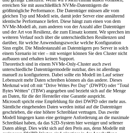
erreichen Sie mit ausschließlich NVMe-Datenträgern die
größtmögliche Performance. Die Datenträger müssen alle vom
gleichen Typ und Modell sein, damit jeder Server eine annährend
identische Performance liefert. Diese hängt zum einen von dem
NVMe-Modell ab, zum anderen von der Anzahl aller Datenträger
und der Art von Resilienz, die zum Einsatz kommt. Wir sprechen im
weiteren Verlauf noch über die unterschiedlichen Resilienzen und
darüber, für welche Anwendungszwecke welche Konfiguration
Sinn ergibt. Die Mindestanzahl an Datenträgern pro Server in solch
einem Szenario ist vier – mit weniger können Sie den Cluster nicht
aufbauen und erhalten keinen Support.
Theoretisch sind in einem NVMe-Only-Cluster auch zwei
unterschiedliche Datenträgermodelle nutzbar, dies ist allerdings
manuell zu konfigurieren. Dabei sollte ein Modell im Lauf seiner
Lebenszeit mehr Daten schreiben können als das andere. Dieses
Merkmal wird oft mit "Drive Writes Per Day" (DWPD) oder "Total
Bytes Written" (TBW) angegeben und bezieht sich auf die Menge
an Daten, für die der Hersteller eine Garantie auspricht.
Microsoft spricht eine Empfehlung für drei DWPD oder mehr aus.
Sämtliche eingehenden Daten werden initial auf die Datenträger
geschrieben, die eine höhere Schreiblast vertragen. Das zweite
Modell hingegen kann eine geringere Anforderung an die maximale
Schreiblast haben, da das S2D-System hier weniger und seltener
Daten ablegt. Dies wirkt sich auf den Preis aus, denn Modelle mit