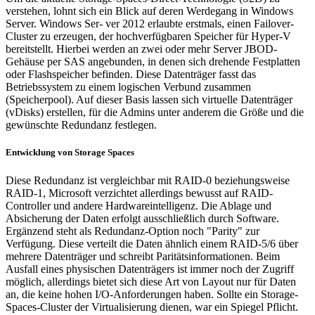
verstehen, lohnt sich ein Blick auf deren Werdegang in Windows
Server. Windows Ser- ver 2012 erlaubte erstmals, einen Failover-
Cluster zu erzeugen, der hochverfügbaren Speicher für Hyper-V
bereitstellt. Hierbei werden an zwei oder mehr Server JBOD-
Gehäuse per SAS angebunden, in denen sich drehende Festplatten
oder Flashspeicher befinden. Diese Datenträger fasst das
Betriebssystem zu einem logischen Verbund zusammen
(Speicherpool). Auf dieser Basis lassen sich virtuelle Datenträger
(vDisks) erstellen, für die Admins unter anderem die Größe und die
gewünschte Redundanz festlegen.
Entwicklung von Storage Spaces
Diese Redundanz ist vergleichbar mit RAID-0 beziehungsweise
RAID-1, Microsoft verzichtet allerdings bewusst auf RAID-
Controller und andere Hardwareintelligenz. Die Ablage und
Absicherung der Daten erfolgt ausschließlich durch Software.
Ergänzend steht als Redundanz-Option noch "Parity" zur
Verfügung. Diese verteilt die Daten ähnlich einem RAID-5/6 über
mehrere Datenträger und schreibt Paritätsinformationen. Beim
Ausfall eines physischen Datenträgers ist immer noch der Zugriff
möglich, allerdings bietet sich diese Art von Layout nur für Daten
an, die keine hohen I/O-Anforderungen haben. Sollte ein Storage-
Spaces-Cluster der Virtualisierung dienen, war ein Spiegel Pflicht.