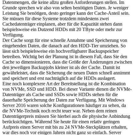
Datenmengen, die keine allzu großen Anforderungen stellen. Im
Grunde sprechen wir also von selten benötigten Daten. Je weniger
Leistung Sie benötigen, desto geringer kann der Cache-Anteil sein.
Sie müssen für diese Systeme trotzdem mindestens zwei
Cachedatenträger einplanen, aber für die Kapazität stehen dann
beispielsweise ein Dutzend HDDs mit 20 TByte oder mehr zur
Verfügung.
Der Cache sorgt für eine schnelle Annahme und Speicherung von
eingehenden Daten, die danach auf den HDD-Tier umziehen. So
lässt sich beispielsweise ein hochverfügbarer Backupspeicher
betreiben. Wichtig bei der Planung ist in diesem Fall, dass Sie den
Cache so dimensionieren, dass die Größe der Änderungen zwischen
den jeweiligen Backupjobs kleiner ist als der Cache. Damit ist
gewährleistet, dass die Sicherung die neuen Daten schnell annimmt
und speichert und erst nachträglich auf die HDDs auslagert.
Eine noch komplexere Art der Bereitstellung ist die Kombination
von NVMe, SSD und HDD. Bei dieser Variante dienen die NVMe-
Datenträger als Cache und SSDs sowie HDDs stehen für die
dauerhafte Speicherung der Daten zur Verfügung. Mit Windows
Server 2016 waren solche Konfigurationen häufiger zu sehen, da
die NVMe-Technik noch recht teuer war. Neben dem reinen
Datenträgerpreis müssen Sie hierbei auch die physische Anbindung
berücksichtigen. Während Sie heute für einen relativ geringen
Aufpreis einen Server mit bis zu 24 NVMe-Steckplätzen erhalten,
war dies noch vor einigen Jahren nicht ganz so einfach. Server