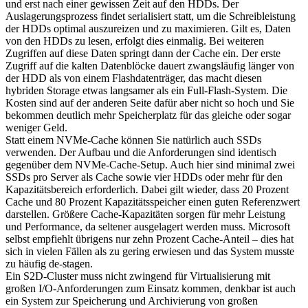
und erst nach einer gewissen Zeit auf den HDDs. Der
Auslagerungsprozess findet serialisiert statt, um die Schreibleistung
der HDDs optimal auszureizen und zu maximieren. Gilt es, Daten
von den HDDs zu lesen, erfolgt dies einmalig. Bei weiteren
Zugriffen auf diese Daten springt dann der Cache ein. Der erste
Zugriff auf die kalten Datenblöcke dauert zwangsläufig länger von
der HDD als von einem Flashdatenträger, das macht diesen
hybriden Storage etwas langsamer als ein Full-Flash-System. Die
Kosten sind auf der anderen Seite dafür aber nicht so hoch und Sie
bekommen deutlich mehr Speicherplatz für das gleiche oder sogar
weniger Geld.
Statt einem NVMe-Cache können Sie natürlich auch SSDs
verwenden. Der Aufbau und die Anforderungen sind identisch
gegenüber dem NVMe-Cache-Setup. Auch hier sind minimal zwei
SSDs pro Server als Cache sowie vier HDDs oder mehr für den
Kapazitätsbereich erforderlich. Dabei gilt wieder, dass 20 Prozent
Cache und 80 Prozent Kapazitätsspeicher einen guten Referenzwert
darstellen. Größere Cache-Kapazitäten sorgen für mehr Leistung
und Performance, da seltener ausgelagert werden muss. Microsoft
selbst empfiehlt übrigens nur zehn Prozent Cache-Anteil – dies hat
sich in vielen Fällen als zu gering erwiesen und das System musste
zu häufig de-stagen.
Ein S2D-Cluster muss nicht zwingend für Virtualisierung mit
großen I/O-Anforderungen zum Einsatz kommen, denkbar ist auch
ein System zur Speicherung und Archivierung von großen