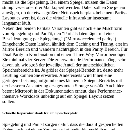
macht als die Spiegelung. Bei einem Spiegel müssen die Daten
stumpf zwei oder drei Mal kopiert werden. Daher sollten Sie genau
abwägen, ob der etwas größere Nettospeicherplatz bei einem Parity-
Layout es wert ist, dass die virtuelle Infrastruktur insgesamt
langsamer läuft.
Neben den beiden Paritäts-Varianten gibt es noch eine Mischform
von Spiegelung und Parität, den "Paritätsdatenträger mit einer
Beschleunigung per Spiegelung" ("Mirror-accelerated parity").
Eingehende Daten landen, ähnlich dem Caching und Tiering, erst im
Mirror-Bereich und wandern nachträglich in den Parity-Bereich. Für
Dual Parity in Kombination mit einem Three-Way-Mirror benötigen
Sie minimal vier Server. Die zu erwartende Performance hängt sehr
davon ab, wie groß der jeweilige Anteil der unterschiedlichen
Speicherbereiche ist. Je größer der Spiegel-Bereich ist, desto mehr
Leistung können Sie erwarten. Andererseits wird Ihnen eine
geringere Leistung aufgrund eines kleineren Spiegel-Bereichs mit
der besseren Ausnutzung des gesamten Storage versüßt. Auch hier
betont Microsoft in der Dokumentation erneut, dass Performance-
intensive Workloads unbedingt auf ein Spiegel-Layout setzen
sollten.
Schnelle Reparatur dank freiem Speicherplatz
Spiegelung und Parität sorgen dafür, dass die darauf gespeicherten
Daten auch bei einem Serverneustart weiterhin verfügbar sind.