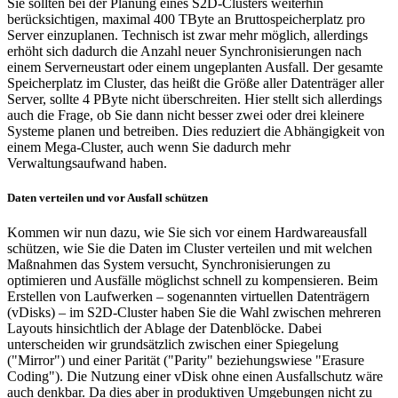
Sie sollten bei der Planung eines S2D-Clusters weiterhin
berücksichtigen, maximal 400 TByte an Bruttospeicherplatz pro
Server einzuplanen. Technisch ist zwar mehr möglich, allerdings
erhöht sich dadurch die Anzahl neuer Synchronisierungen nach
einem Serverneustart oder einem ungeplanten Ausfall. Der gesamte
Speicherplatz im Cluster, das heißt die Größe aller Datenträger aller
Server, sollte 4 PByte nicht überschreiten. Hier stellt sich allerdings
auch die Frage, ob Sie dann nicht besser zwei oder drei kleinere
Systeme planen und betreiben. Dies reduziert die Abhängigkeit von
einem Mega-Cluster, auch wenn Sie dadurch mehr
Verwaltungsaufwand haben.
Daten verteilen und vor Ausfall schützen
Kommen wir nun dazu, wie Sie sich vor einem Hardwareausfall
schützen, wie Sie die Daten im Cluster verteilen und mit welchen
Maßnahmen das System versucht, Synchronisierungen zu
optimieren und Ausfälle möglichst schnell zu kompensieren. Beim
Erstellen von Laufwerken – sogenannten virtuellen Datenträgern
(vDisks) – im S2D-Cluster haben Sie die Wahl zwischen mehreren
Layouts hinsichtlich der Ablage der Datenblöcke. Dabei
unterscheiden wir grundsätzlich zwischen einer Spiegelung
("Mirror") und einer Parität ("Parity" beziehungswiese "Erasure
Coding"). Die Nutzung einer vDisk ohne einen Ausfallschutz wäre
auch denkbar. Da dies aber in produktiven Umgebungen nicht zu