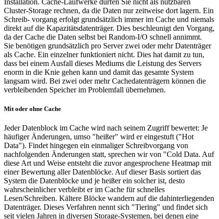
Installation. Cache-Laufwerke dürfen Sie nicht als nutzbaren
Cluster-Storage rechnen, da die Daten nur zeitweise dort lagern. Ein
Schreib- vorgang erfolgt grundsätzlich immer im Cache und niemals
direkt auf die Kapazitätsdatenträger. Dies beschleunigt den Vorgang,
da der Cache die Daten selbst bei Random-I/O schnell annimmt.
Sie benötigen grundsätzlich pro Server zwei oder mehr Datenträger
als Cache. Ein einzelner funktioniert nicht. Dies hat damit zu tun,
dass bei einem Ausfall dieses Mediums die Leistung des Servers
enorm in die Knie gehen kann und damit das gesamte System
langsam wird. Bei zwei oder mehr Cachedatenträgern können die
verbleibenden Speicher im Problemfall übernehmen.
Mit oder ohne Cache
Jeder Datenblock im Cache wird nach seinem Zugriff bewertet: Je
häufiger Änderungen, umso "heißer" wird er eingestuft ("Hot
Data"). Findet hingegen ein einmaliger Schreibvorgang von
nachfolgenden Änderungen statt, sprechen wir von "Cold Data. Auf
diese Art und Weise entsteht die zuvor angesprochene Heatmap mit
einer Bewertung aller Datenblöcke. Auf dieser Basis sortiert das
System die Datenblöcke und je heißer ein solcher ist, desto
wahrscheinlicher verbleibt er im Cache für schnelles
Lesen/Schreiben. Kältere Blöcke wandern auf die dahinterliegenden
Datenträger. Dieses Verfahren nennt sich "Tiering" und findet sich
seit vielen Jahren in diversen Storage-Systemen, bei denen eine