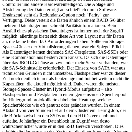
Controller und andere Hardwareintelligenz. Die Ablage und
Absicherung der Daten erfolgt ausschließlich durch Software.
Ergänzend steht als Redundanz-Option noch "Parity" zur
Verfügung. Diese verteilt die Daten ähnlich einem RAID-5/6 über
mehrere Datenträger und schreibt Paritätsinformationen. Beim
Ausfall eines physischen Datenträgers ist immer noch der Zugriff
möglich, allerdings bietet sich diese Art von Layout nur für Daten
an, die keine hohen I/O-Anforderungen haben. Sollte ein Storage-
Spaces-Cluster der Virtualisierung dienen, war ein Spiegel Pflicht.
Als Datenträger kamen drehende SAS-Festplatten, SAS-SSDs oder
eine Kombination aus beidem zum Einsatz. Da sich die Datenträger
über das JBOD-Gehäuse an zwei oder mehr Server verbanden, war
die SAS-Schnittstelle erforderlich. Der Einsatz von SATA war aus
technischen Gründen nicht umsetzbar. Flashspeicher war zu dieser
Zeit noch deutlich teurer als heutzutage und bot bei weitem nicht die
Kapazitäten, die aktuell möglich sind. Daher waren die meisten
Storage-Spaces-Cluster im Hybrid-Modus aufgebaut – also
Flashspeicher und Festplatten in einem gemeinsamen Speicherpool.
Im Hintergrund protokollierte dabei eine Heatmap, welche
Speicherblöcke wie oft genutzt oder geändert wurden. In einem
Abstand von vier Stunden lief auf dem Cluster ein Tiering-Job, der
die Blöcke zwischen den SSDs und den HDDs verschob und
aufteilte. Je häufiger ein Datenblock im Zugriff war, desto
wahrscheinlicher wurde er in den SSD-Bereich verschoben. Dies
erhöhte die Performance des Systems, allerdings konnte der Storage-