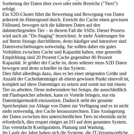
Sortierung der Daten über zwei oder mehr Bereiche ("Tiers")
erfolgt.
Ein S2D-Cluster führt die Bewertung und Bewegung von Daten
jederzeit im Hintergrund durch. Erreicht der Cache einen gewissen
Füllstand, bewegen sich die kältesten Daten auf den
dahinterliegenden Tier – in diesem Fall die SSDs. Dieser Prozess
wird auch als "De-Staging" bezeichnet. Je mehr Änderungen Sie
auf Ihrem Storage durchführen, desto häufiger und intensiver sind
Datenverschiebungen notwendig. Sie sollten daher ein gutes
Verhältnis zwischen Cache und Kapazität haben, eine generelle
Empfehlung sind 20 Prozent Cache gegenüber 80 Prozent
Kapazität. Je größer der Cache ist, desto seltener muss S2D Daten
bewegen und desto schneller ist das System.
Dies führt allerdings dazu, dass es bei einer steigenden Größe und
Anzahl der Cachedatenträger ab einem gewissen Punkt sinnvoll ist,
komplett auf diese Datenträger zu setzen und somit nur mit einem
Tier zu arbeiten. Denn insbesondere bei Setups, die ausschließlich
mit Flashspeicher arbeiten, kann es Vorteile bringen, nur ein
Datenträgermodell einzusetzen. Dadurch steht der gesamte
Speicherplatz zur Ablage von Daten zur Verfügung und es ist nicht
mehr notwendig, den Cache herauszurechnen. Eine Auslagerung
der Daten zwischen den unterschiedlichen Tiers ist ebenfalls nicht
erforderlich, dies erspart einiges an I/O auf dem gesamten System.
Das vereinfacht Konfiguration, Planung und Wartung.
Im Laufe der Jahre haben sich die Systeme, die IT-Verantwortliche