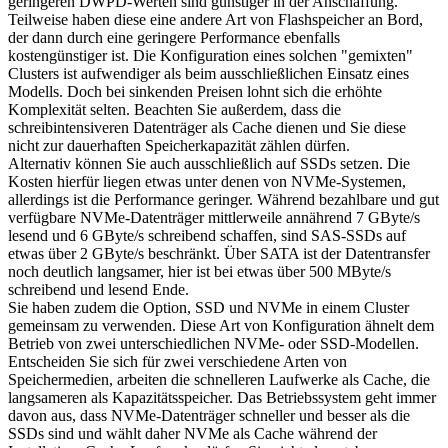
geringeren DWPD-Werten sind günstiger in der Anschaffung.
Teilweise haben diese eine andere Art von Flashspeicher an Bord,
der dann durch eine geringere Performance ebenfalls
kostengünstiger ist. Die Konfiguration eines solchen "gemixten"
Clusters ist aufwendiger als beim ausschließlichen Einsatz eines
Modells. Doch bei sinkenden Preisen lohnt sich die erhöhte
Komplexität selten. Beachten Sie außerdem, dass die
schreibintensiveren Datenträger als Cache dienen und Sie diese
nicht zur dauerhaften Speicherkapazität zählen dürfen.
Alternativ können Sie auch ausschließlich auf SSDs setzen. Die
Kosten hierfür liegen etwas unter denen von NVMe-Systemen,
allerdings ist die Performance geringer. Während bezahlbare und gut
verfügbare NVMe-Datenträger mittlerweile annährend 7 GByte/s
lesend und 6 GByte/s schreibend schaffen, sind SAS-SSDs auf
etwas über 2 GByte/s beschränkt. Über SATA ist der Datentransfer
noch deutlich langsamer, hier ist bei etwas über 500 MByte/s
schreibend und lesend Ende.
Sie haben zudem die Option, SSD und NVMe in einem Cluster
gemeinsam zu verwenden. Diese Art von Konfiguration ähnelt dem
Betrieb von zwei unterschiedlichen NVMe- oder SSD-Modellen.
Entscheiden Sie sich für zwei verschiedene Arten von
Speichermedien, arbeiten die schnelleren Laufwerke als Cache, die
langsameren als Kapazitätsspeicher. Das Betriebssystem geht immer
davon aus, dass NVMe-Datenträger schneller und besser als die
SSDs sind und wählt daher NVMe als Cache während der