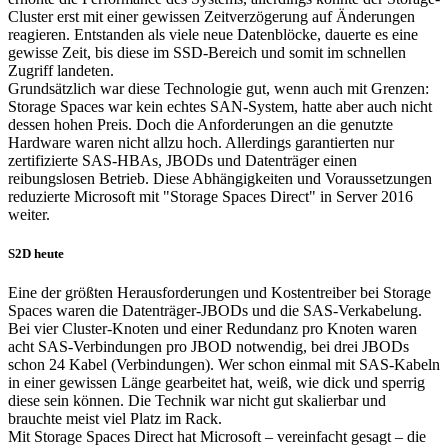
Cluster erst mit einer gewissen Zeitverzögerung auf Änderungen
reagieren. Entstanden als viele neue Datenblöcke, dauerte es eine
gewisse Zeit, bis diese im SSD-Bereich und somit im schnellen
Zugriff landeten.
Grundsätzlich war diese Technologie gut, wenn auch mit Grenzen:
Storage Spaces war kein echtes SAN-System, hatte aber auch nicht
dessen hohen Preis. Doch die Anforderungen an die genutzte
Hardware waren nicht allzu hoch. Allerdings garantierten nur
zertifizierte SAS-HBAs, JBODs und Datenträger einen
reibungslosen Betrieb. Diese Abhängigkeiten und Voraussetzungen
reduzierte Microsoft mit "Storage Spaces Direct" in Server 2016
weiter.
S2D heute
Eine der größten Herausforderungen und Kostentreiber bei Storage
Spaces waren die Datenträger-JBODs und die SAS-Verkabelung.
Bei vier Cluster-Knoten und einer Redundanz pro Knoten waren
acht SAS-Verbindungen pro JBOD notwendig, bei drei JBODs
schon 24 Kabel (Verbindungen). Wer schon einmal mit SAS-Kabeln
in einer gewissen Länge gearbeitet hat, weiß, wie dick und sperrig
diese sein können. Die Technik war nicht gut skalierbar und
brauchte meist viel Platz im Rack.
Mit Storage Spaces Direct hat Microsoft – vereinfacht gesagt – die