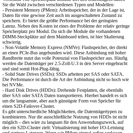
Sie die Wahl zwischen verschiedenen Typen und Modellen:
- Persistent Memory (PMem): Arbeitsspeicher, der in der Lage ist,
Daten für eine gewisse Zeit auch im ausgeschalteten Zustand zu
speichern. Er bietet die größte Performance bei der geringsten
Latenz. Neben den Kosten ist eines der Probleme der relativ geringe
Speicherplatz pro Modul. Da sich die Module die vorhandenen
DIMM-Steckplätze auf dem Mainboard teilen, ist hier Skalierung
schwierig.
- Non-Volatile Memory Express (NMVe): Flashspeicher, der direkt
an einen PCIe-Bus angebunden wird. Diese Anbindung mit hoher
Bandbreite nutzt das volle Potenzial von Flashspeicher aus. Häufig
werden die Datenträger per 2.5-Zoll-U.3 in den Server eingebracht
und sind somit Hot-Plug-fähig.
- Solid State Drives (SSDs): SSDs arbeiten per SAS oder SATA.
Die Performance ist durch die Art der Anbindung nicht so hoch wie
bei NVMe.
- Hard Disk Drives (HDDs): Drehende Festplatten, die ebenfalls
über SAS oder SATA Daten transportieren. Hierbei handelt es sich
um die langsamste, aber auch günstigste Form von Speicher für
einen S2D-Failover-Cluster.
Es gibt unterschiedliche Möglichkeiten, die Datenträgertypen zu
kombinieren. Nur die ausschließliche Nutzung von HDDs ist nicht
möglich – dies wäre zu langsam für den Anwendungszweck, auf
den ein S2D-Cluster zielt: Virtualisierung mit hoher I/O-Leistung
und geringe Latenzen. Wenn wir PMem einmal außen vorlassen,