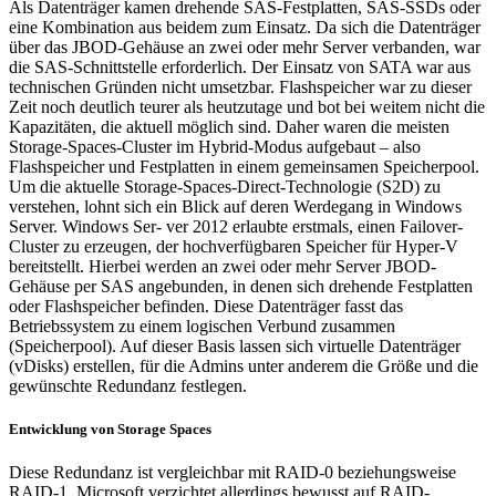
Als Datenträger kamen drehende SAS-Festplatten, SAS-SSDs oder
eine Kombination aus beidem zum Einsatz. Da sich die Datenträger
über das JBOD-Gehäuse an zwei oder mehr Server verbanden, war
die SAS-Schnittstelle erforderlich. Der Einsatz von SATA war aus
technischen Gründen nicht umsetzbar. Flashspeicher war zu dieser
Zeit noch deutlich teurer als heutzutage und bot bei weitem nicht die
Kapazitäten, die aktuell möglich sind. Daher waren die meisten
Storage-Spaces-Cluster im Hybrid-Modus aufgebaut – also
Flashspeicher und Festplatten in einem gemeinsamen Speicherpool.
Um die aktuelle Storage-Spaces-Direct-Technologie (S2D) zu
verstehen, lohnt sich ein Blick auf deren Werdegang in Windows
Server. Windows Ser- ver 2012 erlaubte erstmals, einen Failover-
Cluster zu erzeugen, der hochverfügbaren Speicher für Hyper-V
bereitstellt. Hierbei werden an zwei oder mehr Server JBOD-
Gehäuse per SAS angebunden, in denen sich drehende Festplatten
oder Flashspeicher befinden. Diese Datenträger fasst das
Betriebssystem zu einem logischen Verbund zusammen
(Speicherpool). Auf dieser Basis lassen sich virtuelle Datenträger
(vDisks) erstellen, für die Admins unter anderem die Größe und die
gewünschte Redundanz festlegen.
Entwicklung von Storage Spaces
Diese Redundanz ist vergleichbar mit RAID-0 beziehungsweise
RAID-1, Microsoft verzichtet allerdings bewusst auf RAID-