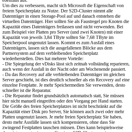
ebenfalls aus.
Um dies zu verbessern, macht sich Microsoft die Eigenschaft von
freiem Speicherplatz zu Nutze. Der S2D-Cluster nimmt alle
Datenträger in einen Storage-Pool auf und danach entstehen die
virtuellen Datenträger. Hier sollten Sie als Faustregel pro Knoten die
Kapazität eines Datenträgers freilassen und nicht verwenden. Bei
zum Beispiel vier Platten pro Server (und zwei Knoten) mit einer
Kapazität von jeweils 3,84 TByte sollten Sie 7,68 TByte im
Speicherpool ungenutzt lassen. Kommt es zum Ausfall eines
Datenträgers, lassen sich die ausgefallenen Blöcke aus dem
Partnersystem auf dem verbleibenden Speicherplatz
wiederherstellen. Dies hat mehrere Vorteile:
- Die Spiegelung der vDisks lässt sich zeitnah vollständig reparieren,
auch wenn der Ausfall in der Nacht oder am Wochenende passiert.
- Da das Recovery auf alle verbleibenden Datenträger im gleichen
Server geschieht, ist dies deutlich schneller als ein Recovery auf eine
einzelne Festplatte. Je mehr Speichermedien Sie verwenden, desto
schneller ist die Reparatur.
- Die Reparatur findet grundsätzlich automatisch statt, Sie müssen
hier nicht manuell eingreifen oder den Vorgang per Hand starten.
Die Größe des freien Speicherplatzes ist nicht beschränkt auf die
Kapazität einer Disk pro Server, Sie können auch zwei oder mehr
Platten ungenutzt lassen. Je mehr freien Speicherplatz Sie haben,
desto mehr Ausfälle lassen sich kompensieren, ohne dass Sie
zwingend Festplatten tauschen müssen. Dies kann beispielsweise