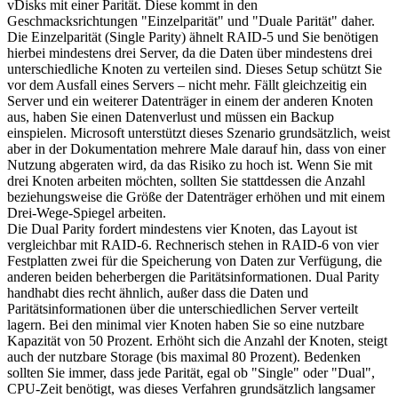
vDisks mit einer Parität. Diese kommt in den
Geschmacksrichtungen "Einzelparität" und "Duale Parität" daher.
Die Einzelparität (Single Parity) ähnelt RAID-5 und Sie benötigen
hierbei mindestens drei Server, da die Daten über mindestens drei
unterschiedliche Knoten zu verteilen sind. Dieses Setup schützt Sie
vor dem Ausfall eines Servers – nicht mehr. Fällt gleichzeitig ein
Server und ein weiterer Datenträger in einem der anderen Knoten
aus, haben Sie einen Datenverlust und müssen ein Backup
einspielen. Microsoft unterstützt dieses Szenario grundsätzlich, weist
aber in der Dokumentation mehrere Male darauf hin, dass von einer
Nutzung abgeraten wird, da das Risiko zu hoch ist. Wenn Sie mit
drei Knoten arbeiten möchten, sollten Sie stattdessen die Anzahl
beziehungsweise die Größe der Datenträger erhöhen und mit einem
Drei-Wege-Spiegel arbeiten.
Die Dual Parity fordert mindestens vier Knoten, das Layout ist
vergleichbar mit RAID-6. Rechnerisch stehen in RAID-6 von vier
Festplatten zwei für die Speicherung von Daten zur Verfügung, die
anderen beiden beherbergen die Paritätsinformationen. Dual Parity
handhabt dies recht ähnlich, außer dass die Daten und
Paritätsinformationen über die unterschiedlichen Server verteilt
lagern. Bei den minimal vier Knoten haben Sie so eine nutzbare
Kapazität von 50 Prozent. Erhöht sich die Anzahl der Knoten, steigt
auch der nutzbare Storage (bis maximal 80 Prozent). Bedenken
sollten Sie immer, dass jede Parität, egal ob "Single" oder "Dual",
CPU-Zeit benötigt, was dieses Verfahren grundsätzlich langsamer