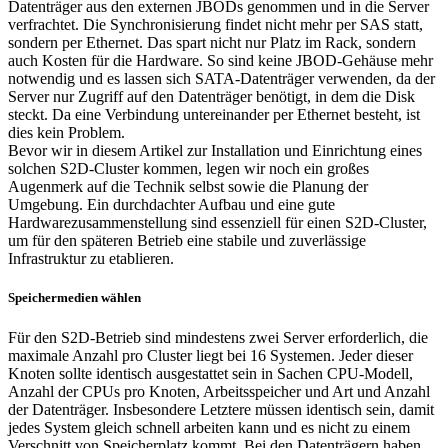
Datenträger aus den externen JBODs genommen und in die Server
verfrachtet. Die Synchronisierung findet nicht mehr per SAS statt,
sondern per Ethernet. Das spart nicht nur Platz im Rack, sondern
auch Kosten für die Hardware. So sind keine JBOD-Gehäuse mehr
notwendig und es lassen sich SATA-Datenträger verwenden, da der
Server nur Zugriff auf den Datenträger benötigt, in dem die Disk
steckt. Da eine Verbindung untereinander per Ethernet besteht, ist
dies kein Problem.
Bevor wir in diesem Artikel zur Installation und Einrichtung eines
solchen S2D-Cluster kommen, legen wir noch ein großes
Augenmerk auf die Technik selbst sowie die Planung der
Umgebung. Ein durchdachter Aufbau und eine gute
Hardwarezusammenstellung sind essenziell für einen S2D-Cluster,
um für den späteren Betrieb eine stabile und zuverlässige
Infrastruktur zu etablieren.
Speichermedien wählen
Für den S2D-Betrieb sind mindestens zwei Server erforderlich, die
maximale Anzahl pro Cluster liegt bei 16 Systemen. Jeder dieser
Knoten sollte identisch ausgestattet sein in Sachen CPU-Modell,
Anzahl der CPUs pro Knoten, Arbeitsspeicher und Art und Anzahl
der Datenträger. Insbesondere Letztere müssen identisch sein, damit
jedes System gleich schnell arbeiten kann und es nicht zu einem
Verschnitt von Speicherplatz kommt. Bei den Datenträgern haben