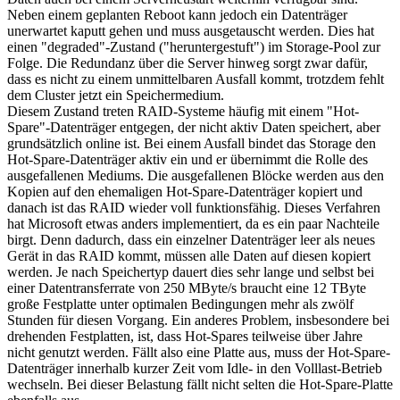
Neben einem geplanten Reboot kann jedoch ein Datenträger
unerwartet kaputt gehen und muss ausgetauscht werden. Dies hat
einen "degraded"-Zustand ("heruntergestuft") im Storage-Pool zur
Folge. Die Redundanz über die Server hinweg sorgt zwar dafür,
dass es nicht zu einem unmittelbaren Ausfall kommt, trotzdem fehlt
dem Cluster jetzt ein Speichermedium.
Diesem Zustand treten RAID-Systeme häufig mit einem "Hot-
Spare"-Datenträger entgegen, der nicht aktiv Daten speichert, aber
grundsätzlich online ist. Bei einem Ausfall bindet das Storage den
Hot-Spare-Datenträger aktiv ein und er übernimmt die Rolle des
ausgefallenen Mediums. Die ausgefallenen Blöcke werden aus den
Kopien auf den ehemaligen Hot-Spare-Datenträger kopiert und
danach ist das RAID wieder voll funktionsfähig. Dieses Verfahren
hat Microsoft etwas anders implementiert, da es ein paar Nachteile
birgt. Denn dadurch, dass ein einzelner Datenträger leer als neues
Gerät in das RAID kommt, müssen alle Daten auf diesen kopiert
werden. Je nach Speichertyp dauert dies sehr lange und selbst bei
einer Datentransferrate von 250 MByte/s braucht eine 12 TByte
große Festplatte unter optimalen Bedingungen mehr als zwölf
Stunden für diesen Vorgang. Ein anderes Problem, insbesondere bei
drehenden Festplatten, ist, dass Hot-Spares teilweise über Jahre
nicht genutzt werden. Fällt also eine Platte aus, muss der Hot-Spare-
Datenträger innerhalb kurzer Zeit vom Idle- in den Volllast-Betrieb
wechseln. Bei dieser Belastung fällt nicht selten die Hot-Spare-Platte