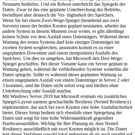
Neustarts bedürfen. Und ein Reboot unterbricht das Spiegeln der
Daten. Zwar ist das eine geplante Unterbrechung des Betriebs,
beeinflusst aber dennoch die Ver- fügbarkeit des Speichers.
Wenn Sie bei einem Zwei-Wege-Spiegel (bestehend aus zwei
Servern) einen der beiden Knoten geplant neustarten, arbeitet das
andere System in diesem Moment zwar weiter, es gibt allerdings
keinen Schutz vor dem Ausfall eines Datenträgers. Während dieser
Wartung des ersten Systems darf kein einziger Datenträger im
zweiten System wegbrechen, ansonsten kommt es zu einer
ungeplanten Downtime und einem (temporären) Ausfalls des
Speichers. Um dies zu umgehen, hat Microsoft den Drei-Wege-
Spiegel geschaffen. Bei dieser Variante kann ein Server geplant in
Wartung gehen, während die verbleibenden Systeme weiterhin die
Daten spiegeln. Sollte es während dieser geplanten Wartung zu
einem ungeplanten Ausfall von einem Datenträger in Server 2 oder
3 kommen, sind die Daten nicht sofort weg und bleiben ohne
Unterbrechung oder Ausfall nutzbar.
Mit Windows Server 2019 hat Microsoft erstmals ein zusätzliches
Spiegel-Layout namens geschachtelte Resilienz (Nested Resiliency)
implementiert, das auch bei zwei Knoten eine hohe Ausfallsicherheit
bietet. Dieses Setup bedient sich ebenfalls einer Spiegelung der
Daten und sorgt für eine hohe Widerstandskraft gegenüber
Hardwareausfällen. Wichtig für Ihre Planung ist, dass Nested
Resiliency ausschließlich mit zwei Knoten möglich ist. Die Daten
legt dieses Verfahren sowohl lokal redundant ab als auch parallel auf