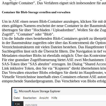
Angefügte Container". Das Verfahren eignet sich insbesondere für au
Container für Blob-Storage erstellen und verwalten
Um in ASE einen neuen Blob-Container anzulegen, klicken Sie mit d
eines gültigen Namens erscheint der neue Container in der Baumstruk
übertragen Sie über "Hochladen / Uploadordner". Wollen Sie die Zug
Zugriff", "Container" oder "Blob".
Um die Inhalte eines bestehenden Blob-Containers gezielt zu überprü
in der Baumstruktur zugreifen oder über das Kontextmenü die Option
Verzeichnisstrukturen mit vielen Dateien bestehen. Das Hauptfenster 
Suchbegriffen lässt sich die Übersicht filtern. Die Navigation in tief 
Metadaten einzelner Blobs ist ebenfalls möglich: Über das Kontextmen
Für eine granulare Zugriffssteuerung bietet ASE zwei Mechanismen: R
SAS-Token über "SAS abrufen" erzeugen. Im Dialog "Shared Access Si
Link inklusive Token, den Sie via "Kopieren" direkt übernehmen kö
Das Verwalten einzelner Blobs erledigen Sie direkt im Hauptfenster
Virtuelle Verzeichnisse innerhalb eines Containers erkennt ASE autom
entsprechende Standardprogramm. Das Verschieben von Blobs erfolgt