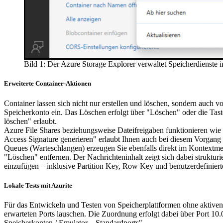
Bild 1: Der Azure Storage Explorer verwaltet Speicherdienste 
Erweiterte Container-Aktionen
Container lassen sich nicht nur erstellen und löschen, sondern auch
Speicherkonto ein. Das Löschen erfolgt über "Löschen" oder die T
löschen" erlaubt.
Azure File Shares beziehungsweise Dateifreigaben funktionieren wie
Access Signature generieren" erlaubt Ihnen auch bei diesem Vorgang 
Queues (Warteschlangen) erzeugen Sie ebenfalls direkt im Kontextme
"Löschen" entfernen. Der Nachrichteninhalt zeigt sich dabei struktur
einzufügen – inklusive Partition Key, Row Key und benutzerdefinierten
Lokale Tests mit Azurite
Für das Entwickeln und Testen von Speicherplattformen ohne aktiven 
erwarteten Ports lauschen. Die Zuordnung erfolgt dabei über Port 10
Speicherkonten / Emulator – Standardports".