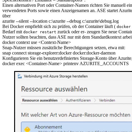
Einen alternativen Port oder Container-Namen richten Sie manuell e
verwendeten Ports sowie einen Anzeigenamen an. ASE startet Azurite n
über
azurite --silent --location c:\azurite --debug c:\azurite\debug.log
Bei Docker empfiehlt sich zu prüfen, ob der Container läuft (
docker
Bedarf mit
zurück oder er- zeugen Sie neue Contai
docker restart
Nutzer sollten beachten, dass ASE nur mit dem Standardkontext arbei
docker context use <Context-Name>
Snap-Nutzer müssen zusätzliche Berechtigungen setzen, etwa mit:
snap connect storage-explorer:docker docker:docker-daemon
Konfigurieren Sie ein benutzerdefiniertes Storage-Konto über Azuri
docker exec <Container-Name> printenv AZURITE_ACCOUNTS