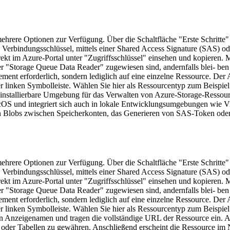
ehrere Optionen zur Verfügung. Über die Schaltfläche "Erste Schritt
Verbindungsschlüssel, mittels einer Shared Access Signature (SAS) od
t im Azure-Portal unter "Zugriffsschlüssel" einsehen und kopieren. Mel
 "Storage Queue Data Reader" zugewiesen sind, andernfalls blei- ben 
ent erforderlich, sondern lediglich auf eine einzelne Ressource. Der Az
er linken Symbolleiste. Wählen Sie hier als Ressourcentyp zum Beispiel
 installierbare Umgebung für das Verwalten von Azure-Storage-Ressourc
cOS und integriert sich auch in lokale Entwicklungsumgebungen wie Vi
 Blobs zwischen Speicherkonten, das Generieren von SAS-Token oder d
ehrere Optionen zur Verfügung. Über die Schaltfläche "Erste Schritt
Verbindungsschlüssel, mittels einer Shared Access Signature (SAS) od
t im Azure-Portal unter "Zugriffsschlüssel" einsehen und kopieren. Mel
 "Storage Queue Data Reader" zugewiesen sind, andernfalls blei- ben 
ent erforderlich, sondern lediglich auf eine einzelne Ressource. Der Az
er linken Symbolleiste. Wählen Sie hier als Ressourcentyp zum Beispiel
 Anzeigenamen und tragen die vollständige URL der Ressource ein. Alt
n oder Tabellen zu gewähren. Anschließend erscheint die Ressource im 