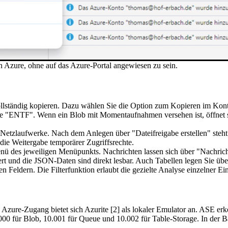
in Azure, ohne auf das Azure-Portal angewiesen zu sein.
 vollständig kopieren. Dazu wählen Sie die Option zum Kopieren im Ko
aste "ENTF". Wenn ein Blob mit Momentaufnahmen versehen ist, öffnet
 Netzlaufwerke. Nach dem Anlegen über "Dateifreigabe erstellen" steh
die Weitergabe temporärer Zugriffsrechte.
nü des jeweiligen Menüpunkts. Nachrichten lassen sich über "Nachrich
iert und die JSON-Daten sind direkt lesbar. Auch Tabellen legen Sie üb
 Feldern. Die Filterfunktion erlaubt die gezielte Analyse einzelner Ein
Azure-Zugang bietet sich Azurite [2] als lokaler Emulator an. ASE erk
.000 für Blob, 10.001 für Queue und 10.002 für Table-Storage. In der B