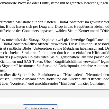
tomatisierte Prozesse oder Drittsysteme mit begrenzten Berechtigungen.
er rechten Maustaste auf den Knoten "Blob-Container" im gewünschte
tur. Blobs lassen sich per Drag-and-Drop in das Hauptfenster ziehen 
riffsebene des Containers anpassen, wählen Sie im Kontextmenü "Öffen
fen, unterstützt der Storage Explorer zwei gleichwertige Zugriffsmeth
 "Blob-Container-Editor öffnen" auswählen. Diese Funktion ist besond
listet sämtliche Blobs, Unterordner sowie Metadaten tabellarisch auf. 
verschachtelten Strukturen funktioniert durch einen einfachen Klick auf 
ü des jeweiligen Objekts rufen Sie "Eigenschaften" auf und passen dor
ichtlinien und SAS-Token. Über "Zugriffsrichtlinien verwalten" legen 
gnature" bestimmen Sie Start- und Endzeitpunkt, erlaubte Aktionen (
nnen.
, wo über die Symbolleiste Funktionen wie "Hochladen", "Herunterlad
atisch. Durch Auswahl eines Blobs und das Klicken auf "Öffnen" laden S
 über "Kopieren" und anschließendes "Einfügen" im Ziel-Container.