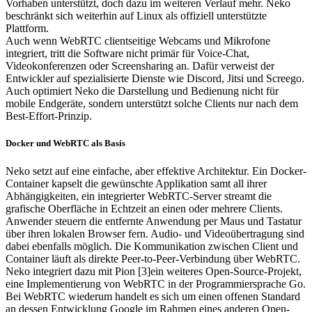
Vorhaben unterstützt, doch dazu im weiteren Verlauf mehr. Neko
beschränkt sich weiterhin auf Linux als offiziell unterstützte
Plattform.
Auch wenn WebRTC clientseitige Webcams und Mikrofone
integriert, tritt die Software nicht primär für Voice-Chat,
Videokonferenzen oder Screensharing an. Dafür verweist der
Entwickler auf spezialisierte Dienste wie Discord, Jitsi und Screego.
Auch optimiert Neko die Darstellung und Bedienung nicht für
mobile Endgeräte, sondern unterstützt solche Clients nur nach dem
Best-Effort-Prinzip.
Docker und WebRTC als Basis
Neko setzt auf eine einfache, aber effektive Architektur. Ein Docker-
Container kapselt die gewünschte Applikation samt all ihrer
Abhängigkeiten, ein integrierter WebRTC-Server streamt die
grafische Oberfläche in Echtzeit an einen oder mehrere Clients.
Anwender steuern die entfernte Anwendung per Maus und Tastatur
über ihren lokalen Browser fern. Audio- und Videoübertragung sind
dabei ebenfalls möglich. Die Kommunikation zwischen Client und
Container läuft als direkte Peer-to-Peer-Verbindung über WebRTC.
Neko integriert dazu mit Pion [3]ein weiteres Open-Source-Projekt,
eine Implementierung von WebRTC in der Programmiersprache Go.
Bei WebRTC wiederum handelt es sich um einen offenen Standard
an dessen Entwicklung Google im Rahmen eines anderen Open-