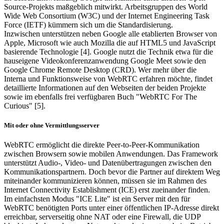
Source-Projekts maßgeblich mitwirkt. Arbeitsgruppen des World
Wide Web Consortium (W3C) und der Internet Engineering Task
Force (IETF) kümmern sich um die Standardisierung.
Inzwischen unterstützen neben Google alle etablierten Browser von
Apple, Microsoft wie auch Mozilla die auf HTML5 und JavaScript
basierende Technologie [4]. Google nutzt die Technik etwa für die
hauseigene Videokonferenzanwendung Google Meet sowie den
Google Chrome Remote Desktop (CRD). Wer mehr über die
Interna und Funktionsweise von WebRTC erfahren möchte, findet
detaillierte Informationen auf den Webseiten der beiden Projekte
sowie im ebenfalls frei verfügbaren Buch "WebRTC For The
Curious" [5].
Mit oder ohne Vermittlungsserver
WebRTC ermöglicht die direkte Peer-to-Peer-Kommunikation
zwischen Browsern sowie mobilen Anwendungen. Das Framework
unterstützt Audio-, Video- und Datenübertragungen zwischen den
Kommunikationspartnern. Doch bevor die Partner auf direktem Weg
miteinander kommunizieren können, müssen sie im Rahmen des
Internet Connectivity Establishment (ICE) erst zueinander finden.
Im einfachsten Modus "ICE Lite" ist ein Server mit den für
WebRTC benötigten Ports unter einer öffentlichen IP-Adresse direkt
erreichbar, serverseitig ohne NAT oder eine Firewall, die UDP