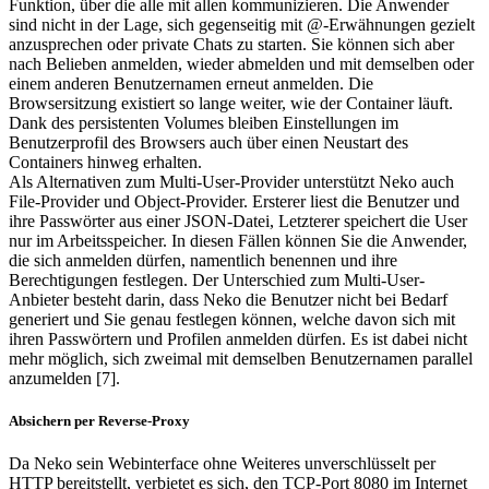
Funktion, über die alle mit allen kommunizieren. Die Anwender
sind nicht in der Lage, sich gegenseitig mit @-Erwähnungen gezielt
anzusprechen oder private Chats zu starten. Sie können sich aber
nach Belieben anmelden, wieder abmelden und mit demselben oder
einem anderen Benutzernamen erneut anmelden. Die
Browsersitzung existiert so lange weiter, wie der Container läuft.
Dank des persistenten Volumes bleiben Einstellungen im
Benutzerprofil des Browsers auch über einen Neustart des
Containers hinweg erhalten.
Als Alternativen zum Multi-User-Provider unterstützt Neko auch
File-Provider und Object-Provider. Ersterer liest die Benutzer und
ihre Passwörter aus einer JSON-Datei, Letzterer speichert die User
nur im Arbeitsspeicher. In diesen Fällen können Sie die Anwender,
die sich anmelden dürfen, namentlich benennen und ihre
Berechtigungen festlegen. Der Unterschied zum Multi-User-
Anbieter besteht darin, dass Neko die Benutzer nicht bei Bedarf
generiert und Sie genau festlegen können, welche davon sich mit
ihren Passwörtern und Profilen anmelden dürfen. Es ist dabei nicht
mehr möglich, sich zweimal mit demselben Benutzernamen parallel
anzumelden [7].
Absichern per Reverse-Proxy
Da Neko sein Webinterface ohne Weiteres unverschlüsselt per
HTTP bereitstellt, verbietet es sich, den TCP-Port 8080 im Internet