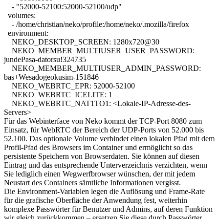
- "52000-52100:52000-52100/udp"
volumes:
- /home/christian/neko/profile:/home/neko/.mozilla/firefox
environment:
NEKO_DESKTOP_SCREEN: 1280x720@30
NEKO_MEMBER_MULTIUSER_USER_PASSWORD:
jundePasa-datorsu!324735
NEKO_MEMBER_MULTIUSER_ADMIN_PASSWORD:
bas+Wesadogeokusim-151846
NEKO_WEBRTC_EPR: 52000-52100
NEKO_WEBRTC_ICELITE: 1
NEKO_WEBRTC_NAT1TO1: <Lokale-IP-Adresse-des-
Servers>
Für das Webinterface von Neko kommt der TCP-Port 8080 zum
Einsatz, für WebRTC der Bereich der UDP-Ports von 52.000 bis
52.100. Das optionale Volume verbindet einen lokalen Pfad mit dem
Profil-Pfad des Browsers im Container und ermöglicht so das
persistente Speichern von Browserdaten. Sie können auf diesen
Eintrag und das entsprechende Unterverzeichnis verzichten, wenn
Sie lediglich einen Wegwerfbrowser wünschen, der mit jedem
Neustart des Containers sämtliche Informationen vergisst.
Die Environment-Variablen legen die Auflösung und Frame-Rate
für die grafische Oberfläche der Anwendung fest, weiterhin
komplexe Passwörter für Benutzer und Admins, auf deren Funktion
wir gleich zurückkommen – ersetzen Sie diese durch Passwörter