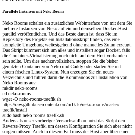
Parallele Instanzen mit Neko Rooms
Neko Rooms schaltet ein zusätzliches Webinterface vor, mit dem Sie
mehrere Instanzen von Neko auf ein und demselben Docker-Host
parallel veröffentlichen. Und das Beste daran ist, dass Sie im
Repository des Projekts ein Installationsskript finden, das eine
komplette Umgebung weitestgehend ohne manuelles Zutun erzeugt.
Das Skript kümmert sich um alles und installiert sogar Docker, falls
die Container-Virtualisierung noch nicht auf dem Host vorhanden
sein sollte. Um dies nachzuvollziehen, stoppen Sie die bisher
genutzten Container von Neko und Caddy oder starten Sie mit
einem frischen Linux-System. Nun erzeugen Sie ein neues
Verzeichnis und führen darin die Kommandos zur Installation von
Neko Rooms aus:
mkdir neko-rooms
cd neko-rooms
wget -O neko-rooms-traefik.sh
https://raw.githubusercontent.com/m1k1o/neko-rooms/master/
traefik/install
sudo bash neko-rooms-traefik.sh
Anders als unser vorheriger Versuchsaufbau nutzt das Skript den
Reverse-Proxy Traefik, um dessen Konfiguration Sie sich aber nicht
sorgen müssen. Auch in diesem Fall muss der Host aber über einen