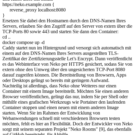
https://neko.example.com {
reverse_proxy localhost:8080
}
Ersetzen Sie dabei den Hostnamen durch den DNS-Namen Ihres
Servers, erlauben Sie den Zugriff auf den Server von extern über die
TCP-Ports 80 sowie 443 und starten Sie dann den Container:
cd ..
docker compose up -d
Caddy startet nun im Hintergrund und versorgt sich automatisch mit
einem auf den DNS-Namen Ihres Servers ausgestellten TLS-
Zertifikat der Zertifizierungsstelle Let’s Encrypt. Dann veröffentlicht
es das Webinterface von Neko per HTTPS gesichert, sodass Sie von
extern ohne den Umweg über den ungesicherten TCP-Port 8080
darauf zugreifen können. Die Bereitstellung von Browsern, Apps
oder Desktops gelingt so bereits mit geringem Aufwand.
Nachteilig ist allerdings, dass Neko ohne Weiteres nur einen
Container mit einem Image bereitstellt. Möchten Sie einen anderen
Browser veröffentlichen, gelingt das nur, indem Sie per Shell oder
mithilfe eines grafischen Werkzeugs wie Portainer den laufenden
Container stoppen und einen neuen mit einem anderen Image
starten. Wenn Sie im Rahmen der Entwicklung von
Webanwendungen schnell mit verschiedenen Browsern testen
möchten, fehlt es hier an Flexibilität. Doch der Entwickler von Neko
sorgt mit seinem separaten Projekt "Neko Rooms" [9], das ebenfalls
auf GitHub bereitsteht, für Abhilfe.