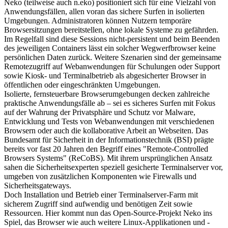
Neko (teilweise auch n.eko) positioniert sich für eine Vielzahl von
Anwendungsfällen, allen voran das sichere Surfen in isolierten
Umgebungen. Administratoren können Nutzern temporäre
Browsersitzungen bereitstellen, ohne lokale Systeme zu gefährden.
Im Regelfall sind diese Sessions nicht-persistent und beim Beenden
des jeweiligen Containers lässt ein solcher Wegwerfbrowser keine
persönlichen Daten zurück. Weitere Szenarien sind der gemeinsame
Remotezugriff auf Webanwendungen für Schulungen oder Support
sowie Kiosk- und Terminalbetrieb als abgesicherter Browser in
öffentlichen oder eingeschränkten Umgebungen.
Isolierte, fernsteuerbare Browserumgebungen decken zahlreiche
praktische Anwendungsfälle ab – sei es sicheres Surfen mit Fokus
auf der Wahrung der Privatsphäre und Schutz vor Malware,
Entwicklung und Tests von Webanwendungen mit verschiedenen
Browsern oder auch die kollaborative Arbeit an Webseiten. Das
Bundesamt für Sicherheit in der Informationstechnik (BSI) prägte
bereits vor fast 20 Jahren den Begriff eines "Remote-Controlled
Browsers Systems" (ReCoBS). Mit ihrem ursprünglichen Ansatz
sahen die Sicherheitsexperten speziell gesicherte Terminalserver vor,
umgeben von zusätzlichen Komponenten wie Firewalls und
Sicherheitsgateways.
Doch Installation und Betrieb einer Terminalserver-Farm mit
sicherem Zugriff sind aufwendig und benötigen Zeit sowie
Ressourcen. Hier kommt nun das Open-Source-Projekt Neko ins
Spiel, das Browser wie auch weitere Linux-Applikationen und -