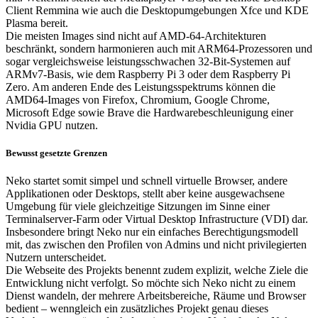
Client Remmina wie auch die Desktopumgebungen Xfce und KDE
Plasma bereit.
Die meisten Images sind nicht auf AMD-64-Architekturen
beschränkt, sondern harmonieren auch mit ARM64-Prozessoren und
sogar vergleichsweise leistungsschwachen 32-Bit-Systemen auf
ARMv7-Basis, wie dem Raspberry Pi 3 oder dem Raspberry Pi
Zero. Am anderen Ende des Leistungsspektrums können die
AMD64-Images von Firefox, Chromium, Google Chrome,
Microsoft Edge sowie Brave die Hardwarebeschleunigung einer
Nvidia GPU nutzen.
Bewusst gesetzte Grenzen
Neko startet somit simpel und schnell virtuelle Browser, andere
Applikationen oder Desktops, stellt aber keine ausgewachsene
Umgebung für viele gleichzeitige Sitzungen im Sinne einer
Terminalserver-Farm oder Virtual Desktop Infrastructure (VDI) dar.
Insbesondere bringt Neko nur ein einfaches Berechtigungsmodell
mit, das zwischen den Profilen von Admins und nicht privilegierten
Nutzern unterscheidet.
Die Webseite des Projekts benennt zudem explizit, welche Ziele die
Entwicklung nicht verfolgt. So möchte sich Neko nicht zu einem
Dienst wandeln, der mehrere Arbeitsbereiche, Räume und Browser
bedient – wenngleich ein zusätzliches Projekt genau dieses