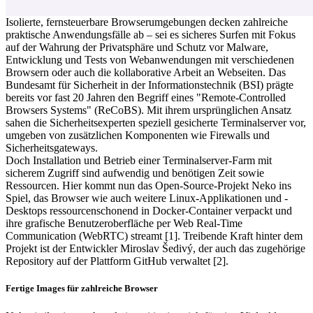
Isolierte, fernsteuerbare Browserumgebungen decken zahlreiche
praktische Anwendungsfälle ab – sei es sicheres Surfen mit Fokus
auf der Wahrung der Privatsphäre und Schutz vor Malware,
Entwicklung und Tests von Webanwendungen mit verschiedenen
Browsern oder auch die kollaborative Arbeit an Webseiten. Das
Bundesamt für Sicherheit in der Informationstechnik (BSI) prägte
bereits vor fast 20 Jahren den Begriff eines "Remote-Controlled
Browsers Systems" (ReCoBS). Mit ihrem ursprünglichen Ansatz
sahen die Sicherheitsexperten speziell gesicherte Terminalserver vor,
umgeben von zusätzlichen Komponenten wie Firewalls und
Sicherheitsgateways.
Doch Installation und Betrieb einer Terminalserver-Farm mit
sicherem Zugriff sind aufwendig und benötigen Zeit sowie
Ressourcen. Hier kommt nun das Open-Source-Projekt Neko ins
Spiel, das Browser wie auch weitere Linux-Applikationen und -
Desktops ressourcenschonend in Docker-Container verpackt und
ihre grafische Benutzeroberfläche per Web Real-Time
Communication (WebRTC) streamt [1]. Treibende Kraft hinter dem
Projekt ist der Entwickler Miroslav Šedivý, der auch das zugehörige
Repository auf der Plattform GitHub verwaltet [2].
Fertige Images für zahlreiche Browser