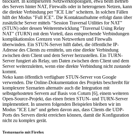
blockiert. In komplexeren Netzwerktopologien, etwa beim Betrieb
des Servers hinter NAT, Firewalls oder in heterogenen Netzen, kann
die direkte Verbindung per "ICE Lite" scheitern. In solchen Fällen
hilft der Modus "Full ICE". Die Kontaktaufnahme erfolgt dann über
zusätzliche Server mittels "Session Traversal Utilities for NAT"
(STUN) oder dessen Weiterentwicklung "Traversal Using Relay
NAT" (TURN) mit dem Vorteil, dass entsprechende Verbindungen
komplikationslos Grenzen von Netzwerken und Firewalls
überwinden. Ein STUN-Server hilft dabei, die öffentliche IP-
Adresse des Clients zu ermitteln, um eine direkte Verbindung
zwischen dem Client und dem Server herzustellen. Ein TURN-
Server fungiert als Relay, um Daten zwischen dem Client und dem
Server weiterzuleiten, wenn eine direkte Verbindung nicht zustande
kommt.
Neko kann öffentlich verfügbare STUN-Server von Google
verwenden. Die Online-Dokumentation des Projekts beschreibt für
komplexere Szenarien alternativ auch die Integration mit
selbstgehosteten Servern auf Basis von Coturn [6], einem weiteren
Open-Source-Projekt, das einen freien STUN- und TURN-Server
implementiert. In unseren folgenden Beispielen bleiben wir im
Modus "ICE Lite" und gehen davon aus, dass Clients die UDP-
Ports des Servers direkt erreichen können, damit die Konfiguration
nicht zu komplex gerät.
Testszenario mit Firefox