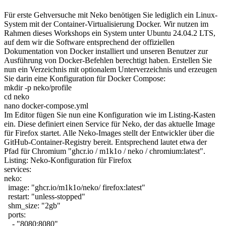
Für erste Gehversuche mit Neko benötigen Sie lediglich ein Linux-
System mit der Container-Virtualisierung Docker. Wir nutzen im
Rahmen dieses Workshops ein System unter Ubuntu 24.04.2 LTS,
auf dem wir die Software entsprechend der offiziellen
Dokumentation von Docker installiert und unseren Benutzer zur
Ausführung von Docker-Befehlen berechtigt haben. Erstellen Sie
nun ein Verzeichnis mit optionalem Unterverzeichnis und erzeugen
Sie darin eine Konfiguration für Docker Compose:
mkdir -p neko/profile
cd neko
nano docker-compose.yml
Im Editor fügen Sie nun eine Konfiguration wie im Listing-Kasten
ein. Diese definiert einen Service für Neko, der das aktuelle Image
für Firefox startet. Alle Neko-Images stellt der Entwickler über die
GitHub-Container-Registry bereit. Entsprechend lautet etwa der
Pfad für Chromium "ghcr.io / m1k1o / neko / chromium:latest".
Listing: Neko-Konfiguration für Firefox
services:
neko:
image: "ghcr.io/m1k1o/neko/ firefox:latest"
restart: "unless-stopped"
shm_size: "2gb"
ports:
- "8080:8080"