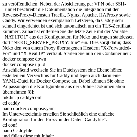
zu veröffentlichen. Neben der Absicherung per VPN oder SSH-
Tunnel beschreibt die Dokumentation die Integration mit den
Reverse-Proxy-Diensten Traefik, Nginx, Apache, HAProxy sowie
Caddy. Wir verwenden exemplarisch Letzteren, da Caddy sehr
schnell eingerichtet ist und sich automatisch um ein TLS-Zertifikat
kümmert. Zunächst entfernen Sie die letzte Zeile mit der Variable
"NAT1TO1" aus der Konfiguration für Neko und tragen stattdessen
dort "NEKO_SERVER_PROXY: true" ein. Dies sorgt dafür, dass
Neko den von einem Proxy übertragenen Headern "X-Forwarded-
For" und "X-Real-IP" vertraut. Starten Sie nun den Container neu:
docker compose down
docker compose up -d
Anschließend wechseln Sie im Dateisystem eine Ebene höher,
erstellen ein Verzeichnis für Caddy und legen auch darin eine
YAML-Datei für Docker Compose an. Dabei können Sie ohne
Anpassungen die Konfiguration aus der Online-Dokumentation
übernehmen [8]:
mkdir -p caddy/conf
cd caddy
nano docker-compose.yaml
Im Unterverzeichnis erstellen Sie schließlich eine einfache
Konfiguration für den Proxy in der Datei "Caddyfile":
cd conf
nano Caddyfile
und füllen diese mit Inhalt: