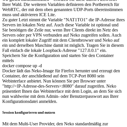
Ihrer Wahl. Die weiteren Variablen definieren den Portbereich für
WebRTC, der mit dem oben genannten UDP-Ports übereinstimmen
muss und aktivieren ICE Lite.
Zu guter Letzt nimmt die Variable "NAT1TO1" die IP-Adresse ihres
Servers im lokalen Netz auf. Auch diese Variable ist optional und
Sie benötigen die Zeile nur, wenn Ihre Clients direkt im Netz des
Servers oder per VPN verbunden auf Neko zugreifen sollen. Auch
ein komplett lokaler Zugriff mit dem Clientbrowser und Neko auf
ein und derselben Maschine damit ist möglich. Tragen Sie in diesem
Fall einfach die lokale Loopback-Adresse "127.0.0.1" ein.
Speichern Sie die Konfiguration und starten Sie den Container
mittels
docker compose up -d
Docker lädt das Neko-Image für Firefox herunter und erzeugt den
Container, der anschließend auf dem TCP-Port 8080 sein
Webinterface anbietet. Nun können Sie per Browser unter
"http://<IP-Adresse-des-Servers>:8080" darauf zugreifen. Neko
präsentiert Ihnen das Webinterface mit dem Login, an dem Sie sich
nun wahlweise mit dem Admin- oder Benutzerpasswort aus Ihrer
Konfigurationsdatei anmelden.
Session konfigurieren und nutzen
Mit dem Multi-User Provider, den Neko standardmäßig zur