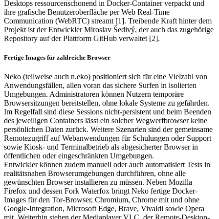
Desktops ressourcenschonend in Docker-Container verpackt und
ihre grafische Benutzeroberfläche per Web Real-Time
Communication (WebRTC) streamt [1]. Treibende Kraft hinter dem
Projekt ist der Entwickler Miroslav Šedivý, der auch das zugehörige
Repository auf der Plattform GitHub verwaltet [2].
Fertige Images für zahlreiche Browser
Neko (teilweise auch n.eko) positioniert sich für eine Vielzahl von
Anwendungsfällen, allen voran das sichere Surfen in isolierten
Umgebungen. Administratoren können Nutzern temporäre
Browsersitzungen bereitstellen, ohne lokale Systeme zu gefährden.
Im Regelfall sind diese Sessions nicht-persistent und beim Beenden
des jeweiligen Containers lässt ein solcher Wegwerfbrowser keine
persönlichen Daten zurück. Weitere Szenarien sind der gemeinsame
Remotezugriff auf Webanwendungen für Schulungen oder Support
sowie Kiosk- und Terminalbetrieb als abgesicherter Browser in
öffentlichen oder eingeschränkten Umgebungen.
Entwickler können zudem manuell oder auch automatisiert Tests in
realitätsnahen Browserumgebungen durchführen, ohne alle
gewünschten Browser installieren zu müssen. Neben Mozilla
Firefox und dessen Fork Waterfox bringt Neko fertige Docker-
Images für den Tor-Browser, Chromium, Chrome mit und ohne
Google-Integration, Microsoft Edge, Brave, Vivaldi sowie Opera
mit. Weiterhin stehen der Mediaplayer VLC, der Remote-Desktop-