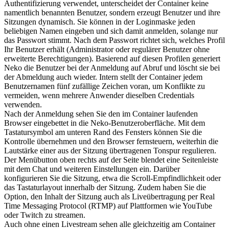
Authentifizierung verwendet, unterscheidet der Container keine
namentlich benannten Benutzer, sondern erzeugt Benutzer und ihre
Sitzungen dynamisch. Sie können in der Loginmaske jeden
beliebigen Namen eingeben und sich damit anmelden, solange nur
das Passwort stimmt. Nach dem Passwort richtet sich, welches Profil
Ihr Benutzer erhält (Administrator oder regulärer Benutzer ohne
erweiterte Berechtigungen). Basierend auf diesen Profilen generiert
Neko die Benutzer bei der Anmeldung auf Abruf und löscht sie bei
der Abmeldung auch wieder. Intern stellt der Container jedem
Benutzernamen fünf zufällige Zeichen voran, um Konflikte zu
vermeiden, wenn mehrere Anwender dieselben Credentials
verwenden.
Nach der Anmeldung sehen Sie den im Container laufenden
Browser eingebettet in die Neko-Benutzeroberfläche. Mit dem
Tastatursymbol am unteren Rand des Fensters können Sie die
Kontrolle übernehmen und den Browser fernsteuern, weiterhin die
Lautstärke einer aus der Sitzung übertragenen Tonspur regulieren.
Der Menübutton oben rechts auf der Seite blendet eine Seitenleiste
mit dem Chat und weiteren Einstellungen ein. Darüber
konfigurieren Sie die Sitzung, etwa die Scroll-Empfindlichkeit oder
das Tastaturlayout innerhalb der Sitzung. Zudem haben Sie die
Option, den Inhalt der Sitzung auch als Liveübertragung per Real
Time Messaging Protocol (RTMP) auf Plattformen wie YouTube
oder Twitch zu streamen.
Auch ohne einen Livestream sehen alle gleichzeitig am Container